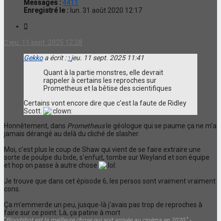
Messages :
4411
Enregistré le :
lun. 31 août 2020 12:17
Citation
jeu. 11 sept. 2025 12:28
Gekko
a écrit :
↑
jeu. 11 sept. 2025 11:41
Quant à la partie monstres, elle devrait
rappeler à certains les reproches sur
Prometheus et la bêtise des scientifiques
Certains vont encore dire que c'est la faute de Ridley
Scott.
Honnêtement, dans
Prometheus
le géologue qui se paume ça ne m'a
jamais dérangé au delà du cliché de slasher.
Moi, c'est plus le coup de Shaw qui vient de se faire extraire une
sorte de poulpe du bide, s'enfuit, tombe sur Weyland et son équipe
et hop on passe à autre chose
Je trouve que dans cet épisode 6, les persos sont vraiment vraiment
cons.
Ça m'emmerde un peu, jusque-là j'avais pas trop de reproches à
faire sur ce point. Là, ça patine à mort
"
Bloodshot est la meilleure chose qui soit arrivée au cinéma en 2020
" -