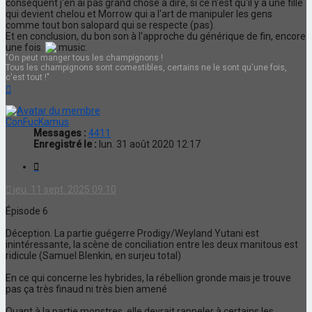
conséquent j'en ai pas grand chose à dire, si ce n'est qu'il y a une fille
qui devient chelou et Morrow qui a l'art de manipuler les gens
comme tout bon salopard qui se respecte (pas).
Et en conclusion, du bon son à l'approche du générique de fin, encore
une fois.
"On peut manger tous les champignons !
Tous les champignons sont comestibles, certains ne le sont qu'une fois,
c'est tout !"
Haut
ConFucKamus
Messages :
4411
Enregistré le :
lun. 31 août 2020 12:17
Citation
jeu. 11 sept. 2025 09:10
Épisode 6
Déception. La partie guégerre Prodigy/Weyland Yutani est
inintéressante, la scène de conciliation entre les deux manitous est
ridicule (Samuel Blenkin, en surjeu total)
En ce qui concerne les hybrides, la rébellion gronde mais je trouve
pas ça très finaud ni très bien amené
Quant à la partie monstres, elle devrait rappeler à certains les