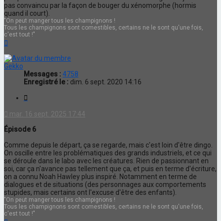
pas convaincu par la façon de bouger du xénomorphe (hormis
quand il court).
"On peut manger tous les champignons !
Tous les champignons sont comestibles, certains ne le sont qu'une fois,
c'est tout !"
Haut
Gekko
Messages :
4758
Enregistré le :
dim. 6 sept. 2020 14:16
Citation
mar. 16 sept. 2025 17:44
Épisode 6
Comme depuis le départ, ça se regarde, mais c'est loin d'être dingo.
On oscille entre les problématiques des grands industriels, et ce qui
se déroule dans le labo avec les créatures. Rien de passionnant en
soi, car ça n'avance pas tellement que ça, et puis en terme d'écriture,
on a connu Noah Hawley plus inspiré. Notamment en terme de
dialogues et de situations (des personnages aux comportements
stupides, mais certains ont l'excuse d'être des enfants).
"On peut manger tous les champignons !
Tous les champignons sont comestibles, certains ne le sont qu'une fois,
c'est tout !"
Haut