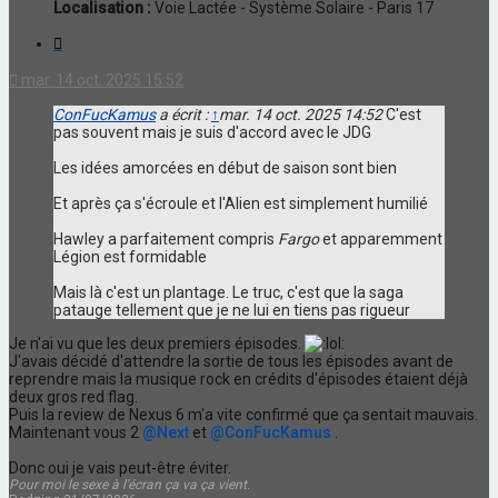
Localisation :
Voie Lactée - Système Solaire - Paris 17
Citation
mar. 14 oct. 2025 15:52
ConFucKamus
a écrit :
↑
mar. 14 oct. 2025 14:52
C'est
pas souvent mais je suis d'accord avec le JDG
Les idées amorcées en début de saison sont bien
Et après ça s'écroule et l'Alien est simplement humilié
Hawley a parfaitement compris
Fargo
et apparemment
Légion est formidable
Mais là c'est un plantage. Le truc, c'est que la saga
patauge tellement que je ne lui en tiens pas rigueur
Je n'ai vu que les deux premiers épisodes.
J'avais décidé d'attendre la sortie de tous les épisodes avant de
reprendre mais la musique rock en crédits d'épisodes étaient déjà
deux gros red flag.
Puis la review de Nexus 6 m'a vite confirmé que ça sentait mauvais.
Maintenant vous 2
@Next
et
@ConFucKamus
.
Donc oui je vais peut-être éviter.
Pour moi le sexe à l'écran ça va ça vient.