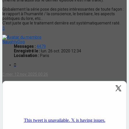
Globalement la série pose des pistes intéressantes de toute façon :
le rapport à l'humanité / la conscience, le bestiaire, les aspects
politiques du lore, etc...
C'est juste que le traitement derrière est systématiquement raté.
Haut
NaughtyDog
Messages :
4479
Enregistré le :
lun. 26 oct. 2020 12:34
Localisation :
Paris
Citation
mer. 12 nov. 2025 00:26