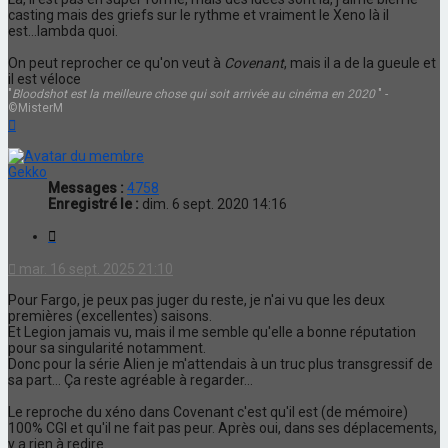
casting mais des griefs sur le rythme et vraiment le Xeno là il
est...lambda quoi.
On peut reprocher ce qu'on veut à
Covenant
, mais il a de la gueule et
il est véloce
"
Bloodshot est la meilleure chose qui soit arrivée au cinéma en 2020
" -
©MisterM
Haut
Gekko
Messages :
4758
Enregistré le :
dim. 6 sept. 2020 14:16
Citation
mar. 16 sept. 2025 21:10
Pour Fargo, je peux pas juger du reste, je n'ai vu que les deux
premières (excellentes) saisons.
Et Legion jamais vu, mais il me semble qu'elle a bonne réputation
pour sa singularité notamment.
Donc pour la série Alien je m'attendais à un truc plus transgressif de
sa part... Ça reste agréable à regarder...
Le reproche du xéno dans Covenant c'est qu'il est (de mémoire)
100% CGI et qu'il ne fait pas peur. Après oui, dans ses déplacements,
y a rien à redire.