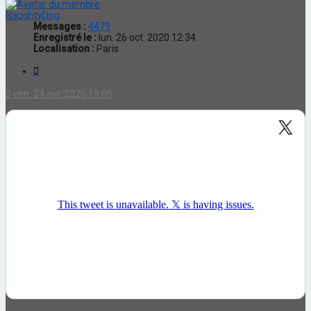
NaughtyDog
Messages :
4479
Enregistré le :
lun. 26 oct. 2020 12:34
Localisation :
Paris
Citation
ven. 24 avr. 2026 19:05