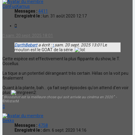
ConFucKamus
Messages :
4411
Enregistré le :
lun. 31 août 2020 12:17
Citation
sam. 20 sept. 2025 18:01
DarthBebert
a écrit :
↑
sam. 20 sept. 2025 13:01
Le
mouton est le GOAT de la série.
Cette espèce est effectivement la plus flippante du show, le T.
Occellus.
La tique a un potentiel dérangeant très certain. Hélas on la voit peu
finalement
Quant à la plante, bah... ça fait sept épisodes qu'on attend d'en voir
plus
"
Bloodshot est la meilleure chose qui soit arrivée au cinéma en 2020
" -
©MisterM
Haut
Gekko
Messages :
4758
Enregistré le :
dim. 6 sept. 2020 14:16