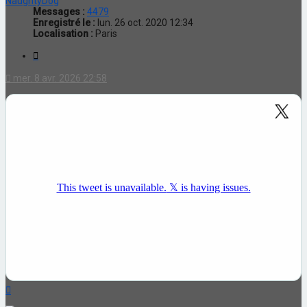
NaughtyDog
Messages :
4479
Enregistré le :
lun. 26 oct. 2020 12:34
Localisation :
Paris
Citation
mer. 8 avr. 2026 22:58
Haut