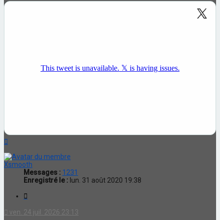
Haut
Xsmooth
Messages :
1231
Enregistré le :
lun. 31 août 2020 19:38
Citation
ven. 24 juil. 2026 23:13