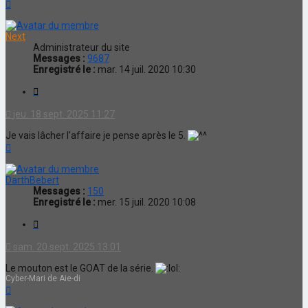
Haut
Next
Administrateur du site
Messages :
9687
Enregistré le :
mar. 14 juil. 2020 10:30
Citation
jeu. 18 sept. 2025 11:27
Je vais lâcher l'affaire je pense après le 5.
Haut
DarthBebert
Messages :
150
Enregistré le :
mer. 15 juil. 2020 10:08
Citation
sam. 20 sept. 2025 13:01
Le mouton est le GOAT de la série.
Cyber-Mari de Aie-di
Haut