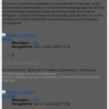
J'ai vu les 3 premiers épisodes et c'est tellement mauvais. Ça ne
raconte rien d'intéressant, c'est moche et le découpage est affreux.
Je m'attendais à quelque chose de moins cheap et à minima
intriguant. L'aspect horrifique est inexistant, pas de mise en scène...
Je vais me forcer à terminer mais nul doute que ça n'ira pas en
s'arrangeant.
Haut
Gekko
Messages :
4758
Enregistré le :
dim. 6 sept. 2020 14:16
Citation
ven. 24 juil. 2026 23:14
Vu comment tu "apprécies" le début, abandonne, c'est mieux !
"On peut manger tous les champignons !
Tous les champignons sont comestibles, certains ne le sont qu'une fois,
c'est tout !"
Haut
Xsmooth
Messages :
1231
Enregistré le :
lun. 31 août 2020 19:38