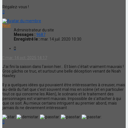
Régalez-vous !
Haut
Next
Administrateur du site
Messages :
9687
Enregistré le :
mar. 14 juil. 2020 10:30
Citation
mar. 14 oct. 2025 14:17
J'ai fini la saison dans l'avion hier... Et bien c'était vraiment mauvais !
Gros gâchis ce truc, et surtout une belle déception venant de Noah
Hawley.
Il y a quelques idées qui pouvaient être intéressantes à creuser, mais
au-delà du fait que c'est souvent mal mis en scène (et en particulier
tout ce qui concerne les Alien), le scénario et le traitement des
personnages est vraiment mauvais. Impossible de s'attacher à qui
que ce soit. Au mieux certains intriguent au premier abord, mais
jamais ils ne deviennent intéressant .
Haut