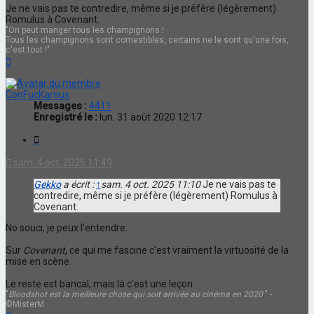
Je ne vais pas te contredire, même si je préfère (légèrement)
Romulus à Covenant.
"On peut manger tous les champignons !
Tous les champignons sont comestibles, certains ne le sont qu'une fois,
c'est tout !"
Haut
ConFucKamus
Messages :
4411
Enregistré le :
lun. 31 août 2020 12:17
Citation
sam. 4 oct. 2025 11:49
Gekko
a écrit :
↑
sam. 4 oct. 2025 11:10
Je ne vais pas te
contredire, même si je préfère (légèrement) Romulus à
Covenant.
No souci, je peux l'entendre.
Sur
Covenant
, ce qui me fascine c'est vraiment la virtuosité de la
mise en scène.
Le reste est bancal, mais là c'est une leçon
"
Bloodshot est la meilleure chose qui soit arrivée au cinéma en 2020
" -
©MisterM
Haut