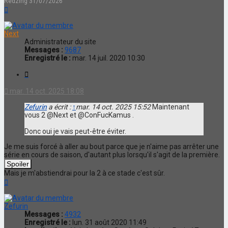
Redzing 31/07/2026
Haut
Next
Administrateur du site
Messages :
9687
Enregistré le :
mar. 14 juil. 2020 10:30
Citation
mar. 14 oct. 2025 18:08
Zefurin
a écrit :
↑
mar. 14 oct. 2025 15:52
Maintenant
vous 2 @Next et @ConFucKamus .
Donc oui je vais peut-être éviter.
Je me suis forcé à aller au bout parce que je n'aime pas arrêter une
série en cours de saison, d'autant plus lorsqu'il s'agit de la première.
Mais je m'abstiendrai pour la 2 à ce stade c'est sûr.
Haut
Zefurin
Messages :
4932
Enregistré le :
lun. 31 août 2020 11:49