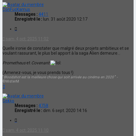
ConFucKamus
Messages :
4411
Enregistré le :
lun. 31 août 2020 12:17
Citation
sam. 4 oct. 2025 11:02
Quelle ironie de constater que malgré deux projets ambitieux et se
voulant rassurant, le plus bel apport à la saga Alien demeure...
Prometheus
et
Covenant
(Amenez-vous, je vous prends tous !)
"
Bloodshot est la meilleure chose qui soit arrivée au cinéma en 2020
" -
©MisterM
Haut
Gekko
Messages :
4758
Enregistré le :
dim. 6 sept. 2020 14:16
Citation
sam. 4 oct. 2025 11:10