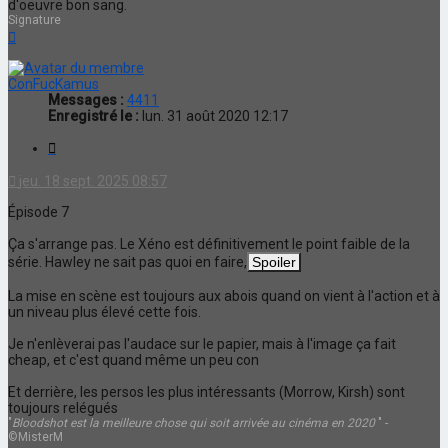
d'oeuvre bon sang.
Signature
Haut
ConFucKamus
Messages :
4411
Enregistré le :
lun. 31 août 2020 12:17
Citation
jeu. 18 sept. 2025 08:57
Épisode 7
Ça s'arrange pas. Le Xéno est définitivement le point faible de la
série. Hawley ne sait pas quoi en faire,
La mise en scène est toujours aux abois quand on vient à l'action et à
un niveau plus élevé cette fois.
Je n'enlèverai pas l'audace sur le papier, mais à l'image ça fait
cheap, et c'est quand même un peu con
Et derrière, les persos les plus intéressants (Morrow, Kirsh) sont
toujours relégués
"
Bloodshot est la meilleure chose qui soit arrivée au cinéma en 2020
" -
©MisterM