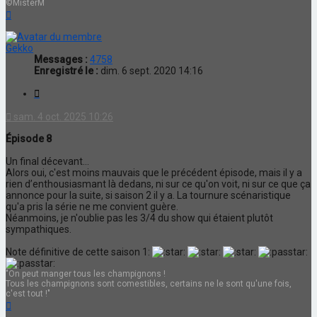
©MisterM
Haut
Gekko
Messages :
4758
Enregistré le :
dim. 6 sept. 2020 14:16
Citation
sam. 4 oct. 2025 10:26
Épisode 8
Un final décevant...
Alors oui, c'est moins mauvais que le précédent épisode, mais il y a
rien d’enthousiasmant là dedans, ni sur ce qu'on voit, ni sur ce que ça
annonce pour la suite, si saison 2 il y a. La tournure scénaristique
qu'a pris la série ne me convient guère.
Néanmoins, je n'oublie pas les 3/4 du show qui étaient plutôt
sympathiques.
Note définitive de cette saison 1:
"On peut manger tous les champignons !
Tous les champignons sont comestibles, certains ne le sont qu'une fois,
c'est tout !"
Haut