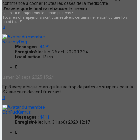
commence à cocher toutes les cases de la médiocrité.
J'espère que le final va rehausser le niveau...
"On peut manger tous les champignons !
Tous les champignons sont comestibles, certains ne le sont qu'une fois,
c'est tout !"
Haut
NaughtyDog
Messages :
4479
Enregistré le :
lun. 26 oct. 2020 12:34
Localisation :
Paris
Citation
mer. 24 sept. 2025 15:24
Ep 8 sympathique mais qui laisse trop de pistes en suspens pour la
S2 sue ça rn devient frustrant
Haut
ConFucKamus
Messages :
4411
Enregistré le :
lun. 31 août 2020 12:17
Citation