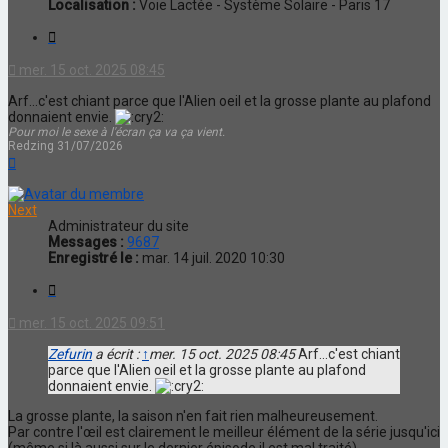
Localisation :
Voie Lactée - Système Solaire - Paris 17
Citation
mer. 15 oct. 2025 08:45
Arf...c'est chiant parce que l'Alien oeil et la grosse plante au plafond
donnaient envie.
Pour moi le sexe à l'écran ça va ça vient.
Redzing 31/07/2026
Haut
Next
Administrateur du site
Messages :
9687
Enregistré le :
mar. 14 juil. 2020 10:30
Citation
mer. 15 oct. 2025 09:51
Zefurin
a écrit :
↑
mer. 15 oct. 2025 08:45
Arf...c'est chiant
parce que l'Alien oeil et la grosse plante au plafond
donnaient envie.
La grosse plante, la saison n'en fait rien malheureusement.
Par contre l'œil est clairement le meilleur élément de la série jusqu'ici
(même si là aussi sur le dernier épisode il est mal traité).