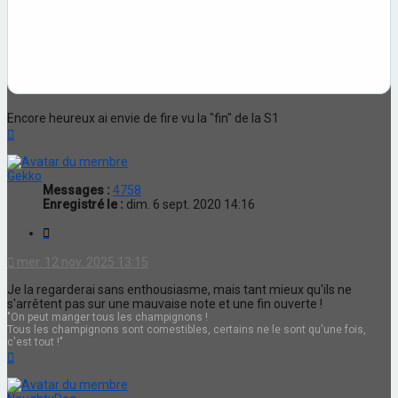
Encore heureux ai envie de fire vu la "fin" de la S1
Haut
Gekko
Messages :
4758
Enregistré le :
dim. 6 sept. 2020 14:16
Citation
mer. 12 nov. 2025 13:15
Je la regarderai sans enthousiasme, mais tant mieux qu'ils ne
s'arrêtent pas sur une mauvaise note et une fin ouverte !
"On peut manger tous les champignons !
Tous les champignons sont comestibles, certains ne le sont qu'une fois,
c'est tout !"
Haut