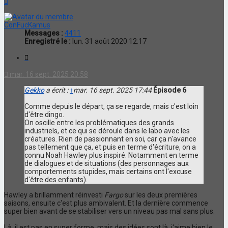
ConFucKamus
Messages :
4411
Enregistré le :
lun. 31 août 2020 12:17
Citation
mar. 16 sept. 2025 20:58
Gekko
a écrit :
↑
mar. 16 sept. 2025 17:44
Épisode 6
Comme depuis le départ, ça se regarde, mais c'est loin
d'être dingo.
On oscille entre les problématiques des grands
industriels, et ce qui se déroule dans le labo avec les
créatures. Rien de passionnant en soi, car ça n'avance
pas tellement que ça, et puis en terme d'écriture, on a
connu Noah Hawley plus inspiré. Notamment en terme
de dialogues et de situations (des personnages aux
comportements stupides, mais certains ont l'excuse
d'être des enfants).
Hawley a brillamment réinvesti
Fargo
sur les deux premières
saisons, ensuite c'est plus ambivalent. Et la dernière commence
super bien avant de se stabiliser vers un niveau pas mal sans plus.
Là, il est pas en super forme, mais des idées sont là, j'aime bien le