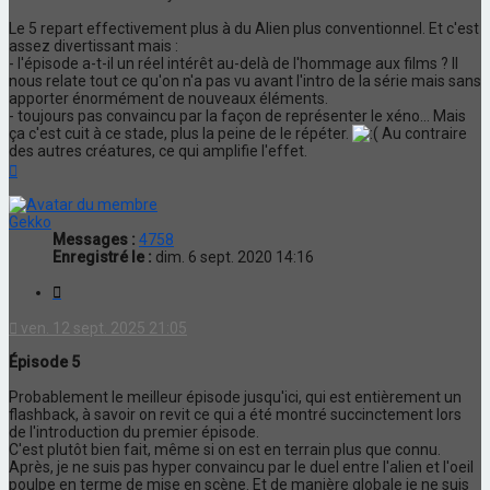
Le 5 repart effectivement plus à du Alien plus conventionnel. Et c'est
assez divertissant mais :
- l'épisode a-t-il un réel intérêt au-delà de l'hommage aux films ? Il
nous relate tout ce qu'on n'a pas vu avant l'intro de la série mais sans
apporter énormément de nouveaux éléments.
- toujours pas convaincu par la façon de représenter le xéno... Mais
ça c'est cuit à ce stade, plus la peine de le répéter.
Au contraire
des autres créatures, ce qui amplifie l'effet.
Haut
Gekko
Messages :
4758
Enregistré le :
dim. 6 sept. 2020 14:16
Citation
ven. 12 sept. 2025 21:05
Épisode 5
Probablement le meilleur épisode jusqu'ici, qui est entièrement un
flashback, à savoir on revit ce qui a été montré succinctement lors
de l'introduction du premier épisode.
C'est plutôt bien fait, même si on est en terrain plus que connu.
Après, je ne suis pas hyper convaincu par le duel entre l'alien et l'oeil
poulpe en terme de mise en scène. Et de manière globale je ne suis