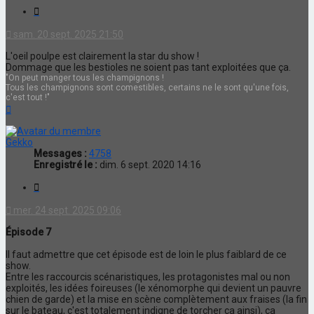
Citation
sam. 20 sept. 2025 21:50
L'oeil poulpe est clairement la star du show !
Dommage que les bestioles ne soient pas tant exploitées que ça.
"On peut manger tous les champignons !
Tous les champignons sont comestibles, certains ne le sont qu'une fois,
c'est tout !"
Haut
Gekko
Messages :
4758
Enregistré le :
dim. 6 sept. 2020 14:16
Citation
mer. 24 sept. 2025 09:06
Épisode 7
Il faut admettre que cet épisode est de loin le plus faiblard de ce
show.
Entre les raccourcis scénaristiques, les protagonistes mal ou non
exploités, les idées foireuses (le xénomorphe qui devient un pauvre
chien de garde) et la mise en scène complètement aux fraises (la fin
sur le bateau, c'est totalement indigne de torcher ça ainsi), ça