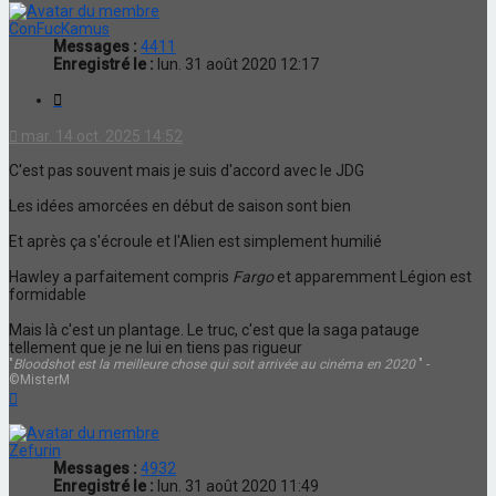
ConFucKamus
Messages :
4411
Enregistré le :
lun. 31 août 2020 12:17
Citation
mar. 14 oct. 2025 14:52
C'est pas souvent mais je suis d'accord avec le JDG
Les idées amorcées en début de saison sont bien
Et après ça s'écroule et l'Alien est simplement humilié
Hawley a parfaitement compris
Fargo
et apparemment Légion est
formidable
Mais là c'est un plantage. Le truc, c'est que la saga patauge
tellement que je ne lui en tiens pas rigueur
"
Bloodshot est la meilleure chose qui soit arrivée au cinéma en 2020
" -
©MisterM
Haut
Zefurin
Messages :
4932
Enregistré le :
lun. 31 août 2020 11:49