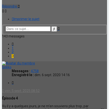
Répondre
Imprimer le sujet
Recherche
Rechercher
avancée
143 messages
Précédente
1
2
3
Gekko
Messages :
4758
Enregistré le :
dim. 6 sept. 2020 14:16
Citation
ven. 5 sept. 2025 08:52
Épisode 4
Vu il y a quelques jours, je ne m'en souviens plus trop, par