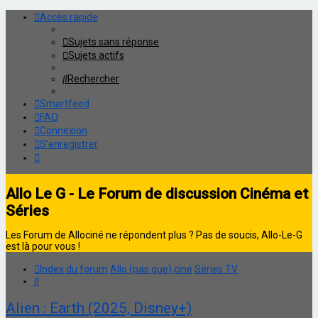
Accès rapide
Sujets sans réponse
Sujets actifs
Rechercher
Smartfeed
FAQ
Connexion
S’enregistrer
Allo Le G - Le Forum de discussion Cinéma et
Séries
Les Forum de Allociné ne répondent plus ? Pas de soucis, Allo-Le-G
est là pour vous !
Index du forum
Allo (pas que) ciné
Séries TV
Rechercher
Alien : Earth (2025, Disney+)