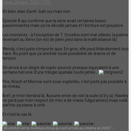
mer. 24 sept. 2025 17:02
Eh bien
Alien Earth
...bah oui mais non
Épisode 8 qui confirme que la série avait certaines bases
passionnantes mais ça ne décolle jamais et l'écriture est poussive.
Les monstres - à l'exception de T. Occellus sont mal utilisés, la palme
revenant au Xéno (on est de plein pied dans la maltraitance là)
Wendy, c'est juste n'importe quoi. En gros, elle peut littéralement tout
faire. Au point que ça annihile toute possibilité de drame et de
tension.
On arrive à un degré de super-pouvoir presque équivalent à une
certaine héroïne d'une trilogie spatiale toute pétée...
Pire, Kirsch et Morrow sont sous-exploités, c'est juste pas possible à
ce niveau.
Bref, je m'en tiendrai là. Aucune envie de voir la suite (s'il y a). Hawley
ne perd pas mon respect (le mec a de vraies fulgurances) mais voilà
parfois ça passe à coté.
Et c'est le cas là.
"
Bloodshot est la meilleure chose qui soit arrivée au cinéma en 2020
" -