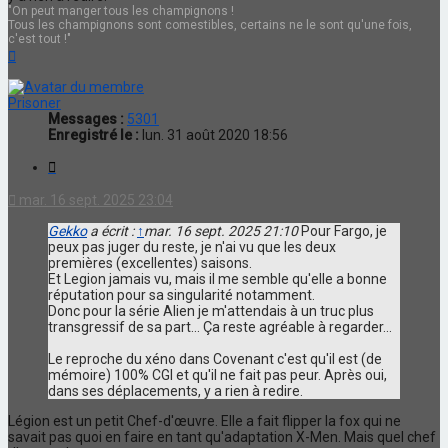
"On peut manger tous les champignons !
Tous les champignons sont comestibles, certains ne le sont qu'une fois,
c'est tout !"
Haut
Prisoner
Messages :
5301
Enregistré le :
lun. 31 août 2020 18:56
Citation
mar. 16 sept. 2025 23:04
Gekko
a écrit :
↑
mar. 16 sept. 2025 21:10
Pour Fargo, je
peux pas juger du reste, je n'ai vu que les deux
premières (excellentes) saisons.
Et Legion jamais vu, mais il me semble qu'elle a bonne
réputation pour sa singularité notamment.
Donc pour la série Alien je m'attendais à un truc plus
transgressif de sa part... Ça reste agréable à regarder...
Le reproche du xéno dans Covenant c'est qu'il est (de
mémoire) 100% CGI et qu'il ne fait pas peur. Après oui,
dans ses déplacements, y a rien à redire.
Légion est un petit Chef-d'œuvre. Elle a fait flipper la fox qui ne
savait pas quoi en faire en tant qu'adaptation X-Men. Mais quel chef