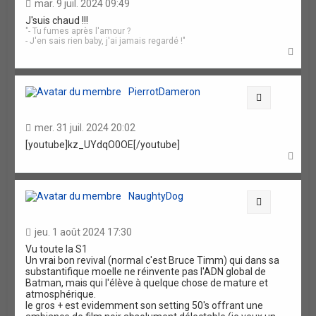
mar. 9 juil. 2024 09:49
J'suis chaud !!!
"- Tu fumes après l'amour ?
- J'en sais rien baby, j'ai jamais regardé !"
H
a
u
t
PierrotDameron
Citation
mer. 31 juil. 2024 20:02
[youtube]kz_UYdqO0OE[/youtube]
H
a
u
t
NaughtyDog
Citation
jeu. 1 août 2024 17:30
Vu toute la S1
Un vrai bon revival (normal c'est Bruce Timm) qui dans sa
substantifique moelle ne réinvente pas l'ADN global de
Batman, mais qui l'élève à quelque chose de mature et
atmosphérique.
le gros + est evidemment son setting 50's offrant une