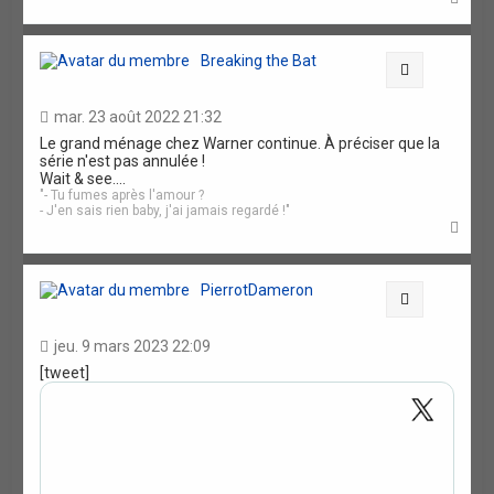
a
u
t
Breaking the Bat
Citation
mar. 23 août 2022 21:32
Le grand ménage chez Warner continue. À préciser que la
série n'est pas annulée !
Wait & see....
"- Tu fumes après l'amour ?
- J'en sais rien baby, j'ai jamais regardé !"
H
a
u
t
PierrotDameron
Citation
jeu. 9 mars 2023 22:09
[tweet]