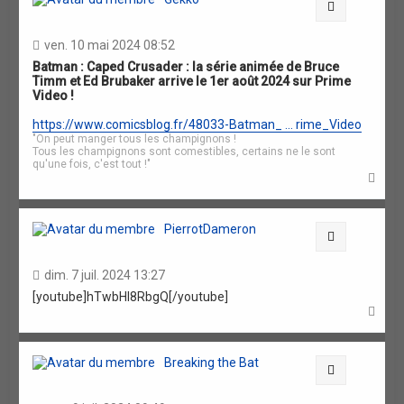
Citation
ven. 10 mai 2024 08:52
Batman : Caped Crusader : la série animée de Bruce
Timm et Ed Brubaker arrive le 1er août 2024 sur Prime
Video !
https://www.comicsblog.fr/48033-Batman_ ... rime_Video
"On peut manger tous les champignons !
Tous les champignons sont comestibles, certains ne le sont
qu'une fois, c'est tout !"
H
a
u
t
PierrotDameron
Citation
dim. 7 juil. 2024 13:27
[youtube]hTwbHI8RbgQ[/youtube]
H
a
u
t
Breaking the Bat
Citation