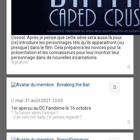
Cooool. Après je pense que cette série sera aussi là pour
(re) introduire les personnages tels qu'ils apparaitront (ou
presque) dans le film. Cela préparera les novices pour la
présentation et les connaisseurs pour leur montrer leur
personnage dans de nouvelles incarnations.
Signature
H
a
u
t
Breaking the Bat
Citation
mar. 31 août 2021 13:03
1er aperçu au DC Fandome le 16 octobre
"- Tu fumes après l'amour ?
- J'en sais rien baby, j'ai jamais regardé !"
H
a
u
t
PierrotDameron