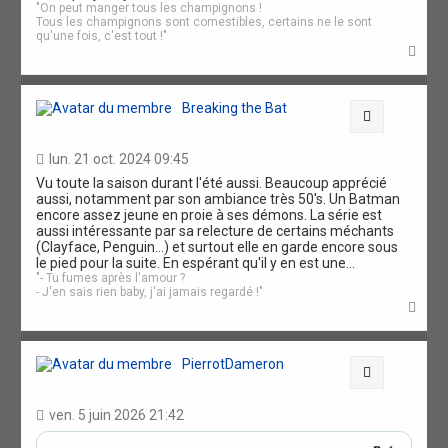
"On peut manger tous les champignons !
Tous les champignons sont comestibles, certains ne le sont
qu'une fois, c'est tout !"
H
a
u
t
Breaking the Bat
Citation
lun. 21 oct. 2024 09:45
Vu toute la saison durant l'été aussi. Beaucoup apprécié
aussi, notamment par son ambiance très 50's. Un Batman
encore assez jeune en proie à ses démons. La série est
aussi intéressante par sa relecture de certains méchants
(Clayface, Penguin...) et surtout elle en garde encore sous
le pied pour la suite. En espérant qu'il y en est une...
"- Tu fumes après l'amour ?
- J'en sais rien baby, j'ai jamais regardé !"
H
a
u
t
PierrotDameron
Citation
ven. 5 juin 2026 21:42