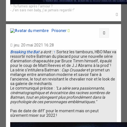
"- Tu fumes après l'amour ?
- J'en sais rien baby, j'ai jamais regardé !"
H
a
u
t
Prisoner
Citation
jeu. 20 mai 2021 16:28
Breaking the Bat
a écrit :
↑
Sortez les tambours, HBO Max va
ressortir notre Batman du placard pour une nouvelle série
d'animation chapeautée par Bruce Timm himself, épaulé
pour le coup de Matt Reeves et de J.J Abrams à la prod' !
La série s'intitulera Batman :
Cap Crusader
et promet un
mélange entre animation moderne et savoir faire à
l'ancienne, le tout en revisitant le chevalier noir et le look de
sa galerie de méchants.
Le communiqué précise :
"La série sera passionnante,
cinématographique et évocatrice des racines sombres de
Batman, tout en plongeant plus profondément dans la
psychologie de ces personnages emblématiques."
Pas de date de diff' pour le moment mais on peut
sûrement miser sur 2022 !