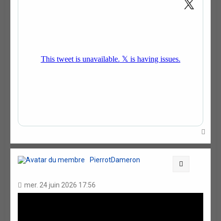
H
a
u
t
PierrotDameron
Citation
mer. 24 juin 2026 17:56