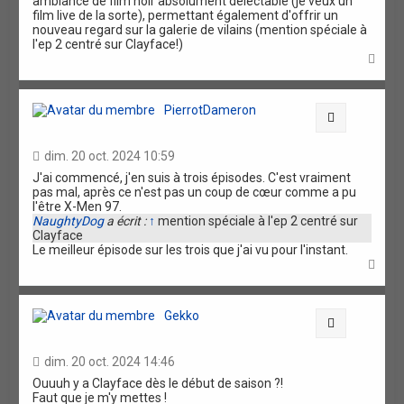
ambiance de film noir absolument délectable (je veux un
film live de la sorte), permettant également d'offrir un
nouveau regard sur la galerie de vilains (mention spéciale à
l'ep 2 centré sur Clayface!)
H
a
u
t
PierrotDameron
Citation
dim. 20 oct. 2024 10:59
J'ai commencé, j'en suis à trois épisodes. C'est vraiment
pas mal, après ce n'est pas un coup de cœur comme a pu
l'être X-Men 97.
NaughtyDog
a écrit :
↑
mention spéciale à l'ep 2 centré sur
Clayface
Le meilleur épisode sur les trois que j'ai vu pour l'instant.
H
a
u
t
Gekko
Citation
dim. 20 oct. 2024 14:46
Ouuuh y a Clayface dès le début de saison ?!
Faut que je m'y mettes !