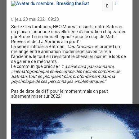
r
Breaking the Bat
Citation
jeu. 20 mai 2021 09:23
Sortez les tambours, HBO Max va ressortir notre Batman
du placard pour une nouvelle série d'animation chapeautée
par Bruce Timm himself, épaulé pour le coup de Matt
Reeves et de J.J Abrams à la prod' !
La série s'intitulera Batman :
Cap Crusader
et promet un
mélange entre animation moderne et savoir faire à
l'ancienne, le tout en revisitant le chevalier noir et le look de
sa galerie de méchants.
Le communiqué précise :
"La série sera passionnante,
cinématographique et évocatrice des racines sombres de
Batman, tout en plongeant plus profondément dans la
psychologie de ces personnages emblématiques."
Pas de date de diff' pour le moment mais on peut
sûrement miser sur 2022 !