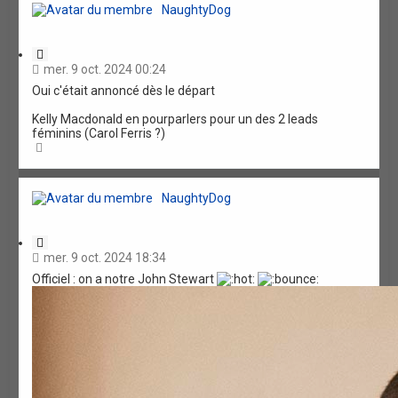
t
NaughtyDog
C
i
mer. 9 oct. 2024 00:24
t
Oui c'était annoncé dès le départ
a
t
Kelly Macdonald en pourparlers pour un des 2 leads
i
féminins (Carol Ferris ?)
o
H
n
a
u
t
NaughtyDog
C
i
mer. 9 oct. 2024 18:34
t
Officiel : on a notre John Stewart
a
t
i
o
n