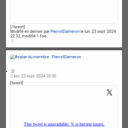
[/tweet]
Modifié en dernier par
PierrotDameron
le lun. 23 sept. 2024
22:32, modifié 1 fois.
H
a
u
t
PierrotDameron
C
i
lun. 23 sept. 2024 20:00
t
[tweet]
a
t
i
o
n