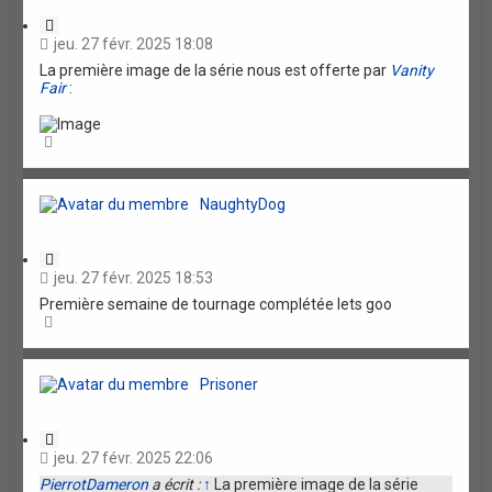
C
i
jeu. 27 févr. 2025 18:08
t
La première image de la série nous est offerte par
Vanity
a
Fair
:
t
i
o
H
n
a
u
t
NaughtyDog
C
i
jeu. 27 févr. 2025 18:53
t
Première semaine de tournage complétée lets goo
a
H
t
a
i
u
o
t
n
Prisoner
C
i
jeu. 27 févr. 2025 22:06
t
PierrotDameron
a écrit :
↑
La première image de la série
a