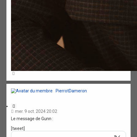
H
a
u
t
PierrotDameron
C
i
mer. 9 oct. 2024 20:02
t
Le message de Gunn :
a
t
[tweet]
i
o