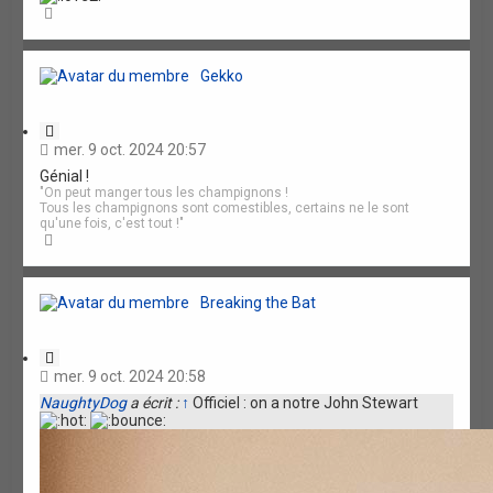
t
H
i
a
o
u
n
t
Gekko
C
i
mer. 9 oct. 2024 20:57
t
Génial !
a
"On peut manger tous les champignons !
t
Tous les champignons sont comestibles, certains ne le sont
i
qu'une fois, c'est tout !"
o
H
n
a
u
t
Breaking the Bat
C
i
mer. 9 oct. 2024 20:58
t
NaughtyDog
a écrit :
↑
Officiel : on a notre John Stewart
a
t
i
o
n