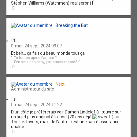
Stephen Williams (Watchmen) realiseront !
H
a
u
t
Breaking the Bat
C
i
mar. 24 sept. 2024 09:07
t
Et beh... ça fait du beau monde tout ça !
a
"- Tu fumes après l'amour ?
t
- J'en sais rien baby, j'ai jamais regardé !"
i
H
o
a
n
u
t
Next
Administrateur du site
C
i
mar. 24 sept. 2024 11:22
t
D'un côté je préférerais voir Damon Lindelof à l'œuvre sur
a
un sujet plus original à la Lost (20 ans déjà
) ou
t
The Leftovers, mais de l'autre c'est une sacré assurance
i
qualité.
o
H
n
a