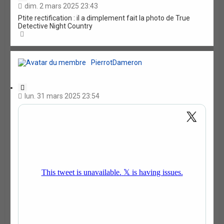
i
dim. 2 mars 2025 23:43
t
Ptite rectification : il a dimplement fait la photo de True
a
Detective Night Country
t
H
i
a
o
u
n
t
PierrotDameron
C
i
lun. 31 mars 2025 23:54
t
a
t
i
o
n