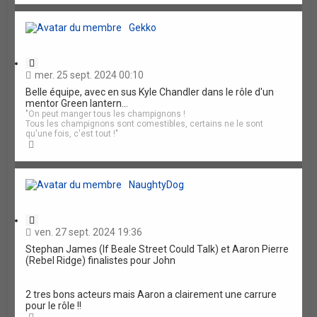
u
t
Gekko
C
i
mer. 25 sept. 2024 00:10
t
Belle équipe, avec en sus Kyle Chandler dans le rôle d'un
a
mentor Green lantern...
t
"On peut manger tous les champignons !
i
Tous les champignons sont comestibles, certains ne le sont
o
qu'une fois, c'est tout !"
n
H
a
u
t
NaughtyDog
C
i
ven. 27 sept. 2024 19:36
t
Stephan James (If Beale Street Could Talk) et Aaron Pierre
a
(Rebel Ridge) finalistes pour John
t
i
o
2 tres bons acteurs mais Aaron a clairement une carrure
n
pour le rôle !!
H