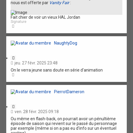
nous est offerte par
Vanity Fair
:
t
i
o
Fait chier de voir un vieux HAL Jordan
n
Signature
H
a
u
t
NaughtyDog
C
i
jeu. 27 févr. 2025 23:48
t
On le verra jeune sans doute en série d'animation
a
H
t
a
i
u
o
t
n
PierrotDameron
C
i
ven. 28 févr. 2025 09:18
t
Ou même en flash-back, on pourrait avoir un pénultième
a
épisode de saison qui revient sur le passé du personnage
t
par exemple (même si on a pas eu d'info sur un éventuel
i