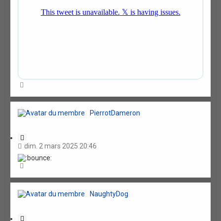
H
a
u
t
PierrotDameron
C
i
dim. 2 mars 2025 20:46
t
a
H
t
a
i
u
o
t
n
NaughtyDog
C