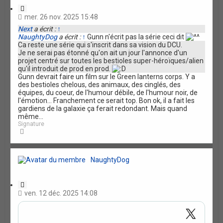
C
i
mer. 26 nov. 2025 15:48
t
Next
a écrit :
↑
a
NaughtyDog
a écrit :
↑
Gunn n'écrit pas la série ceci dit
t
Ca reste une série qui s'inscrit dans sa vision du DCU.
i
Je ne serai pas étonné qu'on ait un jour l'annonce d'un
o
projet centré sur toutes les bestioles super-héroïques/alien
n
qu'il introduit de prod en prod.
Gunn devrait faire un film sur le Green lanterns corps. Y a
des bestioles chelous, des animaux, des cinglés, des
équipes, du coeur, de l'humour débile, de l'humour noir, de
l'émotion... Franchement ce serait top. Bon ok, il a fait les
gardiens de la galaxie ça ferait redondant. Mais quand
même...
Signature
H
a
u
t
NaughtyDog
C
i
ven. 12 déc. 2025 14:08
t
a
t