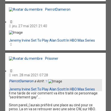
u
t
PierrotDameron
C
i
jeu. 27 mai 2021 21:40
t
a
t
Jeremy Irvine Set To Play Alan Scott In HBO Max Series
i
H
o
a
n
u
t
Prisoner
C
i
ven. 28 mai 2021 07:28
t
PierrotDameron
a écrit :
↑
a
t
Jeremy Irvine Set To Play Alan Scott In HBO Max Series
i
Il me tarde de voir comment va être traité ce personnage
o
"secrètement gay"...
n
Sinon pareil, j'aurais préféré une place au ciné pour ce
perso. La on va se retrouver avec une série CW, sur HBO.