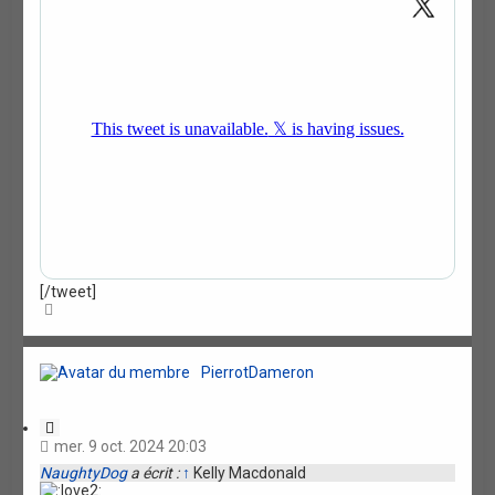
n
[/tweet]
H
a
u
t
PierrotDameron
C
i
mer. 9 oct. 2024 20:03
t
NaughtyDog
a écrit :
↑
Kelly Macdonald
a