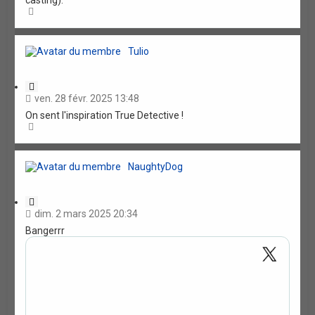
casting).
o
H
n
a
u
t
Tulio
C
i
ven. 28 févr. 2025 13:48
t
On sent l'inspiration True Detective !
a
H
t
a
i
u
o
t
n
NaughtyDog
C
i
dim. 2 mars 2025 20:34
t
Bangerrr
a
t
i
o
n