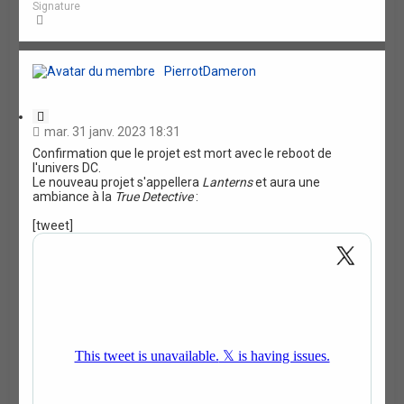
Signature
H
a
u
t
PierrotDameron
C
i
mar. 31 janv. 2023 18:31
t
Confirmation que le projet est mort avec le reboot de
a
l'univers DC.
t
Le nouveau projet s'appellera
Lanterns
et aura une
i
ambiance à la
True Detective
:
o
n
[tweet]