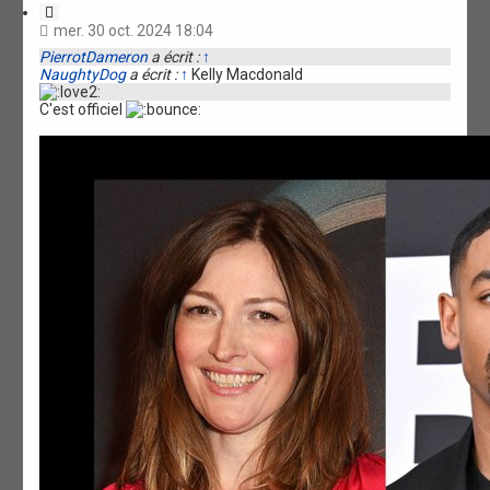
C
i
mer. 30 oct. 2024 18:04
t
PierrotDameron
a écrit :
↑
a
NaughtyDog
a écrit :
↑
Kelly Macdonald
t
i
C'est officiel
o
n