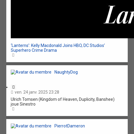
‘Lanterns’: Kelly Macdonald Joins HBO, DC Studios’
Superhero Crime Drama
H
a
u
t
NaughtyDog
C
i
ven. 24 janv. 2025 23:28
t
Ulrich Tomsen (Kingdom of Heaven, Duplicity, Banshee)
a
joue Sinestro
t
H
i
a
o
u
n
t
PierrotDameron