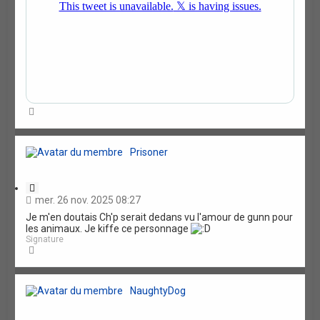
H
a
u
t
Prisoner
C
i
mer. 26 nov. 2025 08:27
t
Je m'en doutais Ch'p serait dedans vu l'amour de gunn pour
a
les animaux. Je kiffe ce personnage
t
Signature
i
H
o
a
n
u
t
NaughtyDog