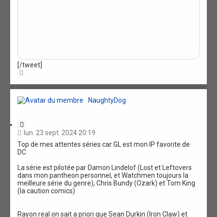
[/tweet]
H
a
u
t
NaughtyDog
C
i
lun. 23 sept. 2024 20:19
t
Top de mes attentes séries car GL est mon IP favorite de
a
DC
t
i
La série est pilotée par Damon Lindelof (Lost et Leftovers
o
dans mon pantheon personnel, et Watchmen toujours la
n
meilleure série du genre), Chris Bundy (Ozark) et Tom King
(la caution comics)
Rayon real on sait a priori que Sean Durkin (Iron Claw) et