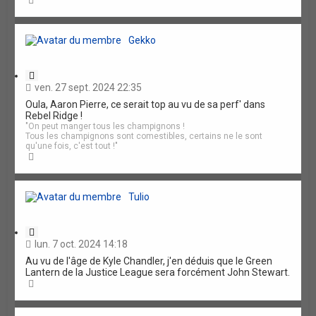
a
u
t
Gekko
C
i
ven. 27 sept. 2024 22:35
t
Oula, Aaron Pierre, ce serait top au vu de sa perf' dans
a
Rebel Ridge !
t
"On peut manger tous les champignons !
i
Tous les champignons sont comestibles, certains ne le sont
o
qu'une fois, c'est tout !"
n
H
a
u
t
Tulio
C
i
lun. 7 oct. 2024 14:18
t
Au vu de l'âge de Kyle Chandler, j'en déduis que le Green
a
Lantern de la Justice League sera forcément John Stewart.
t
H
i
a
o
u
n