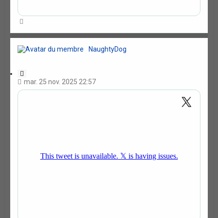
H
a
u
t
NaughtyDog
C
i
mar. 25 nov. 2025 22:57
t
a
t
i
o
n