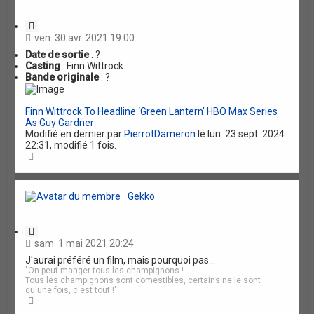
r
a
r
t
v
e
C
a
i
n
ven. 30 avr. 2021 19:00
t
c
Date de sortie
: ?
a
é
Casting
: Finn Wittrock
t
e
Bande originale
: ?
i
o
n
Finn Wittrock To Headline ‘Green Lantern’ HBO Max Series
As Guy Gardner
Modifié en dernier par
PierrotDameron
le lun. 23 sept. 2024
22:31, modifié 1 fois.
H
a
u
t
Gekko
C
i
sam. 1 mai 2021 20:24
t
J'aurai préféré un film, mais pourquoi pas...
a
"On peut manger tous les champignons !
t
Tous les champignons sont comestibles, certains ne le sont
i
qu'une fois, c'est tout !"
o
H
n
a