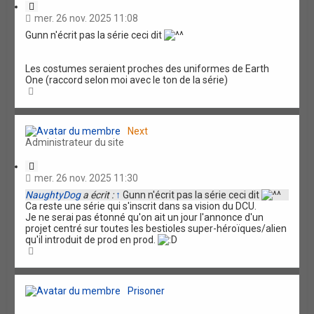
C
i
mer. 26 nov. 2025 11:08
t
Gunn n'écrit pas la série ceci dit
a
t
i
Les costumes seraient proches des uniformes de Earth
o
One (raccord selon moi avec le ton de la série)
n
H
a
u
t
Next
Administrateur du site
C
i
mer. 26 nov. 2025 11:30
t
NaughtyDog
a écrit :
↑
Gunn n'écrit pas la série ceci dit
a
Ca reste une série qui s'inscrit dans sa vision du DCU.
t
Je ne serai pas étonné qu'on ait un jour l'annonce d'un
i
projet centré sur toutes les bestioles super-héroïques/alien
o
qu'il introduit de prod en prod.
n
H
a
u
t
Prisoner