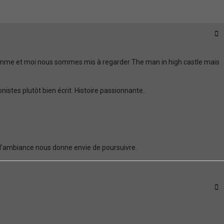
C
 femme et moi nous sommes mis à regarder The man in high castle mais
nistes plutôt bien écrit. Histoire passionnante..
ue l'ambiance nous donne envie de poursuivre.
C