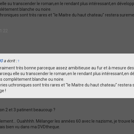
elle su transcender le roman,en le rendant plus intéressant,en dévelop
létement blanche ou noire.
uchroniques sont très rares et "le Maitre du haut chateau" restera surem
11:22
00
a écrit :
↑
 vraiment très bonne parceque assez amibitieuse au fur et à mesure des
arcequ elle su transcender le roman,en le rendant plus intéressant,en 
is complétement blanche ou noire.
éries uchroniques sont très rares et "le Maitre du haut chateau" rester
ge !
ison 2 et 3 patinent beaucoup ?
uellement... Ouahhhh. Mélanger les années 60 avec le nazisme, je trouve le 
urais bien vu dans ma DVDtheque.