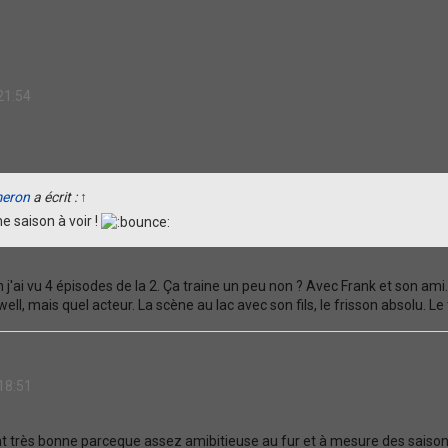
21:54
meron
a écrit :
↑
ne saison à voir !
 j'ai vu 4 épisodes de la 2. Ça traine un peu non ? Avec Frank et son ami
ll, mais quel acteur. La scène au lac avec son fils, le frisson absolu. Le
18:51
nt très bonne parceque assez amibitieuse au fur et à mesure des saiso