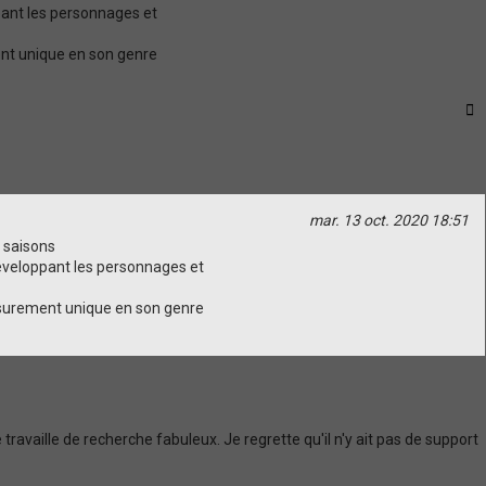
pant les personnages et
ent unique en son genre
C
mar. 13 oct. 2020 18:51
 saisons
développant les personnages et
a surement unique en son genre
travaille de recherche fabuleux. Je regrette qu'il n'y ait pas de support