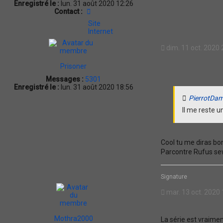
Enregistré le :
lun. 31 août 2020 12:26
Contacter
Contact :
PierrotDameron
Site
Internet
dim. 11 oct. 2020 
Prisoner
Messages :
5301
Enregistré le :
lun. 31 août 2020 18:56
PierrotDa
Il me reste u
Cool tu me diras bon
Parcontre Rufus sewe
Signature
mar. 13 oct. 2020 
Mothra2000
La série est vraime