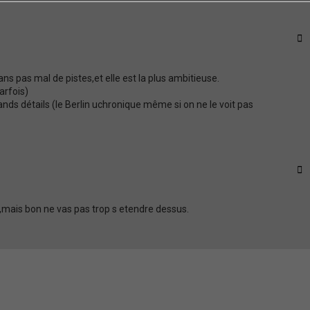
C
ans pas mal de pistes,et elle est la plus ambitieuse.
arfois)
rands détails (le Berlin uchronique même si on ne le voit pas
C
e,mais bon ne vas pas trop s etendre dessus.