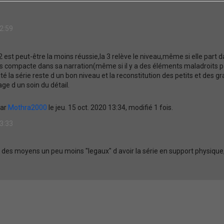
12:59
 2 est peut-être la moins réussie,la 3 relève le niveau,même si elle part d
us compacte dans sa narration(même si il y a des éléments maladroits p
té la série reste d un bon niveau et la reconstitution des petits et des g
 d un soin du détail.
par
Mothra2000
le jeu. 15 oct. 2020 13:34, modifié 1 fois.
13:33
re des moyens un peu moins "legaux" d avoir la série en support physiqu