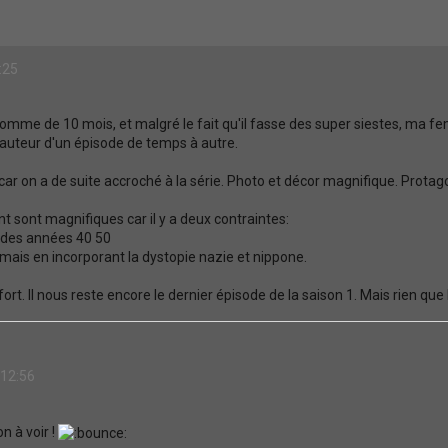
:25
omme de 10 mois, et malgré le fait qu'il fasse des super siestes, ma
 hauteur d'un épisode de temps à autre.
 car on a de suite accroché à la série. Photo et décor magnifique. Protago
t sont magnifiques car il y a deux contraintes:
 des années 40 50
mais en incorporant la dystopie nazie et nippone.
fort. Il nous reste encore le dernier épisode de la saison 1. Mais rien q
 12:56
n à voir !