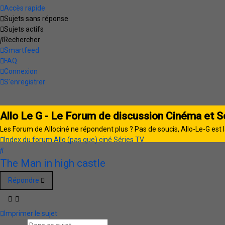
Accès rapide
Sujets sans réponse
Sujets actifs
Rechercher
Smartfeed
FAQ
Connexion
S’enregistrer
Allo Le G - Le Forum de discussion Cinéma et S
Les Forum de Allociné ne répondent plus ? Pas de soucis, Allo-Le-G est l
Index du forum
Allo (pas que) ciné
Séries TV
Rechercher
The Man in high castle
Répondre
Imprimer le sujet