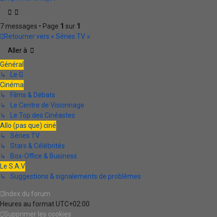
7 messages • Page
1
sur
1
Retourner vers « Séries TV »
Aller à
Général
↳ Le G
Cinéma
↳ Films & Débats
↳ Le Centre de Visionnage
↳ Le Top des Cinéastes
Allo (pas que) ciné
↳ Séries TV
↳ Stars & Célébrités
↳ Box-Office & Business
Le S.A.V
↳ Suggestions & signalements de problèmes
Index du forum
Heures au format
UTC+02:00
Supprimer les cookies