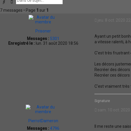
Rechercher
Recherche avancée
7 messages • Page
1
sur
1
jeu. 8 oct. 2020 22
Prisoner
Ayant un petit bonh
Messages :
5301
a vitesse ralenti, à
Enregistré le :
lun. 31 août 2020 18:56
C'est très frustrant
Les décors justemen
Recréer des décors
Recréer ces décors 
C'est vraiment très 
Signature
sam. 10 oct. 2020
PierrotDameron
Il me reste une saiso
Messages :
4796