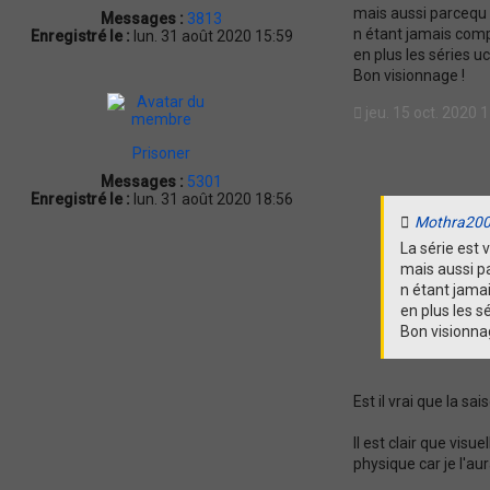
mais aussi parcequ 
Messages :
3813
n étant jamais comp
Enregistré le :
lun. 31 août 2020 15:59
en plus les séries 
Bon visionnage !
jeu. 15 oct. 2020 
Prisoner
Messages :
5301
Enregistré le :
lun. 31 août 2020 18:56
Mothra20
La série est
mais aussi p
n étant jama
en plus les s
Bon visionna
Est il vrai que la sa
Il est clair que vis
physique car je l'a