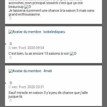
accrocher, mon principal ressenti c'est que ça crie
beaucoup
Je laisserai surement une chance à la saison 3 mais sans
grand enthousiasme.
H
a
u
t
lockeledisparu
C
i
ven. 9 oct. 2020 09:54
t
C'est bien, tu as encore 13 saisons à voir
a
H
t
a
i
u
o
t
n
4meli
C
i
ven. 9 oct. 2020 23:31
t
Sauf miracle en saison 3 y'a peu de chance que j'aille
a
jusque là.
t
H
i
a
o