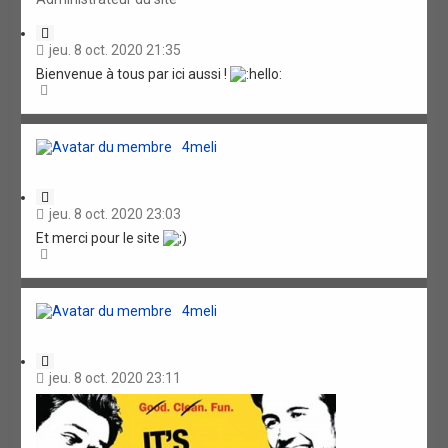
C
i
jeu. 8 oct. 2020 21:35
t
Bienvenue à tous par ici aussi !
a
H
t
a
i
u
o
t
n
4meli
C
i
jeu. 8 oct. 2020 23:03
t
Et merci pour le site
a
H
t
a
i
u
o
t
n
4meli
C
i
jeu. 8 oct. 2020 23:11
t
a
t
i