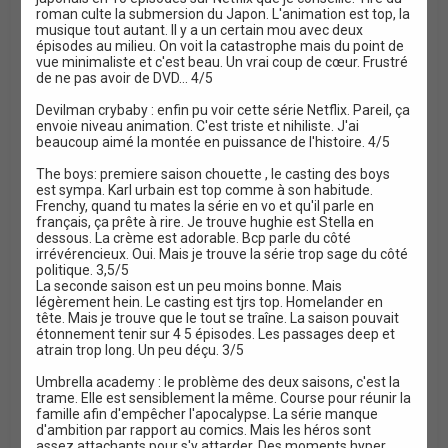
roman culte la submersion du Japon. L'animation est top, la
musique tout autant. Il y a un certain mou avec deux
épisodes au milieu. On voit la catastrophe mais du point de
vue minimaliste et c'est beau. Un vrai coup de cœur. Frustré
de ne pas avoir de DVD... 4/5
Devilman crybaby : enfin pu voir cette série Netflix. Pareil, ça
envoie niveau animation. C'est triste et nihiliste. J'ai
beaucoup aimé la montée en puissance de l'histoire. 4/5
The boys: premiere saison chouette , le casting des boys
est sympa. Karl urbain est top comme à son habitude.
Frenchy, quand tu mates la série en vo et qu'il parle en
français, ça prête à rire. Je trouve hughie est Stella en
dessous. La crème est adorable. Bcp parle du côté
irrévérencieux. Oui. Mais je trouve la série trop sage du côté
politique. 3,5/5
La seconde saison est un peu moins bonne. Mais
légèrement hein. Le casting est tjrs top. Homelander en
tête. Mais je trouve que le tout se traîne. La saison pouvait
étonnement tenir sur 4 5 épisodes. Les passages deep et
atrain trop long. Un peu déçu. 3/5
Umbrella academy : le problème des deux saisons, c'est la
trame. Elle est sensiblement la même. Course pour réunir la
famille afin d'empêcher l'apocalypse. La série manque
d'ambition par rapport au comics. Mais les héros sont
assez attachants pour s'y attarder. Des moments hyper