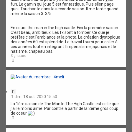
fun. Le gamin qui joue 5 est fantastique. Puis ellen page
quoi. Touchante dans la seconde saison. Il me tarde quand
même la saison 3. 3/5
En cours the man in the high castle. Fini la première saison.
C'est beau, ambitieux. Les fx sont à tomber. Ce que je
préfère c'est l'ambiance et la photo. La création dystopique
des années 60 est splendide. Le travail fourni pour coller à
ces années tout en intégrant l'impérialisme japonais et le
nazisme, chapeau bas.
Signature
H
a
u
t
4meli
C
i
dim. 18 oct. 2020 15:50
t
La 1ère saison de The Man In The High Castle est celle que
a
j'ai le moins aimé. Par contre à partir de la 2ème gros coup
t
de coeur
i
H
o
a
n
u
t