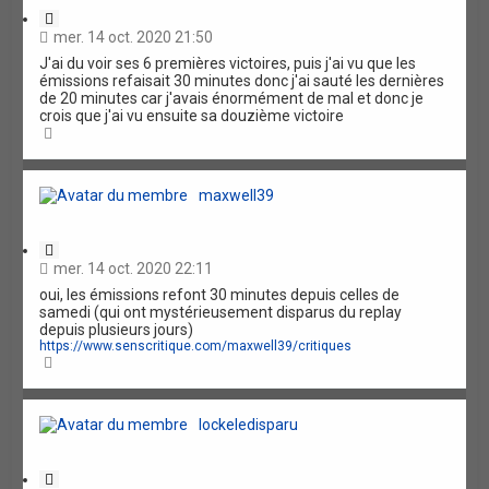
C
i
mer. 14 oct. 2020 21:50
t
J'ai du voir ses 6 premières victoires, puis j'ai vu que les
a
émissions refaisait 30 minutes donc j'ai sauté les dernières
t
de 20 minutes car j'avais énormément de mal et donc je
i
crois que j'ai vu ensuite sa douzième victoire
o
H
n
a
u
t
maxwell39
C
i
mer. 14 oct. 2020 22:11
t
oui, les émissions refont 30 minutes depuis celles de
a
samedi (qui ont mystérieusement disparus du replay
t
depuis plusieurs jours)
i
https://www.senscritique.com/maxwell39/critiques
o
H
n
a
u
t
lockeledisparu
C