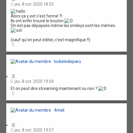
i
jeu. 8 oct. 2020 18:55
t
a
Alors ça y est c'est fermé ?!
t
Ils ont enfin trouvé le bouton
i
On est pas dépaysés même les smileys sont les mêmes
o
n
(sauf qu'on peut éditer, c'est magnifique !!)
H
a
u
t
lockeledisparu
C
i
jeu. 8 oct. 2020 19:04
t
Et on peut dire streaming maintenant ou non ?
a
H
t
a
i
u
o
t
n
4meli
C
i
jeu. 8 oct. 2020 19:07