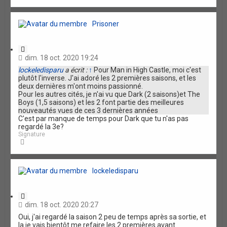
a
u
t
Prisoner
C
i
dim. 18 oct. 2020 19:24
t
lockeledisparu
a écrit :
↑
Pour Man in High Castle, moi c'est
a
plutôt l'inverse. J'ai adoré les 2 premières saisons, et les
t
deux dernières m'ont moins passionné.
i
Pour les autres cités, je n'ai vu que Dark (2 saisons)et The
o
Boys (1,5 saisons) et les 2 font partie des meilleures
n
nouveautés vues de ces 3 dernières années
C'est par manque de temps pour Dark que tu n'as pas
regardé la 3e?
Signature
H
a
u
t
lockeledisparu
C
i
dim. 18 oct. 2020 20:27
t
Oui, j'ai regardé la saison 2 peu de temps après sa sortie, et
a
la je vais bientôt me refaire les 2 premières avant