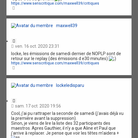
t
https://www.senscritique.com/maxwell39/critiques
i
H
o
a
n
u
t
maxwell39
C
i
ven. 16 oct. 2020 23:31
t
locke, les émissions de samedi dernier de NOPLP sont de
a
retour sur le replay (des émissions d e30 minutes)
t
https://www.senscritique.com/maxwell39/critiques
i
H
o
a
n
u
t
lockeledisparu
C
i
sam. 17 oct. 2020 19:56
t
Cool, j'ai pu rattraper la seconde de samedi (j'avais déjà vu
a
la première avant la suppression).
t
Sinon, je viens de lire la liste des 32 participants des
i
maestros. Apres Gauthier, il n'y a que Aline et Paul que
o
j'arrive à replacer. Je pense que voir les têtes m'aidera +
n