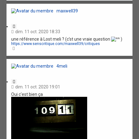
o
u
n
t
maxwell39
C
i
dim. 11 oct. 2020 18:33
t
une référence à Lost meli ? (c'st une vraie question
)
a
https://www.senscritique.com/maxwell39/critiques
t
H
i
a
o
u
n
t
4meli
C
i
dim. 11 oct. 2020 19:01
t
Oui c'est bien ça
a
t
i
o
n