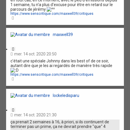
en tout cas, en ce moment, avec le peu d'émissions depuis
o
1 semaine, tu n'a plus d'excuse pour être en retard sur le
n
parcours de jérémy
https://www.senscritique.com/maxwell39/critiques
H
a
u
t
maxwell39
C
i
mer. 14 oct. 2020 20:50
t
c'était une spéciale Johnny dans les best of de ce soir,
a
autant dire que je les ai regardés de manière très rapide
t
i
https://www.senscritique.com/maxwell39/critiques
o
H
n
a
u
t
lockeledisparu
C
i
mer. 14 oct. 2020 21:30
t
ça prenait 2 semaines à 16, à priori, si ils continuent de
a
terminer pas un prime, ça ne devrait prendre "que" 4
t