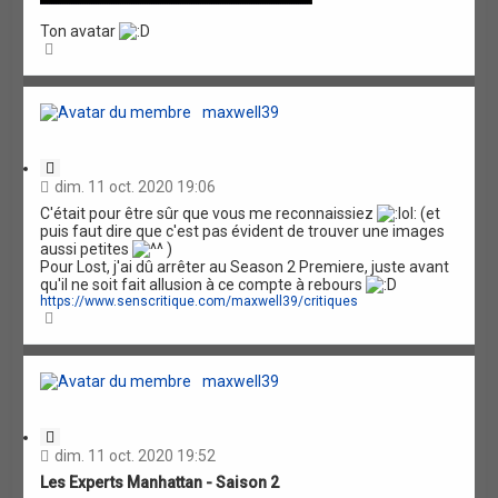
Ton avatar
H
a
u
t
maxwell39
C
i
dim. 11 oct. 2020 19:06
t
C'était pour être sûr que vous me reconnaissiez
(et
a
puis faut dire que c'est pas évident de trouver une images
t
aussi petites
)
i
Pour Lost, j'ai dû arrêter au Season 2 Premiere, juste avant
o
qu'il ne soit fait allusion à ce compte à rebours
n
https://www.senscritique.com/maxwell39/critiques
H
a
u
t
maxwell39
C
i
dim. 11 oct. 2020 19:52
t
Les Experts Manhattan - Saison 2
a