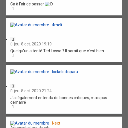
t
Ca à l'air de passer
a
H
t
a
i
u
o
t
n
4meli
C
i
jeu. 8 oct. 2020 19:19
t
Quelqu'un a tenté Ted Lasso ? Il parait que c'est bien.
a
H
t
a
i
u
o
t
n
lockeledisparu
C
i
jeu. 8 oct. 2020 21:24
t
J'ai également entendu de bonnes critiques, mais pas
a
démarré
t
H
i
a
o
u
n
t
Next
Administrateur du site