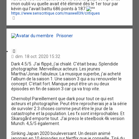
o
mon oubli vu quelle avait été éliminé dès le 1er tour par
n
kévin qui l'avait battu 686 points à 187
https://www.senscritique.com/maxwell39/critiques
H
a
u
t
Prisoner
C
i
dim. 18 oct. 2020 15:32
t
Dark 4.5/5. J'ai flippé, j'ai chialé. C'était beau. Splendide
a
photographie. Merveilleux acteurs. Les jeunes
t
Martha/Jonas fabuleux. La musique superbe, j'ai acheté
i
l'album de la saison 1. Une saison 3 qui a su renouveler le
o
concept. C'était fort. Manque peut être un ou deux
n
épisodes en fin de saison 3 car ça va trop vite.
Chernobyl Pareillement que dark pour tout ce qui est
acteurs et photographie. Peut être reprocherais je a la série
de survoler 2 3 choses comme peut être le jour de la
catastrophe et la population. Les fx sont irréprochables. Et
Skarsgård emporte tout. J'ai preco le steelbook 4k version
Munch. 4,5/5 également.
Sinking Japan 2020 bouleversant. Un dessin animé
japonais en 10 épisodes sur Netflix que je conseille. Tiré du