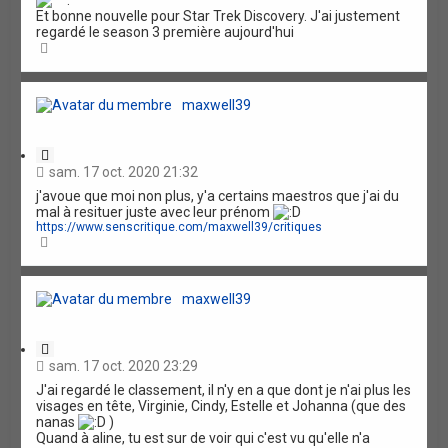
.
Et bonne nouvelle pour Star Trek Discovery. J'ai justement
regardé le season 3 première aujourd'hui
H
a
u
t
maxwell39
C
i
sam. 17 oct. 2020 21:32
t
j'avoue que moi non plus, y'a certains maestros que j'ai du
a
mal à resituer juste avec leur prénom
t
https://www.senscritique.com/maxwell39/critiques
i
H
o
a
n
u
t
maxwell39
C
i
sam. 17 oct. 2020 23:29
t
J'ai regardé le classement, il n'y en a que dont je n'ai plus les
a
visages en tête, Virginie, Cindy, Estelle et Johanna (que des
t
nanas
)
i
Quand à aline, tu est sur de voir qui c'est vu qu'elle n'a
o