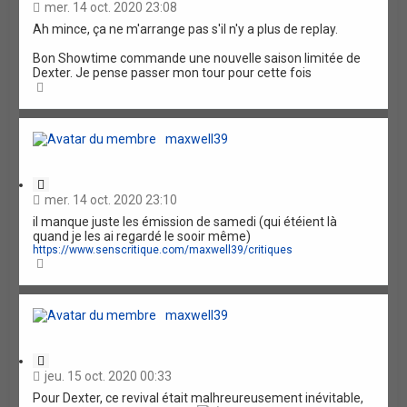
i
mer. 14 oct. 2020 23:08
t
Ah mince, ça ne m'arrange pas s'il n'y a plus de replay.
a
t
Bon Showtime commande une nouvelle saison limitée de
i
Dexter. Je pense passer mon tour pour cette fois
o
H
n
a
u
t
maxwell39
C
i
mer. 14 oct. 2020 23:10
t
il manque juste les émission de samedi (qui étéient là
a
quand je les ai regardé le sooir même)
t
https://www.senscritique.com/maxwell39/critiques
i
H
o
a
n
u
t
maxwell39
C
i
jeu. 15 oct. 2020 00:33
t
Pour Dexter, ce revival était malhreureusement inévitable,
a