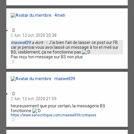
i
a
o
u
n
t
4meli
C
i
lun. 12 oct. 2020 20:38
t
maxwell39
a écrit :
↑
J'ai bien fait de laisser ce post sur FB
a
car je pensai vous avoi laissé un message à toi et meli sur
t
BS, visiblement, ça ne fonctionne pas
i
Pas reçu ton message sur BS non plus
o
H
n
a
u
t
maxwell39
C
i
lun. 12 oct. 2020 21:59
t
heureusement que pour certain, la messagerie BS
a
fonctionne
t
https://www.senscritique.com/maxwell39/critiques
i
H
o
a
n
u
t