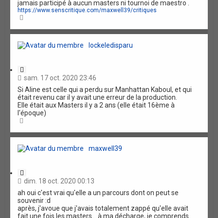
jamais participé à aucun masters ni tournoi de maestro .
n
https://www.senscritique.com/maxwell39/critiques
H
a
u
t
lockeledisparu
C
i
sam. 17 oct. 2020 23:46
t
Si Aline est celle qui a perdu sur Manhattan Kaboul, et qui
a
était revenu car il y avait une erreur de la production.
t
Elle était aux Masters il y a 2 ans (elle était 16ème à
i
l'époque)
o
H
n
a
u
t
maxwell39
C
i
dim. 18 oct. 2020 00:13
t
ah oui c'est vrai qu'elle a un parcours dont on peut se
a
souvenir :d
t
après, j'avoue que j'avais totalement zappé qu'elle avait
i
fait une fois les masters... à ma décharge, je comprends