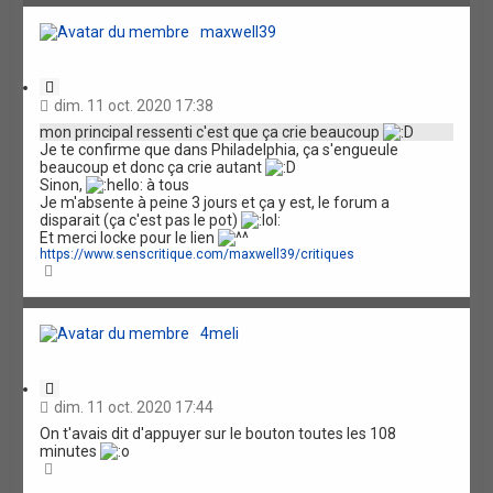
u
n
t
maxwell39
C
i
dim. 11 oct. 2020 17:38
t
mon principal ressenti c'est que ça crie beaucoup
a
Je te confirme que dans Philadelphia, ça s'engueule
t
beaucoup et donc ça crie autant
i
Sinon,
à tous
o
Je m'absente à peine 3 jours et ça y est, le forum a
n
disparait (ça c'est pas le pot)
Et merci locke pour le lien
https://www.senscritique.com/maxwell39/critiques
H
a
u
t
4meli
C
i
dim. 11 oct. 2020 17:44
t
On t'avais dit d'appuyer sur le bouton toutes les 108
a
minutes
t
H
i
a