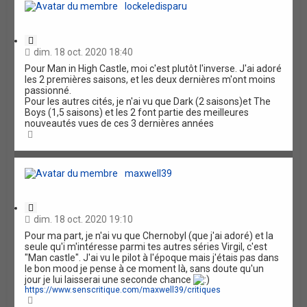
lockeledisparu
C
i
dim. 18 oct. 2020 18:40
t
Pour Man in High Castle, moi c'est plutôt l'inverse. J'ai adoré
a
les 2 premières saisons, et les deux dernières m'ont moins
t
passionné.
i
Pour les autres cités, je n'ai vu que Dark (2 saisons)et The
o
Boys (1,5 saisons) et les 2 font partie des meilleures
n
nouveautés vues de ces 3 dernières années
H
a
u
t
maxwell39
C
i
dim. 18 oct. 2020 19:10
t
Pour ma part, je n'ai vu que Chernobyl (que j'ai adoré) et la
a
seule qu'i m'intéresse parmi tes autres séries Virgil, c'est
t
"Man castle". J'ai vu le pilot à l'époque mais j'étais pas dans
i
le bon mood je pense à ce moment là, sans doute qu'un
o
jour je lui laisserai une seconde chance
n
https://www.senscritique.com/maxwell39/critiques
H