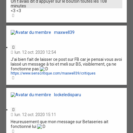
On t'avais dit d'appuyer sur le bouton toutes les 108
o
minutes
n
<3 <3
H
a
u
t
maxwell39
C
i
lun. 12 oct. 2020 12:54
t
J'ai bien fait de laisser ce post sur FB car je pensai vous avoi
a
laissé un message à toi et meli sur BS, visiblement, ça ne
t
fonctionne pas
i
https://www.senscritique.com/maxwell39/critiques
o
H
n
a
u
t
lockeledisparu
C
i
lun. 12 oct. 2020 15:11
t
Heureusement que mon message sur Betaseries ait
a
fonctionné lui
t
H