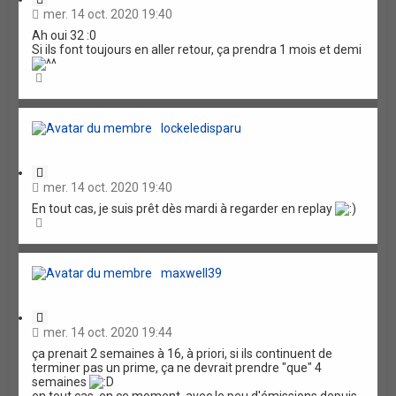
i
mer. 14 oct. 2020 19:40
t
Ah oui 32 :0
a
Si ils font toujours en aller retour, ça prendra 1 mois et demi
t
i
H
o
a
n
u
t
lockeledisparu
C
i
mer. 14 oct. 2020 19:40
t
En tout cas, je suis prêt dès mardi à regarder en replay
a
H
t
a
i
u
o
t
n
maxwell39
C
i
mer. 14 oct. 2020 19:44
t
ça prenait 2 semaines à 16, à priori, si ils continuent de
a
terminer pas un prime, ça ne devrait prendre "que" 4
t
semaines
i