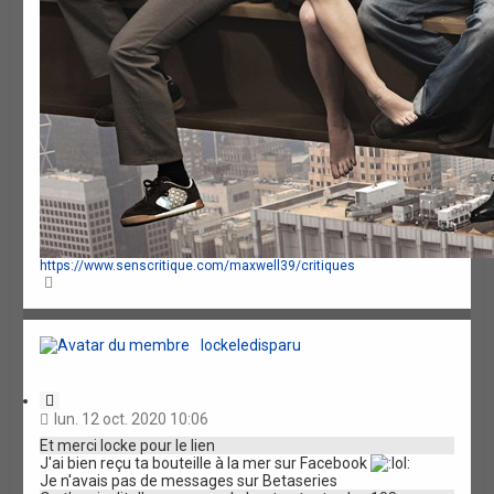
https://www.senscritique.com/maxwell39/critiques
H
a
u
t
lockeledisparu
C
i
lun. 12 oct. 2020 10:06
t
Et merci locke pour le lien
a
J'ai bien reçu ta bouteille à la mer sur Facebook
t
Je n'avais pas de messages sur Betaseries
i