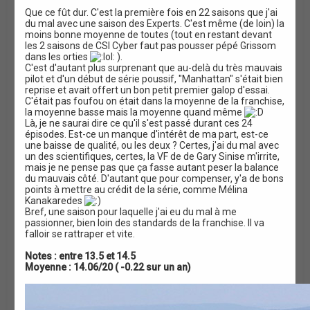
t
Que ce fût dur. C'est la première fois en 22 saisons que j'ai
i
du mal avec une saison des Experts. C'est même (de loin) la
o
moins bonne moyenne de toutes (tout en restant devant
n
les 2 saisons de CSI Cyber faut pas pousser pépé Grissom
dans les orties
).
C'est d'autant plus surprenant que au-delà du très mauvais
pilot et d'un début de série poussif, "Manhattan" s'était bien
reprise et avait offert un bon petit premier galop d'essai.
C'était pas foufou on était dans la moyenne de la franchise,
la moyenne basse mais la moyenne quand même
Là, je ne saurai dire ce qu'il s'est passé durant ces 24
épisodes. Est-ce un manque d'intérêt de ma part, est-ce
une baisse de qualité, ou les deux ? Certes, j'ai du mal avec
un des scientifiques, certes, la VF de de Gary Sinise m'irrite,
mais je ne pense pas que ça fasse autant peser la balance
du mauvais côté. D'autant que pour compenser, y'a de bons
points à mettre au crédit de la série, comme Mélina
Kanakaredes
Bref, une saison pour laquelle j'ai eu du mal à me
passionner, bien loin des standards de la franchise. Il va
falloir se rattraper et vite.
Notes : entre 13.5 et 14.5
Moyenne : 14.06/20 ( -0.22 sur un an)