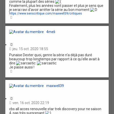
comme la plupart des séries
t
Finalement, plus les années vont passer et plus je sens que
i
je serai ravi d'avoir arrêter la série au bon moment
o
https://www.senscritique.com/maxwell39/critiques
n
H
a
u
t
4meli
C
i
jeu. 15 oct. 2020 18:55
t
Punaise Dexter quoi, genre la série n'a déjà pas duré
a
beaucoup trop longtemps par rapport à ce qu'elle avait à
t
dire
i
Je passe aussi !
o
H
n
a
u
t
maxwell39
C
i
ven. 16 oct. 2020 22:19
t
cbs all acces renouvelle star trek discovery pour ne saison
a
4, pas très surprenant