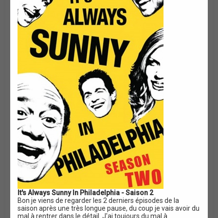
o
n
It's Always Sunny In Philadelphia - Saison 2
Bon je viens de regarder les 2 derniers épisodes de la
saison après une très longue pause, du coup je vais avoir du
mal à rentrer dans le détail. J'ai toujours du mal à