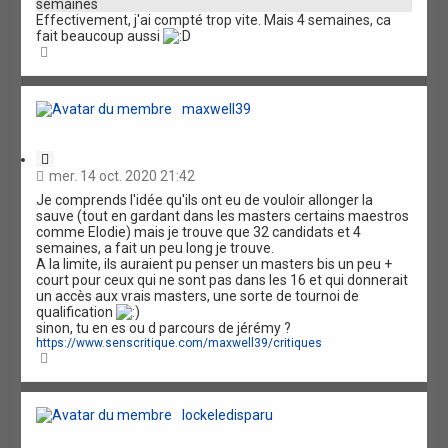
semaines
i
Effectivement, j'ai compté trop vite. Mais 4 semaines, ca
o
fait beaucoup aussi
n
H
a
u
t
maxwell39
C
i
mer. 14 oct. 2020 21:42
t
Je comprends l'idée qu'ils ont eu de vouloir allonger la
a
sauve (tout en gardant dans les masters certains maestros
t
comme Elodie) mais je trouve que 32 candidats et 4
i
semaines, a fait un peu long je trouve.
o
A la limite, ils auraient pu penser un masters bis un peu +
n
court pour ceux qui ne sont pas dans les 16 et qui donnerait
un accès aux vrais masters, une sorte de tournoi de
qualification
sinon, tu en es ou d parcours de jérémy ?
https://www.senscritique.com/maxwell39/critiques
H
a
u
t
lockeledisparu