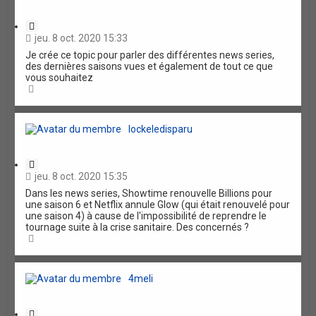
r
a
r
u
t
v
r
e
C
a
1
i
n
jeu. 8 oct. 2020 15:33
2
t
c
Je crée ce topic pour parler des différentes news series,
4
a
é
des dernières saisons vues et également de tout ce que
t
e
vous souhaitez
i
H
o
a
n
u
t
lockeledisparu
C
i
jeu. 8 oct. 2020 15:35
t
Dans les news series, Showtime renouvelle Billions pour
a
une saison 6 et Netflix annule Glow (qui était renouvelé pour
t
une saison 4) à cause de l'impossibilité de reprendre le
i
tournage suite à la crise sanitaire. Des concernés ?
o
H
n
a
u
t
4meli
C