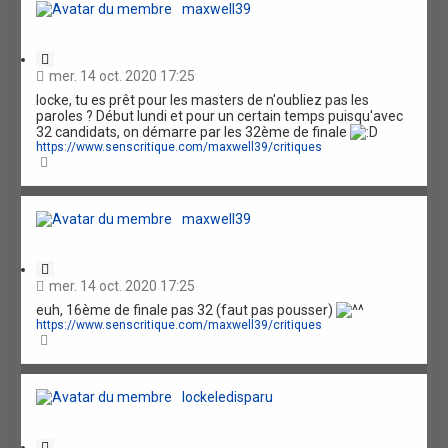
maxwell39
C
i
mer. 14 oct. 2020 17:25
t
locke, tu es prêt pour les masters de n'oubliez pas les
a
paroles ? Début lundi et pour un certain temps puisqu'avec
t
32 candidats, on démarre par les 32ème de finale
i
https://www.senscritique.com/maxwell39/critiques
o
H
n
a
u
t
maxwell39
C
i
mer. 14 oct. 2020 17:25
t
euh, 16ème de finale pas 32 (faut pas pousser)
a
https://www.senscritique.com/maxwell39/critiques
t
H
i
a
o
u
n
t
lockeledisparu
C