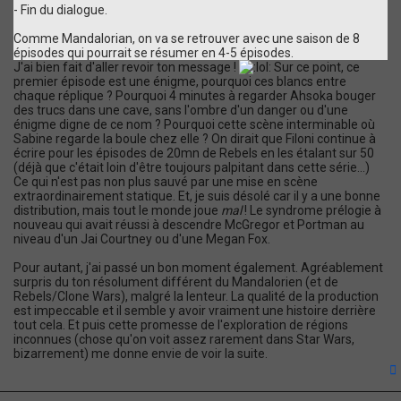
- Fin du dialogue.
Comme Mandalorian, on va se retrouver avec une saison de 8
épisodes qui pourrait se résumer en 4-5 épisodes.
J'ai bien fait d'aller revoir ton message !
Sur ce point, ce
premier épisode est une énigme, pourquoi ces blancs entre
chaque réplique ? Pourquoi 4 minutes à regarder Ahsoka bouger
des trucs dans une cave, sans l'ombre d'un danger ou d'une
énigme digne de ce nom ? Pourquoi cette scène interminable où
Sabine regarde la boule chez elle ? On dirait que Filoni continue à
écrire pour les épisodes de 20mn de Rebels en les étalant sur 50
(déjà que c'était loin d'être toujours palpitant dans cette série...)
Ce qui n'est pas non plus sauvé par une mise en scène
extraordinairement statique. Et, je suis désolé car il y a une bonne
distribution, mais tout le monde joue
mal
! Le syndrome prélogie à
nouveau qui avait réussi à descendre McGregor et Portman au
niveau d'un Jai Courtney ou d'une Megan Fox.
Pour autant, j'ai passé un bon moment également. Agréablement
surpris du ton résolument différent du Mandalorien (et de
Rebels/Clone Wars), malgré la lenteur. La qualité de la production
est impeccable et il semble y avoir vraiment une histoire derrière
tout cela. Et puis cette promesse de l'exploration de régions
inconnues (chose qu'on voit assez rarement dans Star Wars,
bizarrement) me donne envie de voir la suite.