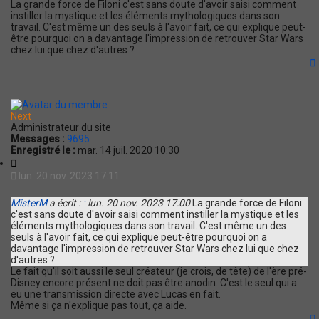
La grande force de Filoni c'est sans doute d'avoir saisi comment
instiller la mystique et les éléments mythologiques dans son
travail. C'est même un des seuls à l'avoir fait, ce qui explique peut-
être pourquoi on a davantage l'impression de retrouver Star Wars
chez lui que chez d'autres ?
t
Next
Administrateur du site
Messages :
9695
Enregistré le :
mar. 14 juil. 2020 10:30
C
i
lun. 20 nov. 2023 17:11
t
a
MisterM
a écrit :
↑
lun. 20 nov. 2023 17:00
La grande force de Filoni
t
c'est sans doute d'avoir saisi comment instiller la mystique et les
i
éléments mythologiques dans son travail. C'est même un des
o
seuls à l'avoir fait, ce qui explique peut-être pourquoi on a
n
davantage l'impression de retrouver Star Wars chez lui que chez
d'autres ?
Le fait qu'il soit aussi le seul créateur (je crois, de tête) de l'ère pré-
Disney encore présent ne doit pas être anodin. C'est le seul qui a
eu une transmission directe avec Lucas en fait.
Même si ça n'explique pas tout, ça aide.