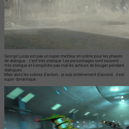
George Lucas est pas un super metteur en scène pour les phases
de dialogue... c'est trés statique. Les personnages sont souvent
trés statique et il empêche pas mal les acteurs de bouger pendant
dialogues.
Mais alors les scènes d'action... je suis entièrement d'accord... il est
super dynamique.