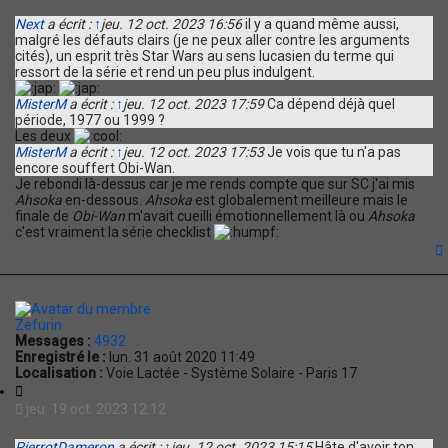
a
a
Next
a écrit :
↑
jeu. 12 oct. 2023 16:56
il y a quand même aussi,
c
t
malgré les défauts clairs (je ne peux aller contre les arguments
t
i
cités), un esprit très Star Wars au sens lucasien du terme qui
e
o
ressort de la série et rend un peu plus indulgent.
r
n
P
MisterM
a écrit :
↑
jeu. 12 oct. 2023 17:59
Ca dépend déjà quel
i
période, 1977 ou 1999 ?
e
Les deux
r
MisterM
a écrit :
↑
jeu. 12 oct. 2023 17:53
Je vois que tu n'a pas
r
encore souffert Obi-Wan.
o
Je rebondi là-dessus car je me rends compte que sur SC j'ai mis
t
Ahsoka
en-dessous.
Ahsoka
est globalement meilleure mais le
D
finale de
Obi-Wan
m'avait cueilli émotionnellement là ou
Ahsoka
a
c'est vraiment la série checklist
m
e
r
o
t
n
Zefurin
Messages :
4932
Enregistré le :
lun. 31 août 2020 11:49
Localisation :
Voie Lactée - Système Solaire - Paris 17
C
i
jeu. 19 oct. 2023 12:12
t
a
PierrotDameron
a écrit :
↑
jeu. 12 oct. 2023 15:15
Hâte d'avoir ton