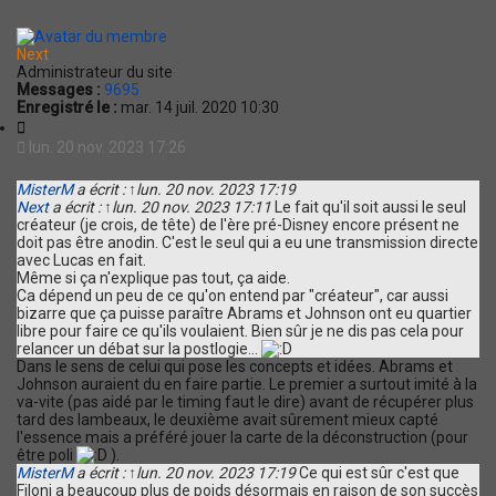
t
Next
Administrateur du site
Messages :
9695
Enregistré le :
mar. 14 juil. 2020 10:30
C
i
lun. 20 nov. 2023 17:26
t
a
MisterM
a écrit :
↑
lun. 20 nov. 2023 17:19
t
Next
a écrit :
↑
lun. 20 nov. 2023 17:11
Le fait qu'il soit aussi le seul
i
créateur (je crois, de tête) de l'ère pré-Disney encore présent ne
o
doit pas être anodin. C'est le seul qui a eu une transmission directe
n
avec Lucas en fait.
Même si ça n'explique pas tout, ça aide.
Ca dépend un peu de ce qu'on entend par "créateur", car aussi
bizarre que ça puisse paraître Abrams et Johnson ont eu quartier
libre pour faire ce qu'ils voulaient. Bien sûr je ne dis pas cela pour
relancer un débat sur la postlogie...
Dans le sens de celui qui pose les concepts et idées. Abrams et
Johnson auraient du en faire partie. Le premier a surtout imité à la
va-vite (pas aidé par le timing faut le dire) avant de récupérer plus
tard des lambeaux, le deuxième avait sûrement mieux capté
l'essence mais a préféré jouer la carte de la déconstruction (pour
être poli
).
MisterM
a écrit :
↑
lun. 20 nov. 2023 17:19
Ce qui est sûr c'est que
Filoni a beaucoup plus de poids désormais en raison de son succès