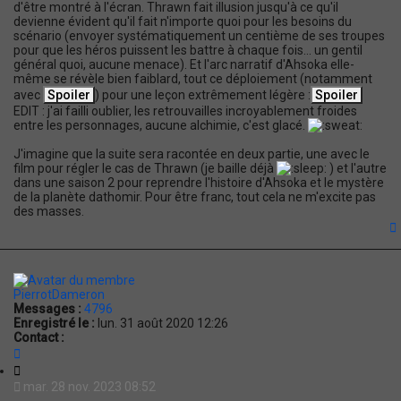
d'être montré à l'écran. Thrawn fait illusion jusqu'à ce qu'il
devienne évident qu'il fait n'importe quoi pour les besoins du
scénario (envoyer systématiquement un centième de ses troupes
pour que les héros puissent les battre à chaque fois... un gentil
général quoi, aucune menace). Et l'arc narratif d'Ahsoka elle-
même se révèle bien faiblard, tout ce déploiement (notamment
avec
) pour une leçon extrêmement légère :
EDIT : j'ai failli oublier, les retrouvailles incroyablement froides
entre les personnages, aucune alchimie, c'est glacé.
J'imagine que la suite sera racontée en deux partie, une avec le
film pour régler le cas de Thrawn (je baille déjà
) et l'autre
dans une saison 2 pour reprendre l'histoire d'Ahsoka et le mystère
de la planète dathomir. Pour être franc, tout cela ne m'excite pas
des masses.
t
PierrotDameron
Messages :
4796
Enregistré le :
lun. 31 août 2020 12:26
Contact :
C
o
C
n
i
mar. 28 nov. 2023 08:52
t
t