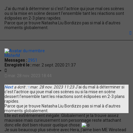
t
a
J'ai du mal à déterminer si c'est l'actrice qui joue mal ces scènes
t
ou si la mise en scène dessert l'ensemble tant les réactions sont
i
éclipsées en 2-3 plans rapides.
o
Parce que je trouve Natasha Liu Bordizzo pas si mal à d'autres
n
moments globalement.
t
MisterM
Messages :
2951
Enregistré le :
mer. 2 sept. 2020 21:37
C
i
mar. 28 nov. 2023 18:44
t
a
Next
a écrit :
↑
mar. 28 nov. 2023 11:23
J'ai du mal à déterminer si
t
c'est l'actrice qui joue mal ces scènes ou si la mise en scène
i
dessert l'ensemble tant les réactions sont éclipsées en 2-3 plans
o
rapides.
n
Parce que je trouve Natasha Liu Bordizzo pas si mal à d'autres
moments globalement.
Elle est extrêmement inégale. Globalement je la trouve assez
mauvaise mais curieusement son personnage reste attachant
donc elle doit bien réussir quelque chose.
Je suis beaucoup plus sévère avec Hera, j'aime bien ME Winstead