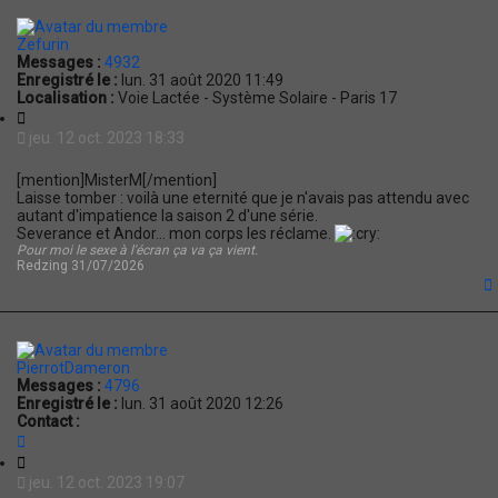
t
Zefurin
Messages :
4932
Enregistré le :
lun. 31 août 2020 11:49
Localisation :
Voie Lactée - Système Solaire - Paris 17
C
i
jeu. 12 oct. 2023 18:33
t
a
[mention]MisterM[/mention]
t
Laisse tomber : voilà une eternité que je n'avais pas attendu avec
i
autant d'impatience la saison 2 d'une série.
o
Severance et Andor... mon corps les réclame.
n
Pour moi le sexe à l'écran ça va ça vient.
Redzing 31/07/2026
t
PierrotDameron
Messages :
4796
Enregistré le :
lun. 31 août 2020 12:26
Contact :
C
o
C
n
i
jeu. 12 oct. 2023 19:07
t
t