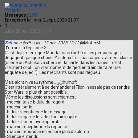
t
MisterM
Messages :
2951
Enregistré le :
mer. 2 sept. 2020 21:37
C
i
lun. 20 nov. 2023 11:14
t
a
Zefurin
a écrit :
↑
jeu. 12 oct. 2023 12:12
@MisterM
t
J'en suis à l'épisode 3.
i
C'est déjà mieux que Mandalorian (ouf !) et les personnages
o
dégagent quelque chose. Y a deux trois passages vraiment classe
n
(scène où Ashoka va chercher la carte dans les ruines... c'est
vraiment cool... un vrai moment de "jedi en train de faire une
enquête de jedi"). Les méchants sont pas dégueu.
Mais alors niveau rythme...
C'est littéralement à se demander si Filoni n'essaie pas de rendre
Star Wars le plus chiant possible.
Même les discussions sont chiantes :
- machin toise bidule du regard
- machin parle
- bidule receptionne le message
- bidule regarde le vide d'un air inspiré
- bidule répond avec aplomb
- machin receptionne la réponse
- machin répond avec encore plus d'aplomb
- Silence entendu.