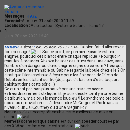
t
Zefurin
Messages :
4932
Enregistré le :
lun. 31 août 2020 11:49
Localisation :
Voie Lactée - Système Solaire - Paris 17
C
i
lun. 20 nov. 2023 16:40
t
a
MisterM
a écrit :
↑
lun. 20 nov. 2023 11:14
J'ai bien fait d'aller revoir
t
ton message !
Sur ce point, ce premier épisode est une
i
énigme, pourquoi ces blancs entre chaque réplique ? Pourquoi 4
o
minutes à regarder Ahsoka bouger des trucs dans une cave, sans
n
l'ombre d'un danger ou d'une énigme digne de ce nom ? Pourquoi
cette scène interminable où Sabine regarde la boule chez elle ? On
dirait que Filoni continue à écrire pour les épisodes de 20mn de
Rebels en les étalant sur 50 (déjà que c'était loin d'être toujours
palpitant dans cette série...)
Ce qui n'est pas non plus sauvé par une mise en scène
extraordinairement statique. Et, je suis désolé car il y a une bonne
distribution, mais tout le monde joue
mal
! Le syndrome prélogie à
nouveau qui avait réussi à descendre McGregor et Portman au
niveau d'un Jai Courtney ou d'une Megan Fox.
Non mais c'est incompréhensible cette mollesse de mise en
scène.
Même la scène lorsque sabine est sur son speeder coursée par
des X Wing... même ça... c'est statique.