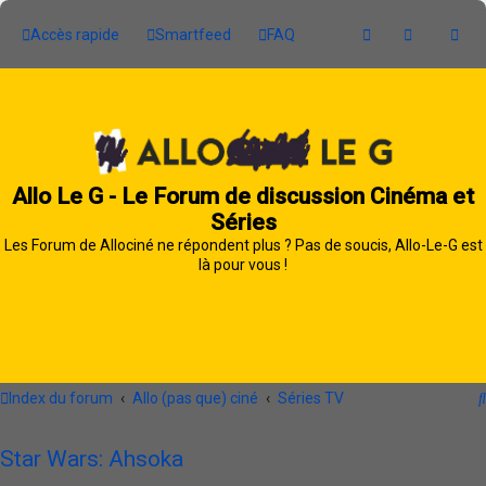
Accès rapide
Smartfeed
FAQ
Allo Le G - Le Forum de discussion Cinéma et
Séries
Les Forum de Allociné ne répondent plus ? Pas de soucis, Allo-Le-G est
là pour vous !
Index du forum
Allo (pas que) ciné
Séries TV
Star Wars: Ahsoka