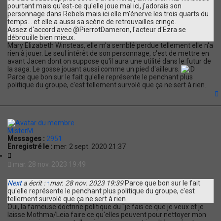
pourtant mais qu'est-ce qu'elle joue mal ici, j'adorais son
personnage dans Rebels mais ici elle m'énerve les trois quarts du
temps... et elle a aussi sa scène de retrouvailles cringe.
Assez d'accord avec @PierrotDameron, l'acteur d'Ezra se
débrouille bien mieux.
Mary Elizabeth Winsteas, elle m'a semblé perdue tellement elle n'a
rien à jouer. Le seul intérêt de son personnage, c'est de mettre en
avant Jacen dont on suppose qu'il aura une utilité dans le futur de
la saga. Le gosse jouant aussi comme un pied d'ailleurs.
Parce que bon sur le fait qu'elle représente le penchant plus
politique du groupe, c'est tellement survolé que ça ne sert à rien.
t
MisterM
Messages :
2951
Enregistré le :
mer. 2 sept. 2020 21:37
C
i
mar. 28 nov. 2023 19:49
t
a
Next
a écrit :
↑
mar. 28 nov. 2023 19:39
Parce que bon sur le fait
t
qu'elle représente le penchant plus politique du groupe, c'est
i
tellement survolé que ça ne sert à rien.
o
Oui, la fameuse doctrine politique du "je fais ce que je veux et je
n
laisse Mothma/Leia faire ce qu'elles peuvent pour nettoyer mon