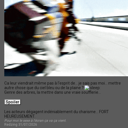
Ca leur viendrait même pas à l'esprit de... je sais pas moi... mettre
autre chose que du ciel bleu ou de la plaine ?
Genre des arbres, la mettre dans une vraie soufflerie...
Les acteurs dégagent indéniablement du charisme... FORT
HEUREUSEMENT.
Pour moi le sexe à l'écran ça va ça vient.
Redzing 31/07/2026