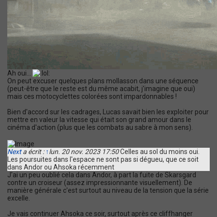
Ah oui...
On peut excuser quelques plans mollasson dans une séquence
(peut-être que le reste est du même acabit, j'imagine que oui)
mais ces motocyclettes colorées sont impardonnables !
Bien d'accord sur les cadrages, Lucas savait bien les exploiter pour
mettre en valeur la vitesse qui était son grand amour dans le
cinéma d'action (plus que les combats au sabre à mon sens).
Next
a écrit :
↑
lun. 20 nov. 2023 17:50
Celles au sol du moins oui.
Les poursuites dans l'espace ne sont pas si dégueu, que ce soit
dans Andor ou Ahsoka récemment
J'ai un peu oublié cela dans Andor, à part la fuite de Skarsgard
contre un croiseur (assez impressionnante visuellement). De
manière générale c'est surtout au niveau de la tension que la série
excelle.
Je vais continuer Ahsoka ce soir, surtout après ce cliffhanger