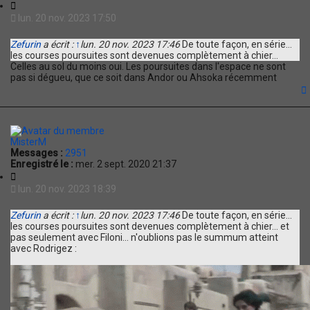
C
i
lun. 20 nov. 2023 17:50
t
a
Zefurin
a écrit :
↑
lun. 20 nov. 2023 17:46
De toute façon, en série...
t
les courses poursuites sont devenues complètement à chier...
i
Celles au sol du moins oui. Les poursuites dans l'espace ne sont
o
pas si dégueu, que ce soit dans Andor ou Ahsoka récemment
n
t
MisterM
Messages :
2951
Enregistré le :
mer. 2 sept. 2020 21:37
C
i
lun. 20 nov. 2023 18:39
t
a
Zefurin
a écrit :
↑
lun. 20 nov. 2023 17:46
De toute façon, en série...
t
les courses poursuites sont devenues complètement à chier... et
i
pas seulement avec Filoni... n'oublions pas le summum atteint
o
avec Rodrigez :
n