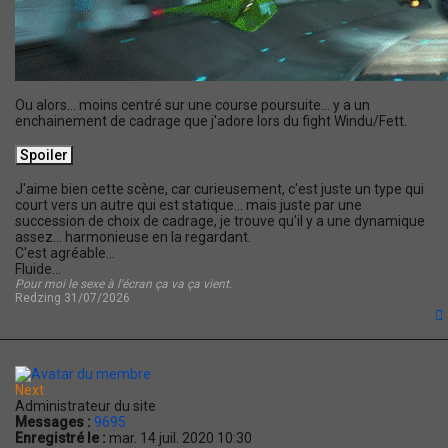
Ou alors... moins centré sur une course poursuite... y a un
enchainement de cadrage que j'adore lors du fight Windu/Fett.
J'aime bien cette scène, car curieusement, c'est juste un type qui
court vers un autre qui est statique... mais juste par une
succession de choix de cadrage, je trouve qu'il y a une dynamique
assez... harmonieuse en la regardant.
C'est agréable...
Fluide...
Pour moi le sexe à l'écran ça va ça vient.
Redzing 31/07/2026
t
Next
Administrateur du site
Messages :
9695
Enregistré le :
mar. 14 juil. 2020 10:30