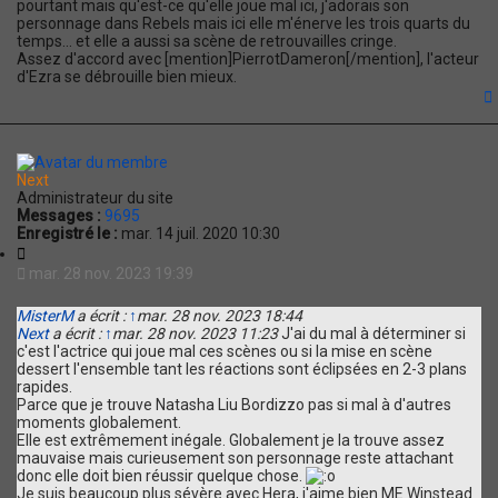
pourtant mais qu'est-ce qu'elle joue mal ici, j'adorais son
personnage dans Rebels mais ici elle m'énerve les trois quarts du
temps... et elle a aussi sa scène de retrouvailles cringe.
Assez d'accord avec [mention]PierrotDameron[/mention], l'acteur
d'Ezra se débrouille bien mieux.
t
Next
Administrateur du site
Messages :
9695
Enregistré le :
mar. 14 juil. 2020 10:30
C
i
mar. 28 nov. 2023 19:39
t
a
MisterM
a écrit :
↑
mar. 28 nov. 2023 18:44
t
Next
a écrit :
↑
mar. 28 nov. 2023 11:23
J'ai du mal à déterminer si
i
c'est l'actrice qui joue mal ces scènes ou si la mise en scène
o
dessert l'ensemble tant les réactions sont éclipsées en 2-3 plans
n
rapides.
Parce que je trouve Natasha Liu Bordizzo pas si mal à d'autres
moments globalement.
Elle est extrêmement inégale. Globalement je la trouve assez
mauvaise mais curieusement son personnage reste attachant
donc elle doit bien réussir quelque chose.
Je suis beaucoup plus sévère avec Hera, j'aime bien ME Winstead