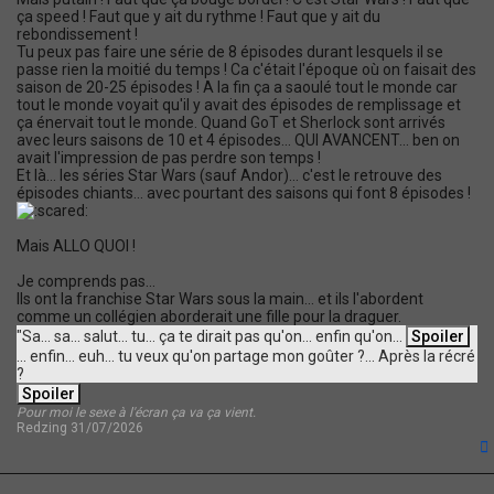
ça speed ! Faut que y ait du rythme ! Faut que y ait du
rebondissement !
Tu peux pas faire une série de 8 épisodes durant lesquels il se
passe rien la moitié du temps ! Ca c'était l'époque où on faisait des
saison de 20-25 épisodes ! A la fin ça a saoulé tout le monde car
tout le monde voyait qu'il y avait des épisodes de remplissage et
ça énervait tout le monde. Quand GoT et Sherlock sont arrivés
avec leurs saisons de 10 et 4 épisodes... QUI AVANCENT... ben on
avait l'impression de pas perdre son temps !
Et là... les séries Star Wars (sauf Andor)... c'est le retrouve des
épisodes chiants... avec pourtant des saisons qui font 8 épisodes !
Mais ALLO QUOI !
Je comprends pas...
Ils ont la franchise Star Wars sous la main... et ils l'abordent
comme un collégien aborderait une fille pour la draguer.
"Sa... sa... salut... tu... ça te dirait pas qu'on... enfin qu'on...
... enfin... euh... tu veux qu'on partage mon goûter ?... Après la récré
?
Pour moi le sexe à l'écran ça va ça vient.
Redzing 31/07/2026