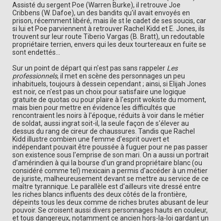
Assisté du sergent Poe (Warren Burke), il retrouve Joe
Cribbens (W. Dafoe), un des bandits qu'il avait envoyés en
prison, récemment libéré, mais ile st le cadet de ses soucis, car
si lui et Poe parviennent à retrouver Rachel Kidd et E. Jones, ils
trouvent sur leur route Tiberio Vargas (B. Bratt), un redoutable
propriétaire terrien, envers qui les deux tourtereaux en fuite se
sont endettés...
Sur un point de départ qui n'est pas sans rappeler
Les
professionnels
, il met en scène des personnages un peu
inhabituels, toujours à dessein cependant ; ainsi, si Elijah Jones
est noir, ce n'est pas un choix pour satisfaire une logique
gratuite de quotas ou pour plaire à l'esprit wokiste du moment,
mais bien pour mettre en évidence les difficultés que
rencontraient les noirs à l'époque, réduits à voir dans le métier
de soldat, aussi ingrat soit-il, la seule façon de s'élever au
dessus du rang de cireur de chaussures. Tandis que Rachel
Kidd illustre combien une femme d'esprit ouvert et
indépendant pouvait être poussée à fuguer pour ne pas passer
son existence sous l'emprise de son mari. On a aussi un portrait
d'amérindien à qui la bourse d'un grand propriétaire blanc (ou
considéré comme tel) mexicain a permis d'accéder à un métier
de juriste, malheureusement devant se mettre au service de ce
maître tyrannique. Le parallèle est d'ailleurs vite dressé entre
les riches blancs influents des deux côtés de la frontière,
dépeints tous les deux comme de riches brutes abusant de leur
pouvoir. Se croisent aussi divers personnages hauts en couleur,
et tous dangereux, notamment ce ancien hors-la-loi gardant un