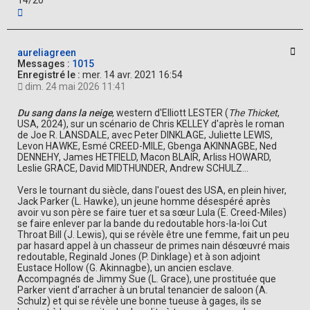
14/20
H
a
u
t
Cit
aureliagreen
Messages :
1015
Enregistré le :
mer. 14 avr. 2021 16:54
dim. 24 mai 2026 11:41
Du sang dans la neige
, western d'Elliott LESTER (
The Thicket
,
USA, 2024), sur un scénario de Chris KELLEY d'après le roman
de Joe R. LANSDALE, avec Peter DINKLAGE, Juliette LEWIS,
Levon HAWKE, Esmé CREED-MILE, Gbenga AKINNAGBE, Ned
DENNEHY, James HETFIELD, Macon BLAIR, Arliss HOWARD,
Leslie GRACE, David MIDTHUNDER, Andrew SCHULZ...
Vers le tournant du siècle, dans l'ouest des USA, en plein hiver,
Jack Parker (L. Hawke), un jeune homme désespéré après
avoir vu son père se faire tuer et sa sœur Lula (E. Creed-Miles)
se faire enlever par la bande du redoutable hors-la-loi Cut
Throat Bill (J. Lewis), qui se révèle être une femme, fait un peu
par hasard appel à un chasseur de primes nain désœuvré mais
redoutable, Reginald Jones (P. Dinklage) et à son adjoint
Eustace Hollow (G. Akinnagbe), un ancien esclave.
Accompagnés de Jimmy Sue (L. Grace), une prostituée que
Parker vient d'arracher à un brutal tenancier de saloon (A.
Schulz) et qui se révèle une bonne tueuse à gages, ils se