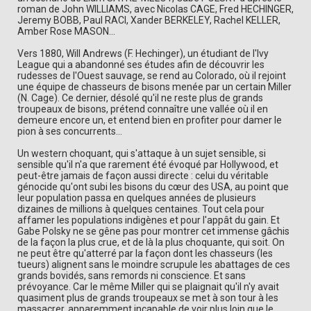
roman de John WILLIAMS, avec Nicolas CAGE, Fred HECHINGER,
Jeremy BOBB, Paul RACI, Xander BERKELEY, Rachel KELLER,
Amber Rose MASON...
Vers 1880, Will Andrews (F. Hechinger), un étudiant de l'Ivy
League qui a abandonné ses études afin de découvrir les
rudesses de l'Ouest sauvage, se rend au Colorado, où il rejoint
une équipe de chasseurs de bisons menée par un certain Miller
(N. Cage). Ce dernier, désolé qu'il ne reste plus de grands
troupeaux de bisons, prétend connaître une vallée où il en
demeure encore un, et entend bien en profiter pour damer le
pion à ses concurrents...
Un western choquant, qui s'attaque à un sujet sensible, si
sensible qu'il n'a que rarement été évoqué par Hollywood, et
peut-être jamais de façon aussi directe : celui du véritable
génocide qu'ont subi les bisons du cœur des USA, au point que
leur population passa en quelques années de plusieurs
dizaines de millions à quelques centaines. Tout cela pour
affamer les populations indigènes et pour l'appât du gain. Et
Gabe Polsky ne se gêne pas pour montrer cet immense gâchis
de la façon la plus crue, et de là la plus choquante, qui soit. On
ne peut être qu'atterré par la façon dont les chasseurs (les
tueurs) alignent sans le moindre scrupule les abattages de ces
grands bovidés, sans remords ni conscience. Et sans
prévoyance. Car le même Miller qui se plaignait qu'il n'y avait
quasiment plus de grands troupeaux se met à son tour à les
massacrer, apparemment incapable de voir plus loin que le