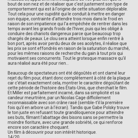
bout de son nez et de réaliser que c'est justement son type de
comportement qui est à l'origine de cette situation déplorable.
Tout cela pour une cupidité qui le conduit à mettre en danger
son équipe, contrainte d'attendre trois mois dans le froid en
raison de son impatience qui l'a empêchée de rentrer dans les
temps avant les grands froids de l'hiver, puis qui les obligé à
conduire des chariots dangereux parce que beaucoup trop
chargés de peaux. Le clou sera atteint lorsque enfin rentré à
bon port, après avoir perdu deux de ses acolytes, il réalise que
les prix se sont effondrés en raison de la saturation du marché,
pour les mêmes raisons de recherche du gain à tout prix qui
motivaient ses concurrents. Tout le grotesque massacre qu'il
aura réalisé aura été pour rien...
Beaucoup de spectateurs ont été dégoûtés et ont clamé leur
rejet du film pour, étant donc complètement à côté de la plaque
car c'était exactement cela, montrer le caractère dégoûtant de
cette période de l'histoire des États-Unis, que cherchait le film.
Et Miller est parfaitement incarné, dans sa simplicité et sa
candeur meurtrière, par un Nicolas Cage difficilement
reconnaissable avec son crâne rasé (semble-t'il la première
fois qu'il en arbore un à l'écran). Tandis que Gabe Polsky trouve
le ton juste en refusant toute grandiloquence pour atteindre
ses buts, filmant l'abattage des bisons sans se permettre la
moindre fioriture, avec une grande sobriété, ce qui renforce
encore son caractère choquant.
Un film à découvrir pour son intérêt historique.
14/20