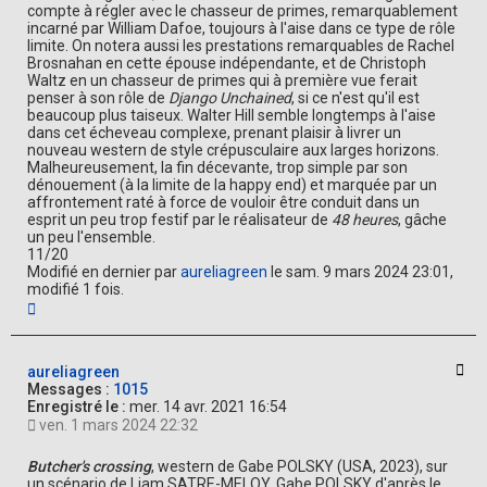
compte à régler avec le chasseur de primes, remarquablement
incarné par William Dafoe, toujours à l'aise dans ce type de rôle
limite. On notera aussi les prestations remarquables de Rachel
Brosnahan en cette épouse indépendante, et de Christoph
Waltz en un chasseur de primes qui à première vue ferait
penser à son rôle de
Django Unchained
, si ce n'est qu'il est
beaucoup plus taiseux. Walter Hill semble longtemps à l'aise
dans cet écheveau complexe, prenant plaisir à livrer un
nouveau western de style crépusculaire aux larges horizons.
Malheureusement, la fin décevante, trop simple par son
dénouement (à la limite de la happy end) et marquée par un
affrontement raté à force de vouloir être conduit dans un
esprit un peu trop festif par le réalisateur de
48 heures
, gâche
un peu l'ensemble.
11/20
Modifié en dernier par
aureliagreen
le sam. 9 mars 2024 23:01,
modifié 1 fois.
H
a
u
t
Cit
aureliagreen
Messages :
1015
Enregistré le :
mer. 14 avr. 2021 16:54
ven. 1 mars 2024 22:32
Butcher's crossing
, western de Gabe POLSKY (USA, 2023), sur
un scénario de Liam SATRE-MELOY, Gabe POLSKY d'après le