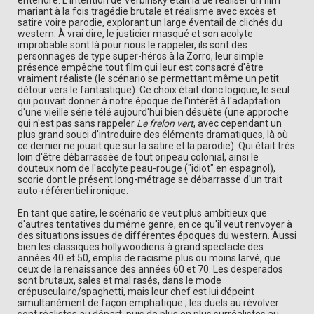
entendre. L'intention de Verbinsky était là de réaliser un film
mariant à la fois tragédie brutale et réalisme avec excès et
satire voire parodie, explorant un large éventail de clichés du
western. À vrai dire, le justicier masqué et son acolyte
improbable sont là pour nous le rappeler, ils sont des
personnages de type super-héros à la Zorro, leur simple
présence empêche tout film qui leur est consacré d'être
vraiment réaliste (le scénario se permettant même un petit
détour vers le fantastique). Ce choix était donc logique, le seul
qui pouvait donner à notre époque de l'intérêt à l'adaptation
d'une vieille série télé aujourd'hui bien désuète (une approche
qui n'est pas sans rappeler
Le frelon vert
, avec cependant un
plus grand souci d'introduire des éléments dramatiques, là où
ce dernier ne jouait que sur la satire et la parodie). Qui était très
loin d'être débarrassée de tout oripeau colonial, ainsi le
douteux nom de l'acolyte peau-rouge ("idiot" en espagnol),
scorie dont le présent long-métrage se débarrasse d'un trait
auto-référentiel ironique.
En tant que satire, le scénario se veut plus ambitieux que
d'autres tentatives du même genre, en ce qu'il veut renvoyer à
des situations issues de différentes époques du western. Aussi
bien les classiques hollywoodiens à grand spectacle des
années 40 et 50, emplis de racisme plus ou moins larvé, que
ceux de la renaissance des années 60 et 70. Les desperados
sont brutaux, sales et mal rasés, dans le mode
crépusculaire/spaghetti, mais leur chef est lui dépeint
simultanément de façon emphatique ; les duels au révolver