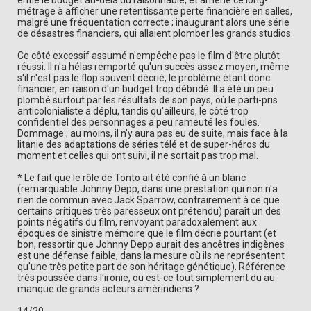
enflé le budget au-delà du raisonnable, et amené ce long-
métrage à afficher une retentissante perte financière en salles,
malgré une fréquentation correcte ; inaugurant alors une série
de désastres financiers, qui allaient plomber les grands studios.
Ce côté excessif assumé n'empêche pas le film d'être plutôt
réussi. Il n'a hélas remporté qu'un succès assez moyen, même
s'il n'est pas le flop souvent décrié, le problème étant donc
financier, en raison d'un budget trop débridé. Il a été un peu
plombé surtout par les résultats de son pays, où le parti-pris
anticolonialiste a déplu, tandis qu'ailleurs, le côté trop
confidentiel des personnages a peu rameuté les foules.
Dommage ; au moins, il n'y aura pas eu de suite, mais face à la
litanie des adaptations de séries télé et de super-héros du
moment et celles qui ont suivi, il ne sortait pas trop mal.
* Le fait que le rôle de Tonto ait été confié à un blanc
(remarquable Johnny Depp, dans une prestation qui non n'a
rien de commun avec Jack Sparrow, contrairement à ce que
certains critiques très paresseux ont prétendu) paraît un des
points négatifs du film, renvoyant paradoxalement aux
époques de sinistre mémoire que le film décrie pourtant (et
bon, ressortir que Johnny Depp aurait des ancêtres indigènes
est une défense faible, dans la mesure où ils ne représentent
qu'une très petite part de son héritage génétique). Référence
très poussée dans l'ironie, ou est-ce tout simplement du au
manque de grands acteurs amérindiens ?