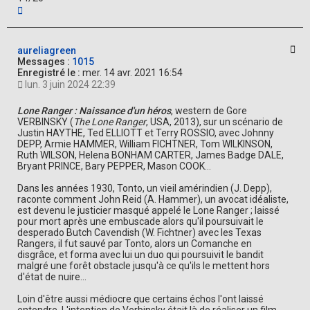
H
a
u
t
Cit
aureliagreen
Messages :
1015
Enregistré le :
mer. 14 avr. 2021 16:54
lun. 3 juin 2024 22:39
Lone Ranger : Naissance d'un héros
, western de Gore
VERBINSKY (
The Lone Ranger
, USA, 2013), sur un scénario de
Justin HAYTHE, Ted ELLIOTT et Terry ROSSIO, avec Johnny
DEPP, Armie HAMMER, William FICHTNER, Tom WILKINSON,
Ruth WILSON, Helena BONHAM CARTER, James Badge DALE,
Bryant PRINCE, Bary PEPPER, Mason COOK...
Dans les années 1930, Tonto, un vieil amérindien (J. Depp),
raconte comment John Reid (A. Hammer), un avocat idéaliste,
est devenu le justicier masqué appelé le Lone Ranger ; laissé
pour mort après une embuscade alors qu'il poursuivait le
desperado Butch Cavendish (W. Fichtner) avec les Texas
Rangers, il fut sauvé par Tonto, alors un Comanche en
disgrâce, et forma avec lui un duo qui poursuivit le bandit
malgré une forêt obstacle jusqu'à ce qu'ils le mettent hors
d'état de nuire...
Loin d'être aussi médiocre que certains échos l'ont laissé