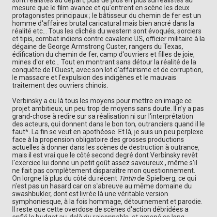
sont réalistes au départ, puis de plus en plus surréalistes au
mesure que le film avance et qu'entrent en scène les deux
protagonistes principaux ; le bâtisseur du chemin de fer est un
homme d'affaires brutal caricatural mais bien ancré dans la
réalité etc... Tous les clichés du western sont évoqués, sorciers
et tipis, combat indiens contre cavalerie US, officier militaire à la
dégaine de George Armstrong Custer, rangers du Texas,
édification du chemin de fer, camp d'ouvriers et filles de joie,
mines d'or etc... Tout en montrant sans détour la réalité de la
conquête de l'Ouest, avec son lot d'affairisme et de corruption,
le massacre et l'expulsion des indigènes et le mauvais
traitement des ouvriers chinois.
Verbinsky a eu là tous les moyens pour mettre en image ce
projet ambitieux, un peu trop de moyens sans doute. Il n'y a pas
grand-chose à redire sur sa réalisation ni sur l'interprétation
des acteurs, qui donnent dans le bon ton, outranciers quand il le
faut*. La fin se veut en apothéose. Et là, je suis un peu perplexe
face à la propension obligatoire des grosses productions
actuelles à donner dans les scènes de destruction à outrance,
mais il est vrai que le côté second degré dont Verbinsky revêt
l'exercice lui donne un petit goût assez savoureux , même s'il
ne fait pas complètement disparaître mon questionnement.
On lorgne là plus du côté du récent
Tintin
de Spielberg, ce qui
n'est pas un hasard car on s'abreuve au même domaine du
swashbukler, dont est livrée là une véritable version
symphoniesque, à la fois hommage, détournement et parodie.
Il reste que cette overdose de scènes d'action débridées a