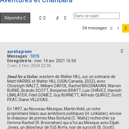
Rechercher
Recherche avancée
Répondre
54 messages
2
1
Précéde
Cit
aureliagreen
Messages :
1015
Enregistré le :
mer. 14 avr. 2021 16:54
ven. 2 févr. 2024 22:30
Dead for a Dollar
, western de Walter HILL, sur un scénario de
Matt HARRIS et Walter HILL (USA/Canada, 2022), avec
Christoph WALTZ, William DAFOE, Rachel BROSNAHAN, Warren
BURKE, Brando SCOTT, Benjamin BRATT, Luis CHÁVEZ, Hamish
LINKLATER, Fidel GOMEZ, Guy BURNETT, Alfredo QUIROZ, Scott
PEAT, Diane VILLEGAS...
En 1897, au Nouveau-Mexique, Martin Kidd, un riche
propriétaire blanc aux ambitions politiques (H. Linklater), envoie
le chasseur de primes Max Borlund (C. Waltz) rechercher sa
femme Rachel (R. Brosnahan) qui a fui au Mexique avec Elijah
Jones, un déserteur de l'US Army, noir de surcroit (B. Scott).