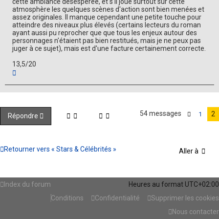
cette ambiance désespérée, et s'il joue surtout sur cette
atmosphère les quelques scènes d'action sont bien menées et
assez originales. Il manque cependant une petite touche pour
atteindre des niveaux plus élevés (certains lecteurs du roman
ayant aussi pu reprocher que que tous les enjeux autour des
personnages n'étaient pas bien restitués, mais je ne peux pas
juger à ce sujet), mais est d'une facture certainement correcte.
13,5/20
H
a
u
t
54 messages
2
1
Répondre
Précéde
Retourner vers « Stars & Célébrités »
Aller à
Index du forum
Heures au format
UTC+02:00
Conditions
Confidentialité
Supprimer les cookies
Nous contacter