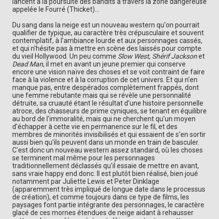
lancent à la poursuite des bandits à travers la zone dangereuse
appelée le Fourré (Thicket)...
Du sang dans la neige est un nouveau western qu'on pourrait
qualifier de typique, au caractère très crépusculaire et souvent
contemplatif, à l'ambiance lourde et aux personnages cassés,
et qui n'hésite pas à mettre en scène des laissés pour compte
du vieil Hollywood. Un peu comme
Slow West
,
Shérif Jackson
et
Dead Man
, il met en avant un jeune premier qui conserve
encore une vision naïve des choses et se voit contraint de faire
face à la violence et à la corruption de cet univers. Et qui n'en
manque pas, entre despérados complètement frappés, dont
une femme rebutante mais qui se révèle une personnalité
détruite, sa cruauté étant le résultat d'une histoire personnelle
atroce, des chasseurs de prime cyniques, se tenant en équilibre
au bord de l'immoralité, mais qui ne cherchent qu'un moyen
d'échapper à cette vie en permanence sur le fil, et des
membres de minorités invisibilisés et qui essaient de s'en sortir
aussi bien qu'ils peuvent dans un monde en train de basculer.
C'est donc un nouveau western assez standard, où les choses
se terminent mal même pour les personnages
traditionnellement déclassés qu'il essaie de mettre en avant,
sans vraie happy end donc. Il est plutôt bien réalisé, bien joué
notamment par Juliette Lewis et Peter Dinklage
(apparemment très impliqué de longue date dans le processus
de création), et comme toujours dans ce type de films, les
paysages font partie intégrante des personnages, le caractère
glacé de ces mornes étendues de neige aidant à rehausser