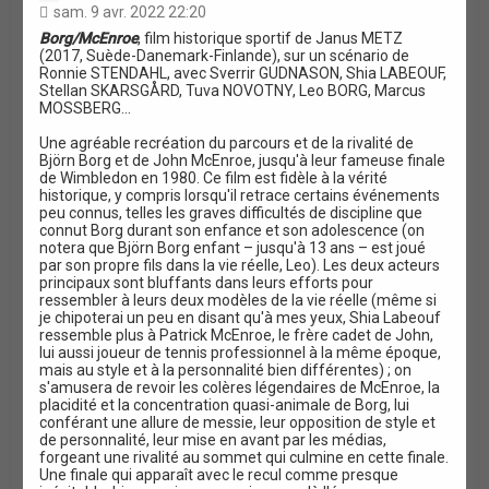
i
sam. 9 avr. 2022 22:20
t
Borg/McEnroe
, film historique sportif de Janus METZ
a
(2017, Suède-Danemark-Finlande), sur un scénario de
t
Ronnie STENDAHL, avec Sverrir GUDNASON, Shia LABEOUF,
i
Stellan SKARSGÅRD, Tuva NOVOTNY, Leo BORG, Marcus
o
MOSSBERG...
n
Une agréable recréation du parcours et de la rivalité de
Björn Borg et de John McEnroe, jusqu'à leur fameuse finale
de Wimbledon en 1980. Ce film est fidèle à la vérité
historique, y compris lorsqu'il retrace certains événements
peu connus, telles les graves difficultés de discipline que
connut Borg durant son enfance et son adolescence (on
notera que Björn Borg enfant – jusqu'à 13 ans – est joué
par son propre fils dans la vie réelle, Leo). Les deux acteurs
principaux sont bluffants dans leurs efforts pour
ressembler à leurs deux modèles de la vie réelle (même si
je chipoterai un peu en disant qu'à mes yeux, Shia Labeouf
ressemble plus à Patrick McEnroe, le frère cadet de John,
lui aussi joueur de tennis professionnel à la même époque,
mais au style et à la personnalité bien différentes) ; on
s'amusera de revoir les colères légendaires de McEnroe, la
placidité et la concentration quasi-animale de Borg, lui
conférant une allure de messie, leur opposition de style et
de personnalité, leur mise en avant par les médias,
forgeant une rivalité au sommet qui culmine en cette finale.
Une finale qui apparaît avec le recul comme presque