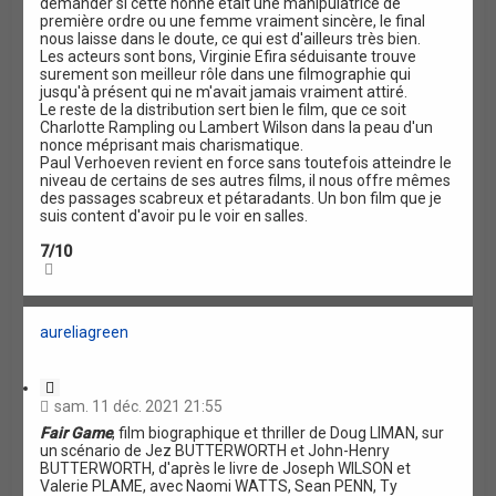
demander si cette nonne était une manipulatrice de
première ordre ou une femme vraiment sincère, le final
nous laisse dans le doute, ce qui est d'ailleurs très bien.
Les acteurs sont bons, Virginie Efira séduisante trouve
surement son meilleur rôle dans une filmographie qui
jusqu'à présent qui ne m'avait jamais vraiment attiré.
Le reste de la distribution sert bien le film, que ce soit
Charlotte Rampling ou Lambert Wilson dans la peau d'un
nonce méprisant mais charismatique.
Paul Verhoeven revient en force sans toutefois atteindre le
niveau de certains de ses autres films, il nous offre mêmes
des passages scabreux et pétaradants. Un bon film que je
suis content d'avoir pu le voir en salles.
7/10
H
a
u
t
aureliagreen
C
i
sam. 11 déc. 2021 21:55
t
Fair Game
, film biographique et thriller de Doug LIMAN, sur
a
un scénario de Jez BUTTERWORTH et John-Henry
t
BUTTERWORTH, d'après le livre de Joseph WILSON et
i
Valerie PLAME, avec Naomi WATTS, Sean PENN, Ty
o