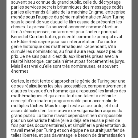
souvent peu connue du grand public, celle du décryptage
par les services secrets britanniques des messages codés
par les allemands à l'aide de la machine Enigma, entreprise
menée sous l'auspice du génie mathématicien Alan Turing
sous le point de vue duquel le film essaie de présenter les
choses. La presse l'a souvent annoncé comme étant un
film à récompenses, notamment pour l'acteur principal
Benedict Cumberbatch, présenté comme le principal rival
de Eddie Redmayne pour son interprétation d'un autre
génie historique des mathématiques. Cependant, s'il a
cumulé les nominations, au final il aura reçu assez peu de
prix. Je ne sais pas si c'est du aux libertés prises avec la
réalité historique, car cela n'émeut pas forcément les jurys.
Mais il est vrai qu'elle sont très nombreuses, et souvent
énormes.
Certes, le récit tente d'approcher le génie de Turing par une
de ses réalisations les plus accessibles, comparativement à
d'autres travaux d'un homme qui a repoussé les limites des
mathématiques et qui a mis tout son talent à définir le
concept d'ordinateur programmable pour accomplir de
multiples tâches. Mais le sujet reste assez ardu, et il est
assez difficile d'en faire œuvre de vulgarisation auprès du
grand public. La tâche n'avait cependant rien d'impossible
pour un scénariste habile (elle a déjà été réussie plein de
fois par des documentaires), et simplifier la présentation du
travail mené par Turing et son équipe ne saurait justifier de
telles libertés, et pas davantage le besoin de dramatisation