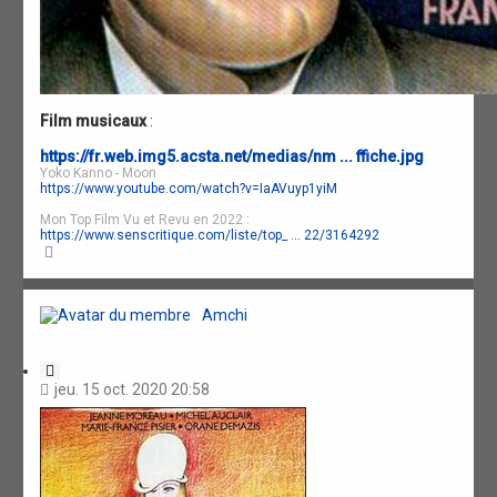
Film musicaux
:
https://fr.web.img5.acsta.net/medias/nm ... ffiche.jpg
Yoko Kanno - Moon
https://www.youtube.com/watch?v=IaAVuyp1yiM
Mon Top Film Vu et Revu en 2022 :
https://www.senscritique.com/liste/top_ ... 22/3164292
H
a
u
t
Amchi
C
i
jeu. 15 oct. 2020 20:58
t
a
t
i
o
n