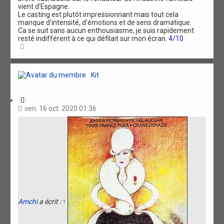
vient d'Espagne.
Le casting est plutôt impressionnant mais tout cela
manque d'intensité, d'émotions et de sens dramatique.
Ca se suit sans aucun enthousiasme, je suis rapidement
resté indifférent à ce qui défilait sur mon écran.
4/10
H
a
u
t
Kit
C
i
ven. 16 oct. 2020 01:36
t
a
t
i
o
n
Amchi
a écrit :
↑