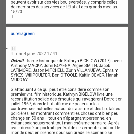
peuvent avoir sur des vies bouleversées, y compris celles
de membres des services de l'État et des grands médias.
15/20
H
a
u
t
aureliagreen
C
i
mar. 4 janv. 2022 17:41
t
Detroit
, drame historique de Kathryn BIGELOW (2017), avec
a
Anthony MACKY, John BOYEGA, Algee SMITH, Jacob
t
LATIMORE, Jason MITCHELL, Zurin VILLANUEVA, Ephraim
i
SYKES, Will POULTER, Ben O'TOOLE, Kaitlin DEVER, Hanah
o
MURRAY...
n
S'attaquant à ce qui peut être considéré comme son
premier vrai film historique, Kathryn BIGELOW livre une
reconstitution solide des émeutes qui ravagèrent Detroit en
juillet 1967, dans le but affirmé de peser sur les
controverses actuelles autour du racisme et des brutalités
policières, en montrant comment les choses ont bien peu
changé en 50 ans – tout en n'épargnant personne, en
évitant soigneusement tout manichéisme primaire. Après
avoir dressé un portrait général de ces émeutes, où tout le
monde peut en prendre pour son grade, le scénario se