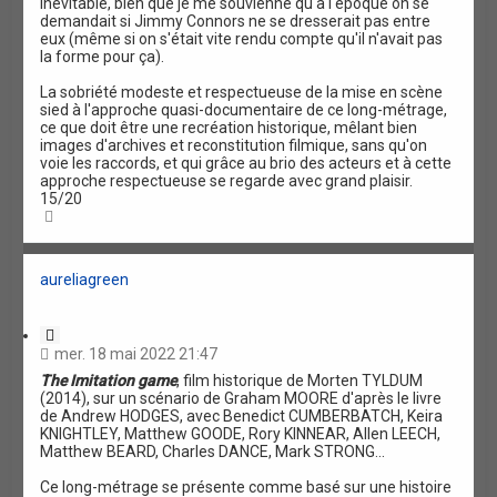
inévitable, bien que je me souvienne qu'à l'époque on se
demandait si Jimmy Connors ne se dresserait pas entre
eux (même si on s'était vite rendu compte qu'il n'avait pas
la forme pour ça).
La sobriété modeste et respectueuse de la mise en scène
sied à l'approche quasi-documentaire de ce long-métrage,
ce que doit être une recréation historique, mêlant bien
images d'archives et reconstitution filmique, sans qu'on
voie les raccords, et qui grâce au brio des acteurs et à cette
approche respectueuse se regarde avec grand plaisir.
15/20
H
a
u
t
aureliagreen
C
i
mer. 18 mai 2022 21:47
t
The Imitation game
, film historique de Morten TYLDUM
a
(2014), sur un scénario de Graham MOORE d'après le livre
t
de Andrew HODGES, avec Benedict CUMBERBATCH, Keira
i
KNIGHTLEY, Matthew GOODE, Rory KINNEAR, Allen LEECH,
o
Matthew BEARD, Charles DANCE, Mark STRONG...
n
Ce long-métrage se présente comme basé sur une histoire