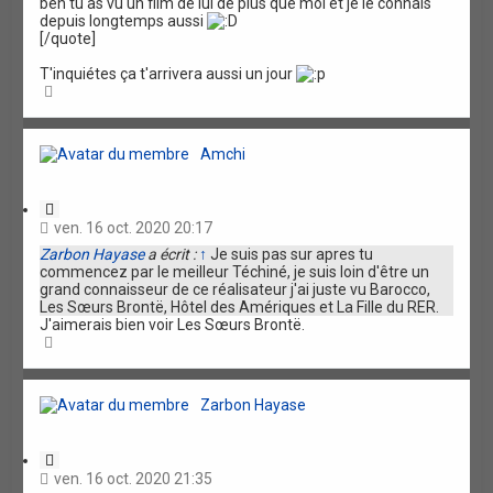
ben tu as vu un film de lui de plus que moi et je le connais
t
depuis longtemps aussi
i
[/quote]
o
n
T'inquiétes ça t'arrivera aussi un jour
H
a
u
t
Amchi
C
i
ven. 16 oct. 2020 20:17
t
Zarbon Hayase
a écrit :
↑
Je suis pas sur apres tu
a
commencez par le meilleur Téchiné, je suis loin d'être un
t
grand connaisseur de ce réalisateur j'ai juste vu Barocco,
i
Les Sœurs Brontë, Hôtel des Amériques et La Fille du RER.
o
J'aimerais bien voir Les Sœurs Brontë.
n
H
a
u
t
Zarbon Hayase
C
i
ven. 16 oct. 2020 21:35