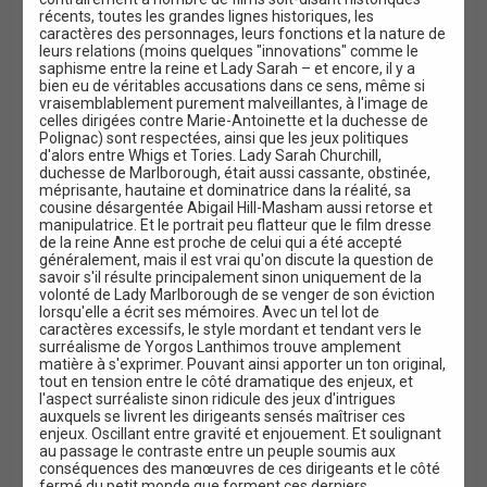
récents, toutes les grandes lignes historiques, les
caractères des personnages, leurs fonctions et la nature de
leurs relations (moins quelques "innovations" comme le
saphisme entre la reine et Lady Sarah – et encore, il y a
bien eu de véritables accusations dans ce sens, même si
vraisemblablement purement malveillantes, à l'image de
celles dirigées contre Marie-Antoinette et la duchesse de
Polignac) sont respectées, ainsi que les jeux politiques
d'alors entre Whigs et Tories. Lady Sarah Churchill,
duchesse de Marlborough, était aussi cassante, obstinée,
méprisante, hautaine et dominatrice dans la réalité, sa
cousine désargentée Abigail Hill-Masham aussi retorse et
manipulatrice. Et le portrait peu flatteur que le film dresse
de la reine Anne est proche de celui qui a été accepté
généralement, mais il est vrai qu'on discute la question de
savoir s'il résulte principalement sinon uniquement de la
volonté de Lady Marlborough de se venger de son éviction
lorsqu'elle a écrit ses mémoires. Avec un tel lot de
caractères excessifs, le style mordant et tendant vers le
surréalisme de Yorgos Lanthimos trouve amplement
matière à s'exprimer. Pouvant ainsi apporter un ton original,
tout en tension entre le côté dramatique des enjeux, et
l'aspect surréaliste sinon ridicule des jeux d'intrigues
auxquels se livrent les dirigeants sensés maîtriser ces
enjeux. Oscillant entre gravité et enjouement. Et soulignant
au passage le contraste entre un peuple soumis aux
conséquences des manœuvres de ces dirigeants et le côté
fermé du petit monde que forment ces derniers.