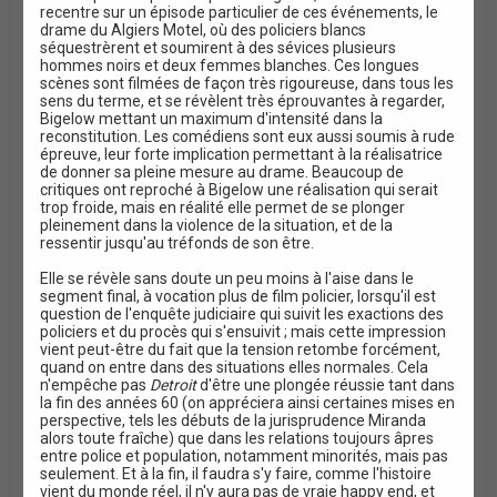
recentre sur un épisode particulier de ces événements, le
drame du Algiers Motel, où des policiers blancs
séquestrèrent et soumirent à des sévices plusieurs
hommes noirs et deux femmes blanches. Ces longues
scènes sont filmées de façon très rigoureuse, dans tous les
sens du terme, et se révèlent très éprouvantes à regarder,
Bigelow mettant un maximum d'intensité dans la
reconstitution. Les comédiens sont eux aussi soumis à rude
épreuve, leur forte implication permettant à la réalisatrice
de donner sa pleine mesure au drame. Beaucoup de
critiques ont reproché à Bigelow une réalisation qui serait
trop froide, mais en réalité elle permet de se plonger
pleinement dans la violence de la situation, et de la
ressentir jusqu'au tréfonds de son être.
Elle se révèle sans doute un peu moins à l'aise dans le
segment final, à vocation plus de film policier, lorsqu'il est
question de l'enquête judiciaire qui suivit les exactions des
policiers et du procès qui s'ensuivit ; mais cette impression
vient peut-être du fait que la tension retombe forcément,
quand on entre dans des situations elles normales. Cela
n'empêche pas
Detroit
d'être une plongée réussie tant dans
la fin des années 60 (on appréciera ainsi certaines mises en
perspective, tels les débuts de la jurisprudence Miranda
alors toute fraîche) que dans les relations toujours âpres
entre police et population, notamment minorités, mais pas
seulement. Et à la fin, il faudra s'y faire, comme l'histoire
vient du monde réel, il n'y aura pas de vraie happy end, et