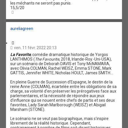
les méchants ne seront pas punis.
15,5/20
H
a
u
t
aureliagreen
C
i
ven. 11 févr. 2022 20:13
t
La Favorite
, comédie dramatique historique de Yorgos
a
LANTHIMOS (
The Favourite
, 2018, Irlande-Roy.-Uni-USA),
t
sur un scénario de Deborah DAVIS et Tony McNAMARA,
i
avec Olivia COLMAN, Rachel WEISZ, Emma STONE, Mark
o
GATTIS, Jennifer WHITE, Nicholas HOULT, James SMITH...
n
En pleine Guerre de Succession d'Espagne, le destin de la
reine Anne (COLMAN), écartelée entre les obligations de sa
charge, sa volonté d'en préserver les prérogatives face aux
parlementaires, et la nécessité de répondre aux jeux
d'influence qui se nouent entre chefs de partis et ses deux
favorites, Lady Sarah Marlborough (WEISZ) et Abigail
Marsham (STONE).
Le scénario ne se veut pas biographique, mais s'inspire
librement de la réalité historique. Cependant,
contrairement à nombre de films soit-disant historiques