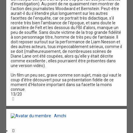
d'investigation). Au point de ne quasiment rien montrer de
l'action des journalistes Woodward et Bernstein. Peut-être
aurait-il du s'étendre plus longuement sur les autres
facettes de l'enquête, car ce portrait très didactique, s'il
recrée très bien l'ambiance de l'époque, et sans doute le
caractère de Felt et les dessous du FBI d'alors, manque un
peu de souffle. Sans doute victime de la trop grande fidélité
à son personnage titre, homme de très peu de fantaisie. Il
doit reposer surtout sur la performance de Liam Neeson et
des autres acteurs, tous impeccablement sérieux, comme il
se doit (malheureusement, de nombreuses scènes de
Diane Lane ont été coupées, alors qu'elle y était décrite
comme excellente ; elles pourraient être présentes dans
une version vidéo).
Un film un peu sec, grave comme son sujet, mais qui vaut le
coup d'être découvert pour sa présentation fidèle de ce
moment d'Histoire important dans sa facette la moins
connue.
13/20
H
a
u
t
Amchi
C