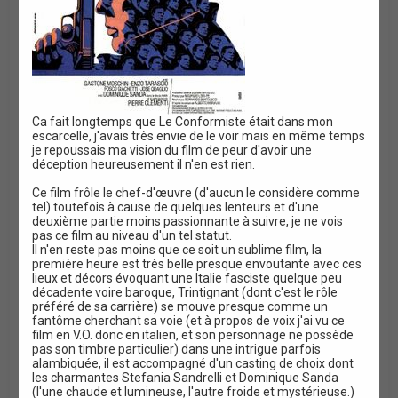
Ca fait longtemps que Le Conformiste était dans mon
escarcelle, j'avais très envie de le voir mais en même temps
je repoussais ma vision du film de peur d'avoir une
déception heureusement il n'en est rien.
Ce film frôle le chef-d'œuvre (d'aucun le considère comme
tel) toutefois à cause de quelques lenteurs et d'une
deuxième partie moins passionnante à suivre, je ne vois
pas ce film au niveau d'un tel statut.
Il n'en reste pas moins que ce soit un sublime film, la
première heure est très belle presque envoutante avec ces
lieux et décors évoquant une Italie fasciste quelque peu
décadente voire baroque, Trintignant (dont c'est le rôle
préféré de sa carrière) se mouve presque comme un
fantôme cherchant sa voie (et à propos de voix j'ai vu ce
film en V.O. donc en italien, et son personnage ne possède
pas son timbre particulier) dans une intrigue parfois
alambiquée, il est accompagné d'un casting de choix dont
les charmantes Stefania Sandrelli et Dominique Sanda
(l'une chaude et lumineuse, l'autre froide et mystérieuse.)