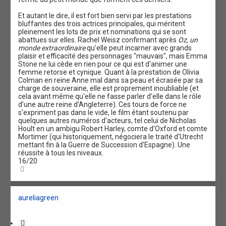
Et autant le dire, il est fort bien servi par les prestations
bluffantes des trois actrices principales, qui méritent
pleinement les lots de prix et nominations qui se sont
abattues sur elles. Rachel Weisz confirmant après
Oz, un
monde extraordinaire
qu'elle peut incarner avec grands
plaisir et efficacité des personnages "mauvais", mais Emma
Stone ne lui cède en rien pour ce qui est d'animer une
femme retorse et cynique. Quant à la prestation de Olivia
Colman en reine Anne mal dans sa peau et écrasée par sa
charge de souveraine, elle est proprement inoubliable (et
cela avant même qu'elle ne fasse parler d'elle dans le rôle
d'une autre reine d'Angleterre). Ces tours de force ne
s'expriment pas dans le vide, le film étant soutenu par
quelques autres numéros d'acteurs, tel celui de Nicholas
Hoult en un ambigu Robert Harley, comte d'Oxford et comte
Mortimer (qui historiquement, négociera le traité d'Utrecht
mettant fin à la Guerre de Succession d'Espagne). Une
réussite à tous les niveaux.
16/20
H
a
u
t
aureliagreen
C