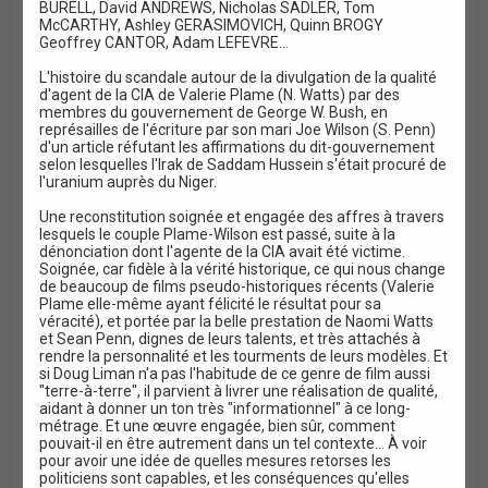
BURELL, David ANDREWS, Nicholas SADLER, Tom
n
McCARTHY, Ashley GERASIMOVICH, Quinn BROGY
Geoffrey CANTOR, Adam LEFEVRE...
L'histoire du scandale autour de la divulgation de la qualité
d'agent de la CIA de Valerie Plame (N. Watts) par des
membres du gouvernement de George W. Bush, en
représailles de l'écriture par son mari Joe Wilson (S. Penn)
d'un article réfutant les affirmations du dit-gouvernement
selon lesquelles l'Irak de Saddam Hussein s'était procuré de
l'uranium auprès du Niger.
Une reconstitution soignée et engagée des affres à travers
lesquels le couple Plame-Wilson est passé, suite à la
dénonciation dont l'agente de la CIA avait été victime.
Soignée, car fidèle à la vérité historique, ce qui nous change
de beaucoup de films pseudo-historiques récents (Valerie
Plame elle-même ayant félicité le résultat pour sa
véracité), et portée par la belle prestation de Naomi Watts
et Sean Penn, dignes de leurs talents, et très attachés à
rendre la personnalité et les tourments de leurs modèles. Et
si Doug Liman n'a pas l'habitude de ce genre de film aussi
"terre-à-terre", il parvient à livrer une réalisation de qualité,
aidant à donner un ton très "informationnel" à ce long-
métrage. Et une œuvre engagée, bien sûr, comment
pouvait-il en être autrement dans un tel contexte... À voir
pour avoir une idée de quelles mesures retorses les
politiciens sont capables, et les conséquences qu'elles