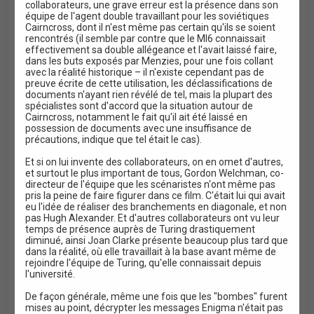
collaborateurs, une grave erreur est la présence dans son
équipe de l'agent double travaillant pour les soviétiques
Cairncross, dont il n'est même pas certain qu'ils se soient
rencontrés (il semble par contre que le MI6 connaissait
effectivement sa double allégeance et l'avait laissé faire,
dans les buts exposés par Menzies, pour une fois collant
avec la réalité historique – il n'existe cependant pas de
preuve écrite de cette utilisation, les déclassifications de
documents n'ayant rien révélé de tel, mais la plupart des
spécialistes sont d'accord que la situation autour de
Cairncross, notamment le fait qu'il ait été laissé en
possession de documents avec une insuffisance de
précautions, indique que tel était le cas).
Et si on lui invente des collaborateurs, on en omet d'autres,
et surtout le plus important de tous, Gordon Welchman, co-
directeur de l'équipe que les scénaristes n'ont même pas
pris la peine de faire figurer dans ce film. C'était lui qui avait
eu l'idée de réaliser des branchements en diagonale, et non
pas Hugh Alexander. Et d'autres collaborateurs ont vu leur
temps de présence auprès de Turing drastiquement
diminué, ainsi Joan Clarke présente beaucoup plus tard que
dans la réalité, où elle travaillait à la base avant même de
rejoindre l'équipe de Turing, qu'elle connaissait depuis
l'université.
De façon générale, même une fois que les "bombes" furent
mises au point, décrypter les messages Enigma n'était pas