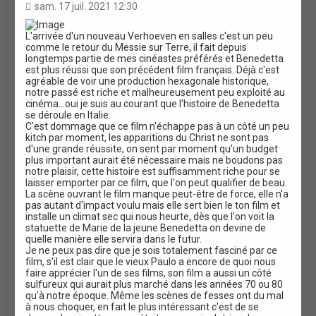
i
sam. 17 juil. 2021 12:30
t
a
L'arrivée d'un nouveau Verhoeven en salles c'est un peu
t
comme le retour du Messie sur Terre, il fait depuis
i
longtemps partie de mes cinéastes préférés et Benedetta
o
est plus réussi que son précédent film français. Déjà c'est
n
agréable de voir une production hexagonale historique,
notre passé est riche et malheureusement peu exploité au
cinéma...oui je suis au courant que l'histoire de Benedetta
se déroule en Italie.
C'est dommage que ce film n'échappe pas à un côté un peu
kitch par moment, les apparitions du Christ ne sont pas
d'une grande réussite, on sent par moment qu'un budget
plus important aurait été nécessaire mais ne boudons pas
notre plaisir, cette histoire est suffisamment riche pour se
laisser emporter par ce film, que l'on peut qualifier de beau.
La scène ouvrant le film manque peut-être de force, elle n'a
pas autant d'impact voulu mais elle sert bien le ton film et
installe un climat sec qui nous heurte, dès que l'on voit la
statuette de Marie de la jeune Benedetta on devine de
quelle manière elle servira dans le futur.
Je ne peux pas dire que je sois totalement fasciné par ce
film, s'il est clair que le vieux Paulo a encore de quoi nous
faire apprécier l'un de ses films, son film a aussi un côté
sulfureux qui aurait plus marché dans les années 70 ou 80
qu'à notre époque. Même les scènes de fesses ont du mal
à nous choquer, en fait le plus intéressant c'est de se