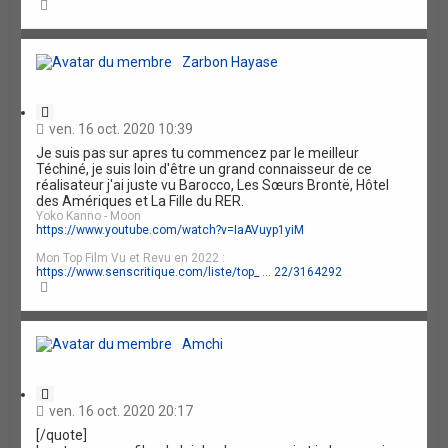
H
a
u
t
Zarbon Hayase
C
i
ven. 16 oct. 2020 10:39
t
Je suis pas sur apres tu commencez par le meilleur
a
Téchiné, je suis loin d'être un grand connaisseur de ce
t
réalisateur j'ai juste vu Barocco, Les Sœurs Brontë, Hôtel
i
des Amériques et La Fille du RER.
o
Yoko Kanno - Moon
n
https://www.youtube.com/watch?v=IaAVuyp1yiM
Mon Top Film Vu et Revu en 2022 :
https://www.senscritique.com/liste/top_ ... 22/3164292
H
a
u
t
Amchi
C
i
ven. 16 oct. 2020 20:17
t
[/quote]
a