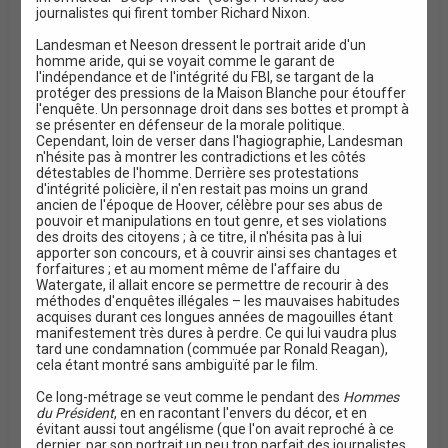
journalistes qui firent tomber Richard Nixon.
Landesman et Neeson dressent le portrait aride d'un
homme aride, qui se voyait comme le garant de
l'indépendance et de l'intégrité du FBI, se targant de la
protéger des pressions de la Maison Blanche pour étouffer
l'enquête. Un personnage droit dans ses bottes et prompt à
se présenter en défenseur de la morale politique.
Cependant, loin de verser dans l'hagiographie, Landesman
n'hésite pas à montrer les contradictions et les côtés
détestables de l'homme. Derrière ses protestations
d'intégrité policière, il n'en restait pas moins un grand
ancien de l'époque de Hoover, célèbre pour ses abus de
pouvoir et manipulations en tout genre, et ses violations
des droits des citoyens ; à ce titre, il n'hésita pas à lui
apporter son concours, et à couvrir ainsi ses chantages et
forfaitures ; et au moment même de l'affaire du
Watergate, il allait encore se permettre de recourir à des
méthodes d'enquêtes illégales – les mauvaises habitudes
acquises durant ces longues années de magouilles étant
manifestement très dures à perdre. Ce qui lui vaudra plus
tard une condamnation (commuée par Ronald Reagan),
cela étant montré sans ambiguïté par le film.
Ce long-métrage se veut comme le pendant des
Hommes
du Président
, en en racontant l'envers du décor, et en
évitant aussi tout angélisme (que l'on avait reproché à ce
dernier, par son portrait un peu trop parfait des journalistes