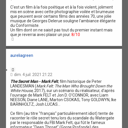
C'est un film à la fois poétique et à la fois violent, joliment
mis en scène avec cette photographie voilée et brumeuse
que peuvent avoir certains films des années 70, une jolie
musique de Georges Delerue souligne l'ambiance élégante
du Conformiste.
Un film dont on ne saisit pas tout du premier instant mais
que je reverrai avec plaisir un jour.
8/10
H
a
u
t
aureliagreen
C
i
dim. 4 juil. 2021 21:22
t
The Secret Man - Mark Felt
, film historique de Peter
a
LANDESMAN (
Mark Felt: The Man Who Brought Down the
t
White House
, 2017), sur un scénario du réalisateur, d'après
i
l'ouvrage de Mark FELT et Jon D. O'CONNOR, avec Liam
o
NEESON, Diane LANE, Marton CSOKAS, Tony GOLDWYN, Ike
n
BARINHOLTZ, Josh LUCAS...
Ce film (au titre "français" particulièrement idiot) tente de
raconter le rôle secret tenu lors du scandale du Watergate
par le responsable du FBI Mark Felt, qui fût le fameux
informateur "Deep Throat" (Gorge Profonde) des