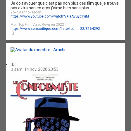
t
Je doit avouer que c'est pas non plus des film que je trouve
a
pas extra non en gros j'aime bien sans plus.
t
Yoko Kanno - Moon
i
https://www.youtube.com/watch?v=IaAVuyp1yiM
o
n
Mon Top Film Vu et Revu en 2022 :
https://www.senscritique.com/liste/top_ ... 22/3164292
H
a
u
t
Amchi
C
i
sam. 14 nov. 2020 20:53
t
a
t
i
o
n