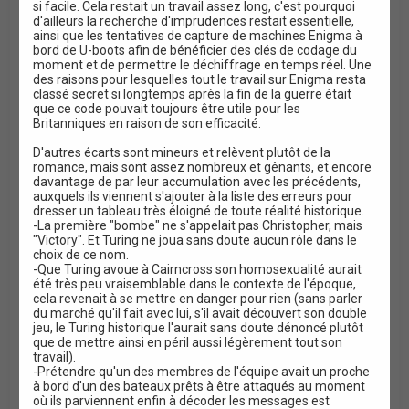
si facile. Cela restait un travail assez long, c'est pourquoi
d'ailleurs la recherche d'imprudences restait essentielle,
ainsi que les tentatives de capture de machines Enigma à
bord de U-boots afin de bénéficier des clés de codage du
moment et de permettre le déchiffrage en temps réel. Une
des raisons pour lesquelles tout le travail sur Enigma resta
classé secret si longtemps après la fin de la guerre était
que ce code pouvait toujours être utile pour les
Britanniques en raison de son efficacité.
D'autres écarts sont mineurs et relèvent plutôt de la
romance, mais sont assez nombreux et gênants, et encore
davantage de par leur accumulation avec les précédents,
auxquels ils viennent s'ajouter à la liste des erreurs pour
dresser un tableau très éloigné de toute réalité historique.
-La première "bombe" ne s'appelait pas Christopher, mais
"Victory". Et Turing ne joua sans doute aucun rôle dans le
choix de ce nom.
-Que Turing avoue à Cairncross son homosexualité aurait
été très peu vraisemblable dans le contexte de l'époque,
cela revenait à se mettre en danger pour rien (sans parler
du marché qu'il fait avec lui, s'il avait découvert son double
jeu, le Turing historique l'aurait sans doute dénoncé plutôt
que de mettre ainsi en péril aussi légèrement tout son
travail).
-Prétendre qu'un des membres de l'équipe avait un proche
à bord d'un des bateaux prêts à être attaqués au moment
où ils parviennent enfin à décoder les messages est