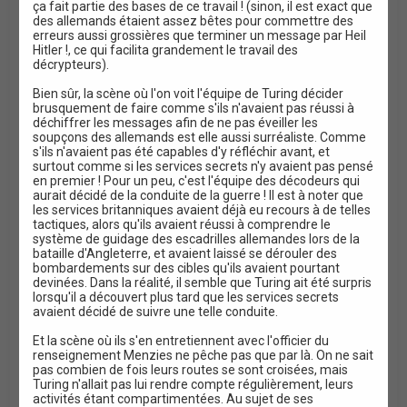
ça fait partie des bases de ce travail ! (sinon, il est exact que
des allemands étaient assez bêtes pour commettre des
erreurs aussi grossières que terminer un message par Heil
Hitler !, ce qui facilita grandement le travail des
décrypteurs).
Bien sûr, la scène où l'on voit l'équipe de Turing décider
brusquement de faire comme s'ils n'avaient pas réussi à
déchiffrer les messages afin de ne pas éveiller les
soupçons des allemands est elle aussi surréaliste. Comme
s'ils n'avaient pas été capables d'y réfléchir avant, et
surtout comme si les services secrets n'y avaient pas pensé
en premier ! Pour un peu, c'est l'équipe des décodeurs qui
aurait décidé de la conduite de la guerre ! Il est à noter que
les services britanniques avaient déjà eu recours à de telles
tactiques, alors qu'ils avaient réussi à comprendre le
système de guidage des escadrilles allemandes lors de la
bataille d'Angleterre, et avaient laissé se dérouler des
bombardements sur des cibles qu'ils avaient pourtant
devinées. Dans la réalité, il semble que Turing ait été surpris
lorsqu'il a découvert plus tard que les services secrets
avaient décidé de suivre une telle conduite.
Et la scène où ils s'en entretiennent avec l'officier du
renseignement Menzies ne pêche pas que par là. On ne sait
pas combien de fois leurs routes se sont croisées, mais
Turing n'allait pas lui rendre compte régulièrement, leurs
activités étant compartimentées. Au sujet de ses