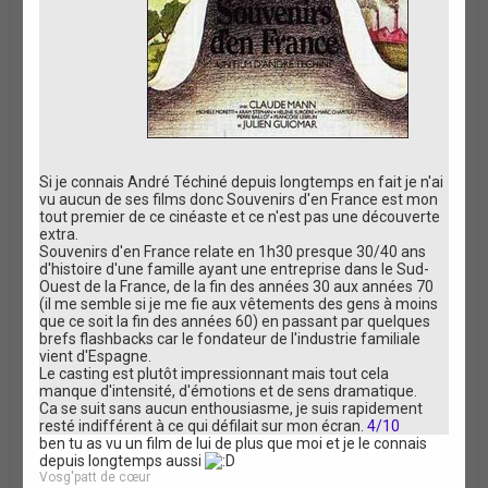
Si je connais André Téchiné depuis longtemps en fait je n'ai
vu aucun de ses films donc Souvenirs d'en France est mon
tout premier de ce cinéaste et ce n'est pas une découverte
extra.
Souvenirs d'en France relate en 1h30 presque 30/40 ans
d'histoire d'une famille ayant une entreprise dans le Sud-
Ouest de la France, de la fin des années 30 aux années 70
(il me semble si je me fie aux vêtements des gens à moins
que ce soit la fin des années 60) en passant par quelques
brefs flashbacks car le fondateur de l'industrie familiale
vient d'Espagne.
Le casting est plutôt impressionnant mais tout cela
manque d'intensité, d'émotions et de sens dramatique.
Ca se suit sans aucun enthousiasme, je suis rapidement
resté indifférent à ce qui défilait sur mon écran.
4/10
ben tu as vu un film de lui de plus que moi et je le connais
depuis longtemps aussi
Vosg'patt de cœur