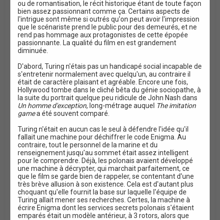
ou de romantisation, le récit historique étant de toute façon
bien assez passionnant comme ça. Certains aspects de
l'intrigue sont même si outrés qu'on peut avoir l'impression
que le scénariste prend le public pour des demeurés, et ne
rend pas hommage aux protagonistes de cette épopée
passionnante. La qualité du film en est grandement
diminuée.
D'abord, Turing n'étais pas un handicapé social incapable de
s'entretenir normalement avec quelqu'un, au contraire il
était de caractère plaisant et agréable. Encore une fois,
Hollywood tombe dans le cliché bêta du génie sociopathe, à
la suite du portrait quelque peu ridicule de John Nash dans
Un homme d'exception
, long-métrage auquel
The imitation
game
a été souvent comparé.
Turing n'était en aucun cas le seul à défendre l'idée qu'il
fallait une machine pour déchiffrer le code Enigma. Au
contraire, tout le personnel de la marine et du
renseignement jusqu'au sommet était assez intelligent
pour le comprendre. Déjà, les polonais avaient développé
une machine à décrypter, qui marchait parfaitement, ce
que le film se garde bien de rappeler, se contentant d'une
très brève allusion à son existence. Cela est d'autant plus
choquant qu'elle fournit la base sur laquelle l'équipe de
Turing allait mener ses recherches. Certes, la machine à
écrire Enigma dont les services secrets polonais s'étaient
emparés était un modèle antérieur, à 3 rotors, alors que