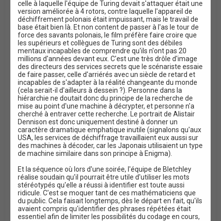
celle à laquelle l'équipe de Turing devait s'attaquer était une
version améliorée à 4 rotors, contre laquelle l'appareil de
déchiffrement polonais était impuissant, mais le travail de
base était bien là. Et non content de passer à l'as le tour de
force des savants polonais, le film préfère faire croire que
les supérieurs et collègues de Turing sont des débiles
mentaux incapables de comprendre qu'ils n'ont pas 20
millions d'années devant eux. C'est une très drôle d'image
des directeurs des services secrets que le scénariste essaie
de faire passer, celle d'arriérés avec un siècle de retard et
incapables de s'adapter à la réalité changeante du monde
(cela serait-il d'ailleurs à dessein ?). Personne dans la
hiérarchie ne doutait donc du principe de la recherche de
mise au point d'une machine à décrypter, et personne n'a
cherché à entraver cette recherche. Le portrait de Alistair
Dennison est donc uniquement destiné à donner un
caractère dramatique emphatique inutile (signalons qu'aux
USA, les services de déchiffrage travaillaient eux aussi sur
des machines à décoder, car les Japonais utilisaient un type
de machine similaire dans son principe à Enigma).
Et la séquence où lors d'une soirée, l'équipe de Bletchley
réalise soudain qu'il pourrait être utile d'utiliser les mots
stéréotypés qu'elle a réussi à identifier est toute aussi
ridicule. C'est se moquer tant de ces mathématiciens que
du public. Cela faisait longtemps, dès le départ en fait, qu'ils
avaient compris qu'identifier des phrases répétées était
essentiel afin de limiter les possibilités du codage en cours,