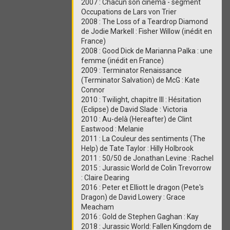
2007 : Chacun son cinéma - segment
Occupations de Lars von Trier
2008 : The Loss of a Teardrop Diamond
de Jodie Markell : Fisher Willow (inédit en
France)
2008 : Good Dick de Marianna Palka : une
femme (inédit en France)
2009 : Terminator Renaissance
(Terminator Salvation) de McG : Kate
Connor
2010 : Twilight, chapitre III : Hésitation
(Eclipse) de David Slade : Victoria
2010 : Au-delà (Hereafter) de Clint
Eastwood : Melanie
2011 : La Couleur des sentiments (The
Help) de Tate Taylor : Hilly Holbrook
2011 : 50/50 de Jonathan Levine : Rachel
2015 : Jurassic World de Colin Trevorrow
: Claire Dearing
2016 : Peter et Elliott le dragon (Pete's
Dragon) de David Lowery : Grace
Meacham
2016 : Gold de Stephen Gaghan : Kay
2018 : Jurassic World: Fallen Kingdom de