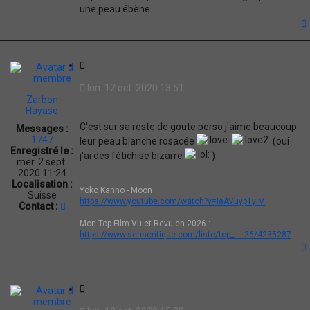
une peau ébène.
t
C
i
lun. 12 oct. 2020 13:51
t
Zarbon
a
Hayase
t
C'est sur sa reste de goute perso j'aime beaucoup
Messages :
i
1747
leur peau blanche rosacée
(oui
o
Enregistré le :
j'ai des fétichise bizarre
)
n
mer. 2 sept.
2020 11:24
Localisation :
Yoko Kanno - Moon
Suisse
https://www.youtube.com/watch?v=IaAVuyp1yiM
C
Contact :
o
Mon Top Film Vu et Revu en 2026 :
n
https://www.senscritique.com/liste/top_ ... 26/4235287
t
a
c
t
t
e
C
r
i
Z