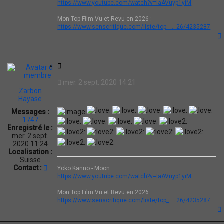
https://www.youtube.com/watch?v=IaAVuyp1yiM
Mon Top Film Vu et Revu en 2026 :
https://www.senscritique.com/liste/top_ ... 26/4235287
t
C
i
mer. 2 sept. 2020 14:21
t
Zarbon
a
Hayase
t
Messages :
i
1747
o
Enregistré le :
n
mer. 2 sept.
2020 11:24
Localisation :
Suisse
C
Contact :
Yoko Kanno - Moon
o
https://www.youtube.com/watch?v=IaAVuyp1yiM
n
t
Mon Top Film Vu et Revu en 2026 :
a
https://www.senscritique.com/liste/top_ ... 26/4235287
c
t
e