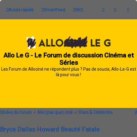
Accès rapide
Smartfeed
FAQ
Allo Le G - Le Forum de discussion Cinéma et
Séries
Les Forum de Allociné ne répondent plus ? Pas de soucis, Allo-Le-G est
là pour vous !
Index du forum
Allo (pas que) ciné
Stars & Célébrités
Bryce Dallas Howard Beauté Fatale