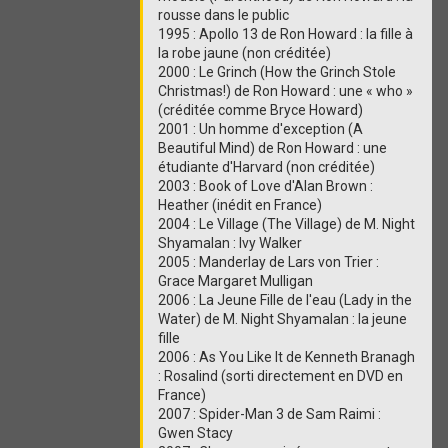
r
rousse dans le public
Z
1995 : Apollo 13 de Ron Howard : la fille à
a
la robe jaune (non créditée)
r
2000 : Le Grinch (How the Grinch Stole
b
Christmas!) de Ron Howard : une « who »
o
n
(créditée comme Bryce Howard)
H
2001 : Un homme d'exception (A
a
Beautiful Mind) de Ron Howard : une
y
étudiante d'Harvard (non créditée)
a
2003 : Book of Love d'Alan Brown :
s
e
Heather (inédit en France)
2004 : Le Village (The Village) de M. Night
Shyamalan : Ivy Walker
2005 : Manderlay de Lars von Trier :
Grace Margaret Mulligan
2006 : La Jeune Fille de l'eau (Lady in the
Water) de M. Night Shyamalan : la jeune
fille
2006 : As You Like It de Kenneth Branagh
: Rosalind (sorti directement en DVD en
France)
2007 : Spider-Man 3 de Sam Raimi :
Gwen Stacy