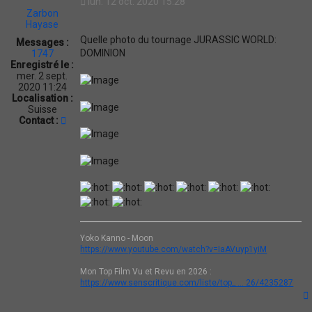
lun. 12 oct. 2020 15:28
t
a
Zarbon
r
a
Hayase
b
t
Quelle photo du tournage JURASSIC WORLD:
o
Messages :
i
n
DOMINION
1747
o
H
Enregistré le :
a
n
mer. 2 sept.
y
2020 11:24
a
Localisation :
s
Suisse
e
C
Contact :
o
n
t
a
c
t
e
r
Z
a
Yoko Kanno - Moon
r
https://www.youtube.com/watch?v=IaAVuyp1yiM
b
o
Mon Top Film Vu et Revu en 2026 :
n
https://www.senscritique.com/liste/top_ ... 26/4235287
H
a
y