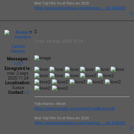
Mon Top Film Vu et Revu en 2026 :
e
https://www.senscritique.com/liste/top_ ... 26/4235287
r
Z
a
r
t
b
C
o
i
n
ven. 18 sept. 2020 12:16
H
t
Zarbon
a
a
Hayase
y
t
a
Messages :
i
s
1747
e
o
Enregistré le :
n
mer. 2 sept.
2020 11:24
Localisation :
Suisse
C
Contact :
o
n
Yoko Kanno - Moon
t
https://www.youtube.com/watch?v=IaAVuyp1yiM
a
c
Mon Top Film Vu et Revu en 2026 :
t
https://www.senscritique.com/liste/top_ ... 26/4235287
e
r