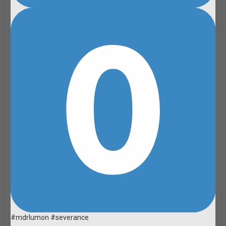
#mdrlumon #severance