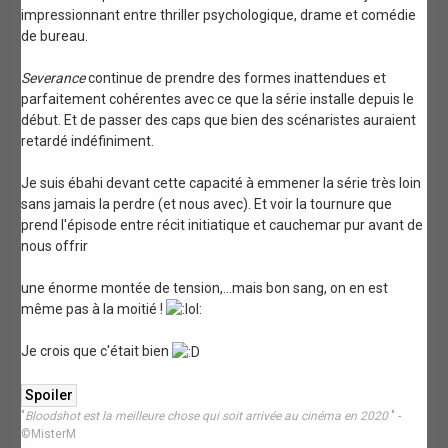
impressionnant entre thriller psychologique, drame et comédie
de bureau.
Severance
continue de prendre des formes inattendues et
parfaitement cohérentes avec ce que la série installe depuis le
début. Et de passer des caps que bien des scénaristes auraient
retardé indéfiniment.
Je suis ébahi devant cette capacité à emmener la série très loin
sans jamais la perdre (et nous avec). Et voir la tournure que
prend l'épisode entre récit initiatique et cauchemar pur avant de
nous offrir
une énorme montée de tension,...mais bon sang, on en est
même pas à la moitié !
Je crois que c'était bien
"
Bloodshot est la meilleure chose qui soit arrivée au cinéma en 2020
" -
©MisterM