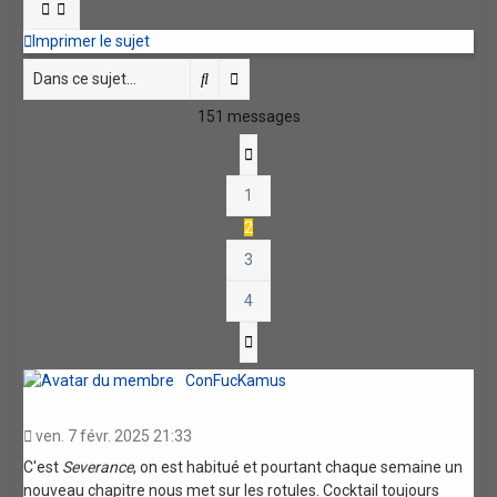
Imprimer le sujet
Rechercher
Recherche avancée
151 messages
Précédente
1
2
3
4
Suivante
ConFucKamus
ven. 7 févr. 2025 21:33
C'est
Severance
, on est habitué et pourtant chaque semaine un
nouveau chapitre nous met sur les rotules. Cocktail toujours