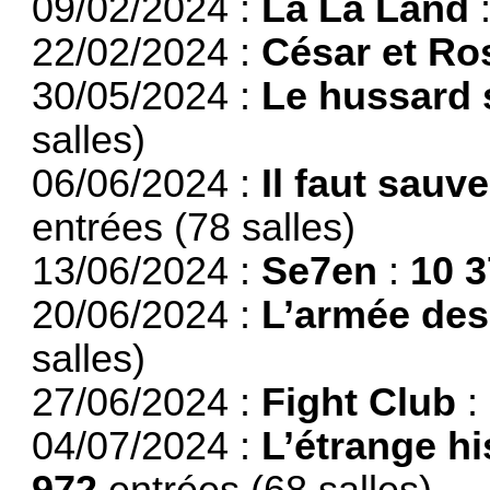
09/02/2024 :
La La Land
22/02/2024 :
César et Ro
30/05/2024 :
Le hussard s
salles)
06/06/2024 :
Il faut sauv
entrées (78 salles)
13/06/2024 :
Se7en
:
10 
20/06/2024 :
L’armée des
salles)
27/06/2024 :
Fight Club
:
04/07/2024 :
L’étrange h
972
entrées (68 salles)