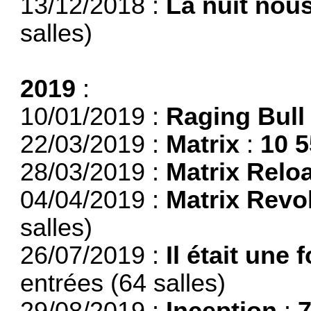
13/12/2018 :
La nuit nous
salles)
2019
:
10/01/2019 :
Raging Bull
22/03/2019 :
Matrix
:
10 
28/03/2019 :
Matrix Relo
04/04/2019 :
Matrix Revo
salles)
26/07/2019 :
Il était une 
entrées (64 salles)
29/08/2019 :
Inception
:
7