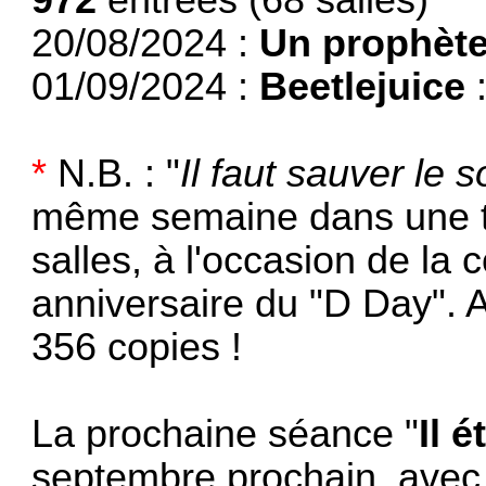
20/08/2024 :
Un prophèt
01/09/2024 :
Beetlejuice
*
N.B. : "
Il faut sauver le 
même semaine dans une t
salles, à l'occasion de 
anniversaire du "D Day". A
356 copies !
La prochaine séance "
Il é
septembre prochain, avec l