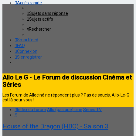
Accès rapide
Sujets sans réponse
Sujets actifs
Rechercher
Smartfeed
FAQ
Connexion
S’enregistrer
Allo Le G - Le Forum de discussion Cinéma et
Séries
Les Forum de Allociné ne répondent plus ? Pas de soucis, Allo-Le-G
est là pour vous !
Index du forum
Allo (pas que) ciné
Séries TV
Rechercher
House of the Dragon (HBO) - Saison 3