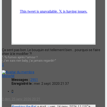
Ça sent pas bon. Le bouquin est tellement bien... pourquoi se faire
chier à le modifier ?!
"- Tu fumes après l'amour ?
- J'en sais rien baby, j'ai jamais regardé !"
Haut
MisterM
Messages :
2951
Enregistré le :
mer. 2 sept. 2020 21:37
Citation
dim. 25 janv. 2026 20:21
Breaking the Bat
a écrit :
↑
ven. 16 janv. 2026 11:13
Ça