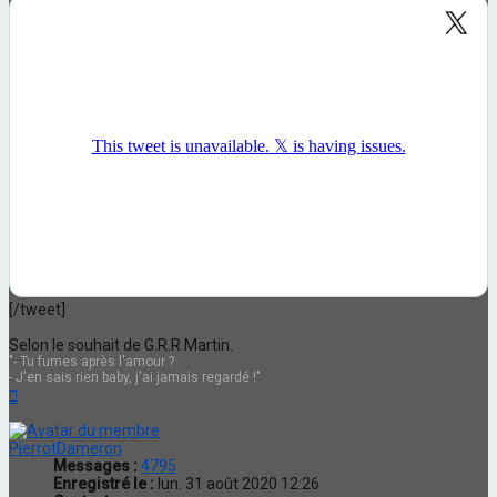
[/tweet]
Selon le souhait de G.R.R Martin.
"- Tu fumes après l'amour ?
- J'en sais rien baby, j'ai jamais regardé !"
Haut
PierrotDameron
Messages :
4795
Enregistré le :
lun. 31 août 2020 12:26