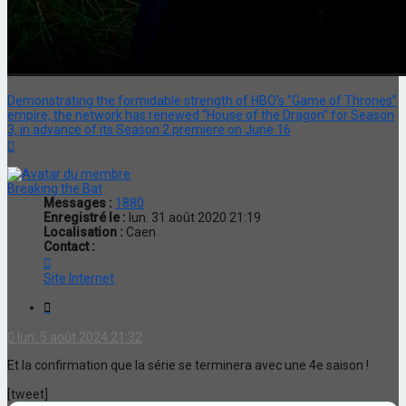
Demonstrating the formidable strength of HBO’s “Game of Thrones”
empire, the network has renewed “House of the Dragon” for Season
3, in advance of its Season 2 premiere on June 16
Haut
Breaking the Bat
Messages :
1880
Enregistré le :
lun. 31 août 2020 21:19
Localisation :
Caen
Contact :
Contacter
Breaking
Site Internet
the
Bat
Citation
lun. 5 août 2024 21:32
Et la confirmation que la série se terminera avec une 4e saison !
[tweet]