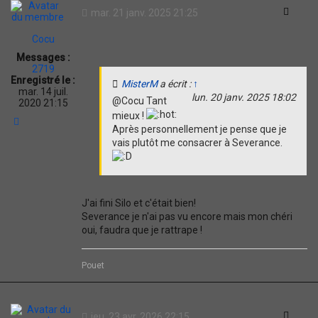
Citati
mar. 21 janv. 2025 21:25
Cocu
Messages :
2719
Enregistré le :
MisterM
a écrit :
↑
mar. 14 juil.
lun. 20 janv. 2025 18:02
@Cocu Tant
2020 21:15
mieux !
H
Après personnellement je pense que je
a
vais plutôt me consacrer à Severance.
u
t
J'ai fini Silo et c'était bien!
Severance je n'ai pas vu encore mais mon chéri
oui, faudra que je rattrape !
Pouet
Citati
jeu. 23 avr. 2026 22:15