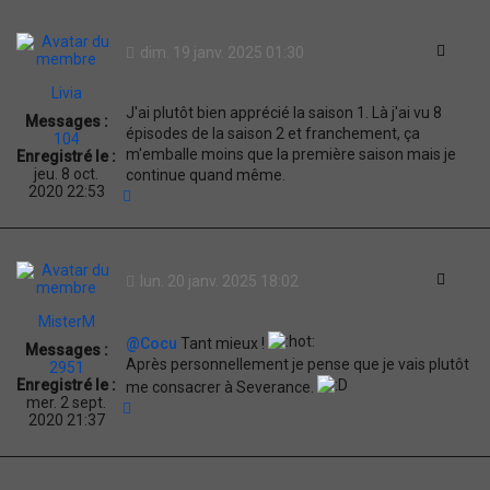
Citati
dim. 19 janv. 2025 01:30
Livia
J'ai plutôt bien apprécié la saison 1. Là j'ai vu 8
Messages :
épisodes de la saison 2 et franchement, ça
104
m'emballe moins que la première saison mais je
Enregistré le :
jeu. 8 oct.
continue quand même.
2020 22:53
H
a
u
t
Citati
lun. 20 janv. 2025 18:02
MisterM
@Cocu
Tant mieux !
Messages :
Après personnellement je pense que je vais plutôt
2951
Enregistré le :
me consacrer à Severance.
mer. 2 sept.
H
2020 21:37
a
u
t