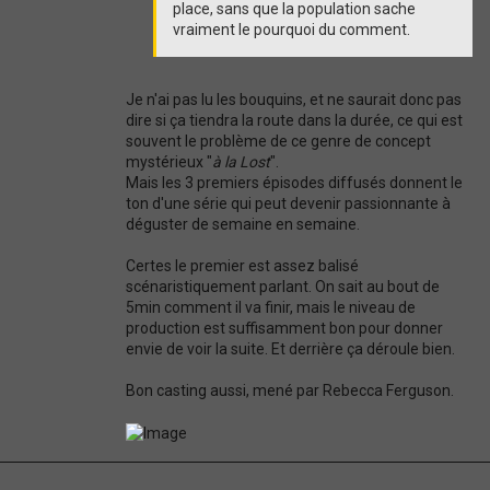
place, sans que la population sache
vraiment le pourquoi du comment.
Je n'ai pas lu les bouquins, et ne saurait donc pas
dire si ça tiendra la route dans la durée, ce qui est
souvent le problème de ce genre de concept
mystérieux "
à la Lost
".
Mais les 3 premiers épisodes diffusés donnent le
ton d'une série qui peut devenir passionnante à
déguster de semaine en semaine.
Certes le premier est assez balisé
scénaristiquement parlant. On sait au bout de
5min comment il va finir, mais le niveau de
production est suffisamment bon pour donner
envie de voir la suite. Et derrière ça déroule bien.
Bon casting aussi, mené par Rebecca Ferguson.