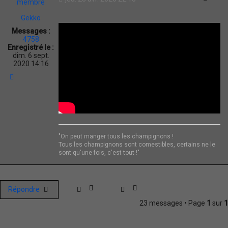
Gekko
Messages :
4758
Enregistré le :
dim. 6 sept.
2020 14:16
H
a
u
t
"On peut manger tous les champignons !
Tous les champignons sont comestibles, certains ne le
sont qu'une fois, c'est tout !"
Répondre
23 messages • Page
1
sur
1