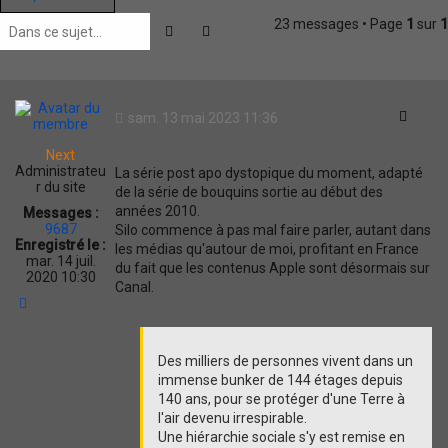
23 messages • Page
1
sur
1
Rechercher
Recherche avancée
Citati
sam. 13 mai 2023 11:36
Next
Administrateu
La série post apo dystopique du moment, adapté
r du site
de la série de bouquins sortie au début des
années 2010.
Messages :
9687
Silo commence à pas mal faire parler, autant dans
Enregistré le :
les médias qu'autour de moi, profitant en France
mar. 14 juil.
du fait que les contenus Apple sont désormais sur
2020 10:30
Canal.
H
a
u
t
Des milliers de personnes vivent dans un
immense bunker de 144 étages depuis
140 ans, pour se protéger d'une Terre à
l'air devenu irrespirable.
Une hiérarchie sociale s'y est remise en