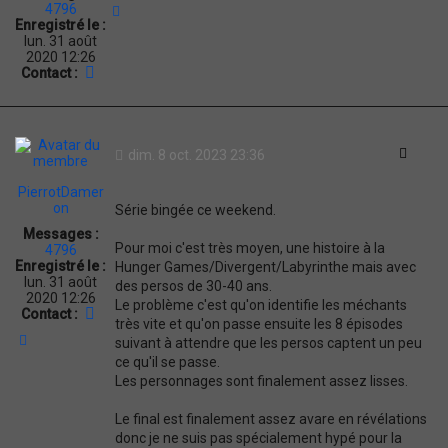
4796
H
Enregistré le :
a
lun. 31 août
u
2020 12:26
t
C
Contact :
o
n
t
a
c
Citati
dim. 8 oct. 2023 23:36
t
e
PierrotDamer
r
on
Série bingée ce weekend.
P
i
Messages :
e
Pour moi c'est très moyen, une histoire à la
4796
r
Enregistré le :
Hunger Games/Divergent/Labyrinthe mais avec
r
lun. 31 août
des persos de 30-40 ans.
o
2020 12:26
Le problème c'est qu'on identifie les méchants
t
C
Contact :
très vite et qu'on passe ensuite les 8 épisodes
D
o
H
suivant à attendre que les persos captent un peu
a
n
a
m
t
ce qu'il se passe.
u
e
a
Les personnages sont finalement assez lisses.
t
r
c
o
t
Le final est finalement assez avare en révélations
n
e
donc je ne suis pas spécialement hypé pour la
r