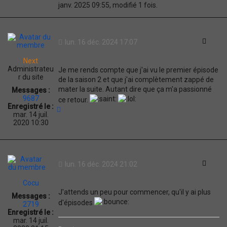
janv. 2025 09:55, modifié 1 fois.
o
t
D
a
m
Citati
lun. 16 déc. 2024 17:07
e
r
Next
o
Administrateu
Je me rends compte que j'ai vu le premier épisode
n
r du site
de la saison 2 et que j'ai complètement zappé de
mater la suite. Autant dire que ça m'a passionné
Messages :
9687
ce retour.
Enregistré le :
H
mar. 14 juil.
a
2020 10:30
u
t
Citati
lun. 16 déc. 2024 21:02
Cocu
J'attends un peu pour commencer, qu'il y ai plus
Messages :
d'épisodes
2719
Enregistré le :
mar. 14 juil.