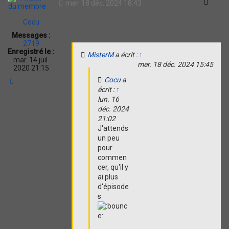
Citati
mer. 18 déc. 2024 18:43
Cocu
Messages :
2719
Enregistré le :
MisterM
a écrit :
↑
mar. 14 juil.
mer. 18 déc. 2024 15:45
2020 21:15
Cocu
a
H
a
écrit :
↑
u
lun. 16
t
déc. 2024
21:02
J'attends
un peu
pour
commen
cer, qu'il y
ai plus
d'épisode
s