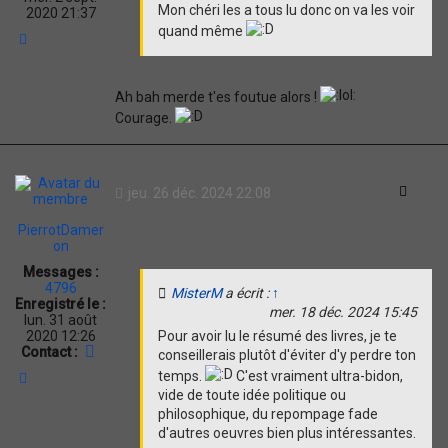
Mon chéri les a tous lu donc on va les voir
2020 21:37
quand même
H
a
u
t
Ah bah merde t'es foutue alors !
Courage.
Citati
jeu. 26 déc. 2024 22:08
PierrotDamer
on
Messages :
4796
MisterM
a écrit :
↑
Enregistré le :
mer. 18 déc. 2024 15:45
lun. 31 août
2020 12:26
Pour avoir lu le résumé des livres, je te
C
Contact :
conseillerais plutôt d'éviter d'y perdre ton
o
temps.
C'est vraiment ultra-bidon,
H
n
a
vide de toute idée politique ou
t
u
philosophique, du repompage fade
a
t
c
d'autres oeuvres bien plus intéressantes.
t