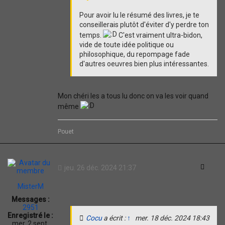
Pour avoir lu le résumé des livres, je te
conseillerais plutôt d'éviter d'y perdre ton
temps.
C'est vraiment ultra-bidon,
vide de toute idée politique ou
philosophique, du repompage fade
d'autres oeuvres bien plus intéressantes.
Mon chéri les a tous lu donc on va les voir quand
même
Pouet
Citati
jeu. 26 déc. 2024 21:37
MisterM
Messages :
2951
Enregistré le :
Cocu
a écrit :
↑
mer. 18 déc. 2024 18:43
mer. 2 sept.