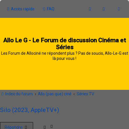
Accès rapide
FAQ
Allo Le G - Le Forum de discussion Cinéma et
Séries
Les Forum de Allociné ne répondent plus ? Pas de soucis, Allo-Le-G est
là pour vous !
Index du forum
Allo (pas que) ciné
Séries TV
Silo (2023, AppleTV+)
Répondre