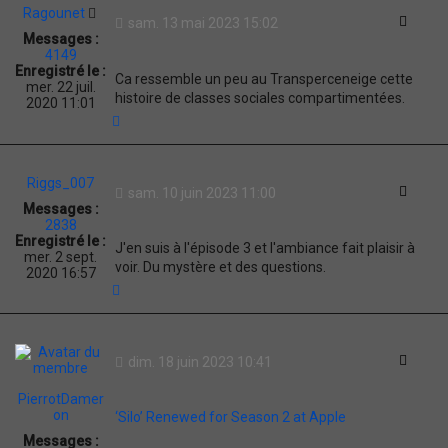
Ragounet
Citati
sam. 13 mai 2023 15:02
Messages :
4149
Enregistré le :
Ca ressemble un peu au Transperceneige cette
mer. 22 juil.
histoire de classes sociales compartimentées.
2020 11:01
H
a
u
t
Riggs_007
Citati
sam. 10 juin 2023 11:00
Messages :
2838
Enregistré le :
J'en suis à l'épisode 3 et l'ambiance fait plaisir à
mer. 2 sept.
voir. Du mystère et des questions.
2020 16:57
H
a
u
t
Citati
dim. 18 juin 2023 10:41
PierrotDamer
on
‘Silo’ Renewed for Season 2 at Apple
Messages :