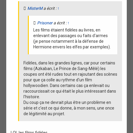
n
MisterM
a écrit :
↑
Prisoner
a écrit :
↑
Les films étaient fidèles au livres, en
enlevant des passages ou faits d'armes
(je pense notamment à la défense de
Hermione envers les elfes par exemples).
Fidèles, dans les grandes lignes, car pour certains
films (Azkaban, Le Prince de Sang-Mêlé) les
coupes ont été rudes tout en rajoutant des scènes
pour que ça colle au rythme d'un film
hollywoodien. Dans certains cas ça enlevait ou
raccourcissait ce qui était le plus intéressant dans
l'histoire.
Du coup ça ne devrait plus être un problème en
série et c'est ce qui donne, à mon sens, une once
de légitimité au projet.
LOL les films fidèles...