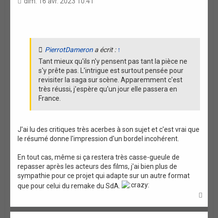
dim. 16 avr. 2023 10:41
t
i
o
n
PierrotDameron
a écrit :
↑
Tant mieux qu'ils n'y pensent pas tant la pièce ne
s'y prête pas. L'intrigue est surtout pensée pour
revisiter la saga sur scène. Apparemment c'est
très réussi, j'espère qu'un jour elle passera en
France.
J'ai lu des critiques très acerbes à son sujet et c'est vrai que
le résumé donne l'impression d'un bordel incohérent.
En tout cas, même si ça restera très casse-gueule de
repasser après les acteurs des films, j'ai bien plus de
sympathie pour ce projet qui adapte sur un autre format
que pour celui du remake du SdA.
H
a
u