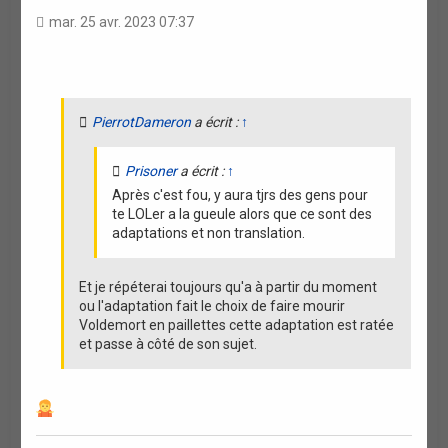
a
mar. 25 avr. 2023 07:37
t
i
o
n
PierrotDameron
a écrit :
↑
Prisoner
a écrit :
↑
Après c'est fou, y aura tjrs des gens pour
te LOLer a la gueule alors que ce sont des
adaptations et non translation.
Et je répéterai toujours qu'a à partir du moment
ou l'adaptation fait le choix de faire mourir
Voldemort en paillettes cette adaptation est ratée
et passe à côté de son sujet.