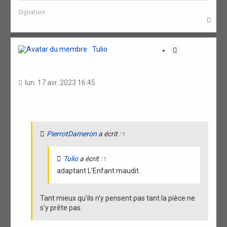
Signature
H
a
u
t
Tulio
C
i
t
a
lun. 17 avr. 2023 16:45
t
i
o
n
PierrotDameron
a écrit :
↑
Tulio
a écrit :
↑
adaptant L'Enfant maudit
Tant mieux qu'ils n'y pensent pas tant la pièce ne
s'y prête pas.