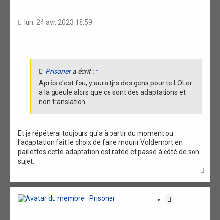
t
a
lun. 24 avr. 2023 18:59
t
i
o
n
Prisoner
a écrit :
↑
Après c'est fou, y aura tjrs des gens pour te LOLer
a la gueule alors que ce sont des adaptations et
non translation.
Et je répéterai toujours qu'a à partir du moment ou
l'adaptation fait le choix de faire mourir Voldemort en
paillettes cette adaptation est ratée et passe à côté de son
sujet.
H
a
u
t
Prisoner
C
i
t