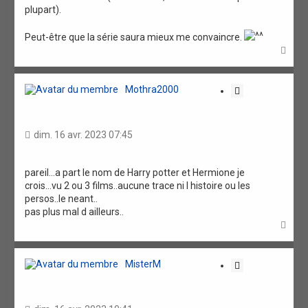
plupart).
Peut-être que la série saura mieux me convaincre.
H
a
u
t
Mothra2000
C
i
t
a
dim. 16 avr. 2023 07:45
t
i
o
pareil...a part le nom de Harry potter et Hermione je
crois...vu 2 ou 3 films..aucune trace ni l histoire ou les
n
persos..le neant..
pas plus mal d ailleurs..
H
a
u
t
MisterM
C
i
t
a