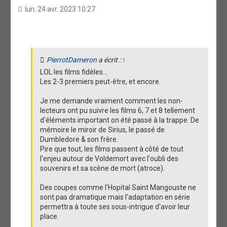
a
lun. 24 avr. 2023 10:27
t
i
o
n
PierrotDameron
a écrit :
↑
LOL les films fidèles...
Les 2-3 premiers peut-être, et encore.
Je me demande vraiment comment les non-
lecteurs ont pu suivre les films 6, 7 et 8 tellement
d'éléments important on été passé à la trappe. De
mémoire le miroir de Sirius, le passé de
Dumbledore & son frère.
Pire que tout, les films passent à côté de tout
l'enjeu autour de Voldemort avec l'oubli des
souvenirs et sa scène de mort (atroce).
Des coupes comme l'Hopital Saint Mangouste ne
sont pas dramatique mais l'adaptation en série
permettra à toute ses sous-intrigue d'avoir leur
place.