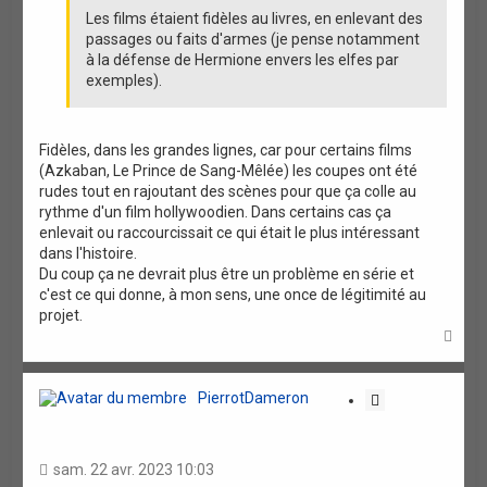
Les films étaient fidèles au livres, en enlevant des
passages ou faits d'armes (je pense notamment
à la défense de Hermione envers les elfes par
exemples).
Fidèles, dans les grandes lignes, car pour certains films
(Azkaban, Le Prince de Sang-Mêlée) les coupes ont été
rudes tout en rajoutant des scènes pour que ça colle au
rythme d'un film hollywoodien. Dans certains cas ça
enlevait ou raccourcissait ce qui était le plus intéressant
dans l'histoire.
Du coup ça ne devrait plus être un problème en série et
c'est ce qui donne, à mon sens, une once de légitimité au
projet.
H
a
u
t
PierrotDameron
C
i
t
a
sam. 22 avr. 2023 10:03
t