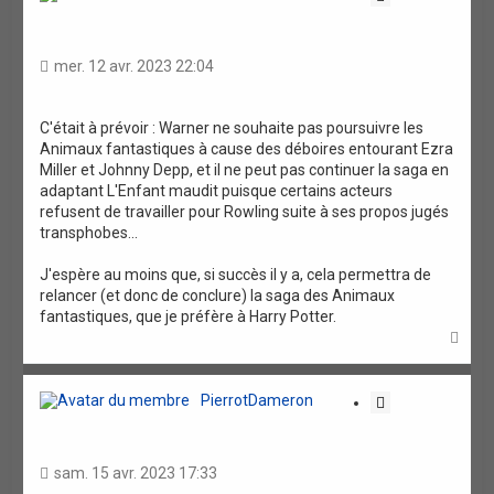
i
t
a
mer. 12 avr. 2023 22:04
t
i
o
C'était à prévoir : Warner ne souhaite pas poursuivre les
Animaux fantastiques à cause des déboires entourant Ezra
n
Miller et Johnny Depp, et il ne peut pas continuer la saga en
adaptant L'Enfant maudit puisque certains acteurs
refusent de travailler pour Rowling suite à ses propos jugés
transphobes...
J'espère au moins que, si succès il y a, cela permettra de
relancer (et donc de conclure) la saga des Animaux
fantastiques, que je préfère à Harry Potter.
H
a
u
t
PierrotDameron
C
i
t
a
sam. 15 avr. 2023 17:33
t