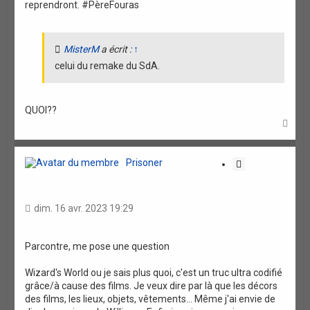
reprendront. #PèreFouras
MisterM
a écrit :
↑
celui du remake du SdA.
QUOI??
H
a
u
t
Prisoner
C
i
t
a
dim. 16 avr. 2023 19:29
t
i
o
Parcontre, me pose une question
n
Wizard's World ou je sais plus quoi, c'est un truc ultra codifié
grâce/à cause des films. Je veux dire par là que les décors
des films, les lieux, objets, vêtements... Même j'ai envie de