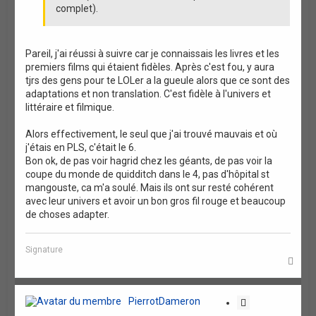
complet).
Pareil, j'ai réussi à suivre car je connaissais les livres et les
premiers films qui étaient fidèles. Après c'est fou, y aura
tjrs des gens pour te LOLer a la gueule alors que ce sont des
adaptations et non translation. C'est fidèle à l'univers et
littéraire et filmique.
Alors effectivement, le seul que j'ai trouvé mauvais et où
j'étais en PLS, c'était le 6.
Bon ok, de pas voir hagrid chez les géants, de pas voir la
coupe du monde de quidditch dans le 4, pas d'hôpital st
mangouste, ca m'a soulé. Mais ils ont sur resté cohérent
avec leur univers et avoir un bon gros fil rouge et beaucoup
de choses adapter.
Signature
H
a
u
t
PierrotDameron
C
i