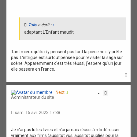
i
o
n
Tulio
a écrit :
↑
adaptant L'Enfant maudit
Tant mieux qu'ils n'y pensent pas tant la pièce ne s'y prête
pas. L'intrigue est surtout pensée pour revisiter la saga sur
scène. Apparemment c'est très réussi, j'espère qu'un jour
elle passera en France.
H
a
u
t
Next
C
Administrateur du site
i
t
a
sam. 15 avr. 2023 17:38
t
i
o
Je n'ai pas lu les livres et n'ai jamais réussi à m'intéresser
vraiment aux films (aussitôt vus, aussitôt oubliés pour la
n