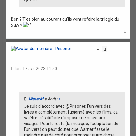
Ben ? T'es bien au courant qu'ils vont refaire la trilogie du
SdA ?
H
a
u
t
Prisoner
C
i
t
a
lun. 17 avr. 2023 11:50
t
i
o
n
MisterM
a écrit :
↑
Je suis d'accord avec @Prisoner, l'univers des
livres a complètement fusionné avec les films, ça
va être très difficile d'imposer de nouveaux
visages. Pour le reste (la musique, l'adaptation de
l'univers) on peut douter que Warner fasse le
moindre pas de côté pour proposer autre chose.