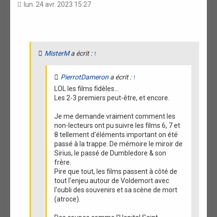
a
lun. 24 avr. 2023 15:27
t
i
o
n
MisterM
a écrit :
↑
PierrotDameron
a écrit :
↑
LOL les films fidèles...
Les 2-3 premiers peut-être, et encore.
Je me demande vraiment comment les
non-lecteurs ont pu suivre les films 6, 7 et
8 tellement d'éléments important on été
passé à la trappe. De mémoire le miroir de
Sirius, le passé de Dumbledore & son
frère.
Pire que tout, les films passent à côté de
tout l'enjeu autour de Voldemort avec
l'oubli des souvenirs et sa scène de mort
(atroce).