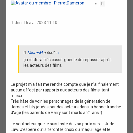
t
PierrotDameron
C
i
t
a
dim. 16 avr. 2023 11:10
t
i
o
n
MisterM
a écrit :
↑
ça restera très casse-gueule de repasser après
les acteurs des films
Le projet m'a fait me rendre compte que je n'ai finalement
aucun affect par rapports aux acteurs des films, tant
mieux.
Très hâte de voir les personnages de la génération de
James et Lily jouées par des acteurs dans la bonne tranche
d'âge (les parents de Harry sont morts à 21 ans !).
Le seul acteur que je suis triste de voir partir serait Jude
Law. J'espère qu'ils feront le choix du maquillage et le