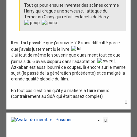
Tout ça pour ensuite inventer des scènes comme
Harry qui drague une serveuse, l'attaque du
Terrier ou Ginny qui refait les lacets de Harry
Il est fort possible que j'ai suivi le 7-8 sans difficulté parce
que j'avais justement lu le livre.
J'ai tout de même le souvenir que quasiment tout ce que
j'aimais du 6 avais disparu dans l'adaptation.
Azkaban est aussi bourré de coupes, là encore sur le même
sujet (le passé de la génération précédente) et ce malgré la
grande qualité globale du film.
En tout cas c'est clair qu'il y a matière à faire mieux
(contrairement au SdA qui était assez complet).
H
a
u
t
Prisoner
C
i
t