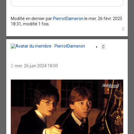
Modifié en dernier par
PierrotDameron
le mer. 26 févr. 2025
18:31, modifié 1 fois.
H
a
u
t
PierrotDameron
C
i
t
a
mer. 26 juin 2024 18:00
t
i
o
n