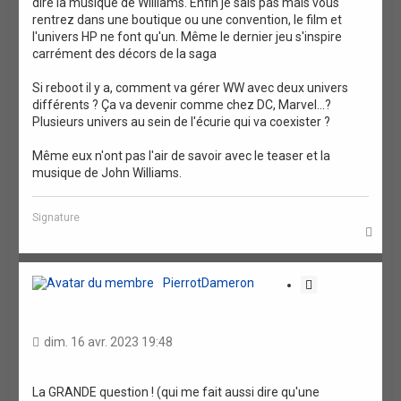
dire la musique de Williams. Enfin je sais pas mais vous
rentrez dans une boutique ou une convention, le film et
l'univers HP ne font qu'un. Même le dernier jeu s'inspire
carrément des décors de la saga
Si reboot il y a, comment va gérer WW avec deux univers
différents ? Ça va devenir comme chez DC, Marvel...?
Plusieurs univers au sein de l'écurie qui va coexister ?
Même eux n'ont pas l'air de savoir avec le teaser et la
musique de John Williams.
Signature
H
a
u
t
PierrotDameron
C
i
t
a
dim. 16 avr. 2023 19:48
t
i
o
La GRANDE question ! (qui me fait aussi dire qu'une