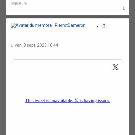
Signature
H
a
u
t
PierrotDameron
C
i
t
a
ven. 8 sept. 2023 16:44
t
i
o
n