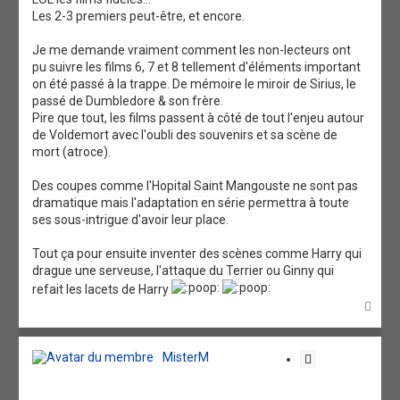
Les 2-3 premiers peut-être, et encore.
Je me demande vraiment comment les non-lecteurs ont
pu suivre les films 6, 7 et 8 tellement d'éléments important
on été passé à la trappe. De mémoire le miroir de Sirius, le
passé de Dumbledore & son frère.
Pire que tout, les films passent à côté de tout l'enjeu autour
de Voldemort avec l'oubli des souvenirs et sa scène de
mort (atroce).
Des coupes comme l'Hopital Saint Mangouste ne sont pas
dramatique mais l'adaptation en série permettra à toute
ses sous-intrigue d'avoir leur place.
Tout ça pour ensuite inventer des scènes comme Harry qui
drague une serveuse, l'attaque du Terrier ou Ginny qui
refait les lacets de Harry
H
a
u
t
MisterM
C
i
t