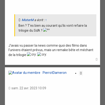
i
o
n
MisterM
a écrit :
↑
Ben ? T'es bien au courant qu'ils vont refaire la
trilogie du SdA ?
J'avais vu passer la news comme quoi des films dans
l'univers étaient prévus, mais un remake bête et méchant
de la trilogie
H
a
u
t
PierrotDameron
C
i
t
a
sam. 22 avr. 2023 10:09
t
i
o