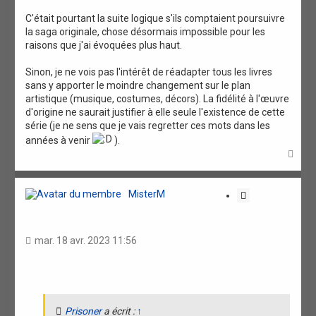
C'était pourtant la suite logique s'ils comptaient poursuivre
la saga originale, chose désormais impossible pour les
raisons que j'ai évoquées plus haut.
Sinon, je ne vois pas l'intérêt de réadapter tous les livres
sans y apporter le moindre changement sur le plan
artistique (musique, costumes, décors). La fidélité à l'œuvre
d'origine ne saurait justifier à elle seule l'existence de cette
série (je ne sens que je vais regretter ces mots dans les
années à venir
).
H
a
u
t
MisterM
C
i
t
a
mar. 18 avr. 2023 11:56
t
i
o
n
Prisoner
a écrit :
↑