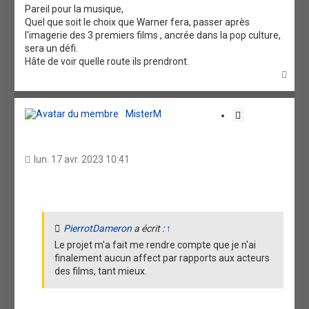
Pareil pour la musique,
Quel que soit le choix que Warner fera, passer après
l'imagerie des 3 premiers films , ancrée dans la pop culture,
sera un défi.
Hâte de voir quelle route ils prendront.
H
a
u
t
MisterM
C
i
t
a
lun. 17 avr. 2023 10:41
t
i
o
n
PierrotDameron
a écrit :
↑
Le projet m'a fait me rendre compte que je n'ai
finalement aucun affect par rapports aux acteurs
des films, tant mieux.