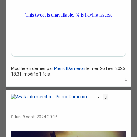
Modifié en dernier par
PierrotDameron
le mer. 26 févr. 2025
18:31, modifié 1 fois.
H
a
u
t
PierrotDameron
C
i
t
a
lun. 9 sept. 2024 20:16
t
i
o