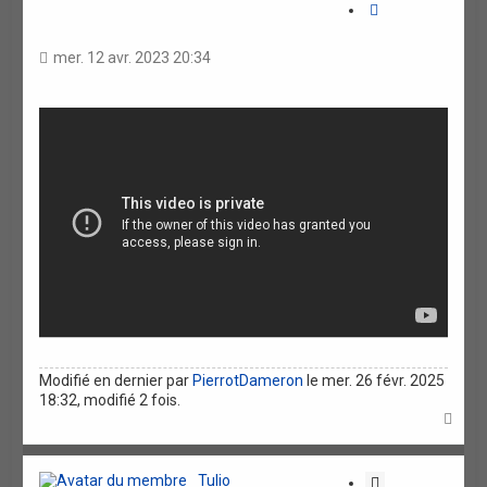
r
a
r
i
t
v
t
e
a
a
mer. 12 avr. 2023 20:34
n
t
c
é
i
e
o
n
Modifié en dernier par
PierrotDameron
le mer. 26 févr. 2025
18:32, modifié 2 fois.
H
a
u
t
Tulio
C