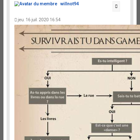
r
willnot94
Citation
jeu. 16 juil. 2020 16:54