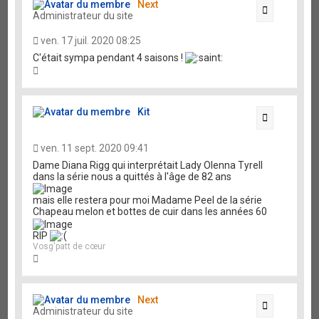
Next
Citation
Administrateur du site
ven. 17 juil. 2020 08:25
C'était sympa pendant 4 saisons !
H
a
u
t
Kit
Citation
ven. 11 sept. 2020 09:41
Dame Diana Rigg qui interprétait Lady Olenna Tyrell
dans la série nous a quittés à l'âge de 82 ans
mais elle restera pour moi Madame Peel de la série
Chapeau melon et bottes de cuir dans les années 60
RIP
Vosg'patt de cœur
H
a
u
t
Next
Citation
Administrateur du site