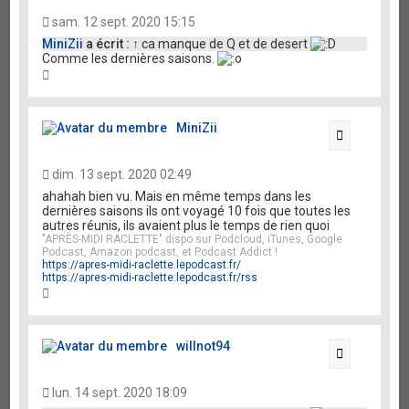
sam. 12 sept. 2020 15:15
MiniZii
a écrit :
↑
ca manque de Q et de desert
Comme les dernières saisons.
H
a
u
t
MiniZii
Citation
dim. 13 sept. 2020 02:49
ahahah bien vu. Mais en même temps dans les
dernières saisons ils ont voyagé 10 fois que toutes les
autres réunis, ils avaient plus le temps de rien quoi
"APRÈS-MIDI RACLETTE" dispo sur Podcloud, iTunes, Google
Podcast, Amazon podcast, et Podcast Addict !
https://apres-midi-raclette.lepodcast.fr/
https://apres-midi-raclette.lepodcast.fr/rss
H
a
u
t
willnot94
Citation
lun. 14 sept. 2020 18:09