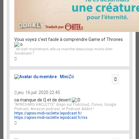
Vous voyez c'est facile à comprendre Game of Thrones
"
Ah bah maintenant, elle va marcher beaucoup moins bien
forcément !
"
H
a
u
t
MiniZii
Citation
jeu. 16 juil. 2020 22:45
ca manque de Q et de desert
"APRÈS-MIDI RACLETTE" dispo sur Podcloud, iTunes, Google
Podcast, Amazon podcast, et Podcast Addict !
https://apres-midi-raclette.lepodcast.fr/
https://apres-midi-raclette.lepodcast.fr/rss
H
a
u
t