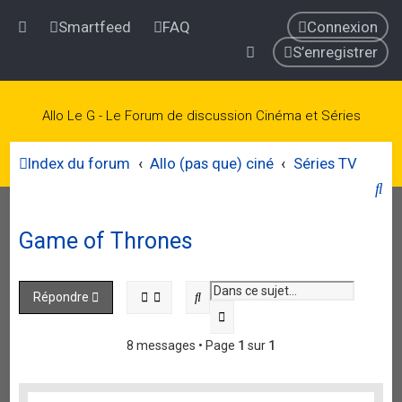
Smartfeed
FAQ
Connexion
S’enregistrer
Allo Le G - Le Forum de discussion Cinéma et Séries
Index du forum
Allo (pas que) ciné
Séries TV
R
e
Game of Thrones
c
h
e
Rechercher
Répondre
r
Recherche avancée
c
8 messages • Page
1
sur
1
h
e