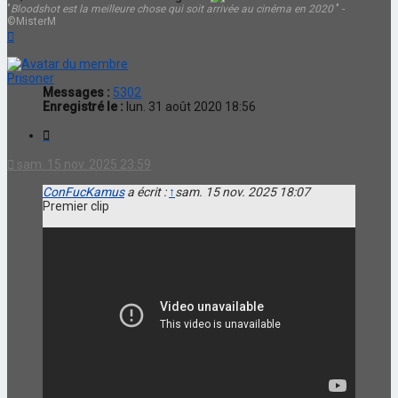
"
Bloodshot est la meilleure chose qui soit arrivée au cinéma en 2020
" -
©MisterM
Haut
Prisoner
Messages :
5302
Enregistré le :
lun. 31 août 2020 18:56
Citation
sam. 15 nov. 2025 23:59
ConFucKamus
a écrit :
↑
sam. 15 nov. 2025 18:07
Premier clip