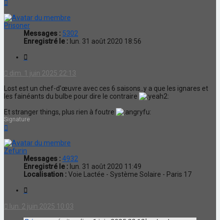
Haut
Prisoner
Messages :
5302
Enregistré le :
lun. 31 août 2020 18:56
Citation
dim. 1 juin 2025 22:13
Lost est un chef-d'œuvre avec ces 6 saisons..y a que les ignares et
les fainéants du bulbe pour dire le contraire
Et stranger things, plus rien à foutre
Signature
Haut
Zefurin
Messages :
4932
Enregistré le :
lun. 31 août 2020 11:49
Localisation :
Voie Lactée - Système Solaire - Paris 17
Citation
lun. 2 juin 2025 10:03