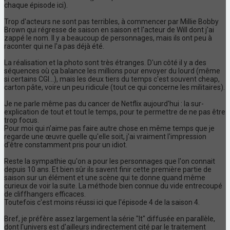
chaque épisode ici).
Trop d'acteurs ne sont pas terribles, à commencer par Millie Bobby
Brown qui régresse de saison en saison et l'acteur de Will dont j'ai
zappé le nom. Il y a beaucoup de personnages, mais ils ont peu à
raconter qui ne l'a pas déjà été.
La réalisation et la photo sont très étranges. D'un côté il y a des
séquences où ça balance les millions pour envoyer du lourd (même
si certains CGI...), mais les deux tiers du temps c'est souvent cheap,
carton pâte, voire un peu ridicule (tout ce qui concerne les militaires).
Je ne parle même pas du cancer de Netflix aujourd'hui : la sur-
explication de tout et tout le temps, pour te permettre de ne pas être
trop focus.
Pour moi qui n'aime pas faire autre chose en même temps que je
regarde une œuvre quelle qu'elle soit, j'ai vraiment l'impression
d'être constamment pris pour un idiot.
Reste la sympathie qu'on a pour les personnages que l'on connait
depuis 10 ans. Et bien sûr ils savent finir cette première partie de
saison sur un élément et une scène qui te donne quand même
curieux de voir la suite. La méthode bien connue du vide entrecoupé
de cliffhangers efficaces.
Toutefois c'est moins réussi ici que l'épisode 4 de la saison 4.
Bref, je préfère assez largement la série "It" diffusée en parallèle,
dont l'univers est d'ailleurs indirectement cité par le traitement