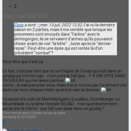
Citation
mer. 13 juil. 2022 16:33
Cocu
a écrit :
↑
mer. 13 juil. 2022 12:32
J'ai vu la dernière
saison en 2 parties, mais il me semble que lorsque les
prisonniers sont envoyés dans "l'arène" avec le
demogorgon, ils se servaient d'armes qu'ils pouvaient
choisir avant de voir "la bête" . Juste après le "dernier
repas". Peut-être une épée qui est restée là d'un
précédent "combat"?
Peut-être que c'est ça.
En fait, c'est pas tant que ce soit l'épée de Conan qui soit dans un
goulag qui m'interroge... c'est juste le fait que... Y A UNE EPEE DANS
UN GOULAG qui me laisse pantois.
Genre... je sais pas pour vous, mais moi je trouve pas forcément une
épée par terre chaque matin quand je vais au bureau.
Ca aurait été celle de Mad Martigahn, Excalibur, Stormbringer ou
Mournblade ou la lame Vorpale de D&D... mon questionnement
aurait été le même : que fait une épée dans un goulag ?
Pour moi le sexe à l'écran ça va ça vient.
Redzing 31/07/2026
Haut