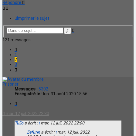
Répondre
Imprimer le sujet
Recherche
Rechercher
avancée
121 messages
Précédente
1
2
3
Suivante
Prisoner
Messages :
5302
Enregistré le :
lun. 31 août 2020 18:56
Citation
mar. 12 juil. 2022 22:30
Tulio
a écrit :
↑
mar. 12 juil. 2022 22:00
Zefurin
a écrit :
↑
mar. 12 juil. 2022