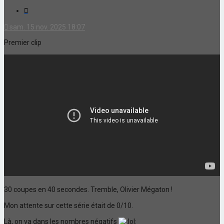
Citation
sam. 15 nov. 2025 18:07
Premier clip
30 coupes en 40 secondes. Tremble, Olivier Mégaton !
Mon attente sur cette série était de 0/10.
Là, on va dans les nombres négatifs