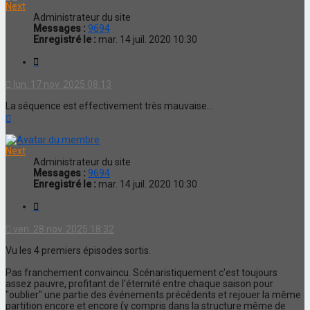
Next
Administrateur du site
Messages :
9694
Enregistré le :
mar. 14 juil. 2020 10:30
Citation
lun. 17 nov. 2025 08:13
La séquence est effectivement très mauvaise...
Haut
Next
Administrateur du site
Messages :
9694
Enregistré le :
mar. 14 juil. 2020 10:30
Citation
ven. 28 nov. 2025 18:32
Vu les 4 premiers épisodes sortis.
Pas franchement convaincu. Scénaristiquement c'est toujours
assez pauvre, profitant de l'éternité entre chaque saison pour
"oublier" une partie des événements précédents et rejouer la même
partition encore et encore (y compris dans la structure même de