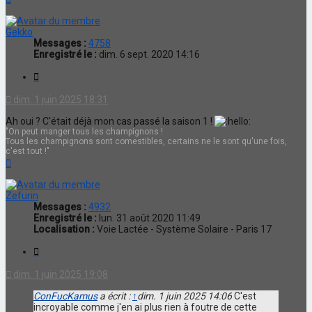
Gekko
Messages :
4758
Enregistré le :
dim. 6 sept. 2020 14:16
Citation
dim. 1 juin 2025 18:31
Ah oui ? C'était déjà mon cas passé la saison 1 !
"On peut manger tous les champignons !
Tous les champignons sont comestibles, certains ne le sont qu'une fois,
c'est tout !"
Haut
Zefurin
Messages :
4932
Enregistré le :
lun. 31 août 2020 11:49
Localisation :
Voie Lactée - Système Solaire - Paris 17
Citation
dim. 1 juin 2025 19:08
ConFucKamus
a écrit :
↑
dim. 1 juin 2025 14:06
C'est
incroyable comme j'en ai plus rien à foutre de cette