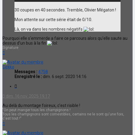
30 coupes en 40 secondes. Tremble, Olivier Mégaton !
Mon attente sur cette série était de 0/10.
Là, on va dans les nombres négatifs
Pourquoi elle s'emmerde a faire ce parcours alors qu'elle saute au
dessus d'un bus à la fin
Signature
Haut
Gekko
Messages :
4758
Enregistré le :
dim. 6 sept. 2020 14:16
Citation
dim. 16 nov. 2025 19:17
Au delà du montage foireux, c'est risible !
"On peut manger tous les champignons !
Tous les champignons sont comestibles, certains ne le sont qu'une fois,
c'est tout !"
Haut