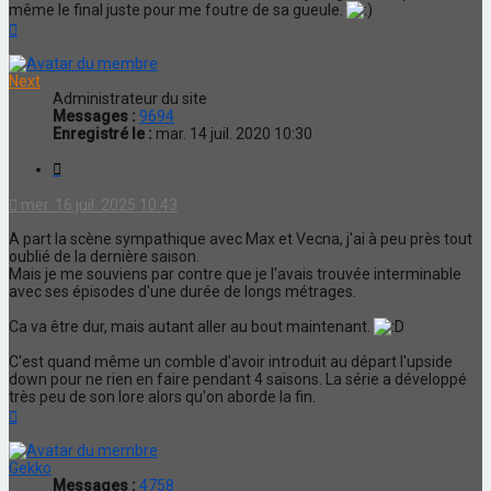
même le final juste pour me foutre de sa gueule.
Haut
Next
Administrateur du site
Messages :
9694
Enregistré le :
mar. 14 juil. 2020 10:30
Citation
mer. 16 juil. 2025 10:43
A part la scène sympathique avec Max et Vecna, j'ai à peu près tout
oublié de la dernière saison.
Mais je me souviens par contre que je l'avais trouvée interminable
avec ses épisodes d'une durée de longs métrages.
Ca va être dur, mais autant aller au bout maintenant.
C'est quand même un comble d'avoir introduit au départ l'upside
down pour ne rien en faire pendant 4 saisons. La série a développé
très peu de son lore alors qu'on aborde la fin.
Haut
Gekko
Messages :
4758