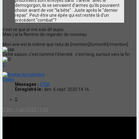
prisonniers sont envoyés dans "l'arène" avec le
demogorgon, ils se servaient d'armes qu'ils pouvaient
choisir avant de voir "la bête" . Juste après le "dernier
repas". Peut-être une épée qui est restée là d'un
précédent "combat"?
c’est ce que je me suis dit aussi.
Mais j’ai la flemme de regarder de nouveau.
Mon avis est le même que celui de [mention]Xsmooth[/mention]
Cette saison, c’est comme l’éternité : c’est long, surtout vers la fin
Haut
Gekko
Messages :
4758
Enregistré le :
dim. 6 sept. 2020 14:16
Citation
dim. 1 juin 2025 11:43