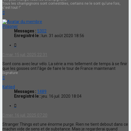
Tous les champignons sont comestibles, certains ne le sont qu'une fois,
c'est tout !"
Haut
Prisoner
Messages :
5302
Enregistré le :
lun. 31 août 2020 18:56
Citation
mar. 15 juil. 2025 22:31
Sont cons avec leur vélo. La série a mis tellement de temps à se finir
que les gosses ont l'âge de faire le tour de France maintenant
Signature
Haut
Kahled
Messages :
1489
Enregistré le :
jeu. 16 juil. 2020 18:04
Citation
mer. 16 juil. 2025 07:20
Stranger Things est une énorme purge. Rien ne tient debout dans ce
machin vide de sens et de substance. Mais je regarderai quand