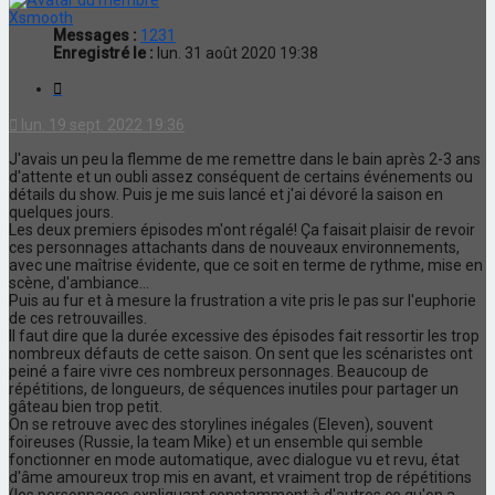
Xsmooth
Messages :
1231
Enregistré le :
lun. 31 août 2020 19:38
Citation
lun. 19 sept. 2022 19:36
J'avais un peu la flemme de me remettre dans le bain après 2-3 ans
d'attente et un oubli assez conséquent de certains événements ou
détails du show. Puis je me suis lancé et j'ai dévoré la saison en
quelques jours.
Les deux premiers épisodes m'ont régalé! Ça faisait plaisir de revoir
ces personnages attachants dans de nouveaux environnements,
avec une maîtrise évidente, que ce soit en terme de rythme, mise en
scène, d'ambiance...
Puis au fur et à mesure la frustration a vite pris le pas sur l'euphorie
de ces retrouvailles.
Il faut dire que la durée excessive des épisodes fait ressortir les trop
nombreux défauts de cette saison. On sent que les scénaristes ont
peiné a faire vivre ces nombreux personnages. Beaucoup de
répétitions, de longueurs, de séquences inutiles pour partager un
gâteau bien trop petit.
On se retrouve avec des storylines inégales (Eleven), souvent
foireuses (Russie, la team Mike) et un ensemble qui semble
fonctionner en mode automatique, avec dialogue vu et revu, état
d'âme amoureux trop mis en avant, et vraiment trop de répétitions
(les personnages expliquant constamment à d'autres ce qu'on a