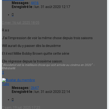
Messages :
4416
Enregistré le :
lun. 31 août 2020 12:17
Citation
mer. 16 juil. 2025 18:05
R.a.s
J'ai l'impression de voir la même chose depuis trois saisons
Will aurait du y passer dès la deuxième
Et il est Millie Bobby Brown quitte cette série
Elle régresse depuis la troisième saison.
"
Bloodshot est la meilleure chose qui soit arrivée au cinéma en 2020
" -
©MisterM
Haut
Tulio
Messages :
2647
Enregistré le :
lun. 31 août 2020 22:14
Citation
sam. 19 juil. 2025 17:23