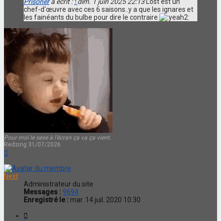
Prisoner
a écrit :
↑
dim. 1 juin 2025 22:13
Lost est un
chef-d'œuvre avec ces 6 saisons..y a que les ignares et
les fainéants du bulbe pour dire le contraire
Pour moi le sexe à l'écran ça va ça vient.
Redzing 31/07/2026
Haut
Next
Administrateur du site
Messages :
9694
Enregistré le :
mar. 14 juil. 2020 10:30
Citation