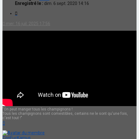
Enregistré le :
dim. 6 sept. 2020 14:16
Citation
mer. 16 juil. 2025 17:56
"On peut manger tous les champignons !
Tous les champignons sont comestibles, certains ne le sont qu'une fois,
c'est tout !"
Haut
ConFucKamus