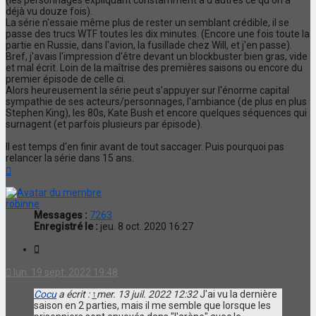
déjà vu douze fois).
La série n'essaie même plus de rester un semblant crédible, il se
passe des trucs WTF toutes les dix minutes. (Encore une fois toute la
partie en Russie, dans l'avion, la fusillade chez Will, et j'en passe).
Bref, j'avais l'impression d'être devant un blockbuster bien gras, vide
et mal écrit. Loin de la maîtrise des premières saisons ou encore du
premier épisode de celle ci.
Alors heureusement la série peut s'appuyer sur l'énorme capital
sympathie de ses acteurs/personnages, l'ambiance (de plus en plus
Stephen King), les 80s, Kate Bush et encore quelques séquences qui
surnagent (et parfois plusieurs par épisode).
Il est temps d'en finir avant de tout saccager. Puis pourquoi pas
relancer la série dans 15 ans.
Haut
robinne
Messages :
7263
Enregistré le :
jeu. 8 oct. 2020 16:27
Citation
lun. 19 sept. 2022 19:48
Cocu
a écrit :
↑
mer. 13 juil. 2022 12:32
J'ai vu la dernière
saison en 2 parties, mais il me semble que lorsque les