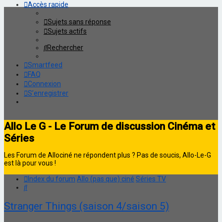
Accès rapide
Sujets sans réponse
Sujets actifs
Rechercher
Smartfeed
FAQ
Connexion
S’enregistrer
Allo Le G - Le Forum de discussion Cinéma et
Séries
Les Forum de Allociné ne répondent plus ? Pas de soucis, Allo-Le-G
est là pour vous !
Index du forum
Allo (pas que) ciné
Séries TV
Rechercher
Stranger Things (saison 4/saison 5)