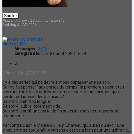
Pour moi le sexe à l'écran ça va ça vient.
Redzing 31/07/2026
Haut
Mothra2000
Messages :
3813
Enregistré le :
lun. 31 août 2020 15:59
Citation
dim. 1 juin 2025 19:55
Il y a des series qui ne devraient pas depasser une saison..
Ca me fait penser "aux portes du temps" la premiere saison etait
pas mal..mais les 4 autres..du remplissage..et une histoire qui a
perdu tout interet.des la saison 2.
Saison 3 bien.trop longue..
Saison 4..oublie..tellement.vide..
Saison 5..pareil..une sorte de fin ouverte...mais heureusement
abandonne...
Par.contre c est le Maitre du Haut Chateau qui.aurait du avoir une
cinquieme saison..enfin.4 saisons c est deja bien pour une uchronie..