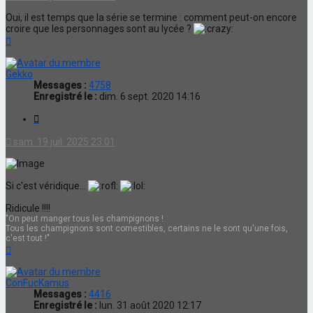
Oui, il est temps que la série se termine : comment peut-on encore
croire que les personnages sont au lycée ?
Haut
Gekko
Messages :
4758
Enregistré le :
dim. 6 sept. 2020 14:16
Citation
sam. 19 juil. 2025 23:01
Si c'est véridique...
Ridicule !!!!
"On peut manger tous les champignons !
Tous les champignons sont comestibles, certains ne le sont qu'une fois,
c'est tout !"
Haut
ConFucKamus
Messages :
4416
Enregistré le :
lun. 31 août 2020 12:17