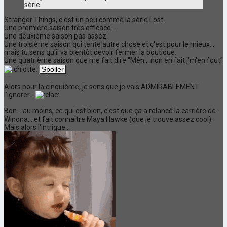
série
Stranger Things, c'est un peu comme la série Lost.
Une première saison trés efficace...
Une deuxième saison pas assez.
Une troisième saison qui tente autre chose et c'est pour le mieux...
mais tu sens qu'il va bientôt devoir fermer la boutique.
Une quatrième saison que me fait dire "Mêh... non en fait j'm'en fout"
Alors pour la cinquième, je sens que je vais ADMIRABLEMENT
l'ignorer...
Bon... au moins, ce qui est bien, c'est que ça a relancé la carrière de
Winona... et fait connaître Maya Hawke (que je trouve assez cool).
Mais alors l'intrigue...