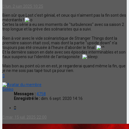
lun. 2 juin 2025 10:25
Bien sûr que Lost c'est génial, et ceux qui n'aiment pas la fin sont des
mécréants !
Certes la série a eu ses moments de "turbulences" avec sa saison 2
trop longue et la grève des scénaristes qui a suivi.
Rien à voir avec le vide scénaristique de Stranger Things dont la
première saison était cool, mais dont la partie "upside down" n'a
toujours pas été creusée à l'heure d'aborder le final.
Et la dernière saison en date avec ses épisodes interminables et son
faux suspens sur l'identité de l'antagoniste :
Mais bon au point où on en est, je regarderai quand même la fin, que
je ne me sois pas tapé tout ça pour rien.
Haut
Gekko
Messages :
4758
Enregistré le :
dim. 6 sept. 2020 14:16
Citation
mar. 15 juil. 2025 22:00