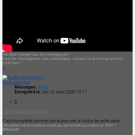
"On peut manger tous les champignons !
Tous les champignons sont comestibles, certains ne le sont qu'une fois,
c'est tout !"
Haut
ConFucKamus
Messages :
4416
Enregistré le :
lun. 31 août 2020 12:17
Citation
dim. 1 juin 2025 14:06
C'est incroyable comme j'en ai plus rien à foutre de cette série
"
Bloodshot est la meilleure chose qui soit arrivée au cinéma en 2020
" -
©MisterM
Haut