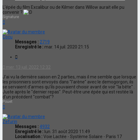
L'épée du film Excalibur ou de Kilmer dans Willow aurait elle pu
convenir ?
Signature
Haut
Cocu
Messages :
2719
Enregistré le :
mar. 14 juil. 2020 21:15
Citation
mer. 13 juil. 2022 12:32
J'ai vu la dernière saison en 2 parties, mais il me semble que lorsque
les prisonniers sont envoyés dans "l'arène" avec le demogorgon, ils
se servaient d'armes qu'ils pouvaient choisir avant de voir "la bête" .
Juste après le "dernier repas". Peut-être une épée qui est restée là
d'un précédent "combat"?
Pouet
Haut
Zefurin
Messages :
4932
Enregistré le :
lun. 31 août 2020 11:49
Localisation :
Voie Lactée - Système Solaire - Paris 17