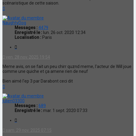
scénaristique de cette saison.
Haut
NaughtyDog
Messages :
4479
Enregistré le :
lun. 26 oct. 2020 12:34
Localisation :
Paris
Citation
ven. 28 nov. 2025 19:54
Meme avis, on se fait un peu chirr quznd meme, l'acteur de Will joue
comme une quiche et ça amene rien de neuf
Bien aimé l'ep 3 par Darabont ceci dit
Haut
julien03300
Messages :
689
Enregistré le :
mar. 1 sept. 2020 07:33
Citation
sam. 29 nov. 2025 07:15