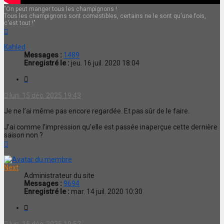
"On peut manger tous les champignons !
Tous les champignons sont comestibles, certains ne le sont qu'une fois,
c'est tout !"
Haut
Kahled
Messages :
1489
Enregistré le :
jeu. 16 juil. 2020 18:04
Citation
lun. 15 déc. 2025 19:43
Je ne l’ai même pas encore regardée. Et pas sûr de le faire.
J’ai comme l’impression qu’elle est passée inaperçue cette dernière
saison non ?
Haut
Next
Administrateur du site
Messages :
9694
Enregistré le :
mar. 14 juil. 2020 10:30
Citation
lun. 15 déc. 2025 19:52