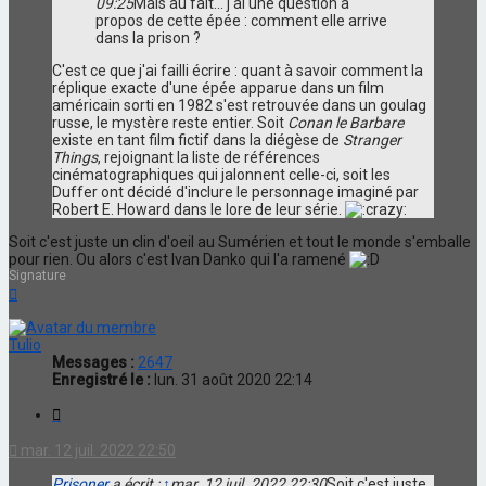
09:25
Mais au fait... j'ai une question à
propos de cette épée : comment elle arrive
dans la prison ?
C'est ce que j'ai failli écrire : quant à savoir comment la
réplique exacte d'une épée apparue dans un film
américain sorti en 1982 s'est retrouvée dans un goulag
russe, le mystère reste entier. Soit
Conan le Barbare
existe en tant film fictif dans la diégèse de
Stranger
Things
, rejoignant la liste de références
cinématographiques qui jalonnent celle-ci, soit les
Duffer ont décidé d'inclure le personnage imaginé par
Robert E. Howard dans le lore de leur série.
Soit c'est juste un clin d'oeil au Sumérien et tout le monde s'emballe
pour rien. Ou alors c'est Ivan Danko qui l'a ramené
Signature
Haut
Tulio
Messages :
2647
Enregistré le :
lun. 31 août 2020 22:14
Citation
mar. 12 juil. 2022 22:50
Prisoner
a écrit :
↑
mar. 12 juil. 2022 22:30
Soit c'est juste