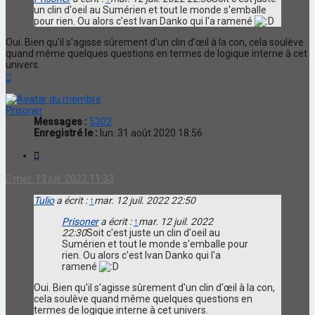
un clin d'oeil au Sumérien et tout le monde s'emballe
pour rien. Ou alors c'est Ivan Danko qui l'a ramené
Oui. Bien qu'il s'agisse sûrement d'un clin d'œil à la con, cela soulève
quand même quelques questions en termes de logique interne à cet
univers.
Haut
Prisoner
Messages :
5302
Enregistré le :
lun. 31 août 2020 18:56
Citation
mer. 13 juil. 2022 11:33
Tulio
a écrit :
↑
mar. 12 juil. 2022 22:50
Prisoner
a écrit :
↑
mar. 12 juil. 2022
22:30
Soit c'est juste un clin d'oeil au
Sumérien et tout le monde s'emballe pour
rien. Ou alors c'est Ivan Danko qui l'a
ramené
Oui. Bien qu'il s'agisse sûrement d'un clin d'œil à la con,
cela soulève quand même quelques questions en
termes de logique interne à cet univers.