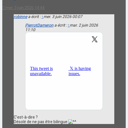
mer. 3 juin 2026 14:44
robinne
a écrit :
↑
mer. 3 juin 2026 00:07
PierrotDameron
a écrit :
↑
mar. 2 juin 2026
11:10
C’est-à-dire ?
Désolé de ne pas être bilingue