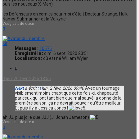
puis les nouveaux X-Men)
les Défenseurs en comics pour moi c'était Docteur Strange, Hulk,
Namor Submariner et la Valkyrie
Vosg'patt de cœur
Haut
Kit
Messages :
10575
Enregistré le :
dim. 6 sept. 2020 23:51
Localisation :
où est né William Wyler
Citation
jeu. 26 févr. 2026 18:56
Next
a écrit :
↑
lun. 2 févr. 2026 09:40
Avec un tournage
visiblement moins chaotique cette fois-ci, chapeauté
par ceux qui ont tant bien que mal sauvé la donne de la
première saison, ça ne devrait pouvoir qu'être meilleur.
Et puis il y a Jessica Jones !
ah JJ, plus jolie que JJJ (J. Jonah Jameson)
Vosg'patt de cœur
Haut