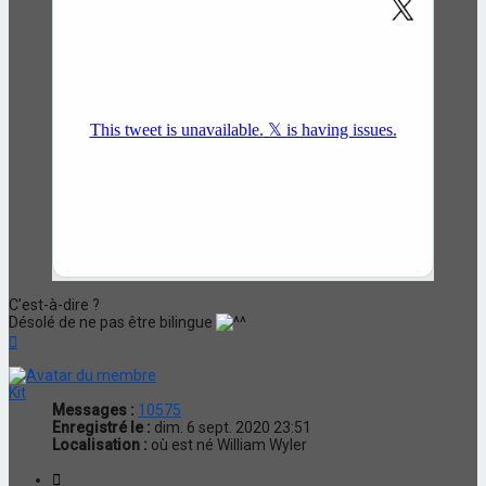
C’est-à-dire ?
Désolé de ne pas être bilingue
Haut
Kit
Messages :
10575
Enregistré le :
dim. 6 sept. 2020 23:51
Localisation :
où est né William Wyler
Citation