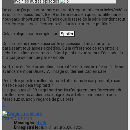
avoir les autres épisodes
De ce que j'ai pu comprendre en lisant/regardant des articles/vidéos
ici ou là, les épisodes 1, 8 et 9 ont été repris en quasi totalité par les
nouveaux showrunners. Tandis que le reste de la série contient tout
de même pas mal d'éléments résiduels du premier jet filmé.
Cela explique par exemple que
.
On comprend mieux aussi cette succession d'arcs narratifs
paraissant tous assez expédiés. Ou la différence de ton entre le
début et la fin très sombres à tout point de vue versus l'épisode du
braquage de banque par exemple.
Bref, une énième production charcutée et transformée au fil de son
avancement par Disney. A l'image du dernier Cap en salle.
Peut-être pour le meilleur dans le futur dans le cas présent, mais
n'est-ce pas déjà trop tard ?
Les quelques chiffres qui sont sortis n'augurent pas forcément du
meilleur niveau audiences malgré les effets d'annonce un peu
fallacieux quand y regarde de plus près.
Haut
PierrotDameron
Messages :
4796
Enregistré le :
lun. 31 août 2020 12:26