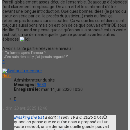
Pareil, globalement assez déçu de l'ensemble. Beaucoup d'épisodes
font clairement remplissage. On a en effet le sentiment d'être
devant une longue introduction. Quelques bonnes idées (le perso du
tueur en série par ex., le procès du justicier...) mais au final ça
retombe pas toujours sur ses pattes. Ça va que les comédiens sont
toujours aussi bons mais on est loin de ce que pouvait offrir DD sous
Netflix. Et quand on pense que ce qu'on nous a proposé est un vaste
reshoot, on se demande quelle gueule pouvait avoir les autres
épisodes
A voir si la 2e partie relèvera le niveau !
"- Tu fumes après l'amour ?
- J'en sais rien baby, j'ai jamais regardé !"
Haut
Next
Administrateur du site
Messages :
9683
Enregistré le :
mar. 14 juil. 2020 10:30
Citation
dim. 20 avr. 2025 12:46
Breaking the Bat
a écrit :
↑
sam. 19 avr. 2025 21:43
Et
quand on pense que ce qu'on nous a proposé est un
vaste reshoot, on se demande quelle gueule pouvait