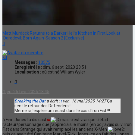
Matt Murdock Returns to a Darker Hell’s Kitchen in First Look at
'Daredevil: Born Again' Season 2 [Exclusive]
Haut
Kit
Messages :
10575
Enregistré le :
dim. 6 sept. 2020 23:51
Localisation :
où est né William Wyler
Citation
jeu. 26 févr. 2026 18:45
Breaking the Bat
a écrit :
↑
ven. 16 mai 2025 14:27
Ça
sent le retour des Defenders !
Même si j'espère un recast dans le cas d'Iron Fist !!!
à Finn Jones tu dis cast
oi
mais c'est vrai que c'était
l'acteur/personnage que j'appréciais le moins (en bd j'avais suivi Iron
Fist dans Strange qui avait remplacé les anciens X-Men
,
puis ça avait été Capitaine Marvel/Rick Jones -ça en fait des Jones,