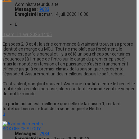
Administrateur du site
Messages :
9683
Enregistré le :
mar. 14 juil. 2020 10:30
Citation
sam. 11 avr. 2026 14:05
Episodes 2, 3 et 4 : la série commence à vraiment trouver sa propre
identité en marge du MCU. Tout ne me plaît pas forcément, le
rythme est parfois bancal et il y a côté un peu cheap sur certaines
séquences (à l'image de l'intro sur le cargo du premier épisode),
mais la montée en tension et en puissance s'avère franchement
efficace jusqu'à ce premier climax de la saison que représente
l'épisode 4. Assurément un des meilleurs depuis le soft reboot.
C'est violent, sanglant souvent. Avec une frontière entre le bien et le
mal de plus en plus poreuse, alors que tout le monde veut se venger
de tout le monde.
La partie action est meilleure que celle de la saison 1, restant
toutefois bien en retrait de la série originelle Netflix.
Haut
BOX OFFICE STORY
Messages :
7934
Enregistré le :
mer. 2 sept. 2020 00:43