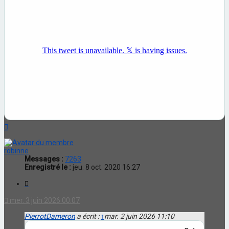
Haut
robinne
Messages :
7263
Enregistré le :
jeu. 8 oct. 2020 16:27
Citation
mer. 3 juin 2026 00:07
PierrotDameron
a écrit :
↑
mar. 2 juin 2026 11:10