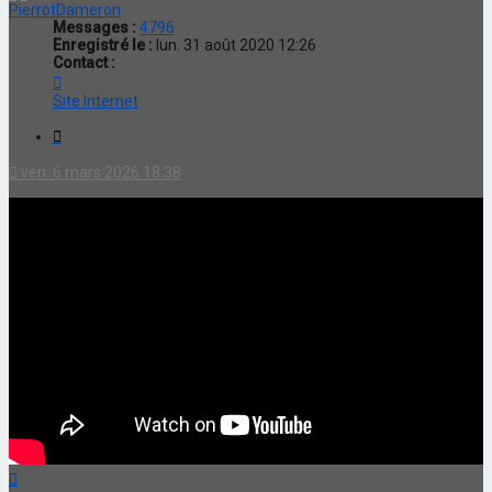
PierrotDameron
Messages :
4796
Enregistré le :
lun. 31 août 2020 12:26
Contact :
Contacter
PierrotDameron
Site Internet
Citation
ven. 6 mars 2026 18:38
Haut