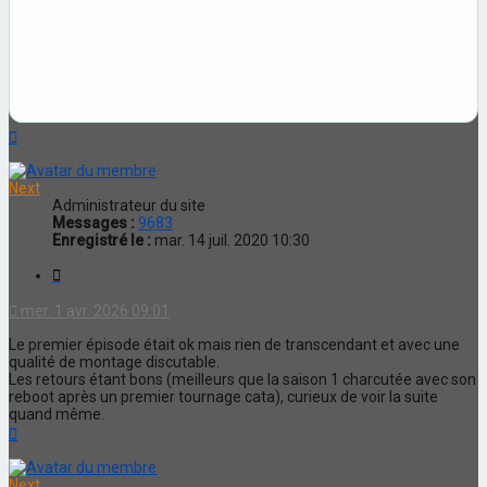
Haut
Next
Administrateur du site
Messages :
9683
Enregistré le :
mar. 14 juil. 2020 10:30
Citation
mer. 1 avr. 2026 09:01
Le premier épisode était ok mais rien de transcendant et avec une
qualité de montage discutable.
Les retours étant bons (meilleurs que la saison 1 charcutée avec son
reboot après un premier tournage cata), curieux de voir la suite
quand même.
Haut
Next