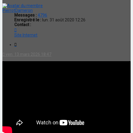
PierrotDameron
Messages :
4796
Enregistré le :
lun. 31 août 2020 12:26
Contact :
Contacter
PierrotDameron
Site Internet
Citation
ven. 13 mars 2026 18:47