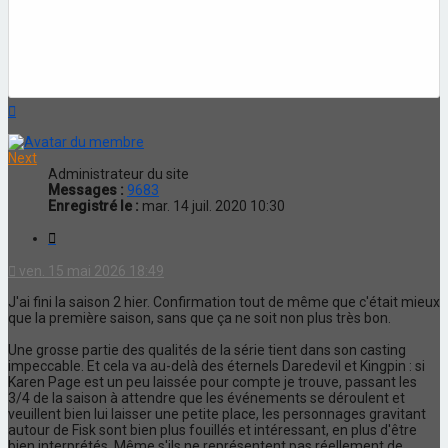
Haut
Next
Administrateur du site
Messages :
9683
Enregistré le :
mar. 14 juil. 2020 10:30
Citation
ven. 15 mai 2026 18:49
J'ai fini la saison 2 hier. Confirmation tout de même que c'était mieux
que la première saison, sans que ça ne soit non plus très bon.
Une grosse partie des qualités de la série tient dans son casting
impeccable. Et cela va au-delà des éternels Daredevil et Kingpin : si
Karen Page est un peu laissée pour compte je trouve, passant les
3/4 de la saison à attendre que les événements se déroulent et
veuillent bien lui laisser une petite place, les personnages gravitant
autour de Fisk sont bien plus fouillés et intéressant, en plus d'être
bien interprétés. Même s'ils ne représentent pas réellement de