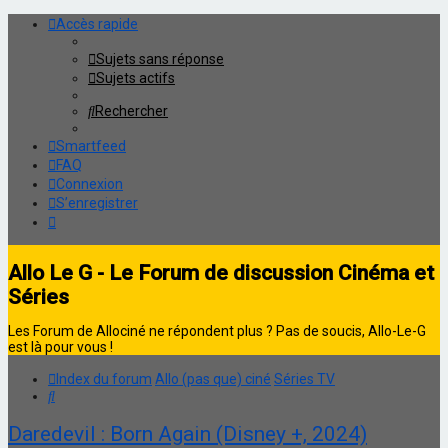
Accès rapide
Sujets sans réponse
Sujets actifs
Rechercher
Smartfeed
FAQ
Connexion
S’enregistrer
Allo Le G - Le Forum de discussion Cinéma et
Séries
Les Forum de Allociné ne répondent plus ? Pas de soucis, Allo-Le-G
est là pour vous !
Index du forum
Allo (pas que) ciné
Séries TV
Rechercher
Daredevil : Born Again (Disney +, 2024)