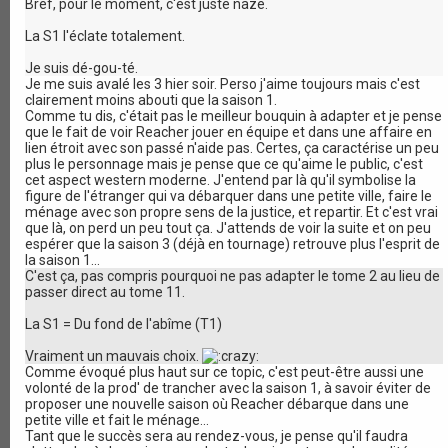
Bref, pour le moment, c'est juste naze.
La S1 l'éclate totalement.
Je suis dé-gou-té.
Je me suis avalé les 3 hier soir. Perso j'aime toujours mais c'est
clairement moins abouti que la saison 1.
Comme tu dis, c'était pas le meilleur bouquin à adapter et je pense
que le fait de voir Reacher jouer en équipe et dans une affaire en
lien étroit avec son passé n'aide pas. Certes, ça caractérise un peu
plus le personnage mais je pense que ce qu'aime le public, c'est
cet aspect western moderne. J'entend par là qu'il symbolise la
figure de l'étranger qui va débarquer dans une petite ville, faire le
ménage avec son propre sens de la justice, et repartir. Et c'est vrai
que là, on perd un peu tout ça. J'attends de voir la suite et on peu
espérer que la saison 3 (déjà en tournage) retrouve plus l'esprit de
la saison 1...
C'est ça, pas compris pourquoi ne pas adapter le tome 2 au lieu de
passer direct au tome 11.
La S1 = Du fond de l'abîme (T1)
Vraiment un mauvais choix.
Comme évoqué plus haut sur ce topic, c'est peut-être aussi une
volonté de la prod' de trancher avec la saison 1, à savoir éviter de
proposer une nouvelle saison où Reacher débarque dans une
petite ville et fait le ménage...
Tant que le succès sera au rendez-vous, je pense qu'il faudra