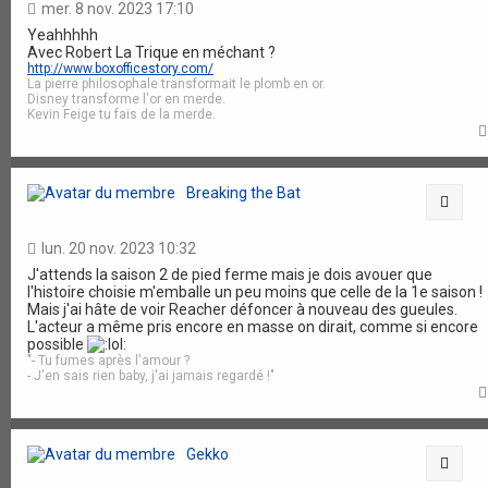
mer. 8 nov. 2023 17:10
Yeahhhhh
Avec Robert La Trique en méchant ?
http://www.boxofficestory.com/
La pierre philosophale transformait le plomb en or.
Disney transforme l'or en merde.
Kevin Feige tu fais de la merde.
Breaking the Bat
Citat
lun. 20 nov. 2023 10:32
J'attends la saison 2 de pied ferme mais je dois avouer que
l'histoire choisie m'emballe un peu moins que celle de la 1e saison !
Mais j'ai hâte de voir Reacher défoncer à nouveau des gueules.
L'acteur a même pris encore en masse on dirait, comme si encore
possible
"- Tu fumes après l'amour ?
- J'en sais rien baby, j'ai jamais regardé !"
Gekko
Citat