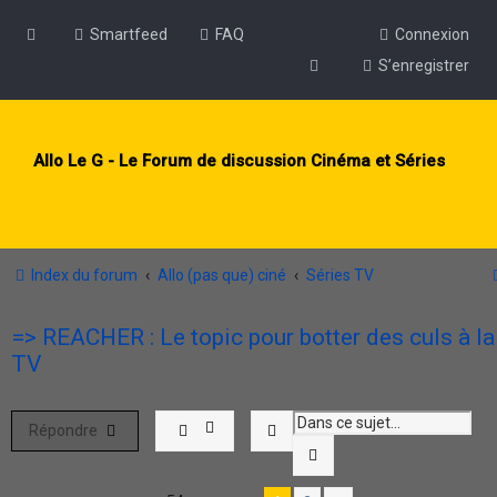
Smartfeed
FAQ
Connexion
S’enregistrer
Allo Le G - Le Forum de discussion Cinéma et Séries
Index du forum
Allo (pas que) ciné
Séries TV
=> REACHER : Le topic pour botter des culs à la
TV
Rechercher
Répondre
Recherche avancée