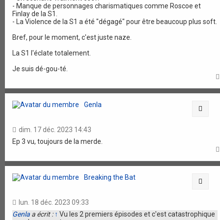
- Manque de personnages charismatiques comme Roscoe et
Finlay de la S1.
- La Violence de la S1 a été "dégagé" pour être beaucoup plus soft.
Bref, pour le moment, c'est juste naze.
La S1 l'éclate totalement.
Je suis dé-gou-té.
Genla
Citat
dim. 17 déc. 2023 14:43
Ep 3 vu, toujours de la merde.
Breaking the Bat
Citat
lun. 18 déc. 2023 09:33
Genla
a écrit :
↑
Vu les 2 premiers épisodes et c'est catastrophique