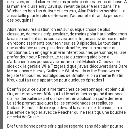
des livres, on est clairement plus proche ici du matériau de base. A
la manière d'un Henry Cavill qui rêvait de jouer Geralt dans The
Witcher, en bon fan du livre et des jeux, Alan Ritchson semblait lui
aussi taillé pour le rôle de Reacher, l'acteur étant fan du perso et
des bouquins !
Alors niveau réalisation, on est sur quelque chose de plus
classique, de moins crépusculaire, de moins polar hard boiled mais
la saison se tient sans souci avec une intrigue assez dense et riche
en rebondissements pour tenir sur les 8 épisodes. Le tout dans
une ambiance un peu plus décontractée, avec un humour qui
fonctionne. On en gagne un vrai intérêt pour les personnages, une
profondeur pour Reacher. Le reste du casting aide bien à
s'attacher à ces persos avec notamment Malcolm Goodwin en
sidekick, la géniale Willa Fitzgerald que j'avais découvert dans Dare
Me ou encore Harvey Guillen de What we do in the Shadows en
légiste ! Et pour les nostalgiques de Smallville, on a même Kristin
Kreuk qui fait une apparition pour quelques épisodes !
Et enfin pour ce qu'on aime tant chez ce personnage : et bien oui.
Oui, on retrouve cet ADN qui fait le sel du héros quand il annonce
qu'il va dérouiller sec et qu'il se met en application juste derrière.
La série promet quelques belles empoignades et répliques
badass. Et inutile de dire que devant la carrure de Ritchson, on a
pas envie de rigoler avec ce Reacher qui ne ferait qu'une bouchée
de celui de Cruise !
Bref une bonne petite série qui se regarde sans déplaisir pour se