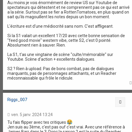
Au moins je vois énormément de review US sur Youtube de
spectateurs qui détestent et ne comprennent pas ce qui est arrivé
a la série. Surtout pas se fier a RottenTomatoes, en plus quand on
sait qu'ils magouillent les notes depuis un bon moment.
L'écriture est d'une médiocrité sans nom. C'est affligeant.
Si la S1 valait un excellent 17/20 avec cette bonne sensation de
"feed good movie" western vibe, cette S2, c'est 0 pointé.
Absolument rien à sauver. Rien.
La S1, t'as une vingtaine de scène "culte/mémorable" sur
Youtube. Scène d'action + excellents dialogues.
S2 ? Rien à upload. Pas de bons combat, pas de dialogues
marquants, pas de personnages attachants, et un Reacher
méconnaissable qui frôle le ridicule.
Riggs_007
Citat
ven. 5 janv. 2024 13:24
Tu fais flipper avec tes critiques
Jen suis au 3ème, c'est pas ouf c'est vrai. Avec une référence à
James Barr dans le 3. Donc la saison 2 est la suite du Reacher