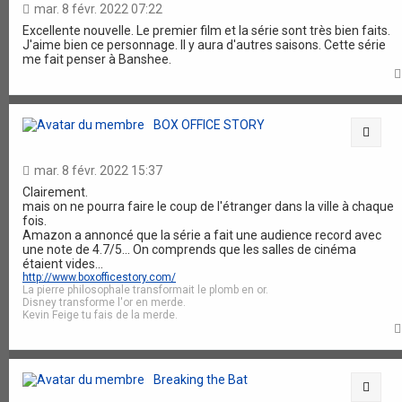
mar. 8 févr. 2022 07:22
Excellente nouvelle. Le premier film et la série sont très bien faits.
J'aime bien ce personnage. Il y aura d'autres saisons. Cette série
me fait penser à Banshee.
BOX OFFICE STORY
Citat
mar. 8 févr. 2022 15:37
Clairement.
mais on ne pourra faire le coup de l'étranger dans la ville à chaque
fois.
Amazon a annoncé que la série a fait une audience record avec
une note de 4.7/5... On comprends que les salles de cinéma
étaient vides...
http://www.boxofficestory.com/
La pierre philosophale transformait le plomb en or.
Disney transforme l'or en merde.
Kevin Feige tu fais de la merde.
Breaking the Bat
Citat