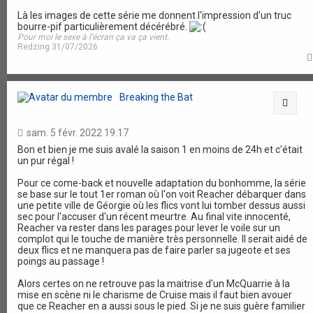
Là les images de cette série me donnent l'impression d'un truc
bourre-pif particulièrement décérébré.
Pour moi le sexe à l'écran ça va ça vient.
Redzing 31/07/2026
Breaking the Bat
Citat
sam. 5 févr. 2022 19:17
Bon et bien je me suis avalé la saison 1 en moins de 24h et c'était
un pur régal !
Pour ce come-back et nouvelle adaptation du bonhomme, la série
se base sur le tout 1er roman où l'on voit Reacher débarquer dans
une petite ville de Géorgie où les flics vont lui tomber dessus aussi
sec pour l'accuser d'un récent meurtre. Au final vite innocenté,
Reacher va rester dans les parages pour lever le voile sur un
complot qui le touche de manière très personnelle. Il serait aidé de
deux flics et ne manquera pas de faire parler sa jugeote et ses
poings au passage !
Alors certes on ne retrouve pas la maitrise d'un McQuarrie à la
mise en scène ni le charisme de Cruise mais il faut bien avouer
que ce Reacher en a aussi sous le pied. Si je ne suis guère familier