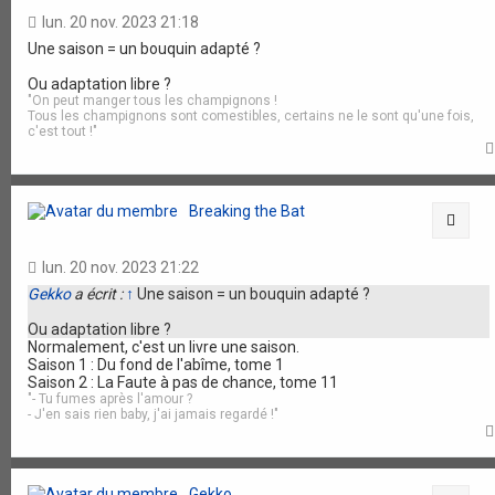
lun. 20 nov. 2023 21:18
Une saison = un bouquin adapté ?
Ou adaptation libre ?
"On peut manger tous les champignons !
Tous les champignons sont comestibles, certains ne le sont qu'une fois,
c'est tout !"
Breaking the Bat
Citat
lun. 20 nov. 2023 21:22
Gekko
a écrit :
↑
Une saison = un bouquin adapté ?
Ou adaptation libre ?
Normalement, c'est un livre une saison.
Saison 1 : Du fond de l'abîme, tome 1
Saison 2 : La Faute à pas de chance, tome 11
"- Tu fumes après l'amour ?
- J'en sais rien baby, j'ai jamais regardé !"
Gekko