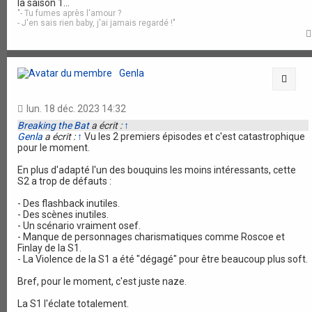
la saison 1...
"- Tu fumes après l'amour ?
- J'en sais rien baby, j'ai jamais regardé !"
Genla
Citat
lun. 18 déc. 2023 14:32
Breaking the Bat
a écrit :
↑
Genla
a écrit :
↑
Vu les 2 premiers épisodes et c'est catastrophique
pour le moment.
En plus d'adapté l'un des bouquins les moins intéressants, cette
S2 a trop de défauts :
- Des flashback inutiles.
- Des scènes inutiles.
- Un scénario vraiment osef.
- Manque de personnages charismatiques comme Roscoe et
Finlay de la S1.
- La Violence de la S1 a été "dégagé" pour être beaucoup plus soft.
Bref, pour le moment, c'est juste naze.
La S1 l'éclate totalement.