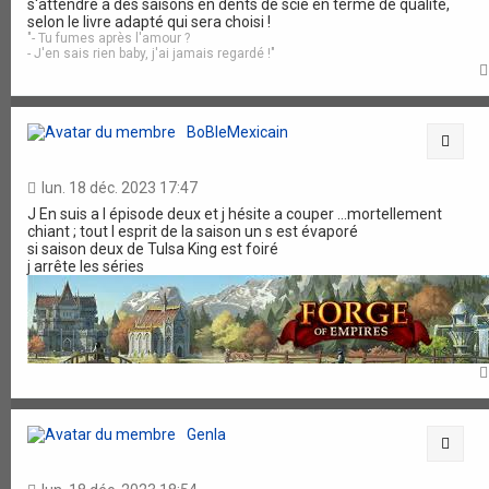
s'attendre à des saisons en dents de scie en terme de qualité,
selon le livre adapté qui sera choisi !
"- Tu fumes après l'amour ?
- J'en sais rien baby, j'ai jamais regardé !"
BoBleMexicain
Citat
lun. 18 déc. 2023 17:47
J En suis a l épisode deux et j hésite a couper ...mortellement
chiant ; tout l esprit de la saison un s est évaporé
si saison deux de Tulsa King est foiré
j arrête les séries
Genla
Citat