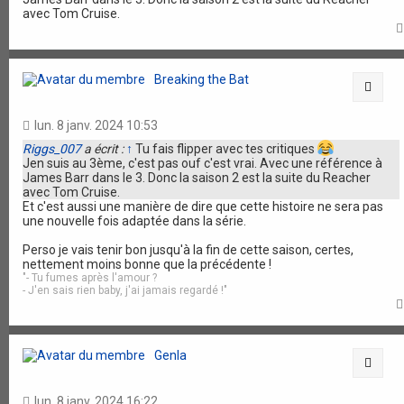
avec Tom Cruise.
Breaking the Bat
Citat
lun. 8 janv. 2024 10:53
Riggs_007
a écrit :
↑
Tu fais flipper avec tes critiques
Jen suis au 3ème, c'est pas ouf c'est vrai. Avec une référence à
James Barr dans le 3. Donc la saison 2 est la suite du Reacher
avec Tom Cruise.
Et c'est aussi une manière de dire que cette histoire ne sera pas
une nouvelle fois adaptée dans la série.
Perso je vais tenir bon jusqu'à la fin de cette saison, certes,
nettement moins bonne que la précédente !
"- Tu fumes après l'amour ?
- J'en sais rien baby, j'ai jamais regardé !"
Genla
Citat
lun. 8 janv. 2024 16:22