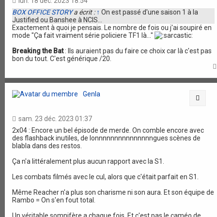
lun. 18 déc. 2023 18:54
BOX OFFICE STORY
a écrit :
↑
On est passé d'une saison 1 à la
Justified ou Banshee à NCIS...
Exactement à quoi je pensais. Le nombre de fois ou j'ai soupiré en
mode "Ça fait vraiment série policiere TF1 là..."
Breaking the Bat
: Ils auraient pas du faire ce choix car là c'est pas
bon du tout. C'est générique /20.
Genla
Citat
sam. 23 déc. 2023 01:37
2x04 : Encore un bel épisode de merde. On comble encore avec
des flashback inutiles, de lonnnnnnnnnnnnnnngues scènes de
blabla dans des restos.
Ça n'a littéralement plus aucun rapport avec la S1.
Les combats filmés avec le cul, alors que c'était parfait en S1.
Même Reacher n'a plus son charisme ni son aura. Et son équipe de
Rambo = On s'en fout total.
Un véritable somnifère a chaque fois. Et c'est pas le caméo de