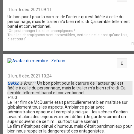
lun. 6 déc. 2021 09:11
Un bon point pour la carrure de l'acteur qui est fidèle à celle du
personnage, mais le trailer m'a bien refroidi. Ça semble tellement
banal et conventionnel.
"On peut manger tous les champignons !
Tous les champignons sont comestibles, certains ne le sont qu'une fois,
c'est tout !"
Zefurin
Citat
lun. 6 déc. 2021 10:24
Gekko
a écrit :
↑
Un bon point pour la carrure de l'acteur qui est
fidèle à celle du personnage, mais le trailer m'a bien refroidi. Ça
semble tellement banal et conventionnel.
+100
Le 1er film de McQuarrie était particulièrement bien maîtrisé sur
globalement tous les aspects. Ambiance polar avec
administration opaque et complot juridique... les scènes d'action
avaient alors des enjeux vraiment défini. (Je garde vraiment un
super souvenir de ce film... surtout sur le scénar)
Le film n'était pas dénué d'humour, mais c'était parcimonieux pour
bien nous rappeler la dangerosité des antagonistes.