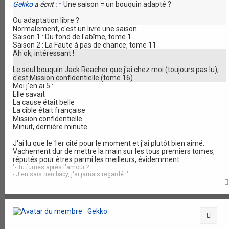
Gekko
a écrit :
↑
Une saison = un bouquin adapté ?
Ou adaptation libre ?
Normalement, c'est un livre une saison.
Saison 1 : Du fond de l'abîme, tome 1
Saison 2 : La Faute à pas de chance, tome 11
Ah ok, intéressant !
Le seul bouquin Jack Reacher que j'ai chez moi (toujours pas lu),
c'est Mission confidentielle (tome 16)
Moi j'en ai 5 :
Elle savait
La cause était belle
La cible était française
Mission confidentielle
Minuit, dernière minute
J'ai lu que le 1er cité pour le moment et j'ai plutôt bien aimé.
Vachement dur de mettre la main sur les tous premiers tomes,
réputés pour êtres parmi les meilleurs, évidemment.
"- Tu fumes après l'amour ?
- J'en sais rien baby, j'ai jamais regardé !"
Gekko
Citat