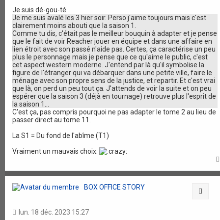
Je suis dé-gou-té.
Je me suis avalé les 3 hier soir. Perso j'aime toujours mais c'est
clairement moins abouti que la saison 1.
Comme tu dis, c'était pas le meilleur bouquin à adapter et je pense
que le fait de voir Reacher jouer en équipe et dans une affaire en
lien étroit avec son passé n'aide pas. Certes, ça caractérise un peu
plus le personnage mais je pense que ce qu'aime le public, c'est
cet aspect western moderne. J'entend par là qu'il symbolise la
figure de l'étranger qui va débarquer dans une petite ville, faire le
ménage avec son propre sens de la justice, et repartir. Et c'est vrai
que là, on perd un peu tout ça. J'attends de voir la suite et on peu
espérer que la saison 3 (déjà en tournage) retrouve plus l'esprit de
la saison 1...
C'est ça, pas compris pourquoi ne pas adapter le tome 2 au lieu de
passer direct au tome 11.
La S1 = Du fond de l'abîme (T1)
Vraiment un mauvais choix.
BOX OFFICE STORY
Citat
lun. 18 déc. 2023 15:27