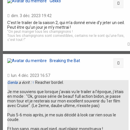
Gekko
Citat
dim. 3 déc. 2023 19:42
C'est le trailer de la saison 2, qui m'a donné envie d'y jeter un oeil.
Peut être qu'un jour je m'y mettrai !
"On peut manger tous les champignons !
Tous les champignons sont comestibles, certains ne le sont qu'une fois,
c'est tout !"
Breaking the Bat
Citat
lun. 4 déc. 2023 16:57
Genla
a écrit :
↑
Reacher bordel.
Je me souviens que lorsque j'avais vu le trailer a l'époque, j'étais
en mode : "Ok, grosse série de beauf full action bidon, je passe
mon tour et je resterais sur mon excellent souvenir du 1er film
avec Cruise". (Le 2eme, daube ultime, n'existe pas)
Puis 5-6 mois après, je me suis décidé à look car rien sous le
coude.
Et bon sang, mais quel pied, quel plaisir monstrueux !