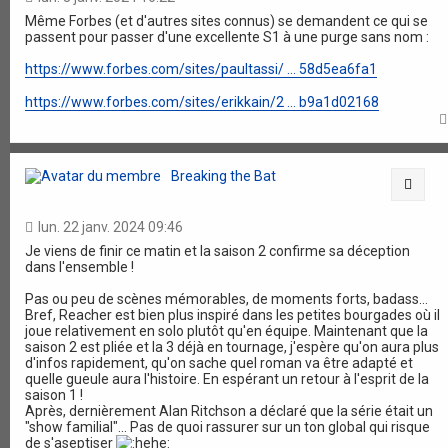
Même Forbes (et d'autres sites connus) se demandent ce qui se
passent pour passer d'une excellente S1 à une purge sans nom :
https://www.forbes.com/sites/paultassi/ ... 58d5ea6fa1
https://www.forbes.com/sites/erikkain/2 ... b9a1d02168
Breaking the Bat
Citat
lun. 22 janv. 2024 09:46
Je viens de finir ce matin et la saison 2 confirme sa déception
dans l'ensemble !
Pas ou peu de scènes mémorables, de moments forts, badass...
Bref, Reacher est bien plus inspiré dans les petites bourgades où il
joue relativement en solo plutôt qu'en équipe. Maintenant que la
saison 2 est pliée et la 3 déjà en tournage, j'espère qu'on aura plus
d'infos rapidement, qu'on sache quel roman va être adapté et
quelle gueule aura l'histoire. En espérant un retour à l'esprit de la
saison 1 !
Après, dernièrement Alan Ritchson a déclaré que la série était un
"show familial"... Pas de quoi rassurer sur un ton global qui risque
de s'aseptiser