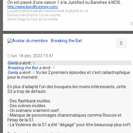
On est passé d'une saison 1 à la Justified ou Banshee à NCIS...
http://www.boxofficestory.com/
La pierre philosophale transformait le plomb en or.
Disney transforme l'or en merde.
Kevin Feige tu fais de la merde.
Breaking the Bat
Citat
lun. 18 déc. 2023 15:41
Genla
a écrit :
↑
Breaking the Bat
a écrit :
↑
Genla
a écrit :
↑
Vu les 2 premiers épisodes et c'est catastrophique
pour le moment.
En plus d'adapté l'un des bouquins les moins intéressants, cette
S2 a trop de défauts :
- Des flashback inutiles.
- Des scènes inutiles.
- Un scénario vraiment osef.
- Manque de personnages charismatiques comme Roscoe et
Finlay de la S1.
- La Violence de la S1 a été "dégagé" pour être beaucoup plus soft.