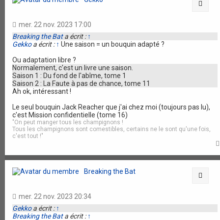
Citat
mer. 22 nov. 2023 17:00
Breaking the Bat
a écrit :
↑
Gekko
a écrit :
↑
Une saison = un bouquin adapté ?
Ou adaptation libre ?
Normalement, c'est un livre une saison.
Saison 1 : Du fond de l'abîme, tome 1
Saison 2 : La Faute à pas de chance, tome 11
Ah ok, intéressant !
Le seul bouquin Jack Reacher que j'ai chez moi (toujours pas lu),
c'est Mission confidentielle (tome 16)
"On peut manger tous les champignons !
Tous les champignons sont comestibles, certains ne le sont qu'une fois,
c'est tout !"
Breaking the Bat
Citat
mer. 22 nov. 2023 20:34
Gekko
a écrit :
↑
Breaking the Bat
a écrit :
↑