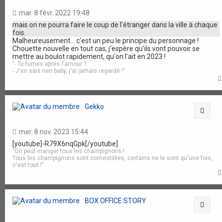
mar. 8 févr. 2022 19:48
mais on ne pourra faire le coup de l'étranger dans la ville à chaque
fois.
Malheureusement... c'est un peu le principe du personnage !
Chouette nouvelle en tout cas, j'espère qu'ils vont pouvoir se
mettre au boulot rapidement, qu'on l'ait en 2023 !
"- Tu fumes après l'amour ?
- J'en sais rien baby, j'ai jamais regardé !"
Gekko
Citat
mer. 8 nov. 2023 15:44
[youtube]-R79X6nqGpk[/youtube]
"On peut manger tous les champignons !
Tous les champignons sont comestibles, certains ne le sont qu'une fois,
c'est tout !"
BOX OFFICE STORY
Citat