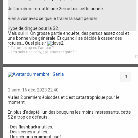
Je l'ai même rematté une 2eme fois cette année.
Rien à voir avec ce que le trailer laissait penser.
Hype de dingue pour la S2.
Mais ouiiiiii. On grosse partie enquête, des persos assez cool et
une bonne vibe générale. Et quand il se décide à casser des
rotules... Quel plaisir
"- Tu fumes après l'amour ?
- J'en sais rien baby, j'ai jamais regardé !"
Genla
Citat
sam. 16 déc. 2023 22:40
Vu les 2 premiers épisodes et c'est catastrophique pour le
moment.
En plus d'adapté l'un des bouquins les moins intéressants, cette
S2 a trop de défauts :
- Des flashback inutiles.
- Des scènes inutiles.
- Un scénario vraiment osef.