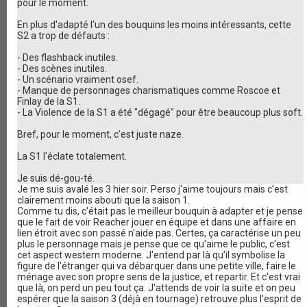
pour le moment.
En plus d'adapté l'un des bouquins les moins intéressants, cette
S2 a trop de défauts :
- Des flashback inutiles.
- Des scènes inutiles.
- Un scénario vraiment osef.
- Manque de personnages charismatiques comme Roscoe et
Finlay de la S1.
- La Violence de la S1 a été "dégagé" pour être beaucoup plus soft.
Bref, pour le moment, c'est juste naze.
La S1 l'éclate totalement.
Je suis dé-gou-té.
Je me suis avalé les 3 hier soir. Perso j'aime toujours mais c'est
clairement moins abouti que la saison 1.
Comme tu dis, c'était pas le meilleur bouquin à adapter et je pense
que le fait de voir Reacher jouer en équipe et dans une affaire en
lien étroit avec son passé n'aide pas. Certes, ça caractérise un peu
plus le personnage mais je pense que ce qu'aime le public, c'est
cet aspect western moderne. J'entend par là qu'il symbolise la
figure de l'étranger qui va débarquer dans une petite ville, faire le
ménage avec son propre sens de la justice, et repartir. Et c'est vrai
que là, on perd un peu tout ça. J'attends de voir la suite et on peu
espérer que la saison 3 (déjà en tournage) retrouve plus l'esprit de