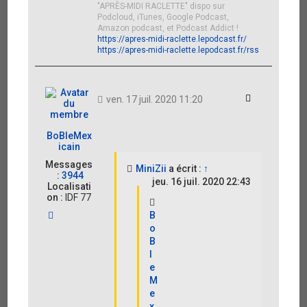
i
"APRÈS-MIDI RACLETTE" dispo sur
n
Podcloud, iTunes, Google Podcast,
i
Amazon podcast, et Podcast Addict !
Z
https://apres-midi-raclette.lepodcast.fr/
i
https://apres-midi-raclette.lepodcast.fr/rss
i
Citation
ven. 17 juil. 2020 11:20
BoBleMex
icain
Messages
MiniZii
a écrit :
↑
:
3944
jeu. 16 juil. 2020 22:43
Localisati
on :
IDF 77
H
B
a
o
u
B
t
l
e
M
e
x