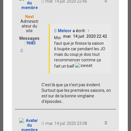
Citation
mar. 14 juil. 2020 22:46
Next
Administr
ateur du
Meleor
a écrit :
↑
site
mar. 14 juil. 2020 22:42
Moi
Messages
:
9683
faut que je finisse la saison
6 loupée car pendant les JO
H
mais du coup je dois tout
a
u
recommencer comme ça
t
fait un bail!
C'est là que ça n'est pas évident.
Surtout que les premières saisons, on
est sur de la bonne vingtaine
d'épisodes...
Citation
mar. 14 juil. 2020 23:08