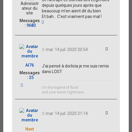
Administr
depuis quelques jours après que
ateur du
beaucoup m'en aient dit du bien.
site
Et bah... C'est vraiment pas mal !
Messages
H
:
9683
a
u
t
Citation
mar. 14 juil. 2020 20:54
Al76
J'ai pensé à dorlicia je me suis remis
dans LOST
Messages
:
25
H
I'm the legend of flood
a
and your worst nightmare
u
t
Citation
mar. 14 juil. 2020 21:14
Next