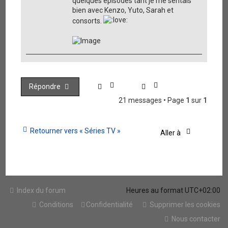
quelques épisodes tant je me sentais
bien avec Kenzo, Yuto, Sarah et
consorts.
Répondre
21 messages • Page
1
sur
1
Retourner vers « Séries TV »
Aller à
Index du forum
Heures au format
UTC+02:00
Conditions
Confidentialité
Supprimer les cookies
Nous contacter