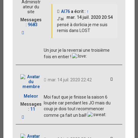
Administr
ateur du
Al76
a écrit :
↑
site
mar. 14 juil. 2020 20:54
J'ai
Messages
:
9683
pensé à dorlicia je me suis
remis dans LOST
H
a
u
t
Un jour je la reverrai une troisième
fois en entier !
Citation
mar. 14 juil. 2020 22:42
Meleor
Moi faut que je finisse la saison 6
loupée car pendant les JO mais du
Messages
coup je dois tout recommencer
:
11
comme ça fait un bail!
H
a
u
t