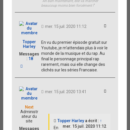
"
Ah bah maintenant, elle va marcher
beaucoup moins bien forcément !
"
Citation
mer. 15 juil. 2020 11:12
Topper
En vu du premier épisode gratuit sur
Harley
Youtube, je m'attendais plus à voir le
monde de la musique et du rap. Au
Messages
:
18
final le personnage principal rap
rarement, mais oui elle change des
H
clichés sur les séries Francaise.
a
u
t
Citation
mer. 15 juil. 2020 13:41
Next
Administr
ateur du
Topper Harley
a écrit :
↑
site
mer. 15 juil. 2020 11:12
En
Messages