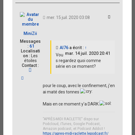
t
Citation
mer. 15 juil. 2020 03:08
MiniZii
Messages
:
61
Al76
a écrit :
↑
Localisati
mar. 14 juil. 2020 20:41
Vou
on :
Les
étoiles
s regardez quoi comme
Contact :
série en ce moment?
C
o
H
n
a
t
pour le coup, avec le confinement, j'en
u
a
ai maté des tonnes
t
c
t
e
Mais en ce moment y'a DARK
r
M
i
"APRÈS-MIDI RACLETTE" dispo sur
n
Podcloud, iTunes, Google Podcast,
i
Amazon podcast, et Podcast Addict !
Z
https://apres-midi-raclette.lepodcast.fr/