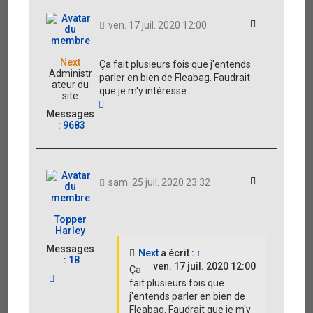
Citation
ven. 17 juil. 2020 12:00
Next
Ça fait plusieurs fois que j'entends
Administr
parler en bien de Fleabag. Faudrait
ateur du
que je m'y intéresse...
site
H
Messages
a
:
9683
u
t
Citation
sam. 25 juil. 2020 23:32
Topper
Harley
Messages
Next
a écrit :
↑
:
18
ven. 17 juil. 2020 12:00
Ça
H
fait plusieurs fois que
a
j'entends parler en bien de
u
Fleabag. Faudrait que je m'y
t