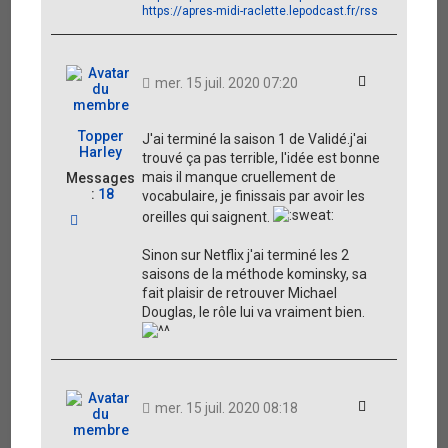
i
https://apres-midi-raclette.lepodcast.fr/rss
i
Citation
mer. 15 juil. 2020 07:20
Topper
J'ai terminé la saison 1 de Validé.j'ai
Harley
trouvé ça pas terrible, l'idée est bonne
mais il manque cruellement de
Messages
:
18
vocabulaire, je finissais par avoir les
oreilles qui saignent.
H
a
u
Sinon sur Netflix j'ai terminé les 2
t
saisons de la méthode kominsky, sa
fait plaisir de retrouver Michael
Douglas, le rôle lui va vraiment bien.
Citation
mer. 15 juil. 2020 08:18