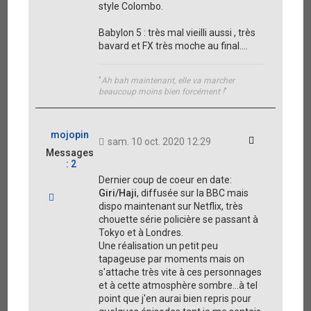
a
style Colombo.
t
c
t
Babylon 5 : très mal vieilli aussi , très
e
r
bavard et FX très moche au final....
w
i
l
"
Ah bah maintenant, elle va marcher
l
beaucoup moins bien forcément !
"
n
o
t
9
mojopin
Citation
sam. 10 oct. 2020 12:29
4
Messages
:
2
Dernier coup de coeur en date:
Giri/Haji
, diffusée sur la BBC mais
H
dispo maintenant sur Netflix, très
a
u
chouette série policière se passant à
t
Tokyo et à Londres.
Une réalisation un petit peu
tapageuse par moments mais on
s'attache très vite à ces personnages
et à cette atmosphère sombre...à tel
point que j'en aurai bien repris pour