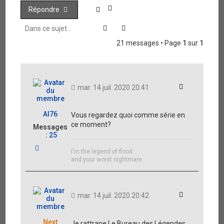
Répondre
Rechercher
Recherche avancée
21 messages • Page
1
sur
1
Citation
mar. 14 juil. 2020 20:41
Al76
Vous regardez quoi comme série en
ce moment?
Messages
:
25
H
I'm the legend of flood
a
and your worst nightmare
u
t
Citation
mar. 14 juil. 2020 20:42
Next
Je rattrape Le Bureau des Légendes