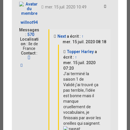
Citation
mer. 15 juil. 2020 10:49
willnot94
Messages
:
570
Next
a écrit :
↑
Localisati
mer. 15 juil. 2020 08:18
on :
île de
France
Topper Harley
a
Contact :
écrit :
↑
C
o
mer. 15 juil. 2020
H
n
07:20
a
t
J'ai terminé la
u
a
t
saison 1 de
c
Validé.j'ai trouvé ça
t
e
pas terrible, l'idée
r
est bonne mais il
w
manque
i
cruellement de
l
vocabulaire, je
l
finissais par avoir les
n
o
oreilles qui saignent.
t