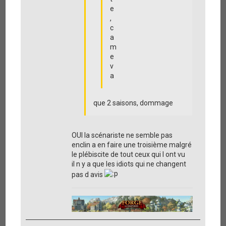
e
,
c
a
m
e
v
a
que 2 saisons, dommage
OUI la scénariste ne semble pas
enclin a en faire une troisième malgré
le plébiscite de tout ceux qui l ont vu
il n y a que les idiots qui ne changent
pas d avis