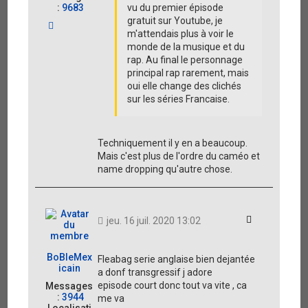
:
9683
vu du premier épisode
gratuit sur Youtube, je
H
m'attendais plus à voir le
a
u
monde de la musique et du
t
rap. Au final le personnage
principal rap rarement, mais
oui elle change des clichés
sur les séries Francaise.
Techniquement il y en a beaucoup.
Mais c'est plus de l'ordre du caméo et
name dropping qu'autre chose.
Citation
jeu. 16 juil. 2020 13:02
BoBleMex
Fleabag serie anglaise bien dejantée
icain
a donf transgressif j adore
episode court donc tout va vite , ca
Messages
:
3944
me va