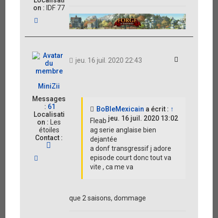
Localisati
on :
IDF 77
H
a
u
t
Citation
jeu. 16 juil. 2020 22:43
MiniZii
Messages
:
61
BoBleMexicain
a écrit :
↑
Localisati
jeu. 16 juil. 2020 13:02
Fleab
on :
Les
étoiles
ag serie anglaise bien
Contact :
dejantée
C
a donf transgressif j adore
o
H
episode court donc tout va
n
a
vite , ca me va
t
u
a
t
c
t
que 2 saisons, dommage
e
r
M