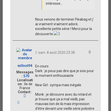
intéresse...
Nous venons de terminer Fleabag et j'
ai vraiment vraiment adoré,
excellente petite série ! Merci pour la
découverte
Citation
sam. 8 août 2020 23:38
willnot94
En cours
Dark : je peux pas dire que je sois pour
Messages
le moment enthousiaste
:
570
Localisati
on :
île de
New Girl : sympa mais inégale
France
Contact :
Monk : je découvre avec du retard et
C
je trouve que ça a mal vieilli, pas
o
H
n
mauvais loin de là mais impression
a
t
d'être devant une vieille série policière
u