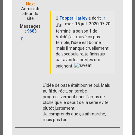
Next
Administr
ateur du
Topper Harley
a écrit :
↑
site
mer. 15 juil. 2020 07:20
J'ai
Messages
:
9683
terminé la saison 1 de
Validé.j'ai trouvé ça pas
H
terrible, l'idée est bonne
a
u
mais il manque cruellement
t
de vocabulaire, je finissais
par avoir les oreilles qui
saignent.
L'idée de base était bonne oui. Mais
au fil du récit, on tombe
progressivement dans l'amas de
cliché que le début de la série évite
plutôt justement.
Je comprends que ça ait marché,
mais pas fou.