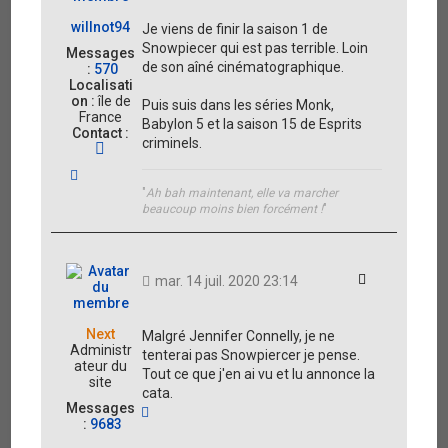
willnot94
Je viens de finir la saison 1 de
Snowpiecer qui est pas terrible. Loin
Messages
de son aîné cinématographique.
:
570
Localisati
on :
île de
Puis suis dans les séries Monk,
France
Babylon 5 et la saison 15 de Esprits
Contact :
criminels.
C
o
H
n
a
"
Ah bah maintenant, elle va marcher
t
u
beaucoup moins bien forcément !
"
a
t
c
t
e
r
Citation
mar. 14 juil. 2020 23:14
w
i
l
Next
Malgré Jennifer Connelly, je ne
l
Administr
tenterai pas Snowpiercer je pense.
n
ateur du
o
Tout ce que j'en ai vu et lu annonce la
site
t
cata.
9
Messages
H
4
:
9683
a
u