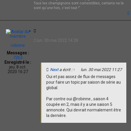
Tous les champignons sont comestibles, certains ne le
sont qu'une fois, c'est tout !"
t
C
i
lun. 30 mai 2022 14:28
t
robinne
a
Messages :
t
7263
i
Enregistré le :
o
jeu. 8 oct.
Next
a écrit :
↑
lun. 30 mai 2022 11:27
n
2020 16:27
Oui et pas assez de flux de messages
pour faire un topic par saison de série au
global.
Par contre oui @robinne , saison 4
coupée en 2, mais il y a une saison 5
annoncée. Qui devrait normalement être
la dernière.