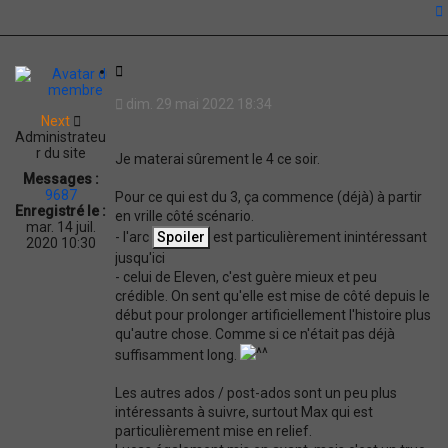
t
C
i
dim. 29 mai 2022 18:34
t
Next
a
Administrateu
t
r du site
Je materai sûrement le 4 ce soir.
i
Messages :
o
9687
Pour ce qui est du 3, ça commence (déjà) à partir
n
Enregistré le :
en vrille côté scénario.
mar. 14 juil.
- l'arc
est particulièrement inintéressant
2020 10:30
jusqu'ici
- celui de Eleven, c'est guère mieux et peu
crédible. On sent qu'elle est mise de côté depuis le
début pour prolonger artificiellement l'histoire plus
qu'autre chose. Comme si ce n'était pas déjà
suffisamment long.
Les autres ados / post-ados sont un peu plus
intéressants à suivre, surtout Max qui est
particulièrement mise en relief.