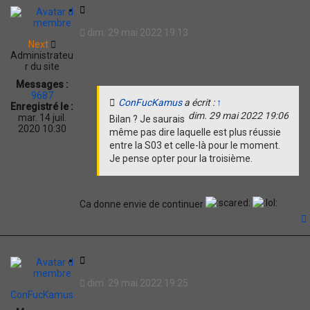
C
i
dim. 29 mai 2022 19:13
t
Next
a
Administrateu
t
r du site
i
Messages :
o
9687
ConFucKamus
a écrit :
↑
n
Enregistré le :
dim. 29 mai 2022 19:06
mar. 14 juil.
Bilan ? Je saurais
2020 10:30
même pas dire laquelle est plus réussie
entre la S03 et celle-là pour le moment.
Je pense opter pour la troisième.
Ca donne envie de continuer
t
C
i
dim. 29 mai 2022 19:25
t
ConFucKamus
a