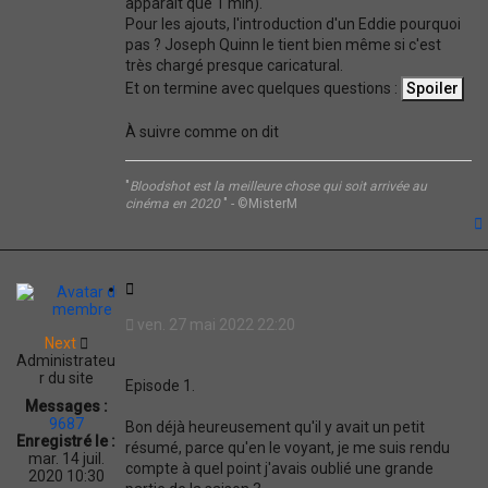
apparait que 1 min).
Pour les ajouts, l'introduction d'un Eddie pourquoi
pas ? Joseph Quinn le tient bien même si c'est
très chargé presque caricatural.
Et on termine avec quelques questions :
À suivre comme on dit
"
Bloodshot est la meilleure chose qui soit arrivée au
cinéma en 2020
" - ©MisterM
t
C
i
ven. 27 mai 2022 22:20
t
Next
a
Administrateu
t
r du site
Episode 1.
i
Messages :
o
9687
Bon déjà heureusement qu'il y avait un petit
n
Enregistré le :
résumé, parce qu'en le voyant, je me suis rendu
mar. 14 juil.
compte à quel point j'avais oublié une grande
2020 10:30