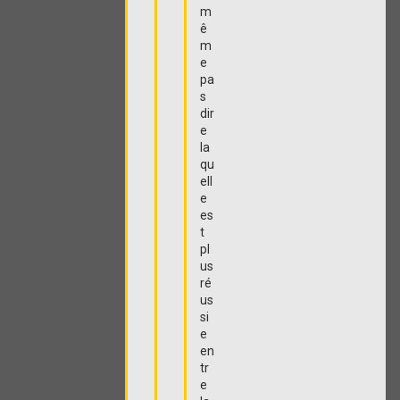
m
ê
m
e
pa
s
dir
e
la
qu
ell
e
es
t
pl
us
ré
us
si
e
en
tr
e