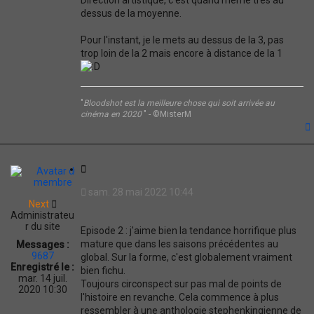
dessus de la moyenne.
Pour l'instant, je le mets au dessus de la 3, pas
trop loin de la 2 mais encore à distance de la 1
"
Bloodshot est la meilleure chose qui soit arrivée au
cinéma en 2020
" - ©MisterM
t
C
i
sam. 28 mai 2022 10:44
t
Next
a
Administrateu
t
r du site
Episode 2 : j'aime bien la tendance horrifique plus
i
mature que dans les saisons précédentes au
Messages :
o
9687
global. Sur la forme, c'est globalement vraiment
n
Enregistré le :
bien fichu.
mar. 14 juil.
Toujours circonspect sur pas mal de points de
2020 10:30
l'histoire en revanche. Cela commence à plus
ressembler à une anthologie stephenkingienne de