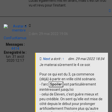
Lucas également mis en avant, mais c'est un truc
vu et revu pour l'instant.
t
C
i
dim. 29 mai 2022 19:06
t
ConFucKamus
a
Messages :
t
4414
i
Enregistré le :
o
lun. 31 août
Next
a écrit :
↑
dim. 29 mai 2022 18:34
n
2020 12:17
Je materai sûrement le 4 ce soir.
Pour ce qui est du 3, ça commence
(déjà) à partir en vrille côté scénario.
- l'arc
est particulièrement
inintéressant jusqu'ici
- celui de Eleven, c'est guère mieux et
peu crédible. On sent qu'elle est mise de
côté depuis le début pour prolonger
artificiellement l'histoire plus qu'autre