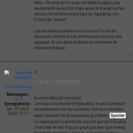
fichu. On sent qu'il y a un véritable budget, pas
seulement via les CGI mais aussi le travail sur les
décors, le nombre important de figurants, etc...
C'est très "vivant".
Les nouveaux persos ont tous une forme de
charisme, même si l'un d'entre eux m'a l'air vite
agaçant. A voir dans la durée et comment ils
évolueront aussi.
t
C
i
ven. 27 mai 2022 23:07
t
ConFucKamus
a
Messages :
t
[mention]Next[/mention]
4414
i
J'en suis à la moitié (4 épisodes) et ça s'améliore
Enregistré le :
o
lun. 31 août
sensiblement sur les suivants, même si certains
n
2020 12:17
axes tiennent de la caricature gonflante
Le casting est vraiment le ciment qui tient la série,
c'est clair et net. Puis on peut pas nier que niveau
Direction artistique, c'est quand même très au