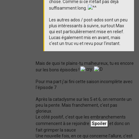
chose. Comme si ce n'était pas déjà
suffisamment long.
Les autres ados / post-ados sont un peu
plus intéressants à suivre, surtout Max
qui est particulièrement mise en relief.
Lucas également mis en avant, mais
c'est un truc vu et revu pour l'instant.
Mais de quoi te plains-tu malheureux, tu es encore
sur les bons épisodes !
Pour ma part j'ai fini cette saison incomplète avec
l'épisode 7
Après la cataclysme sur les 5 et 6, on remonte un
peu la pente. Mais franchement, c'est pas
glorieux.
Le côté positif, c'est que les embranchements
commencent à se rejoindre
et donc on
fait grimper la sauce
Une nouvelle fois, en ce qui concerne l'allure, c'est