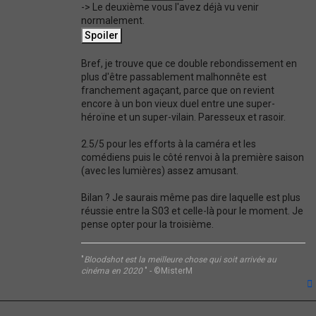
-> Le deuxième vous l'avez déjà vu venir
normalement.
Bref, je trouve que ce double rebondissement en
plus d'être passablement malhonnête est
franchement agaçant, parce que on revient
encore à un bon vieux duel entre une super-
héroïne et un super-vilain. Paresseux et rasoir.
2.5/5 pour les efforts à la caméra et les
comédiens puis le côté renvoi à la première saison
(avec les lumières) assez amusant.
Bilan ? Je saurais même pas dire laquelle est plus
réussie entre la S03 et celle-là pour le moment. Je
pense opter pour la troisième.
"
Bloodshot est la meilleure chose qui soit arrivée au
cinéma en 2020
" - ©MisterM
t