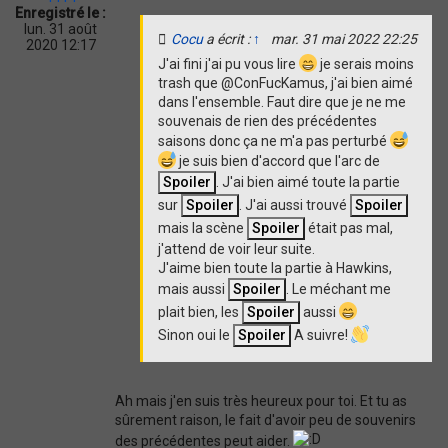
i
Enregistré le :
o
lun. 31 août
Cocu
a écrit :
↑
mar. 31 mai 2022 22:25
n
2020 12:17
J'ai fini j'ai pu vous lire
je serais moins
trash que @ConFucKamus, j'ai bien aimé
dans l'ensemble. Faut dire que je ne me
souvenais de rien des précédentes
saisons donc ça ne m'a pas perturbé
je suis bien d'accord que l'arc de
. J'ai bien aimé toute la partie
sur
. J'ai aussi trouvé
mais la scène
était pas mal,
j'attend de voir leur suite.
J'aime bien toute la partie à Hawkins,
mais aussi
. Le méchant me
plait bien, les
aussi
Sinon oui le
A suivre!
Ah mais j'en suis très heureux pour toi. Et tu as
sûrement raison, le fait d'avoir peu de souvenirs
des précédentes peut aider.