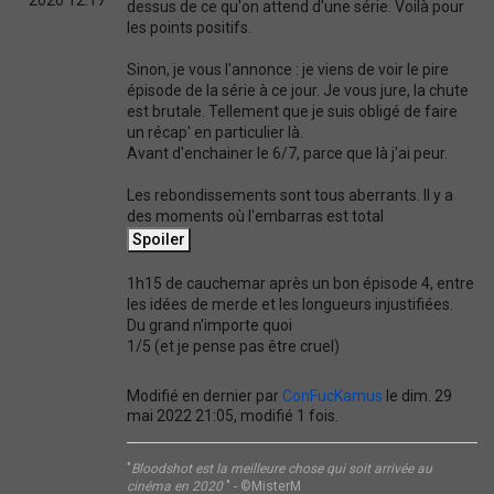
2020 12:17
dessus de ce qu'on attend d'une série. Voilà pour
les points positifs.
Sinon, je vous l'annonce : je viens de voir le pire
épisode de la série à ce jour. Je vous jure, la chute
est brutale. Tellement que je suis obligé de faire
un récap' en particulier là.
Avant d'enchainer le 6/7, parce que là j'ai peur.
Les rebondissements sont tous aberrants. Il y a
des moments où l'embarras est total
1h15 de cauchemar après un bon épisode 4, entre
les idées de merde et les longueurs injustifiées.
Du grand n'importe quoi
1/5 (et je pense pas être cruel)
Modifié en dernier par
ConFucKamus
le dim. 29
mai 2022 21:05, modifié 1 fois.
"
Bloodshot est la meilleure chose qui soit arrivée au
cinéma en 2020
" - ©MisterM