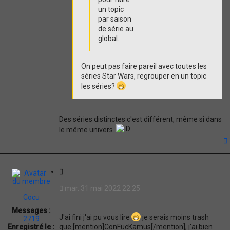
un topic
par saison
de série au
global.
On peut pas faire pareil avec toutes les
séries Star Wars, regrouper en un topic
les séries?
Des séries distinctes c'est différent, même si dans
le même univers.
t
C
i
mar. 31 mai 2022 22:25
t
Cocu
a
Messages :
t
J'ai fini j'ai pu vous lire
je serais moins trash
2719
i
Enregistré le :
que [mention]ConFucKamus[/mention], j'ai bien