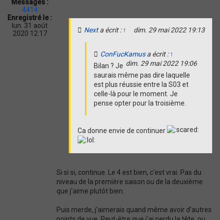
Messages :
t
4414
i
Enregistré le :
o
lun. 31 août
Next
a écrit :
↑
dim. 29 mai 2022 19:13
n
2020 12:17
ConFucKamus
a écrit :
↑
dim. 29 mai 2022 19:06
Bilan ? Je
saurais même pas dire laquelle
est plus réussie entre la S03 et
celle-là pour le moment. Je
pense opter pour la troisième.
Ca donne envie de continuer
Si si si, continue. Le 4 est bien, c'est vrai. Pas du
niveau de la première saison ou de la deuxième
que j'aime plutôt bien.
Puis merde, j'aimerais quand même avoir d'autres
points de vue. Peut-être que j'ai perdu la tête, ou