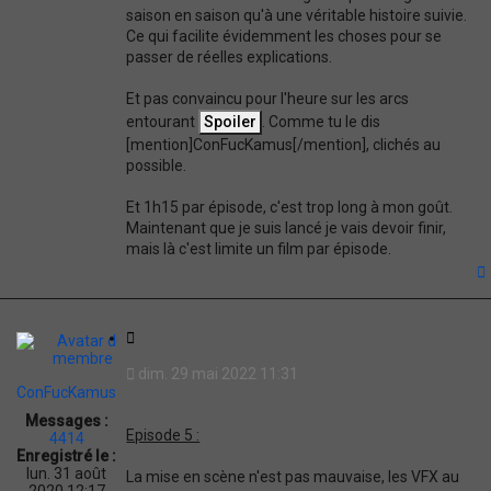
saison en saison qu'à une véritable histoire suivie.
Ce qui facilite évidemment les choses pour se
passer de réelles explications.
Et pas convaincu pour l'heure sur les arcs
entourant
. Comme tu le dis
[mention]ConFucKamus[/mention], clichés au
possible.
Et 1h15 par épisode, c'est trop long à mon goût.
Maintenant que je suis lancé je vais devoir finir,
mais là c'est limite un film par épisode.
t
C
i
dim. 29 mai 2022 11:31
t
ConFucKamus
a
Messages :
t
Episode 5 :
4414
i
Enregistré le :
o
lun. 31 août
La mise en scène n'est pas mauvaise, les VFX au
n