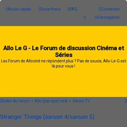
Accès rapide
Smartfeed
FAQ
Connexion
S’enregistrer
Allo Le G - Le Forum de discussion Cinéma et
Séries
Les Forum de Allociné ne répondent plus ? Pas de soucis, Allo-Le-G est
là pour vous !
Index du forum
Allo (pas que) ciné
Séries TV
Stranger Things (saison 4/saison 5)