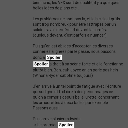
bien fichu, les VFX sont de qualité, il y a quelques
belles idées de plans etc...
Les problèmes ne sont pas là, et le hic c'est qu'ils
sont trop nombreux pour être rattrapés par un
solide travail derrière et devant la caméra
(quoique devant, c'est parfois à nuancer)
Puisqu'on est obligés d'accepter les diverses
conneries alignées par le passé, nous passons
donc à
a droit à sa scène forte et elle fonctionne
plutôt bien. Bon, euh Joyce on en parle pas hein
(Winona Ryder cabotine toujours)
J'en arrive à un tel point de fatigue avec l'écriture
qui surligne et fait dire à des personnages ce
qu'on a compris depuis belle lurette, concernant
les amourettes à deux balles par exemple.
Passons aussi.
Puis arrive plusieurs twists.
-> Le premier