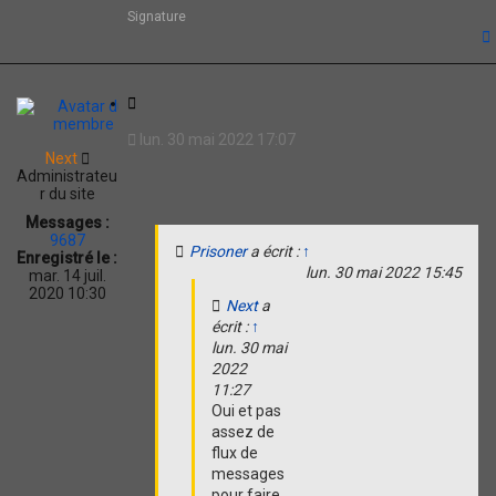
Signature
t
C
i
lun. 30 mai 2022 17:07
t
Next
a
Administrateu
t
r du site
i
Messages :
o
9687
Prisoner
a écrit :
↑
n
Enregistré le :
lun. 30 mai 2022 15:45
mar. 14 juil.
2020 10:30
Next
a
écrit :
↑
lun. 30 mai
2022
11:27
Oui et pas
assez de
flux de
messages
pour faire