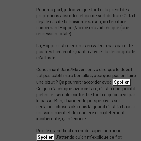
Pour ma part, je trouve que tout cela prend des
proportions absurdes et ça me sort du truc. C'était
déjà le cas de la troisième saison, où l'écriture
concernant Hopper/Joyce m'avait choqué (une
régression totale)
Là, Hopper est mieux mis en valeur mais ça reste
pas très bien écrit. Quant à Joyce...la dégringolade
m'attriste.
Concernant Jane/Eleven, on va dire que le début
est pas subtil mais bon allez, pourquoi pas en faire
une bizut ? Ça pourrait raccorder avec
Ce qui m'a choqué avec cet arc, c'est à quel point il
piétine et semble contredire tout ce qu'on a vu par
le passé. Bon, changer de perspectives sur
certaines choses ok, mais là quand c'est fait aussi
grossièrement et de manière complètement
incohérente, ça m'ennuie.
Puis le grand final en mode super-héroïque
J'attends qu'on m'explique ce flot