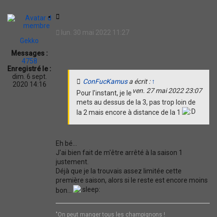
t
C
i
lun. 30 mai 2022 11:27
t
Gekko
a
Messages :
t
4758
i
Enregistré le :
o
dim. 6 sept.
ConFucKamus
a écrit :
↑
n
2020 14:16
ven. 27 mai 2022 23:07
Pour l'instant, je le
mets au dessus de la 3, pas trop loin de
la 2 mais encore à distance de la 1
Eh bé...
J'ai bien fait de m'être arrêté à la saison 1
justement.
Déjà que je la trouvais assez limitée cette
première saison, alors si le reste est encore moins
bon...
"On peut manger tous les champignons !