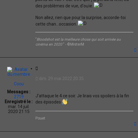
des problèmes de vue, d'ouïe.
Non allez, rien que pour la surprise, accorde-toi
cette chan...occasion.
"
Bloodshot est la meilleure chose qui soit arrivée au
cinéma en 2020
" - ©MisterM
t
C
i
dim. 29 mai 2022 20:35
t
Cocu
a
Messages :
t
J'attaque le 4 ce soir. Je lirais vos spoilers à la fin
2719
i
Enregistré le :
des épisodes
o
mar. 14 juil.
n
2020 21:15
Pouet
t