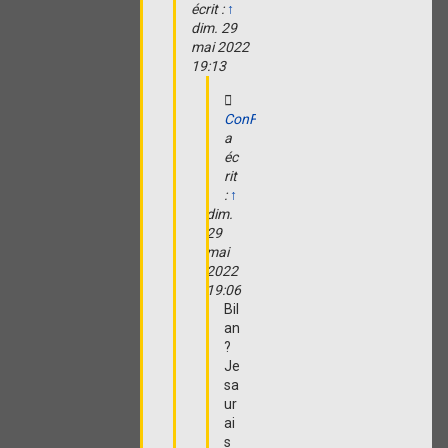
écrit :
↑
dim. 29
mai 2022
19:13
ConFucKamus
a
éc
rit
:
↑
dim.
29
mai
2022
19:06
Bil
an
?
Je
sa
ur
ai
s