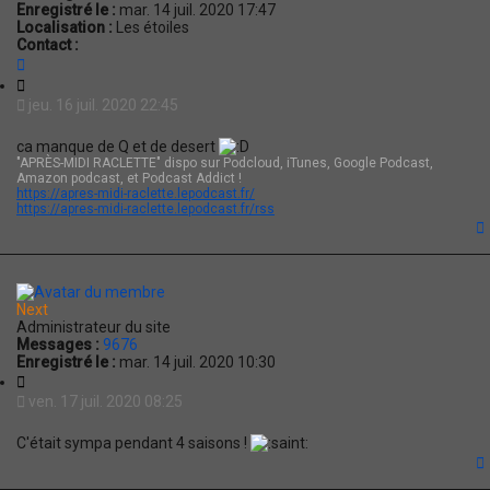
Enregistré le :
mar. 14 juil. 2020 17:47
Localisation :
Les étoiles
Contact :
C
o
C
n
i
jeu. 16 juil. 2020 22:45
t
t
a
a
ca manque de Q et de desert
c
t
"APRÈS-MIDI RACLETTE" dispo sur Podcloud, iTunes, Google Podcast,
t
i
Amazon podcast, et Podcast Addict !
e
o
https://apres-midi-raclette.lepodcast.fr/
r
n
https://apres-midi-raclette.lepodcast.fr/rss
M
i
n
i
t
Z
i
Next
i
Administrateur du site
Messages :
9676
Enregistré le :
mar. 14 juil. 2020 10:30
C
i
ven. 17 juil. 2020 08:25
t
a
C'était sympa pendant 4 saisons !
t
i
o