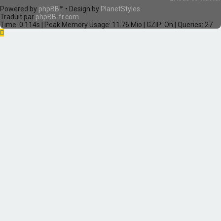
Powered by
phpBB
™
• Design by
PlanetStyles
Traduit par
phpBB-fr.com
Time: 0.114s
| Peak Memory Usage: 11.76 Mio | GZIP: On |
Queries: 27