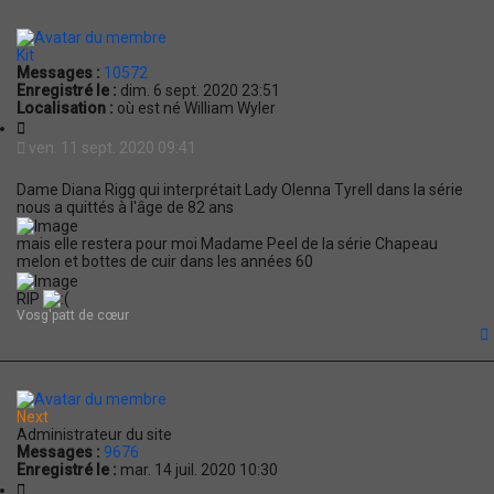
n
t
Kit
Messages :
10572
Enregistré le :
dim. 6 sept. 2020 23:51
Localisation :
où est né William Wyler
C
i
ven. 11 sept. 2020 09:41
t
a
Dame Diana Rigg qui interprétait Lady Olenna Tyrell dans la série
t
nous a quittés à l'âge de 82 ans
i
o
mais elle restera pour moi Madame Peel de la série Chapeau
n
melon et bottes de cuir dans les années 60
RIP
Vosg'patt de cœur
t
Next
Administrateur du site
Messages :
9676
Enregistré le :
mar. 14 juil. 2020 10:30
C