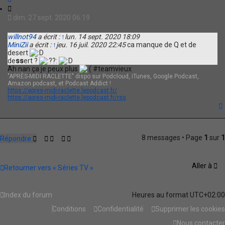
o
C
n
i
dim. 27 sept. 2020 06:19
t
t
a
a
willnot94
a écrit :
↑
lun. 14 sept. 2020 18:09
c
t
MiniZii
a écrit :
↑
jeu. 16 juil. 2020 22:45
ca manque de Q et de
t
i
desert
e
o
de
ss
ert ?
r
n
Ah nan ça je peux plus
#teamvieux
M
"APRÈS-MIDI RACLETTE" dispo sur Podcloud, iTunes, Google Podcast,
i
Amazon podcast, et Podcast Addict !
n
https://apres-midi-raclette.lepodcast.fr/
i
https://apres-midi-raclette.lepodcast.fr/rss
Z
i
i
t
8 messages • Page
1
sur
1
Répondre
Aller à
Retourner vers « Séries TV »
Index du forum
Heures au format
UTC+02:00
Conditions
Confidentialité
Supprimer les cookies
Nous contacter