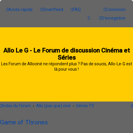
Accès rapide
Smartfeed
FAQ
Connexion
S’enregistrer
Allo Le G - Le Forum de discussion Cinéma et
Séries
Les Forum de Allociné ne répondent plus ? Pas de soucis, Allo-Le-G est
là pour vous !
Index du forum
Allo (pas que) ciné
Séries TV
Game of Thrones