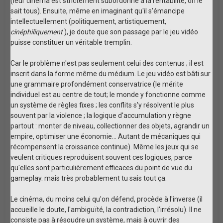
(leur cinéma est strictement subordonné à la rentabilité, on le
sait tous). Ensuite, même en imaginant qu'il s'émancipe
intellectuellement (politiquement, artistiquement,
cinéphiliquement
), je doute que son passage par le jeu vidéo
puisse constituer un véritable tremplin.
Car le problème n'est pas seulement celui des contenus ; il est
inscrit dans la forme même du médium. Le jeu vidéo est bâti sur
une grammaire profondément conservatrice (le mérite
individuel est au centre de tout; le monde y fonctionne comme
un système de règles fixes ; les conflits s'y résolvent le plus
souvent par la violence ; la logique d'accumulation y règne
partout : monter de niveau, collectionner des objets, agrandir un
empire, optimiser une économie… Autant de mécaniques qui
récompensent la croissance continue). Même les jeux qui se
veulent critiques reproduisent souvent ces logiques, parce
qu'elles sont particulièrement efficaces du point de vue du
gameplay. mais très probablement tu sais tout ça.
Le cinéma, du moins celui qu'on défend, procède à l'inverse (il
accueille le doute, l'ambiguïté, la contradiction, l'irrésolu). Il ne
consiste pas à résoudre un système, mais à ouvrir des