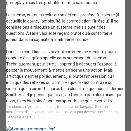
gameplay. mais très probablement tu sais tout ça.
Le cinéma, du moins celui qu'on défend, procède à l'inverse (il
accueille le doute, l'ambiguïté, la contradiction, l'irrésolu). Il ne
consiste pas à résoudre un système, mais à ouvrir des
questions. À faire vaciller le regard plutôt qu'à conforter le
joueur dans sa capacité à maîtriser le monde.
Dans ces conditions, je vois mal comment ce médium pourrait
conduire à ce qu'on appelle communément du cinéma.
Techniquement, peut etre : il apprend à découper l'espace, à
penser le mouvement, à mettre en scène une action. Mais
artistiquement et politiquement, j'ai plutôt l'impression qu'il
inculque des réflexes qui sont presque l'exact contraire du
cinéma qu'on aime : toi qui as bien plus aimé que nous le dernier
Spielberg, et je pense que tu as, au fond, un peu plus raison que
nous, tu es bien placé pour comprendre ce que je veux dire...
"Le cinéma n'existe pas en soi, il n'est pas un langage. Il est un
instrument d’analyse et c'est tout. Il ne doit pas devenir une fin en soi".
Jean-Marie Straub
Haut
len'