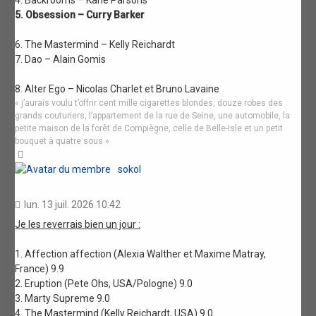
5. Obsession – Curry Barker
6. The Mastermind – Kelly Reichardt
7. Dao – Alain Gomis
8. Alter Ego – Nicolas Charlet et Bruno Lavaine
« j’aurais voulu t’offrir cent mille cigarettes blondes, douze robes des
grands couturiers, l’appartement de la rue de Seine, une automobile, la
petite maison de la forêt de Compiègne, celle de Belle-Isle et un petit
bouquet à quatre sous »
Haut
sokol
lun. 13 juil. 2026 10:42
Je les reverrais bien un jour :
1. Affection affection (Alexia Walther et Maxime Matray,
France) 9.9
2. Eruption (Pete Ohs, USA/Pologne) 9.0
3. Marty Supreme 9.0
4. The Mastermind (Kelly Reichardt, USA) 9.0