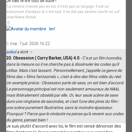
Je vais te lire tout de suite !
"Le cinéma n'existe pas en soi, il n'est pas un langage. Il est un
instrument d’analyse et c'est tout. Il ne doit pas devenir une fin en soi".
Jean-Marie Straub
Haut
len'
mar. 7 juil. 2026 16:22
sokol
a écrit :
↑
20. Obsession ( Curry Barker, USA) 4.0
- C'e
st un film honnête,
dans la mesure où il ne cherche pas à dissimuler les codes qu'il
utilise. Mais c'est lassant. Personnellement, j'appelle ce genre de
films des « films fantasmés », c'est-à-dire des films vidés du réel.
Un exemple précis : Obsession parle de sexe, on est bien d'accord.
Le personnage principal est non seulement amoureux de Nikki,
mais littéralement obsédé par elle. Or, leur seule scène de sexe
dure une vingtaine de secondes, et c'est l'une des pires du film :
une scène purement illustrative, sans la moindre épaisseur.
Pourquoi ? Parce que le cinéaste ne pense qu'à revenir aux codes
du genre, pensez bien !
Je suis plutôt d’accord avec toi, le film est censé dénoncer des