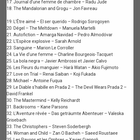
17. Journal d’une femme de chambre – Radu Jude
18. The Mandalorian and Grogu – Jon Favreau
19. L’Être aimé – El ser querido – Rodrigo Sorogoyen
20. Dégel – The Meltdown – Manuela Martelli
21. Autofiction – Amarga Navidad – Pedro Almodóvar
22. L’Espèce explosive – Sarah Arnold
23. Sanguine – Marion Le Corroller
24. La Vie d'une femme – Charline Bourgeois-Tacquet
25. La bola negra – Javier Ambrossi et Javier Calvo
26. Les Fleurs du manguier – Harà Watan – Akio Fujimoto
27. Love on Trial – Renai Saiban – Koji Fukada
28. Michael – Antoine Fuqua
29. Le Diable s'habille en Prada 2 – The Devil Wears Prada 2 –
David Frankel
30. The Mastermind – Kelly Reichardt
31. Backrooms – Kane Parsons
32. L'Aventure rêvée – Das geträumte Abenteuer – Valeska
Grisebach
33. The Christophers – Steven Soderbergh
34. Woman and Child – Zan O Bacheh – Saeed Roustaee
35. Les Rayons et les Ombres – Xavier Giannoli