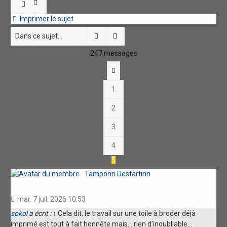
Imprimer le sujet
Rechercher
Recherche avancée
247 messages
Précédente
1
2
3
4
5
Tamponn Destartinn
mar. 7 juil. 2026 10:53
sokol
a écrit :
↑
Cela dit, le travail sur une toile à broder déjà
imprimé est tout à fait honnête mais… rien d’inoubliable…