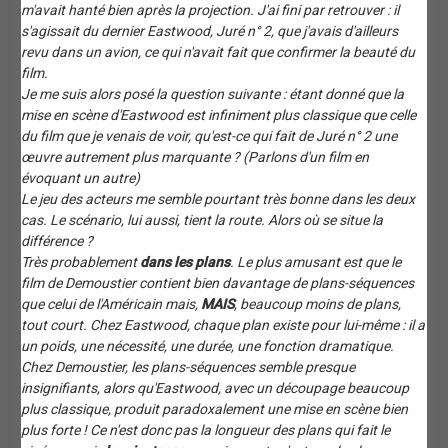
m'avait hanté bien après la projection. J'ai fini par retrouver : il
s'agissait du dernier Eastwood, Juré n° 2, que j'avais d'ailleurs
revu dans un avion, ce qui n'avait fait que confirmer la beauté du
film.
Je me suis alors posé la question suivante : étant donné que la
mise en scène d'Eastwood est infiniment plus classique que celle
du film que je venais de voir, qu'est-ce qui fait de Juré n° 2 une
œuvre autrement plus marquante ? (Parlons d'un film en
évoquant un autre)
Le jeu des acteurs me semble pourtant très bonne dans les deux
cas. Le scénario, lui aussi, tient la route. Alors où se situe la
différence ?
Très probablement
dans les plans
. Le plus amusant est que le
film de Demoustier contient bien davantage de plans-séquences
que celui de l'Américain mais,
MAIS
, beaucoup moins de plans,
tout court. Chez Eastwood, chaque plan existe pour lui-même : il a
un poids, une nécessité, une durée, une fonction dramatique.
Chez Demoustier, les plans-séquences semble presque
insignifiants, alors qu'Eastwood, avec un découpage beaucoup
plus classique, produit paradoxalement une mise en scène bien
plus forte ! Ce n'est donc pas la longueur des plans qui fait le