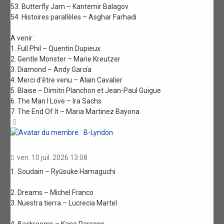
53. Butterfly Jam – Kantemir Balagov
54. Histoires parallèles – Asghar Farhadi
A venir :
1. Full Phil – Quentin Dupieux
2. Gentle Monster – Marie Kreutzer
3. Diamond – Andy García
4. Merci d’être venu – Alain Cavalier
5. Blaise – Dimitri Planchon et Jean-Paul Guigue
6. The Man I Love – Ira Sachs
7. The End Of It – Maria Martinez Bayona
Haut
B-Lyndon
ven. 10 juil. 2026 13:08
1. Soudain – Ryūsuke Hamaguchi
2. Dreams – Michel Franco
3. Nuestra tierra – Lucrecia Martel
4. Backrooms – Kane Parsons