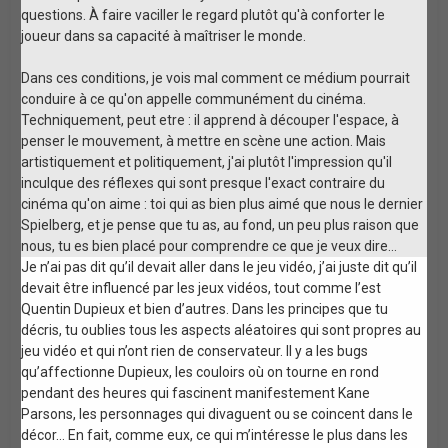
questions. À faire vaciller le regard plutôt qu'à conforter le
joueur dans sa capacité à maîtriser le monde.
Dans ces conditions, je vois mal comment ce médium pourrait
conduire à ce qu'on appelle communément du cinéma.
Techniquement, peut etre : il apprend à découper l'espace, à
penser le mouvement, à mettre en scène une action. Mais
artistiquement et politiquement, j'ai plutôt l'impression qu'il
inculque des réflexes qui sont presque l'exact contraire du
cinéma qu'on aime : toi qui as bien plus aimé que nous le dernier
Spielberg, et je pense que tu as, au fond, un peu plus raison que
nous, tu es bien placé pour comprendre ce que je veux dire...
Je n’ai pas dit qu’il devait aller dans le jeu vidéo, j’ai juste dit qu’il
devait être influencé par les jeux vidéos, tout comme l’est
Quentin Dupieux et bien d’autres. Dans les principes que tu
décris, tu oublies tous les aspects aléatoires qui sont propres au
jeu vidéo et qui n’ont rien de conservateur. Il y a les bugs
qu’affectionne Dupieux, les couloirs où on tourne en rond
pendant des heures qui fascinent manifestement Kane
Parsons, les personnages qui divaguent ou se coincent dans le
décor… En fait, comme eux, ce qui m’intéresse le plus dans les