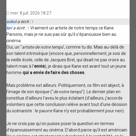
mer. 8 juil. 2026 18:27
sokol
a écrit :
↑
len'
a écrit :
↑
Vraiment un artiste de notre temps ce Kane
Parsons, mais je ne suis pas sûr qu'il s’épanouisse bien au
cinéma.
Oui, un "
artiste de notre temps
', comme tu dis. Mais au-delà de
son talent intrinsèque (encore que, personnellement, je sois de
la vieille école, celle de Jacques Brel, qui disait ne pas croire au
talent mais à l'
envie
), je dirais que Kane est avant tout un jeune
homme
qui a envie de faire des choses
.
Mais problème est ailleurs. Politiquement, ce film est abject, à
l'image de son époque ("
de notre temps
"). Le dernier plan en
constitue d'ailleurs l'aveu le plus éclatant (d'ailleurs, j'accorde
volontiers que cette conclusion relève avant tout d'une décision
du scénariste : le pauvre Kane n'y est probablement pour rien).
Je ne crois pas qu'on puisse poser la question en termes
d'épanouissement au cinéma. D'abord parce qu'il est américain