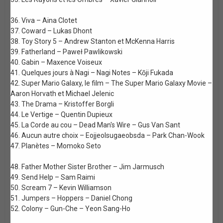
36. Viva – Aina Clotet
37. Coward – Lukas Dhont
38. Toy Story 5 – Andrew Stanton et McKenna Harris
39. Fatherland – Paweł Pawlikowski
40. Gabin – Maxence Voiseux
41. Quelques jours à Nagi – Nagi Notes – Kōji Fukada
42. Super Mario Galaxy, le film – The Super Mario Galaxy Movie –
Aaron Horvath et Michael Jelenic
43. The Drama – Kristoffer Borgli
44. Le Vertige – Quentin Dupieux
45. La Corde au cou – Dead Man's Wire – Gus Van Sant
46. Aucun autre choix – Eojjeolsugaeobsda – Park Chan-Wook
47. Planètes – Momoko Seto
48. Father Mother Sister Brother – Jim Jarmusch
49. Send Help – Sam Raimi
50. Scream 7 – Kevin Williamson
51. Jumpers – Hoppers – Daniel Chong
52. Colony – Gun-Che – Yeon Sang-Ho