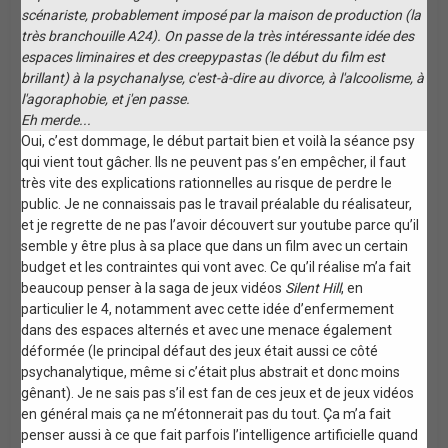
scénariste, probablement imposé par la maison de production (la
très branchouille A24). On passe de la très intéressante idée des
espaces liminaires et des creepypastas (le début du film est
brillant) à la psychanalyse, c'est-à-dire au divorce, à l'alcoolisme, à
l'agoraphobie, et j'en passe.
Eh merde...
Oui, c’est dommage, le début partait bien et voilà la séance psy
qui vient tout gâcher. Ils ne peuvent pas s’en empêcher, il faut
très vite des explications rationnelles au risque de perdre le
public. Je ne connaissais pas le travail préalable du réalisateur,
et je regrette de ne pas l’avoir découvert sur youtube parce qu’il
semble y être plus à sa place que dans un film avec un certain
budget et les contraintes qui vont avec. Ce qu’il réalise m’a fait
beaucoup penser à la saga de jeux vidéos
Silent Hill
, en
particulier le 4, notamment avec cette idée d’enfermement
dans des espaces alternés et avec une menace également
déformée (le principal défaut des jeux était aussi ce côté
psychanalytique, même si c’était plus abstrait et donc moins
gênant). Je ne sais pas s’il est fan de ces jeux et de jeux vidéos
en général mais ça ne m’étonnerait pas du tout. Ça m’a fait
penser aussi à ce que fait parfois l’intelligence artificielle quand