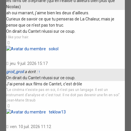
les films de Stéphane (qui en réalise d'ailleurs bien plus que
Nicolas)
ah oui marrant, j'aime bien les deux d'ailleurs.
Curieux de savoir ce que tu penseras de La Chaleur, mais je
pense que ce n'est pas ton truc.
On dirait du Cantet réussi sur ce coup.
I like your hair.
Haut
sokol
jeu. 9 juil. 2026 15:17
groil_groil
a écrit :
↑
On dirait du Cantet réussi sur ce coup.
J'ai pensé aux films de Cantet, c’est drôle
"Le cinéma n'existe pas en soi, il n'est pas un langage. Il est un
instrument d’analyse et c'est tout. Il ne doit pas devenir une fin en soi".
Jean-Marie Straub
Haut
teklow13
ven. 10 juil. 2026 11:12