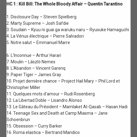
HC 1 : Kill Bill: The Whole Bloody Affair – Quentin Tarantino
1. Disclosure Day – Steven Spielberg
2. Marty Supreme – Josh Safdie
3. Soudain – Kyuu ni guai ga waruku naru – Ryusuke Hamaguchi
4. La Vénus électrique – Pierre Salvadori
5. Notre salut – Emmanuel Marre
6. L'Inconnue – Arthur Harari
7. Moulin – László Nemes
8. L'Abandon – Vincent Garenq
9. Paper Tiger – James Gray
10. Projet dernière chance – Project Hail Mary – Phil Lord et
Christopher Miller
11. Quelques mots d'amour – Rudi Rosenberg
12. La Libertad Doble – Lisandro Alonso
13. Le Gâteau du Président – Mamlaket Al-Qasab – Hasan Hadi
14. Teenage Sex and Death at Camp Miasma – Jane
Schoenbrun
15. Obsession – Curry Barker
16. Roma elastica – Bertrand Mandico