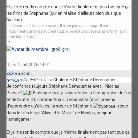
Et je me rends compte que je n'aime finalement pas tant que ça
les films de Stéphane (qui en réalise d'ailleurs bien plus que
Nicolas)
"Le cinéma n'existe pas en soi, il n'est pas un langage. Il est un
instrument d’analyse et c'est tout. Il ne doit pas devenir une fin en soi".
Jean-Marie Straub
Haut
groil_groil
jeu. 9 juil. 2026 14:01
sokol
a écrit :
↑
groil_groil
a écrit :
↑
4. La Chaleur – Stéphane Demoustier
Je confonds toujours Stéphane Demoustier avec... Nicolas
Pariser !
À chaque fois, je vais vérifier la filmographie de l'un
et de l'autre. Et, comme Anaïs Demoustier (dont je viens
d'apprendre qu'elle est la sœur de Stéphane
) joue
dans le très beau "Alice et le Maire" de Nicolas, bonjour
l'amalgame !
Et je me rends compte que je n'aime finalement pas tant que ça