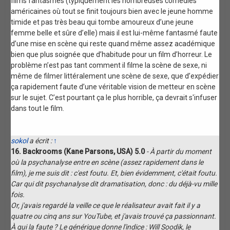
films fantasmés (typiquement les nombreuses comédies
américaines où tout se finit toujours bien avec le jeune homme
timide et pas très beau qui tombe amoureux d’une jeune
femme belle et sûre d’elle) mais il est lui-même fantasmé faute
d’une mise en scène qui reste quand même assez académique
bien que plus soignée que d’habitude pour un film d’horreur. Le
problème n’est pas tant comment il filme la scène de sexe, ni
même de filmer littéralement une scène de sexe, que d’expédier
ça rapidement faute d’une véritable vision de metteur en scène
sur le sujet. C’est pourtant ça le plus horrible, ça devrait s'infuser
dans tout le film.
sokol
a écrit :
↑
16. Backrooms (Kane Parsons, USA) 5.0
- À partir du moment
où la psychanalyse entre en scène (assez rapidement dans le
film), je me suis dit : c'est foutu. Et, bien évidemment, c'était foutu.
Car qui dit psychanalyse dit dramatisation, donc : du déjà-vu mille
fois.
Or, j'avais regardé la veille ce que le réalisateur avait fait il y a
quatre ou cinq ans sur YouTube, et j'avais trouvé ça passionnant.
À qui la faute ? Le générique donne l'indice : Will Soodik, le