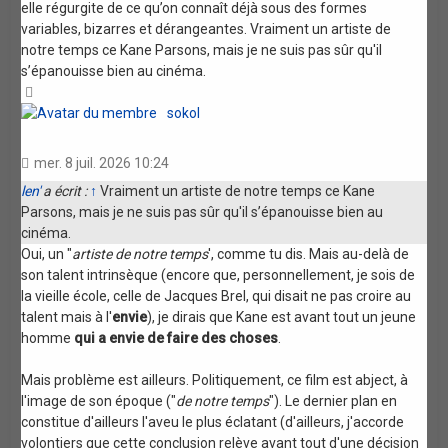
elle régurgite de ce qu’on connaît déjà sous des formes
variables, bizarres et dérangeantes. Vraiment un artiste de
notre temps ce Kane Parsons, mais je ne suis pas sûr qu'il
s’épanouisse bien au cinéma.
Haut
sokol
mer. 8 juil. 2026 10:24
len'
a écrit :
↑
Vraiment un artiste de notre temps ce Kane
Parsons, mais je ne suis pas sûr qu'il s’épanouisse bien au
cinéma.
Oui, un "
artiste de notre temps
', comme tu dis. Mais au-delà de
son talent intrinsèque (encore que, personnellement, je sois de
la vieille école, celle de Jacques Brel, qui disait ne pas croire au
talent mais à l'
envie
), je dirais que Kane est avant tout un jeune
homme
qui a envie de faire des choses
.
Mais problème est ailleurs. Politiquement, ce film est abject, à
l'image de son époque ("
de notre temps
"). Le dernier plan en
constitue d'ailleurs l'aveu le plus éclatant (d'ailleurs, j'accorde
volontiers que cette conclusion relève avant tout d'une décision