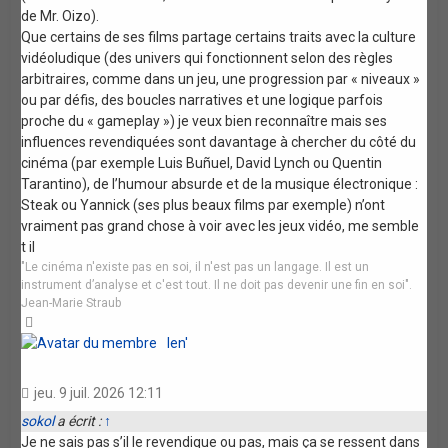
de Mr. Oizo).
Que certains de ses films partage certains traits avec la culture
vidéoludique (des univers qui fonctionnent selon des règles
arbitraires, comme dans un jeu, une progression par « niveaux »
ou par défis, des boucles narratives et une logique parfois
proche du « gameplay ») je veux bien reconnaître mais ses
influences revendiquées sont davantage à chercher du côté du
cinéma (par exemple Luis Buñuel, David Lynch ou Quentin
Tarantino), de l’humour absurde et de la musique électronique :
Steak ou Yannick (ses plus beaux films par exemple) n’ont
vraiment pas grand chose à voir avec les jeux vidéo, me semble
t il
"Le cinéma n'existe pas en soi, il n'est pas un langage. Il est un
instrument d’analyse et c'est tout. Il ne doit pas devenir une fin en soi".
Jean-Marie Straub
Haut
len'
jeu. 9 juil. 2026 12:11
sokol
a écrit :
↑
Je ne sais pas s’il le revendique ou pas, mais ça se ressent dans