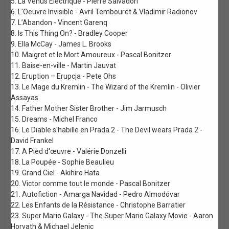
5. La Vénus Electrique - Pierre Salvadori
6. L'Oeuvre Invisible - Avril Tembouret & Vladimir Radionov
7. L’Abandon - Vincent Garenq
8. Is This Thing On? - Bradley Cooper
9. Ella McCay - James L. Brooks
10. Maigret et le Mort Amoureux - Pascal Bonitzer
11. Baise-en-ville - Martin Jauvat
12. Eruption – Erupcja - Pete Ohs
13. Le Mage du Kremlin - The Wizard of the Kremlin - Olivier
Assayas
14. Father Mother Sister Brother - Jim Jarmusch
15. Dreams - Michel Franco
16. Le Diable s'habille en Prada 2 - The Devil wears Prada 2 -
David Frankel
17. A Pied d'œuvre - Valérie Donzelli
18. La Poupée - Sophie Beaulieu
19. Grand Ciel - Akihiro Hata
20. Victor comme tout le monde - Pascal Bonitzer
21. Autofiction - Amarga Navidad - Pedro Almodóvar
22. Les Enfants de la Résistance - Christophe Barratier
23. Super Mario Galaxy - The Super Mario Galaxy Movie - Aaron
Horvath & Michael Jelenic