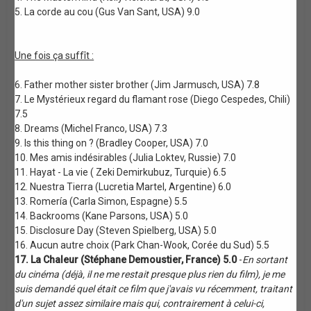
5. La corde au cou (Gus Van Sant, USA) 9.0
Une fois ça suffît :
6. Father mother sister brother (Jim Jarmusch, USA) 7.8
7. Le Mystérieux regard du flamant rose (Diego Cespedes, Chili)
7.5
8. Dreams (Michel Franco, USA) 7.3
9. Is this thing on ? (Bradley Cooper, USA) 7.0
10. Mes amis indésirables (Julia Loktev, Russie) 7.0
11. Hayat - La vie ( Zeki Demirkubuz, Turquie) 6.5
12. Nuestra Tierra (Lucretia Martel, Argentine) 6.0
13. Romería (Carla Simon, Espagne) 5.5
14. Backrooms (Kane Parsons, USA) 5.0
15. Disclosure Day (Steven Spielberg, USA) 5.0
16. Aucun autre choix (Park Chan-Wook, Corée du Sud) 5.5
17. La Chaleur (Stéphane Demoustier, France) 5.0
-
En sortant
du cinéma (déjà, il ne me restait presque plus rien du film), je me
suis demandé quel était ce film que j'avais vu récemment, traitant
d'un sujet assez similaire mais qui, contrairement à celui-ci,