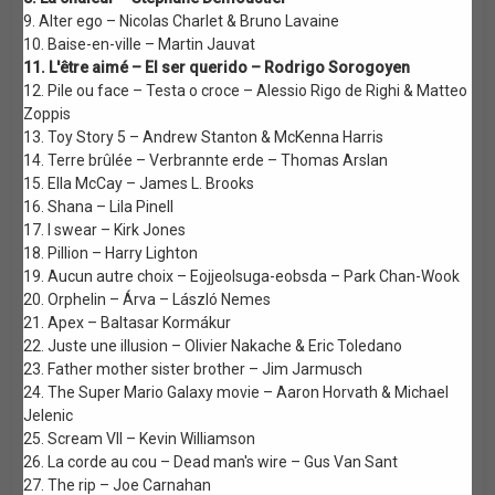
9. Alter ego – Nicolas Charlet & Bruno Lavaine
10. Baise-en-ville – Martin Jauvat
11. L'être aimé – El ser querido – Rodrigo Sorogoyen
12. Pile ou face – Testa o croce – Alessio Rigo de Righi & Matteo
Zoppis
13. Toy Story 5 – Andrew Stanton & McKenna Harris
14. Terre brûlée – Verbrannte erde – Thomas Arslan
15. Ella McCay – James L. Brooks
16. Shana – Lila Pinell
17. I swear – Kirk Jones
18. Pillion – Harry Lighton
19. Aucun autre choix – Eojjeolsuga-eobsda – Park Chan-Wook
20. Orphelin – Árva – László Nemes
21. Apex – Baltasar Kormákur
22. Juste une illusion – Olivier Nakache & Eric Toledano
23. Father mother sister brother – Jim Jarmusch
24. The Super Mario Galaxy movie – Aaron Horvath & Michael
Jelenic
25. Scream VII – Kevin Williamson
26. La corde au cou – Dead man's wire – Gus Van Sant
27. The rip – Joe Carnahan