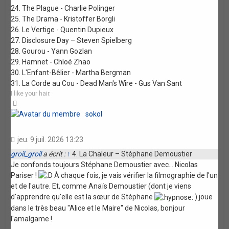
24. The Plague - Charlie Polinger
25. The Drama - Kristoffer Borgli
26. Le Vertige - Quentin Dupieux
27. Disclosure Day – Steven Spielberg
28. Gourou - Yann Gozlan
29. Hamnet - Chloé Zhao
30. L'Enfant-Bêlier - Martha Bergman
31. La Corde au Cou - Dead Man's Wire - Gus Van Sant
I like your hair.
Haut
sokol
jeu. 9 juil. 2026 13:23
groil_groil
a écrit :
↑
4. La Chaleur – Stéphane Demoustier
Je confonds toujours Stéphane Demoustier avec... Nicolas
Pariser !
À chaque fois, je vais vérifier la filmographie de l'un
et de l'autre. Et, comme Anaïs Demoustier (dont je viens
d'apprendre qu'elle est la sœur de Stéphane
) joue
dans le très beau "Alice et le Maire" de Nicolas, bonjour
l'amalgame !