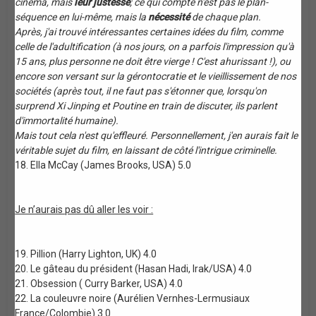
cinéma, mais
leur justesse
; ce qui compte n'est pas le plan-
séquence en lui-même, mais la
nécessité
de chaque plan.
Après, j'ai trouvé intéressantes certaines idées du film, comme
celle de l'adultification (à nos jours, on a parfois l'impression qu'à
15 ans, plus personne ne doit être vierge ! C'est ahurissant !), ou
encore son versant sur la gérontocratie et le vieillissement de nos
sociétés (après tout, il ne faut pas s'étonner que, lorsqu'on
surprend Xi Jinping et Poutine en train de discuter, ils parlent
d'immortalité humaine).
Mais tout cela n'est qu'effleuré. Personnellement, j'en aurais fait le
véritable sujet du film, en laissant de côté l'intrigue criminelle.
18. Ella McCay (James Brooks, USA) 5.0
Je n’aurais pas dû aller les voir :
19. Pillion (Harry Lighton, UK) 4.0
20. Le gâteau du président (Hasan Hadi, Irak/USA) 4.0
21. Obsession ( Curry Barker, USA) 4.0
22. La couleuvre noire (Aurélien Vernhes-Lermusiaux
France/Colombie) 3.0