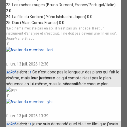
23. Les roches rouges (Bruno Dumont, France/Portugal/Italie)
2.0
24. La fille du Konbini ( Yûho Ishibashi, Japon) 0.0
25. Dao (Alain Gomis, France) 0.0
"Le cinéma n'existe pas en soi, il n'est pas un langage. Il est un
instrument d’analyse et c'est tout. Il ne doit pas devenir une fin en soi".
Jean-Marie Straub
Haut
len'
lun. 13 juil. 2026 12:38
sokol
a écrit :
↑
Ce n'est donc pas la longueur des plans qui fait le
cinéma, mais
leur justesse
; ce qui compte n'est pas le plan-
séquence en lui-même, mais la
nécessité
de chaque plan.
Haut
yhi
lun. 13 juil. 2026 13:39
sokol
a écrit :
↑
je me suis demandé quel était ce film que j'avais