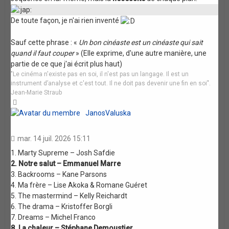
De toute façon, je n'ai rien inventé
Sauf cette phrase : «
Un bon cinéaste est un cinéaste qui sait
quand il faut couper
» (Elle exprime, d'une autre manière, une
partie de ce que j'ai écrit plus haut)
"Le cinéma n'existe pas en soi, il n'est pas un langage. Il est un
instrument d’analyse et c'est tout. Il ne doit pas devenir une fin en soi".
Jean-Marie Straub
Haut
JanosValuska
mar. 14 juil. 2026 15:11
1. Marty Supreme – Josh Safdie
2. Notre salut – Emmanuel Marre
3. Backrooms – Kane Parsons
4. Ma frère – Lise Akoka & Romane Guéret
5. The mastermind – Kelly Reichardt
6. The drama – Kristoffer Borgli
7. Dreams – Michel Franco
8. La chaleur – Stéphane Demoustier