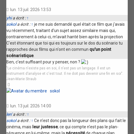
lun. 13 juil. 2026 13:53
yhi
a écrit :
↑
sokol
a écrit :
↑
je me suis demandé quel était ce film que j'avais
vu récemment, traitant d'un sujet assez similaire mais qui,
contrairement à celui-ci, m'avait hanté bien après la projection
C'est étonnant que toi qui es toujours sur le dos du scénario tu
rapproches deux films qui n'ont en commun
qu'un point
scénaristique
.
Ben, c'est suffisant pour y penser, non ?
"Le cinéma n'existe pas en soi, il n'est pas un langage. Il est un
instrument d’analyse et c'est tout. Il ne doit pas devenir une fin en soi".
Jean-Marie Straub
Haut
sokol
lun. 13 juil. 2026 14:00
len'
a écrit :
↑
sokol
a écrit :
↑
Ce n'est donc pas la longueur des plans qui fait le
cinéma, mais
leur justesse
; ce qui compte n'est pas le plan-
séquence en lui-même, mais la
nécessité
de chaque plan.