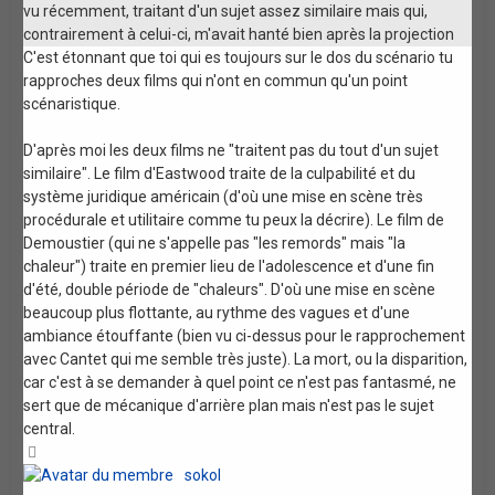
vu récemment, traitant d'un sujet assez similaire mais qui,
contrairement à celui-ci, m'avait hanté bien après la projection
C'est étonnant que toi qui es toujours sur le dos du scénario tu
rapproches deux films qui n'ont en commun qu'un point
scénaristique.
D'après moi les deux films ne "traitent pas du tout d'un sujet
similaire". Le film d'Eastwood traite de la culpabilité et du
système juridique américain (d'où une mise en scène très
procédurale et utilitaire comme tu peux la décrire). Le film de
Demoustier (qui ne s'appelle pas "les remords" mais "la
chaleur") traite en premier lieu de l'adolescence et d'une fin
d'été, double période de "chaleurs". D'où une mise en scène
beaucoup plus flottante, au rythme des vagues et d'une
ambiance étouffante (bien vu ci-dessus pour le rapprochement
avec Cantet qui me semble très juste). La mort, ou la disparition,
car c'est à se demander à quel point ce n'est pas fantasmé, ne
sert que de mécanique d'arrière plan mais n'est pas le sujet
central.
Haut
sokol