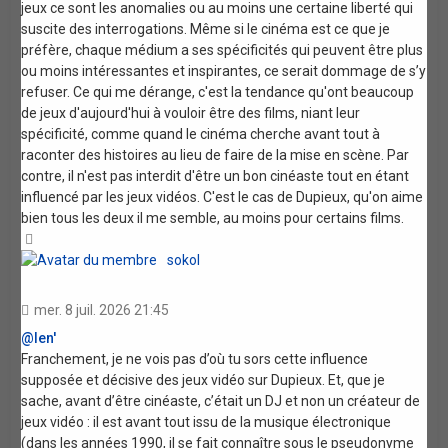
jeux ce sont les anomalies ou au moins une certaine liberté qui
suscite des interrogations. Même si le cinéma est ce que je
préfère, chaque médium a ses spécificités qui peuvent être plus
ou moins intéressantes et inspirantes, ce serait dommage de s’y
refuser. Ce qui me dérange, c'est la tendance qu'ont beaucoup
de jeux d'aujourd'hui à vouloir être des films, niant leur
spécificité, comme quand le cinéma cherche avant tout à
raconter des histoires au lieu de faire de la mise en scène. Par
contre, il n'est pas interdit d'être un bon cinéaste tout en étant
influencé par les jeux vidéos. C'est le cas de Dupieux, qu'on aime
bien tous les deux il me semble, au moins pour certains films.
Haut
sokol
mer. 8 juil. 2026 21:45
@len'
Franchement, je ne vois pas d’où tu sors cette influence
supposée et décisive des jeux vidéo sur Dupieux. Et, que je
sache, avant d’être cinéaste, c’était un DJ et non un créateur de
jeux vidéo : il est avant tout issu de la musique électronique
(dans les années 1990, il se fait connaître sous le pseudonyme