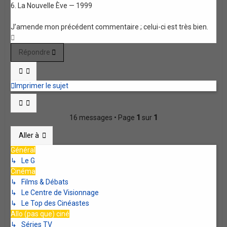
6. La Nouvelle Ève — 1999
J’amende mon précédent commentaire ; celui-ci est très bien.
Haut
Répondre
Imprimer le sujet
16 messages • Page
1
sur
1
Aller à
Général
↳ Le G
Cinéma
↳ Films & Débats
↳ Le Centre de Visionnage
↳ Le Top des Cinéastes
Allo (pas que) ciné
↳ Séries TV