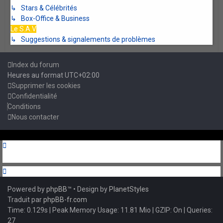
↳ Stars & Célébrités
↳ Box-Office & Business
Le S.A.V
↳ Suggestions & signalements de problèmes
Index du forum
Heures au format
UTC+02:00
Supprimer les cookies
Confidentialité
Conditions
Nous contacter
Powered by
phpBB
™
• Design by
PlanetStyles
Traduit par
phpBB-fr.com
Time: 0.129s
| Peak Memory Usage: 11.81 Mio | GZIP: On |
Queries:
27