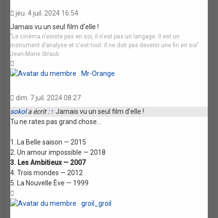
jeu. 4 juil. 2024 16:54
Jamais vu un seul film d'elle !
"Le cinéma n'existe pas en soi, il n'est pas un langage. Il est un
instrument d’analyse et c'est tout. Il ne doit pas devenir une fin en soi".
Jean-Marie Straub
Haut
Mr-Orange
dim. 7 juil. 2024 08:27
sokol
a écrit :
↑
Jamais vu un seul film d'elle !
Tu ne rates pas grand chose...
1. La Belle saison — 2015
2. Un amour impossible — 2018
3. Les Ambitieux — 2007
4. Trois mondes — 2012
5. La Nouvelle Ève — 1999
Haut
groil_groil