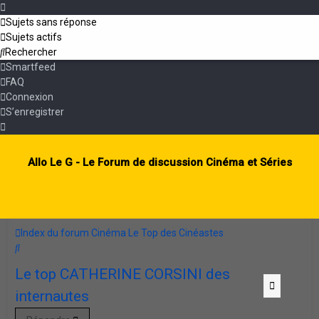
Sujets sans réponse
Sujets actifs
Rechercher
Smartfeed
FAQ
Connexion
S’enregistrer
Allo Le G - Le Forum de discussion Cinéma et Séries
Index du forum
Cinéma
Le Top des Cinéastes
Rechercher
Le top CATHERINE CORSINI des
Citation
Citation
Citation
Citation
Citation
Citation
Citation
Citation
Citation
Citation
Citation
Citation
Citation
Citation
Citation
Citation
internautes