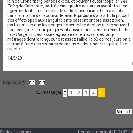
loin de Cronenberg par ses excès, et pouvant aussi rappeller
The
Thing
de Carpenter, sorti à peine quatre ans auparavant. Tout en
agrémentant d'une touche de sado-masochisme bien à sa place
dans le monde de l'épouvante avant-gardiste d'alors. Et la plupart
des effets spéciaux sanguinolents passent encore assez bien,
parfois mieux que les images de synthèse dont on a trop souvent
abusées (une remarque qui vaut aussi pour la version récente de
The Thing
). Et c'est assez agréable de retrouver des long-
métrages dont la longueur est assez faible, là où de nos jours on a
du mal à faire des histoires de moins de deux heures, quitte à se
répéter.
14,5/20
Répondre
203 messages
5
1
2
3
4
P
r
é
c
Aller à
é
d
e
n
t
Index du forum
Heures au format
UTC+02:00