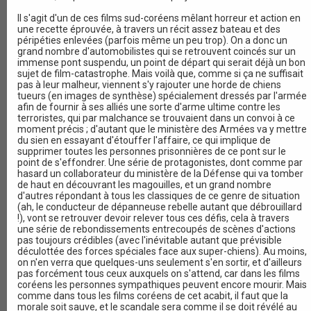
Il s'agit d'un de ces films sud-coréens mêlant horreur et action en
une recette éprouvée, à travers un récit assez bateau et des
péripéties enlevées (parfois même un peu trop). On a donc un
grand nombre d'automobilistes qui se retrouvent coincés sur un
immense pont suspendu, un point de départ qui serait déjà un bon
sujet de film-catastrophe. Mais voilà que, comme si ça ne suffisait
pas à leur malheur, viennent s'y rajouter une horde de chiens
tueurs (en images de synthèse) spécialement dressés par l'armée
afin de fournir à ses alliés une sorte d'arme ultime contre les
terroristes, qui par malchance se trouvaient dans un convoi à ce
moment précis ; d'autant que le ministère des Armées va y mettre
du sien en essayant d'étouffer l'affaire, ce qui implique de
supprimer toutes les personnes prisonnières de ce pont sur le
point de s'effondrer. Une série de protagonistes, dont comme par
hasard un collaborateur du ministère de la Défense qui va tomber
de haut en découvrant les magouilles, et un grand nombre
d'autres répondant à tous les classiques de ce genre de situation
(ah, le conducteur de dépanneuse rebelle autant que débrouillard
!), vont se retrouver devoir relever tous ces défis, cela à travers
une série de rebondissements entrecoupés de scènes d'actions
pas toujours crédibles (avec l'inévitable autant que prévisible
déculottée des forces spéciales face aux super-chiens). Au moins,
on n'en verra que quelques-uns seulement s'en sortir, et d'ailleurs
pas forcément tous ceux auxquels on s'attend, car dans les films
coréens les personnes sympathiques peuvent encore mourir. Mais
comme dans tous les films coréens de cet acabit, il faut que la
morale soit sauve, et le scandale sera comme il se doit révélé au