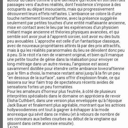
autour du cadre confiné d'une demeure qui recèle en son sein des
passages vers d'autres réalités, dont l'existence s'impose à des
occupants au départ insouciants, mais qui progressivement
découvrent leurs effets néfastes. L'ambiance se colore là d'une
touche nettement lovecraftienne, avec la présence suggérée
seulement par petites touches d'une entité malfaisante ancienne,
mise en contact avec le lieu par les expériences d'un physicien
mêlant magie ancienne et théories physiques avancées, et qui
semble soit avoir joué à l'apprenti sorcier, soit avoir eu des buts
peu avouables. L'approche est celle d'un fantastique classique,
avec de nouveaux propriétaires attirés là par des prix attractifs,
mais à qui les réalités paranormales du lieu se dévoilent donc peu
à peu. Si le récit n'a rien de vraiment original, et bien qu'il manque
une petite touche de génie dans la réalisation pour envoyer ce
long-métrage dans un autre niveau, l'angoisse est assez
savamment distillée pour étendre cette ambiance lovecraftienne
que le film a choisi, la menace restant ainsi jusqu'à la fin un peu
"en dessous de la surface", sans offrir d'explosion finale, ce qui
laissera sur leur faim trop de spectateurs récents avides de
sensations fortes un peu formatées.
Pour les amateurs d'horreur plus feutrée, à côté de plusieurs
interprètes spécialisés dans le domaine on appréciera de revoir
Elisha Cuthbert, dans une version plus enveloppée qu'à l'époque
Jack Bauer et finalement plus agréable, montrant que les actrices
hollywoodiennes ont tout à gagner à échapper à la mode
anorexique qui sévit dans ce milieu (et à rebours de nombre de
ses consœurs aux belles courbes au début de la vingtaine qui
glissent dans cette anorexie ensuite).