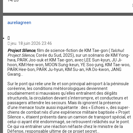
14/20
aureliagreen
C
i
jeu. 18 juin 2026 23:46
t
Project Silence
, film de science-fiction de KIM Tae-gon (
Talchul:
a
Project Silence
, Corée du Sud, 2025), sur un scénario de KIM Yong-
t
hwa, PARK Joo-suk et KIM Tae-gon, avec LEE Sun-kyun, JU Ji-
i
hoon, KIM Hee-won, MOON Sung-keun, YE Soo-jung, KIM Tae-woo,
o
PARK Hee-bon, PARK Ju-hyun, KIM Su-an, HA Do-kwon, JANG
n
Gwang...
Sur le pont qui relie une île et son principal aéroport à la péninsule
coréenne, les conditions météorologiques deviennent
soudainement si mauvaises qu'elles entraînent des dégâts
structurels, la circulation devant s'interrompre, et conducteurs et
passagers attendre les secours. Mais ils ignorent la présence
d'une menace toute aussi inquiétante : des « Echoes », des super-
chiens de combat nés d'une expérience militaire baptisée « Projet
Silence », étaient présents dans un camion de transport spécial, et
celui-ci ayant été endommagé, se retrouvent relâchés sur le pont.
Ce qui va entraîner une réaction néfaste chez le ministre de la
Défense, responsable ultime de ce projet secret...