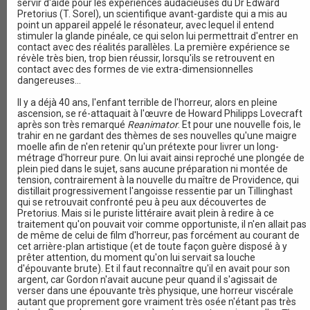
servir d'aide pour les expériences audacieuses du Dr Edward
Pretorius (T. Sorel), un scientifique avant-gardiste qui a mis au
point un appareil appelé le résonateur, avec lequel il entend
stimuler la glande pinéale, ce qui selon lui permettrait d'entrer en
contact avec des réalités parallèles. La première expérience se
révèle très bien, trop bien réussir, lorsqu'ils se retrouvent en
contact avec des formes de vie extra-dimensionnelles
dangereuses...
Il y a déjà 40 ans, l'enfant terrible de l'horreur, alors en pleine
ascension, se ré-attaquait à l'œuvre de Howard Philipps Lovecraft
après son très remarqué
Reanimator
. Et pour une nouvelle fois, le
trahir en ne gardant des thèmes de ses nouvelles qu'une maigre
moelle afin de n'en retenir qu'un prétexte pour livrer un long-
métrage d'horreur pure. On lui avait ainsi reproché une plongée de
plein pied dans le sujet, sans aucune préparation ni montée de
tension, contrairement à la nouvelle du maître de Providence, qui
distillait progressivement l'angoisse ressentie par un Tillinghast
qui se retrouvait confronté peu à peu aux découvertes de
Pretorius. Mais si le puriste littéraire avait plein à redire à ce
traitement qu'on pouvait voir comme opportuniste, il n'en allait pas
de même de celui de film d'horreur, pas forcément au courant de
cet arrière-plan artistique (et de toute façon guère disposé à y
prêter attention, du moment qu'on lui servait sa louche
d'épouvante brute). Et il faut reconnaître qu'il en avait pour son
argent, car Gordon n'avait aucune peur quand il s'agissait de
verser dans une épouvante très physique, une horreur viscérale
autant que proprement gore vraiment très osée n'étant pas très