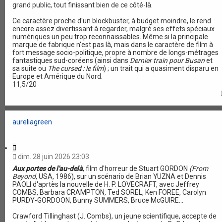
grand public, tout finissant bien de ce côté-là.
Ce caractère proche d'un blockbuster, à budget moindre, le rend
encore assez divertissant à regarder, malgré ses effets spéciaux
numériques un peu trop reconnaissables. Même si la principale
marque de fabrique n'est pas là, mais dans le caractère de film à
fort message socio-politique, propre à nombre de longs-métrages
fantastiques sud-coréens (ainsi dans
Dernier train pour Busan
et
sa suite ou
The cursed : le film
) ; un trait qui a quasiment disparu en
Europe et Amérique du Nord.
11,5/20
aureliagreen
C
i
dim. 28 juin 2026 23:03
t
Aux portes de l'au-delà
, film d'horreur de Stuart GORDON
(From
a
Beyond
, USA, 1986), sur un scénario de Brian YUZNA et Dennis
t
PAOLI d'aprtès la nouvelle de H. P. LOVECRAFT, avec Jeffrey
i
COMBS, Barbara CRAMPTON, Ted SOREL, Ken FOREE, Carolyn
o
PURDY-GORDOON, Bunny SUMMERS, Bruce McGUIRE...
n
Crawford Tillinghast (J. Combs), un jeune scientifique, accepte de