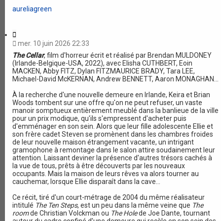
c
c
é
aureliagreen
h
h
d
e
e
e
r
a
n
C
v
t
i
a
mer. 10 juin 2026 22:33
e
t
n
The Cellar
, film d'horreur écrit et réalisé par Brendan MULDONEY
a
c
(Irlande-Belgique-USA, 2022), avec Elisha CUTHBERT, Eoin
t
é
MACKEN, Abby FITZ, Dylan FITZMAURICE BRADY, Tara LEE,
i
e
Michael-David McKERNAN, Andrew BENNETT, Aaron MONAGHAN...
o
n
À la recherche d'une nouvelle demeure en Irlande, Keira et Brian
Woods tombent sur une offre qu'on ne peut refuser, un vaste
manoir somptueux entièrement meublé dans la banlieue de la ville
pour un prix modique, qu'ils s'empressent d'acheter puis
d'emménager en son sein. Alors que leur fille adolescente Ellie et
son frère cadet Steven se promènent dans les chambres froides
de leur nouvelle maison étrangement vacante, un intrigant
gramophone à remontage dans le salon attire soudainement leur
attention. Laissant deviner la présence d'autres trésors cachés à
la vue de tous, prêts à être découverts par les nouveaux
occupants. Mais la maison de leurs rêves va alors tourner au
cauchemar, lorsque Ellie disparaît dans la cave...
Ce récit, tiré d'un court-métrage de 2004 du même réalisateur
intitulé
The Ten Steps
, est un peu dans la même veine que
The
room
de Christian Volckman ou
The Hole
de Joe Dante, tournant