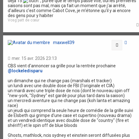
déjà 15
, purée que le temps passe vite, oui les premières
saisons sont pas mal, mais ça fait un moment que j'ai arrêté,
d'ailleurs c'est comme Cabot Cove, je m'étonne qu'il y ai encore
des gens pour y habiter
Vosg'patt de cœur
maxwell39
Citation
mer. 15 avr. 2026 23:13
CBS vient d'annoncer sa grille pour la rentrée prochaine
@lockeledisparu
un dimanche qui ne change pas (marshals et tracker)
un lundi avec une double dose de FBI (l'originale et CIA)
un mardi avec une triple dose de ncis (dont le nouveau spin off
"new-york, "Sydney" est gardé pour plus tard dans la saison)
un mercredi aventure qui ne change pas (koh lanta et amazing
race)
un jeudi qui comprend la seule heure de comédie de la grille suivi
de Elsbeth qui grimpe d'une case et cupertino (nouveau drama)
et un vendredi identique avec double dose de "country" (fire et
shériff) et le spin off de blue bloods
Ghosts, mathlock, ncis sydney et einstein seront diffusées plus