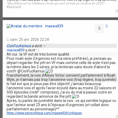
"
Bloodshot est la meilleure chose qui soit arrivée au cinéma en 2020
" -
©MisterM
maxwell39
Citation
sam. 25 avr. 2026 22:24
ConFucKamus
a écrit :
↑
maxwell39
a écrit :
↑
Ah oui : la VF est de très bonne qualité.
Pour noah wyle (Urgences est ma série préférée), je pensais au
départ regarder the pitt en VF mais comme celle de wyle n'est pas
la même dans les 2 séries, je la tenterais sans doute d'abord la
vostfr @ConFucKamus
Franchement, la voix d'Alexis Victor convient parfaitement à Noah
Wyle, je n'aimais pas trop l'ancienne voix (trop légère, trop juvénile)
le fait est que je peux pas être objectif, j'aimais beaucoup
l'ancienne voix et après l'avoir écouté dans au moins 22 saisons et
500 épisodes (redif' comprises), j'ai eu du mal à passer outre en
regardant la bande annonce de the pitt
Après, tu parles de juvénilité dans la voix...ce qui semble logique vu
que l'acteur avait 23 ans à l'époque d'urgences (et collait donc
parfaitement au personnage)^^
https://www.senscritique.com/maxwell39/critiques