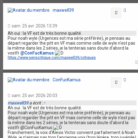
maxwell39
Citation
sam. 25 avr. 2026 13:39
Ah oui : la VF est de très bonne qualité.
Pour noah wyle (Urgences est ma série préférée), je pensais au
départ regarder the pitt en VF mais comme celle de wyle n'est pas
la même dans les 2 séries, je la tenterais sans doute d'abord la
vostfr
@ConFucKamus
https://www.senscritique.com/maxwell39/critiques
ConFucKamus
Citation
sam. 25 avr. 2026 20:03
maxwell39
a écrit :
↑
Ah oui : la VF est de très bonne qualité.
Pour noah wyle (Urgences est ma série préférée), je pensais au
départ regarder the pitt en VF mais comme celle de wyle n'est pas
la même dans les 2 séries, je la tenterais sans doute d'abord la
vostfr @ConFucKamus
Franchement, la voix d'Alexis Victor convient parfaitement à Noah
Wyle, je n'aimais pas trop l'ancienne voix (trop légère, trop juvénile)