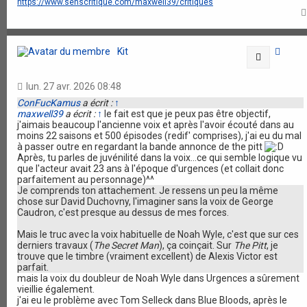
https://www.senscritique.com/maxwell39/critiques
Kit
Citation
lun. 27 avr. 2026 08:48
ConFucKamus
a écrit :
↑
maxwell39
a écrit :
↑
le fait est que je peux pas être objectif,
j'aimais beaucoup l'ancienne voix et après l'avoir écouté dans au
moins 22 saisons et 500 épisodes (redif' comprises), j'ai eu du mal
à passer outre en regardant la bande annonce de the pitt
Après, tu parles de juvénilité dans la voix...ce qui semble logique vu
que l'acteur avait 23 ans à l'époque d'urgences (et collait donc
parfaitement au personnage)^^
Je comprends ton attachement. Je ressens un peu la même
chose sur David Duchovny, l'imaginer sans la voix de George
Caudron, c'est presque au dessus de mes forces.
Mais le truc avec la voix habituelle de Noah Wyle, c'est que sur ces
derniers travaux (
The Secret Man
), ça coinçait. Sur
The Pitt
, je
trouve que le timbre (vraiment excellent) de Alexis Victor est
parfait.
mais la voix du doubleur de Noah Wyle dans Urgences a sûrement
vieillie également.
j'ai eu le problème avec Tom Selleck dans Blue Bloods, après le