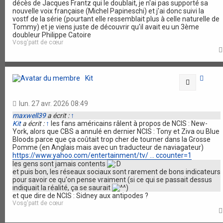
décès de Jacques Frantz qui le doublait, je n'ai pas supporté sa
nouvelle voix française (Michel Papineschi) et j'ai donc suivi la
vostf de la série (pourtant elle ressemblait plus à celle naturelle de
Tommy) et je viens juste de découvrir qu'il avait eu un 3ème
doubleur Philippe Catoire
Vosg'patt de cœur
Kit
Citation
lun. 27 avr. 2026 08:49
maxwell39
a écrit :
↑
Kit
a écrit :
↑
les fans américains râlent à propos de NCIS : New-
York, alors que CBS a annulé en dernier NCIS : Tony et Ziva ou Blue
Bloods parce que ça coûtait trop cher de tourner dans la Grosse
Pomme (en Anglais mais avec un traducteur de naviagateur)
https://www.yahoo.com/entertainment/tv/ ... ccounter=1
les gens sont jamais contents
et puis bon, les réseaux sociaux sont rarement de bons indicateurs
pour savoir ce qu'on pense vraiment (si ce qui se passait dessus
indiquait la réalité, ça se saurait
)
et que dire de NCIS : Sidney aux antipodes ?
Vosg'patt de cœur