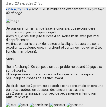
jeu. 23 avr. 2026 21:35
ConFucKamus
a écrit :
↑
Vu la mini-série événement
Malcolm Rien
n'a changé
Je suis un énorme fan de la série originale, que je considère
comme un joyau comique inégalé.
Alors oui, je me suis jeté sur ces 4 épisodes mais avec pas mal
d'appréhension.
Au final, on est heureux de retrouver la clique, les acteurs sont
excellents, quelques gags marchent et certaines nouvelles têtes
fonctionnent (Leah).
MAIS
Rien n'a changé. Ce qui pose un peu problème quand 20 piges se
sont écoulés.
Et l'impression embêtante de voir l'équipe tenter de rejouer
beaucoup de choses déjà faites avant.
Je dirais que les 2 premiers épisodes sont bons, mais encore une
ou deux coudées en dessous des anciennes saisons.
Les 2 suivants manquent un peu de peps même si l'émotion
affleure ici et là