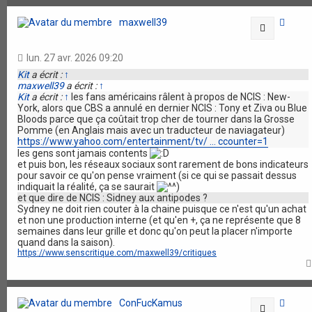
maxwell39
Citation
lun. 27 avr. 2026 09:20
Kit
a écrit :
↑
maxwell39
a écrit :
↑
Kit
a écrit :
↑
les fans américains râlent à propos de NCIS : New-
York, alors que CBS a annulé en dernier NCIS : Tony et Ziva ou Blue
Bloods parce que ça coûtait trop cher de tourner dans la Grosse
Pomme (en Anglais mais avec un traducteur de naviagateur)
https://www.yahoo.com/entertainment/tv/ ... ccounter=1
les gens sont jamais contents
et puis bon, les réseaux sociaux sont rarement de bons indicateurs
pour savoir ce qu'on pense vraiment (si ce qui se passait dessus
indiquait la réalité, ça se saurait
)
et que dire de NCIS : Sidney aux antipodes ?
Sydney ne doit rien couter à la chaine puisque ce n'est qu'un achat
et non une production interne (et qu'en +, ça ne représente que 8
semaines dans leur grille et donc qu'on peut la placer n'importe
quand dans la saison).
https://www.senscritique.com/maxwell39/critiques
ConFucKamus
Citation