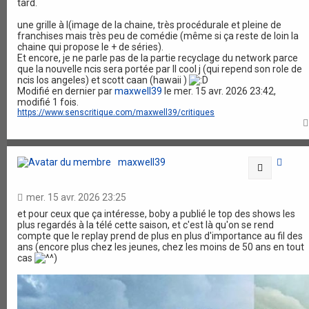
tard.
une grille à l(image de la chaine, très procédurale et pleine de
franchises mais très peu de comédie (même si ça reste de loin la
chaine qui propose le + de séries).
Et encore, je ne parle pas de la partie recyclage du network parce
que la nouvelle ncis sera portée par ll cool j (qui repend son role de
ncis los angeles) et scott caan (hawaii )
Modifié en dernier par
maxwell39
le mer. 15 avr. 2026 23:42,
modifié 1 fois.
https://www.senscritique.com/maxwell39/critiques
maxwell39
Citation
mer. 15 avr. 2026 23:25
et pour ceux que ça intéresse, boby a publié le top des shows les
plus regardés à la télé cette saison, et c'est là qu'on se rend
compte que le replay prend de plus en plus d'importance au fil des
ans (encore plus chez les jeunes, chez les moins de 50 ans en tout
cas
)