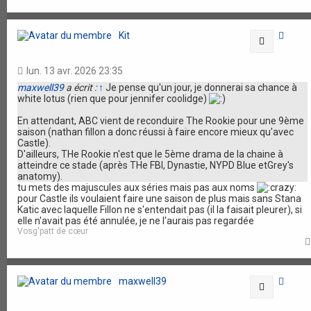
Kit
Citation
lun. 13 avr. 2026 23:35
maxwell39
a écrit :
↑
Je pense qu'un jour, je donnerai sa chance à
white lotus (rien que pour jennifer coolidge)
En attendant, ABC vient de reconduire The Rookie pour une 9ème
saison (nathan fillon a donc réussi à faire encore mieux qu'avec
Castle).
D'ailleurs, THe Rookie n'est que le 5ème drama de la chaine à
atteindre ce stade (après THe FBI, Dynastie, NYPD Blue etGrey's
anatomy).
tu mets des majuscules aux séries mais pas aux noms
pour Castle ils voulaient faire une saison de plus mais sans Stana
Katic avec laquelle Fillon ne s'entendait pas (il la faisait pleurer), si
elle n'avait pas été annulée, je ne l'aurais pas regardée
Vosg'patt de cœur
maxwell39
Citation