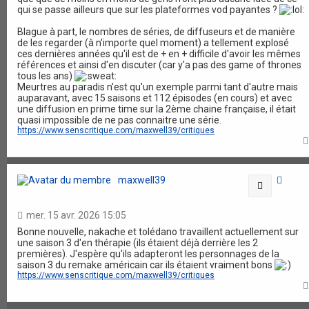
qui se passe ailleurs que sur les plateformes vod payantes ?
Blague à part, le nombres de séries, de diffuseurs et de manière
de les regarder (à n'importe quel moment) a tellement explosé
ces dernières années qu'il est de + en + difficile d'avoir les mêmes
références et ainsi d'en discuter (car y'a pas des game of thrones
tous les ans)
Meurtres au paradis n'est qu'un exemple parmi tant d'autre mais
auparavant, avec 15 saisons et 112 épisodes (en cours) et avec
une diffusion en prime time sur la 2ème chaine française, il était
quasi impossible de ne pas connaitre une série.
https://www.senscritique.com/maxwell39/critiques
maxwell39
Citation
mer. 15 avr. 2026 15:05
Bonne nouvelle, nakache et tolédano travaillent actuellement sur
une saison 3 d'en thérapie (ils étaient déjà derrière les 2
premières). J'espère qu'ils adapteront les personnages de la
saison 3 du remake américain car ils étaient vraiment bons
https://www.senscritique.com/maxwell39/critiques