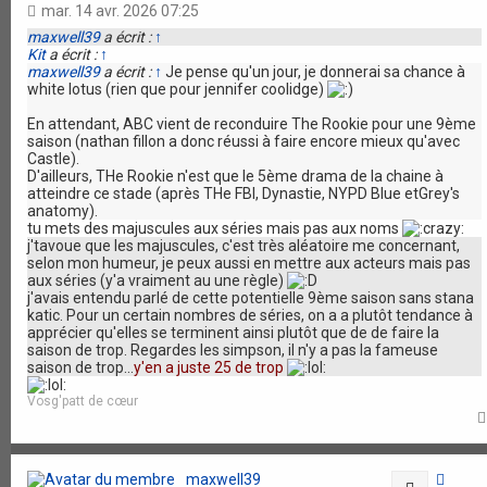
mar. 14 avr. 2026 07:25
maxwell39
a écrit :
↑
Kit
a écrit :
↑
maxwell39
a écrit :
↑
Je pense qu'un jour, je donnerai sa chance à
white lotus (rien que pour jennifer coolidge)
En attendant, ABC vient de reconduire The Rookie pour une 9ème
saison (nathan fillon a donc réussi à faire encore mieux qu'avec
Castle).
D'ailleurs, THe Rookie n'est que le 5ème drama de la chaine à
atteindre ce stade (après THe FBI, Dynastie, NYPD Blue etGrey's
anatomy).
tu mets des majuscules aux séries mais pas aux noms
j'tavoue que les majuscules, c'est très aléatoire me concernant,
selon mon humeur, je peux aussi en mettre aux acteurs mais pas
aux séries (y'a vraiment au une règle)
j'avais entendu parlé de cette potentielle 9ème saison sans stana
katic. Pour un certain nombres de séries, on a a plutôt tendance à
apprécier qu'elles se terminent ainsi plutôt que de de faire la
saison de trop. Regardes les simpson, il n'y a pas la fameuse
saison de trop...
y'en a juste 25 de trop
Vosg'patt de cœur
maxwell39