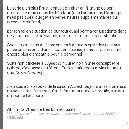
La série a en plus l'intelligence de traiter en filigrane de bon
nombre de maux dans les hôpitaux (et à fortiori dans l’Amérique
mais pas que) ; budget en berne, heures supplémentaires qui
crèvent le plafond,
personnel en situation de burnout quasi permanent, patients dans
des situations de précarités, racisme, sexisme, mass-shooting,...
Avec un vrai coup de force sur les 5 derniers épisodes qui nous
place au plus près d'une situation de crise, et nous fait ressentir
encore plus d'empathie pour le personnel
Suite non officielle à
Urgences
? Oui et non. Sur le concept et le
rythme, c'est assez différent. Et c'est infiniment moins neuneu
que
Grey's Anatomy
.
J'en suis à 5 épisodes de la saison 2, c'est toujours aussi bon mais
un peu calme. On sent qu'un évènement grave se profile, surtout
un jour de fête pareil.
Ah oui : la VF est de très bonne qualité.
"
Bloodshot est la meilleure chose qui soit arrivée au cinéma en 2020
" -
©MisterM