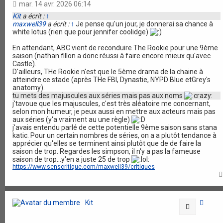
mar. 14 avr. 2026 06:14
Kit
a écrit :
↑
maxwell39
a écrit :
↑
Je pense qu'un jour, je donnerai sa chance à
white lotus (rien que pour jennifer coolidge)
En attendant, ABC vient de reconduire The Rookie pour une 9ème
saison (nathan fillon a donc réussi à faire encore mieux qu'avec
Castle).
D'ailleurs, THe Rookie n'est que le 5ème drama de la chaine à
atteindre ce stade (après THe FBI, Dynastie, NYPD Blue etGrey's
anatomy).
tu mets des majuscules aux séries mais pas aux noms
j'tavoue que les majuscules, c'est très aléatoire me concernant,
selon mon humeur, je peux aussi en mettre aux acteurs mais pas
aux séries (y'a vraiment au une règle)
j'avais entendu parlé de cette potentielle 9ème saison sans stana
katic. Pour un certain nombres de séries, on a a plutôt tendance à
apprécier qu'elles se terminent ainsi plutôt que de de faire la
saison de trop. Regardes les simpson, il n'y a pas la fameuse
saison de trop...y'en a juste 25 de trop
https://www.senscritique.com/maxwell39/critiques
Kit
Citation