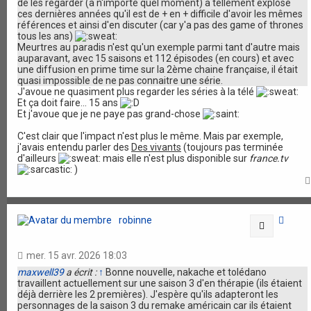
de les regarder (à n'importe quel moment) a tellement explosé
ces dernières années qu'il est de + en + difficile d'avoir les mêmes
références et ainsi d'en discuter (car y'a pas des game of thrones
tous les ans)
Meurtres au paradis n'est qu'un exemple parmi tant d'autre mais
auparavant, avec 15 saisons et 112 épisodes (en cours) et avec
une diffusion en prime time sur la 2ème chaine française, il était
quasi impossible de ne pas connaitre une série.
J'avoue ne quasiment plus regarder les séries à la télé
Et ça doit faire... 15 ans
Et j'avoue que je ne paye pas grand-chose
C'est clair que l'impact n'est plus le même. Mais par exemple,
j'avais entendu parler des
Des vivants
(toujours pas terminée
d'ailleurs
mais elle n'est plus disponible sur
france.tv
)
robinne
Citation
mer. 15 avr. 2026 18:03
maxwell39
a écrit :
↑
Bonne nouvelle, nakache et tolédano
travaillent actuellement sur une saison 3 d'en thérapie (ils étaient
déjà derrière les 2 premières). J'espère qu'ils adapteront les
personnages de la saison 3 du remake américain car ils étaient