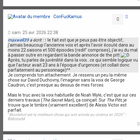
ConFucKamus
Citation
sam. 25 avr. 2026 22:38
maxwell39
a écrit :
↑
le fait est que je peux pas être objectif,
j'aimais beaucoup l'ancienne voix et après l'avoir écouté dans au
moins 22 saisons et 500 épisodes (redif' comprises), j'ai eu du mal
à passer outre en regardant la bande annonce de the pitt
Après, tu parles de juvénilité dans la voix...ce qui semble logique vu
que l'acteur avait 23 ans à l'époque d'urgences (et collait donc
parfaitement au personnage)^^
Je comprends ton attachement. Je ressens un peu la même
chose sur David Duchovny, l'imaginer sans la voix de George
Caudron, c'est presque au dessus de mes forces.
Mais le truc avec la voix habituelle de Noah Wyle, c'est que sur ces
derniers travaux (
The Secret Man
), ça coinçait. Sur
The Pitt
, je
trouve que le timbre (vraiment excellent) de Alexis Victor est
parfait.
"
Bloodshot est la meilleure chose qui soit arrivée au cinéma en 2020
" -
©MisterM