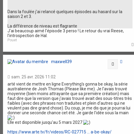
Dans la foulée j'ai relancé quelques épisodes au hasard sur la
saison 2 et 3.
La différence de niveau est flagrante
J'ai beaucoup aimé l'épisode 3 perso ! Le retour du vrai Reese,
l'introspection de Hal.
Pouet
maxwell39
Citation
sam. 25 avr. 2026 11:02
arté vient de mettre en ligne Everything's gonna be okay, la série
australienne de Josh Thomas (Please like me). Je l'avais trouvé
moyenne (bien moins attrayante que sa première création) mais
faut dire que la version que j'avais trouvé avait des sous-titres très
faibles (avec des phrases non traduites et plein d'autres qui ne
veulent pas dire grand chose). Du coup, je me dis que je pourrai lui
donner une seconde chance cet été. Je garde l'idée sous la main
Elle est disponible jusqu'au 5 mars 2027
https://www.arte.tv/fr/videos/RC-027715 ... a-be-okay/