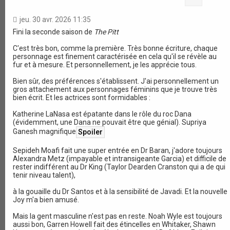
jeu. 30 avr. 2026 11:35
Fini la seconde saison de
The Pitt
C'est très bon, comme la première. Très bonne écriture, chaque
personnage est finement caractérisée en cela qu'il se révèle au
fur et à mesure. Et personnellement, je les apprécie tous.
Bien sûr, des préférences s'établissent. J'ai personnellement un
gros attachement aux personnages féminins que je trouve très
bien écrit. Et les actrices sont formidables :
Katherine LaNasa est épatante dans le rôle du roc Dana
(évidemment, une Dana ne pouvait être que génial). Supriya
Ganesh magnifique
Sepideh Moafi fait une super entrée en Dr Baran, j'adore toujours
Alexandra Metz (impayable et intransigeante Garcia) et difficile de
rester indifférent au Dr King (Taylor Dearden Cranston qui a de qui
tenir niveau talent),
à la gouaille du Dr Santos et à la sensibilité de Javadi. Et la nouvelle
Joy m'a bien amusé.
Mais la gent masculine n'est pas en reste. Noah Wyle est toujours
aussi bon, Garren Howell fait des étincelles en Whitaker, Shawn