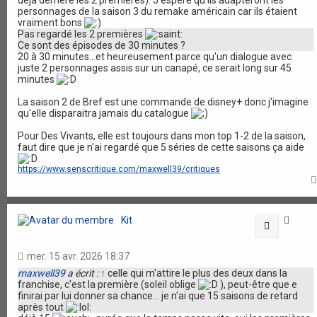
déjà derrière les 2 premières). J'espère qu'ils adapteront les
personnages de la saison 3 du remake américain car ils étaient
vraiment bons
Pas regardé les 2 premières
Ce sont des épisodes de 30 minutes ?
20 à 30 minutes...et heureusement parce qu'un dialogue avec
juste 2 personnages assis sur un canapé, ce serait long sur 45
minutes
La saison 2 de Bref est une commande de disney+ donc j'imagine
qu'elle disparaitra jamais du catalogue
Pour Des Vivants, elle est toujours dans mon top 1-2 de la saison,
faut dire que je n'ai regardé que 5 séries de cette saisons ça aide
https://www.senscritique.com/maxwell39/critiques
Kit
Citation
mer. 15 avr. 2026 18:37
maxwell39
a écrit :
↑
celle qui m'attire le plus des deux dans la
franchise, c'est la première (soleil oblige
), peut-être que e
finirai par lui donner sa chance... je n'ai que 15 saisons de retard
après tout