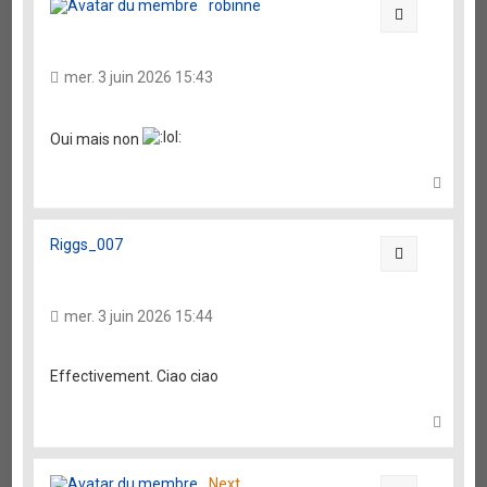
robinne
Citation
mer. 3 juin 2026 15:43
Oui mais non
H
a
u
t
Riggs_007
Citation
mer. 3 juin 2026 15:44
Effectivement. Ciao ciao
H
a
u
t
Next