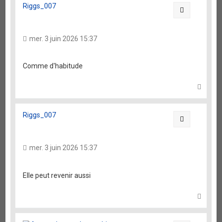
t
Riggs_007
Citation
mer. 3 juin 2026 15:37
Comme d'habitude
H
a
u
t
Riggs_007
Citation
mer. 3 juin 2026 15:37
Elle peut revenir aussi
H
a
u
t