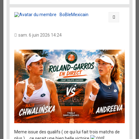
a
u
t
BoBleMexicain
Citation
sam. 6 juin 2026 14:24
Meme issue des qualifs ( ce qui lui fait trois matchs de
plus ) ... ce serait une bien belle victoire