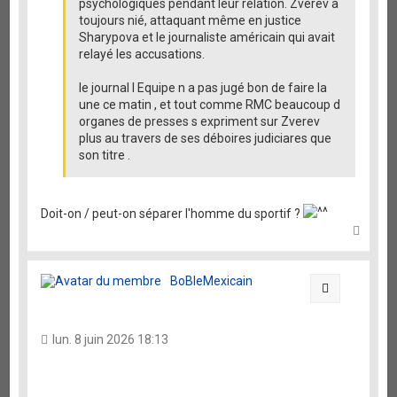
psychologiques pendant leur relation. Zverev a
toujours nié, attaquant même en justice
Sharypova et le journaliste américain qui avait
relayé les accusations.
le journal l Equipe n a pas jugé bon de faire la
une ce matin , et tout comme RMC beaucoup d
organes de presses s expriment sur Zverev
plus au travers de ses déboires judiciares que
son titre .
Doit-on / peut-on séparer l'homme du sportif ?
H
a
u
t
BoBleMexicain
Citation
lun. 8 juin 2026 18:13