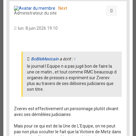
u
t
Next
Citation
Administrateur du site
lun. 8 juin 2026 19:10
BoBleMexicain
a écrit :
↑
le journal l Equipe n a pas jugé bon de faire la
une ce matin , et tout comme RMC beaucoup d
organes de presses s expriment sur Zverev
plus au travers de ses déboires judiciares que
son titre .
Zverev est effectivement un personnage plutôt clivant
avec ses démêlées judiciaires.
Mais pour ce qui est de la Une de L'Equipe, on ne peut
pas non plus occulter le fait que la Victoire de Metz dans