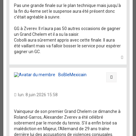
Pas une grande finale sur le plan technique mais jusqu'à
la fin du 4eme set le suspense aura été présent donc
c'était agréable à suivre.
GG à Zverev. Il n'aura pas 50 autres occasions de gagner
un Grand Chelem et il a su la saisir.
Cobolli aura sûrement appris avec cette finale. Il aura
été vaillant mais va falloir bosser le service pour espérer
gagner un GC.
H
a
u
t
BoBleMexicain
Citation
lun. 8 juin 2026 15:58
Vainqueur de son premier Grand Chelem ce dimanche à
Roland-Garros, Alexander Zverev a été célébré
sobrement par le monde du tennis. S’il a enfin brisé sa
malédiction en Majeur, l’Allemand de 29 ans traîne
derrière lui des accusations de violences conjugales.