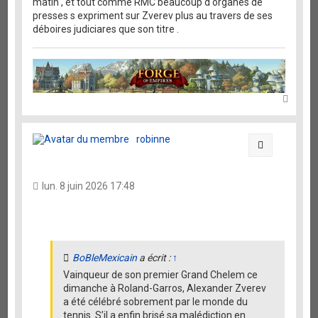
matin , et tout comme RMC beaucoup d organes de
presses s expriment sur Zverev plus au travers de ses
déboires judiciares que son titre .
H
a
u
t
robinne
Citation
lun. 8 juin 2026 17:48
BoBleMexicain
a écrit :
↑
Vainqueur de son premier Grand Chelem ce
dimanche à Roland-Garros, Alexander Zverev
a été célébré sobrement par le monde du
tennis. S’il a enfin brisé sa malédiction en