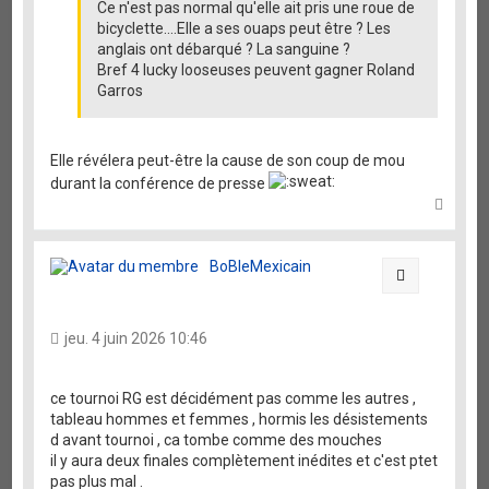
Ce n'est pas normal qu'elle ait pris une roue de
bicyclette....Elle a ses ouaps peut être ? Les
anglais ont débarqué ? La sanguine ?
Bref 4 lucky looseuses peuvent gagner Roland
Garros
Elle révélera peut-être la cause de son coup de mou
durant la conférence de presse
H
a
u
t
BoBleMexicain
Citation
jeu. 4 juin 2026 10:46
ce tournoi RG est décidément pas comme les autres ,
tableau hommes et femmes , hormis les désistements
d avant tournoi , ca tombe comme des mouches
il y aura deux finales complètement inédites et c'est ptet
pas plus mal .