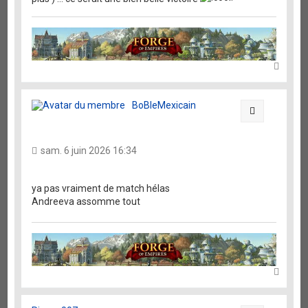
H
a
u
t
BoBleMexicain
Citation
sam. 6 juin 2026 16:34
ya pas vraiment de match hélas
Andreeva assomme tout
H
a
u
t