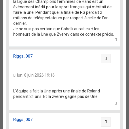
la Ligue des Champions féminines de Hand est un
événement inédit pour le sport français qui méritait de
faire la une. Pendant que la finale de RG perdait 2
millions de téléspectateurs par rapport à celle de l'an
dernier.
Je ne suis pas certain que Cobolli aurait eu + les
honneurs de la Une que Zverev dans ce contexte précis.
H
a
u
t
Riggs_007
Citation
lun. 8 juin 2026 19:16
L'équipe a fait la Une après une finale de Roland
pendant 21 ans. Et là zverev gagne pas de Une.
H
a
u
t
Riggs_007
Citation