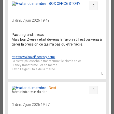
t
BOX OFFICE STORY
Citation
dim. 7 juin 2026 19:49
Pas un grand niveau
Mais bon Zverev était devenu le favori et il est parvenu à
gérer la pression ce qui n'a pas dû être facile.
http://www.boxofficestory.com/
La pierre philosophale transformait le plomb en or.
Disney transforme l'or en merde.
Kevin Feige tu fais de la merde.
H
a
u
t
Next
Citation
Administrateur du site
dim. 7 juin 2026 19:57