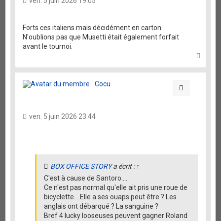
ven. 5 juin 2026 19:05
Forts ces italiens mais décidément en carton.
N'oublions pas que Musetti était également forfait
avant le tournoi.
H
a
u
t
Cocu
Citation
ven. 5 juin 2026 23:44
BOX OFFICE STORY
a écrit :
↑
C'est à cause de Santoro....
Ce n'est pas normal qu'elle ait pris une roue de
bicyclette....Elle a ses ouaps peut être ? Les
anglais ont débarqué ? La sanguine ?
Bref 4 lucky looseuses peuvent gagner Roland