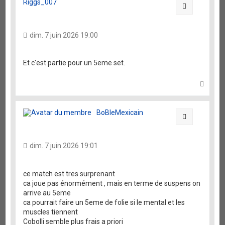
Riggs_007
Citation
dim. 7 juin 2026 19:00
Et c'est partie pour un 5eme set.
H
a
u
t
BoBleMexicain
Citation
dim. 7 juin 2026 19:01
ce match est tres surprenant
ca joue pas énormément , mais en terme de suspens on
arrive au 5eme
ca pourrait faire un 5eme de folie si le mental et les
muscles tiennent
Cobolli semble plus frais a priori