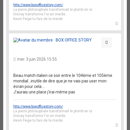
http://www.boxofficestory.com/
La pierre philosophale transformait le plomb en or.
Disney transforme l'or en merde.
Kevin Feige tu fais de la merde.
H
a
u
t
BOX OFFICE STORY
Citation
mer. 3 juin 2026 15:55
Beau match italien ce soir entre le 104ème et 105ème
mondial...inutile de dire que je ne vais pas user mon
écran pour cela....
J'aurais une place j'irai même pas
http://www.boxofficestory.com/
La pierre philosophale transformait le plomb en or.
Disney transforme l'or en merde.
Kevin Feige tu fais de la merde.
H
a