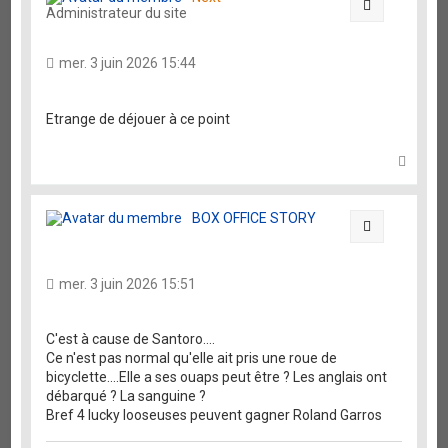
Citation
Administrateur du site
mer. 3 juin 2026 15:44
Etrange de déjouer à ce point
H
a
u
t
BOX OFFICE STORY
Citation
mer. 3 juin 2026 15:51
C'est à cause de Santoro....
Ce n'est pas normal qu'elle ait pris une roue de
bicyclette....Elle a ses ouaps peut être ? Les anglais ont
débarqué ? La sanguine ?
Bref 4 lucky looseuses peuvent gagner Roland Garros