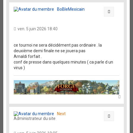
u
t
BoBleMexicain
Citation
ven. 5 juin 2026 18:40
ce tournoi ne sera décidément pas ordinaire . la
deuxième demi finale ne se jouera pas
Arnaldi forfait .
conf de presse dans quelques minutes ( ca parle d un
virus )
H
a
u
t
Next
Citation
Administrateur du site