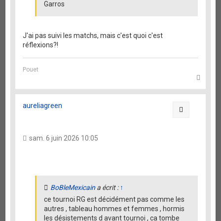
Garros
J'ai pas suivi les matchs, mais c'est quoi c'est
réflexions?!
Pouet
H
a
u
t
aureliagreen
Citation
sam. 6 juin 2026 10:05
BoBleMexicain
a écrit :
↑
ce tournoi RG est décidément pas comme les
autres , tableau hommes et femmes , hormis
les désistements d avant tournoi , ca tombe