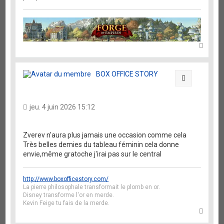
H
a
u
t
BOX OFFICE STORY
Citation
jeu. 4 juin 2026 15:12
Zverev n'aura plus jamais une occasion comme cela
Très belles demies du tableau féminin cela donne
envie,même gratoche j'irai pas sur le central
http://www.boxofficestory.com/
La pierre philosophale transformait le plomb en or.
Disney transforme l'or en merde.
Kevin Feige tu fais de la merde.
H
a