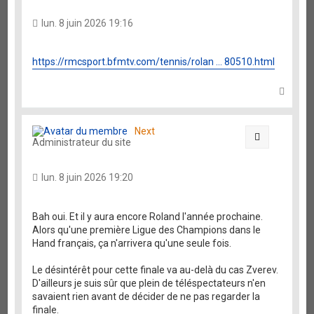
lun. 8 juin 2026 19:16
https://rmcsport.bfmtv.com/tennis/rolan ... 80510.html
H
a
u
t
Next
Citation
Administrateur du site
lun. 8 juin 2026 19:20
Bah oui. Et il y aura encore Roland l'année prochaine.
Alors qu'une première Ligue des Champions dans le
Hand français, ça n'arrivera qu'une seule fois.
Le désintérêt pour cette finale va au-delà du cas Zverev.
D'ailleurs je suis sûr que plein de téléspectateurs n'en
savaient rien avant de décider de ne pas regarder la
finale.