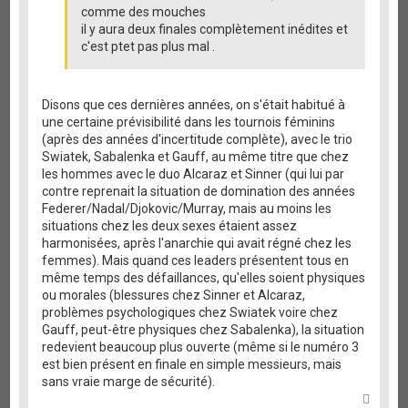
comme des mouches
il y aura deux finales complètement inédites et
c'est ptet pas plus mal .
Disons que ces dernières années, on s'était habitué à
une certaine prévisibilité dans les tournois féminins
(après des années d'incertitude complète), avec le trio
Swiatek, Sabalenka et Gauff, au même titre que chez
les hommes avec le duo Alcaraz et Sinner (qui lui par
contre reprenait la situation de domination des années
Federer/Nadal/Djokovic/Murray, mais au moins les
situations chez les deux sexes étaient assez
harmonisées, après l'anarchie qui avait régné chez les
femmes). Mais quand ces leaders présentent tous en
même temps des défaillances, qu'elles soient physiques
ou morales (blessures chez Sinner et Alcaraz,
problèmes psychologiques chez Swiatek voire chez
Gauff, peut-être physiques chez Sabalenka), la situation
redevient beaucoup plus ouverte (même si le numéro 3
est bien présent en finale en simple messieurs, mais
sans vraie marge de sécurité).
H