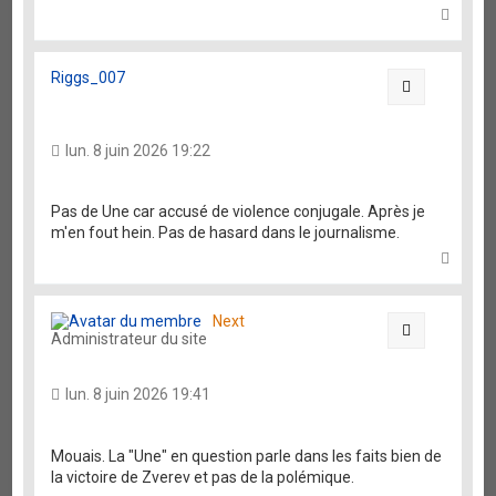
H
a
u
t
Riggs_007
Citation
lun. 8 juin 2026 19:22
Pas de Une car accusé de violence conjugale. Après je
m'en fout hein. Pas de hasard dans le journalisme.
H
a
u
t
Next
Citation
Administrateur du site
lun. 8 juin 2026 19:41
Mouais. La "Une" en question parle dans les faits bien de
la victoire de Zverev et pas de la polémique.