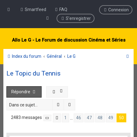
Smartfeed
FAQ
Connexion
S’enregistrer
Allo Le G - Le Forum de discussion Cinéma et Séries
R
Index du forum
Général
Le G
e
Le Topic du Tennis
c
h
e
Répondre
r
Rechercher
Recherche avancée
c
h
2483 messages
1
46
47
48
49
50
…
Page
50
Précédente
sur
50
e
r