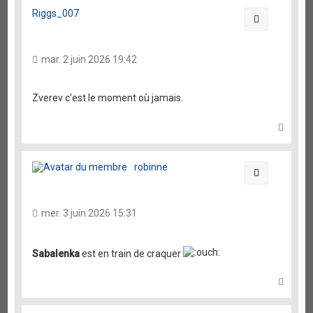
Riggs_007
Citation
mar. 2 juin 2026 19:42
Zverev c'est le moment où jamais.
H
a
u
t
robinne
Citation
mer. 3 juin 2026 15:31
Sabalenka
est en train de craquer
H
a
u