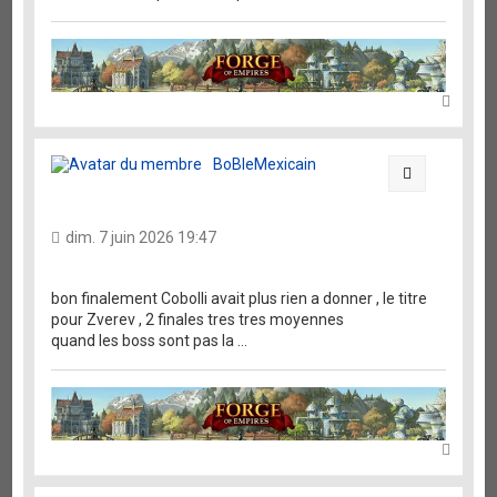
H
a
u
t
BoBleMexicain
Citation
dim. 7 juin 2026 19:47
bon finalement Cobolli avait plus rien a donner , le titre
pour Zverev , 2 finales tres tres moyennes
quand les boss sont pas la ...
H
a
u