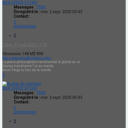
BOX OFFICE STORY
Messages :
7939
Enregistré le :
mer. 2 sept. 2020 00:43
Contact :
Contacter
BOX
Site Internet
OFFICE
STORY
Citation
dim. 31 mai 2026 17:18
Obsession 148 M$ WW
http://www.boxofficestory.com/
La pierre philosophale transformait le plomb en or.
Disney transforme l'or en merde.
Kevin Feige tu fais de la merde.
Haut
BOX OFFICE STORY
Messages :
7939
Enregistré le :
mer. 2 sept. 2020 00:43
Contact :
Contacter
BOX
Site Internet
OFFICE
STORY
Citation