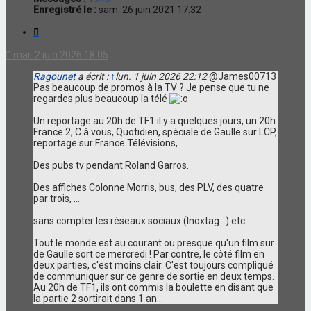
Enregistré le :
sam. 26 juin 2021 17:32
Citation
mar. 2 juin 2026 18:05
Ragounet
a écrit :
↑
lun. 1 juin 2026 22:12
@James00713
Pas beaucoup de promos à la TV ? Je pense que tu ne
regardes plus beaucoup la télé
Un reportage au 20h de TF1 il y a quelques jours, un 20h
France 2, C à vous, Quotidien, spéciale de Gaulle sur LCP,
reportage sur France Télévisions, ...
Des pubs tv pendant Roland Garros.
Des affiches Colonne Morris, bus, des PLV, des quatre
par trois, ...
sans compter les réseaux sociaux (Inoxtag...) etc.
Tout le monde est au courant ou presque qu'un film sur
de Gaulle sort ce mercredi ! Par contre, le côté film en
deux parties, c'est moins clair. C'est toujours compliqué
de communiquer sur ce genre de sortie en deux temps.
Au 20h de TF1, ils ont commis la boulette en disant que
la partie 2 sortirait dans 1 an...