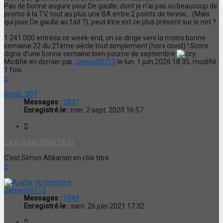
Pas de bonne augure pour De gaulle, dont je n'ai pas vu beaucoup de
promo à la TV, tout au plus une BA entre 2 points de tennis... (Mais
qui joue De gaulle au fait ?), peut être est ce plus présent sur le net ?
1 241 000 entrées ce week-end, on se dirige vers la moins bonne
semaine 22 du 21ème siècle tout simplement (hors covid) ! Score
digne d'une bonne semaine bien pourrie de septembre
Modifié en dernier par
James00713
le lun. 1 juin 2026 18:35, modifié
1 fois.
Haut
Riggs_007
Messages :
2837
Enregistré le :
mer. 2 sept. 2020 16:57
Citation
lun. 1 juin 2026 18:01
C'est Simon Abkarian en rôle titre.
Haut
James00713
Messages :
1949
Enregistré le :
sam. 26 juin 2021 17:32
Citation