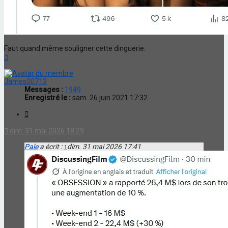
Faut quand même souligner cette dinguerie.
Haut
James00713
Messages :
1949
Enregistré le :
sam. 26 juin 2021 17:32
Citation
dim. 31 mai 2026 18:29
Pale
a écrit :
↑
dim. 31 mai 2026 17:41