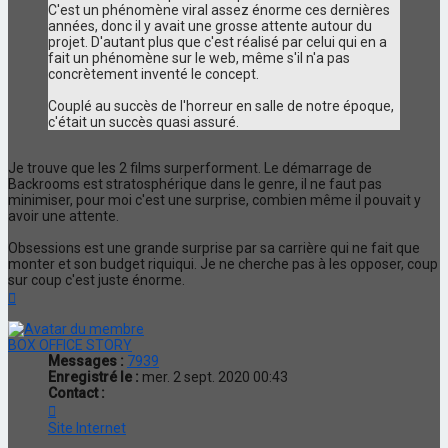
C'est un phénomène viral assez énorme ces dernières
années, donc il y avait une grosse attente autour du
projet. D'autant plus que c'est réalisé par celui qui en a
fait un phénomène sur le web, même s'il n'a pas
concrètement inventé le concept.
Couplé au succès de l'horreur en salle de notre époque,
c'était un succès quasi assuré.
Je trouve que les 2 films surperforment. Le démarrage de
Backrooms est stratosphérique dans le genre, il ne faut pas
minimiser, pour moi c'est une surprise, combien même il pouvait y
avoir une attente.
Obsessions est une grande surprise par sa carrière qui ne fait que
monter et son budget riquiqui. Je ne cherche pas à les opposer, coup
sur coup c'est juste énorme.
Haut
BOX OFFICE STORY
Messages :
7939
Enregistré le :
mer. 2 sept. 2020 00:43
Contact :
Contacter
BOX
Site Internet
OFFICE