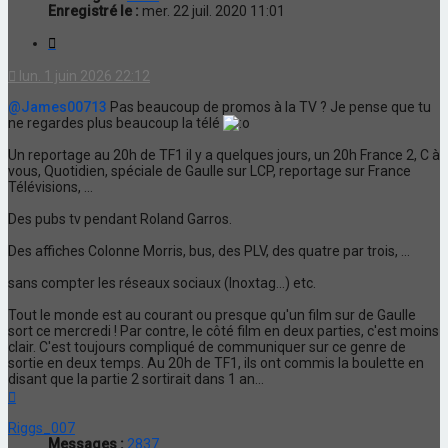
Enregistré le :
mer. 22 juil. 2020 11:01
Citation
lun. 1 juin 2026 22:12
@James00713
Pas beaucoup de promos à la TV ? Je pense que tu
ne regardes plus beaucoup la télé
Un reportage au 20h de TF1 il y a quelques jours, un 20h France 2, C à
vous, Quotidien, spéciale de Gaulle sur LCP, reportage sur France
Télévisions, ...
Des pubs tv pendant Roland Garros.
Des affiches Colonne Morris, bus, des PLV, des quatre par trois, ...
sans compter les réseaux sociaux (Inoxtag...) etc.
Tout le monde est au courant ou presque qu'un film sur de Gaulle
sort ce mercredi ! Par contre, le côté film en deux parties, c'est moins
clair. C'est toujours compliqué de communiquer sur ce genre de
sortie en deux temps. Au 20h de TF1, ils ont commis la boulette en
disant que la partie 2 sortirait dans 1 an...
Haut
Riggs_007
Messages :
2837