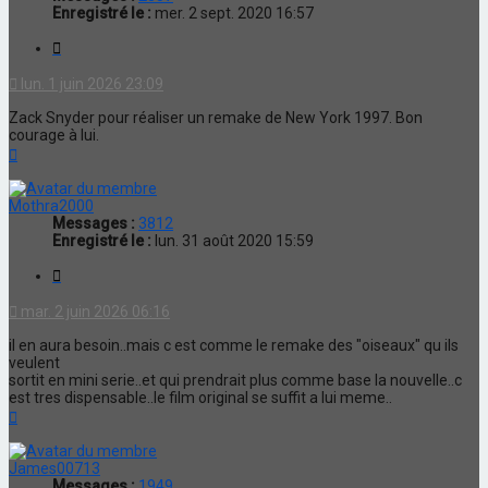
Enregistré le :
mer. 2 sept. 2020 16:57
Citation
lun. 1 juin 2026 23:09
Zack Snyder pour réaliser un remake de New York 1997. Bon
courage à lui.
Haut
Mothra2000
Messages :
3812
Enregistré le :
lun. 31 août 2020 15:59
Citation
mar. 2 juin 2026 06:16
il en aura besoin..mais c est comme le remake des "oiseaux" qu ils
veulent
sortit en mini serie..et qui prendrait plus comme base la nouvelle..c
est tres dispensable..le film original se suffit a lui meme..
Haut
James00713
Messages :
1949