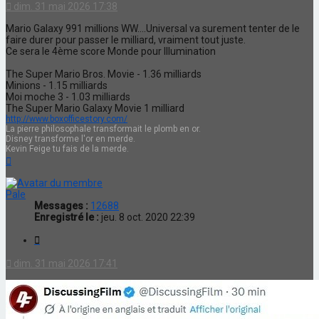
dim. 31 mai 2026 17:38
Mario Galaxy 991 millions WW....Universal va surement tenter de le
faire durer pour passer le milliard, vraiment tout juste.
Ce sera le 4ème score Monde pour Illumination
The Super Mario Bros. Movie - 1.36 milliards
Minions - 1.15 milliards
Moi moche 3 - 1.03 milliards
The Super Mario Galaxy Movie 1 milliard
http://www.boxofficestory.com/
La pierre philosophale transformait le plomb en or.
Disney transforme l'or en merde.
Kevin Feige tu fais de la merde.
Haut
Pale
Messages :
12688
Enregistré le :
jeu. 8 oct. 2020 22:39
Citation
dim. 31 mai 2026 17:41