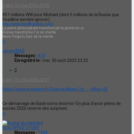
dim. 31 mai 2026 20:09
851 millions WW pour Michael (dont 5 millions de la Russie que
Deadline semble ignorer)
http://www.boxofficestory.com/
La pierre philosophale transformait le plomb en or.
Disney transforme l'or en merde.
Kevin Feige tu fais de la merde.
Haut
Jerem4502
Messages :
473
Enregistré le :
mer. 30 août 2023 23:32
Citation
dim. 31 mai 2026 22:31
https://www.premiere.fr/Cinema/News-Cin ... -office-US
Ce démarrage de Backrooms énorme ! En plus d'avoir pleins de
succès 2026 réserve des surprises.
Haut
BOX OFFICE STORY
Messages :
7939