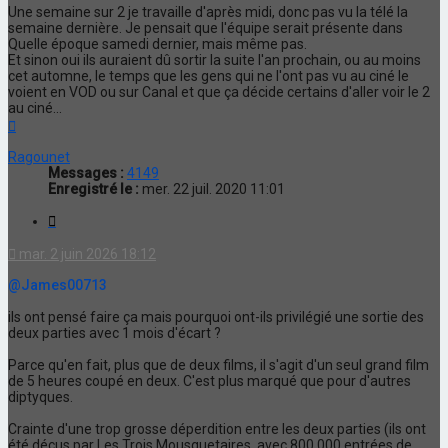
Une semaine sur 2 je travaille d'après midi, donc pas vu la télé la
semaine dernière. Je pensait que l'équipe serait présente dans
Quelle époque samedi dernier, mais même pas.
Et sinon oui ils auraient dû sortir la suite l'an prochain, ou au moins
cet automne, le temps que les gens qui ne l'ont pas vu au ciné le
voient en VOD ou sur Canal et que ça décide certains d'aller voir le 2
au ciné...
Haut
Ragounet
Messages :
4149
Enregistré le :
mer. 22 juil. 2020 11:01
Citation
mar. 2 juin 2026 18:12
@James00713
ils ont pensé faire ça mais pourquoi ont-ils privilégié une sortie des
deux parties avec 1 mois d'écart ?
Parce qu'en fait, plus que de deux films, il s'agit d'un seul grand film
de 5 heures coupé en deux. C'est plus marqué que pour d'autres
diptyques.
Crainte d'une trop grosse déperdition entre les deux parties (ils ont
été déçus par Les Trois Mousquetaires, avec 800 000 entrées de