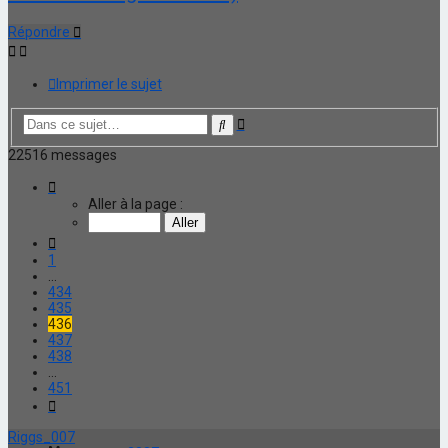
Répondre
Imprimer le sujet
Recherche
Rechercher
avancée
22516 messages
Page
436
Aller à la page :
sur
451
Précédente
1
…
434
435
436
437
438
…
451
Suivante
Riggs_007