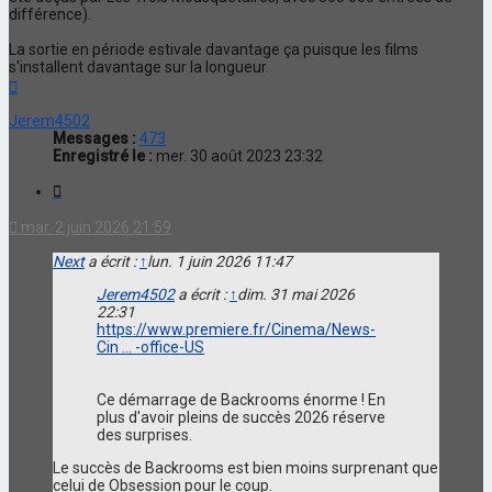
différence).
La sortie en période estivale davantage ça puisque les films
s'installent davantage sur la longueur.
Haut
Jerem4502
Messages :
473
Enregistré le :
mer. 30 août 2023 23:32
Citation
mar. 2 juin 2026 21:59
Next
a écrit :
↑
lun. 1 juin 2026 11:47
Jerem4502
a écrit :
↑
dim. 31 mai 2026
22:31
https://www.premiere.fr/Cinema/News-
Cin ... -office-US
Ce démarrage de Backrooms énorme ! En
plus d'avoir pleins de succès 2026 réserve
des surprises.
Le succès de Backrooms est bien moins surprenant que
celui de Obsession pour le coup.