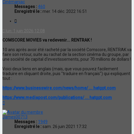
Cinémaniac
Messages :
460
Enregistré le :
mer. 14 déc. 2022 16:51
Citation
lun. 1 juin 2026 12:08
COMSCORE MOVIES va redevenir... RENTRAK !
10 ans après avoir été racheté par la société Comscore, RENTRAK va
faire son retour, suite au rachat de la section cinéma du groupe, par
une société de capital d'investissements, pour 70 millions de dollars !
Voici deux liens en anglais (mais, que vous pouvez facilement
traduire en cliquant droite, puis "traduire en français") qui expliquent
tout :
https://www.businesswire.com/news/home/ ... hatgpt.com
https://www.mediapost.com/publications/ ... hatgpt.com
Haut
James00713
Messages :
1949
Enregistré le :
sam. 26 juin 2021 17:32