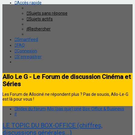
Accès rapide
Sujets sans réponse
Sujets actifs
Rechercher
Smartfeed
FAQ
Connexion
S’enregistrer
Allo Le G - Le Forum de discussion Cinéma et
Séries
Les Forum de Allociné ne répondent plus ? Pas de soucis, Allo-Le-G
est là pour vous !
Index du forum
Allo (pas que) ciné
Box-Office & Business
Rechercher
LE TOPIC DU BOX-OFFICE (chiffres,
discussions générales...)