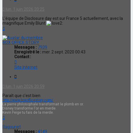
lun. 1 juin 2026 20:25
L'équipe de Disclosure day est sur France 5 actuellement, avec la
magnifique Emily Blunt
Haut
BOX OFFICE STORY
Messages :
7939
Enregistré le :
mer. 2 sept. 2020 00:43
Contact :
Contacter
BOX
Site Internet
OFFICE
STORY
Citation
lun. 1 juin 2026 20:59
Paraît que c'est bien
http://www.boxofficestory.com/
La pierre philosophale transformait le plomb en or.
Disney transforme l'or en merde.
Kevin Feige tu fais de la merde.
Haut
Ragounet
Messages :
4149