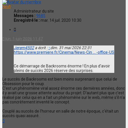
Next
Administrateur du site
Messages :
9685
Enregistré le :
mar. 14 juil. 2020 10:30
Citation
lun. 1 juin 2026 11:47
Jerem4502
a écrit :
↑
dim. 31 mai 2026 22:31
https://www.premiere.fr/Cinema/News-Cin ... -office-US
Ce démarrage de Backrooms énorme ! En plus d'avoir
pleins de succès 2026 réserve des surprises.
Le succès de Backrooms est bien moins surprenant que celui de
Obsession pour le coup.
C'est un phénomène viral assez énorme ces dernières années, donc
il y avait une grosse attente autour du projet. D'autant plus que c'est
réalisé par celui qui en a fait un phénomène sur le web, même s'il n'a
pas concrètement inventé le concept.
Couplé au succès de l'horreur en salle de notre époque, c'était un
succès quasi assuré.
Haut