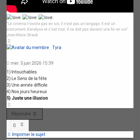
"Le cinéma n'existe pas en soi, il n'est pas un langage. Il est un
instrument d’analyse et c'est tout. Il ne doit pas devenir une fin en soi".
Jean-Marie Straub
Haut
Tyra
mer. 3 juin 2026 15:39
1) Intouchables
2) Le Sens de la fête
3) Une année difficile
4) Nos jours heureux
5) Juste une illusion
Haut
Répondre
Imprimer le sujet