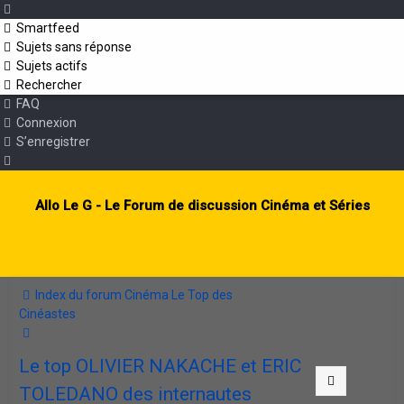
Smartfeed
Sujets sans réponse
Sujets actifs
Rechercher
FAQ
Connexion
S’enregistrer
Allo Le G - Le Forum de discussion Cinéma et Séries
Index du forum
Cinéma
Le Top des
Cinéastes
Rechercher
Le top OLIVIER NAKACHE et ERIC
Citation
Citation
Citation
Citation
Citation
Citation
TOLEDANO des internautes