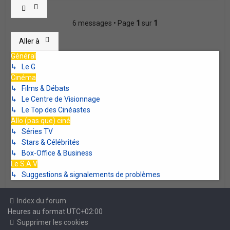
6 messages • Page
1
sur
1
Aller à
Général
↳ Le G
Cinéma
↳ Films & Débats
↳ Le Centre de Visionnage
↳ Le Top des Cinéastes
Allo (pas que) ciné
↳ Séries TV
↳ Stars & Célébrités
↳ Box-Office & Business
Le S.A.V
↳ Suggestions & signalements de problèmes
Index du forum
Heures au format
UTC+02:00
Supprimer les cookies