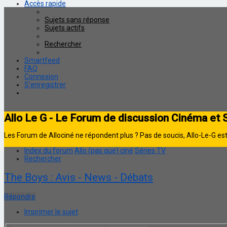
Accès rapide
Sujets sans réponse
Sujets actifs
Rechercher
Smartfeed
FAQ
Connexion
S’enregistrer
Allo Le G - Le Forum de discussion Cinéma et 
Les Forum de Allociné ne répondent plus ? Pas de soucis, Allo-Le-G est 
Index du forum
Allo (pas que) ciné
Séries TV
Rechercher
The Boys : Avis - News - Débats
Répondre
Imprimer le sujet