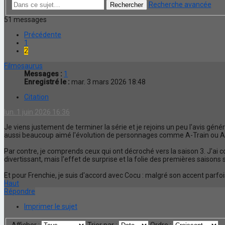
Recherche avancée
Rechercher
51 messages
Précédente
1
2
Filmosaurus
Messages :
1
Enregistré le :
mar. 3 mars 2026 18:48
Citation
lun. 1 juin 2026 16:36
Je viens justement de terminer la série et je rejoins un peu l'avis gén
aussi beaucoup aimé l'évolution de personnages comme A-Train ou Ashl
Par contre, je comprends ceux qui ont décroché vers la saison 3. J'ai
divertissant, mais l'effet de surprise et la folie des premières saisons
Et pour Frenchie, je suis d'accord avec Cocu : malgré son accent parf
Haut
Répondre
Imprimer le sujet