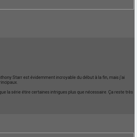
nthony Starr est évidemment incroyable du début à la fin, mais j'ai
rincipaux.
la série étire certaines intrigues plus que nécessaire. Ça reste très