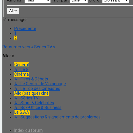
Afficher :
Trier par :
Ordre :
51 messages
Précédente
1
2
Retourner vers « Séries TV »
Aller à
Général
↳ Le G
Cinéma
↳ Films & Débats
↳ Le Centre de Visionnage
↳ Le Top des Cinéastes
Allo (pas que) ciné
↳ Séries TV
↳ Stars & Célébrités
↳ Box-Office & Business
Le S.A.V
↳ Suggestions & signalements de problèmes
Index du forum