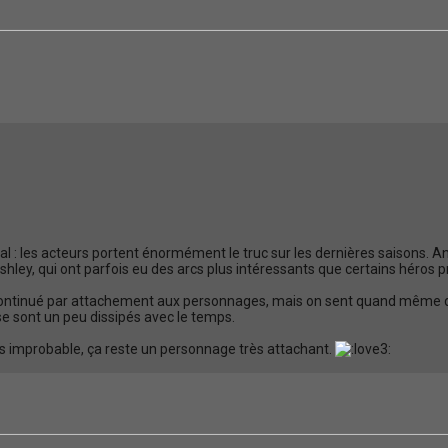
éral : les acteurs portent énormément le truc sur les dernières saisons. A
ey, qui ont parfois eu des arcs plus intéressants que certains héros p
 continué par attachement aux personnages, mais on sent quand même que 
 se sont un peu dissipés avec le temps.
ois improbable, ça reste un personnage très attachant.