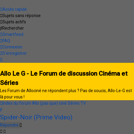
Accès rapide
Sujets sans réponse
Sujets actifs
Rechercher
Smartfeed
FAQ
Connexion
S’enregistrer
Allo Le G - Le Forum de discussion Cinéma et
Séries
Les Forum de Allociné ne répondent plus ? Pas de soucis, Allo-Le-G est
là pour vous !
Index du forum
Allo (pas que) ciné
Séries TV
Rechercher
Spider-Noir (Prime Video)
Répondre