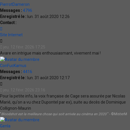
PierrotDameron
Messages :
4796
Enregistré le :
lun. 31 août 2020 12:26
Contact :
Contacter
PierrotDameron
Site Internet
Citation
jeu. 12 févr. 2026 17:25
Avare en intrigue mais enthousiasmant, vivement mai !
ConFucKamus
Messages :
4416
Enregistré le :
lun. 31 août 2020 12:17
Citation
jeu. 12 févr. 2026 23:16
Pour la petite info, la voix française de Cage sera assurée par Nicolas
Marié, qu'on a vu chez Dupontel par ex), suite au decès de Dominique
Collignon-Maurin
"
Bloodshot est la meilleure chose qui soit arrivée au cinéma en 2020
" - ©MisterM
Genla