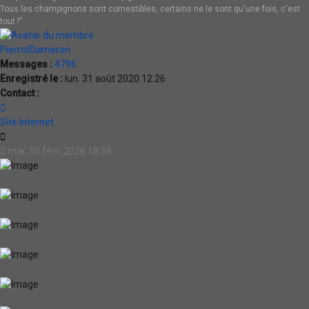
Tous les champignons sont comestibles, certains ne le sont qu'une fois, c'est
tout !"
PierrotDameron
Messages :
4796
Enregistré le :
lun. 31 août 2020 12:26
Contact :
Contacter
PierrotDameron
Site Internet
Citation
mar. 10 févr. 2026 18:59