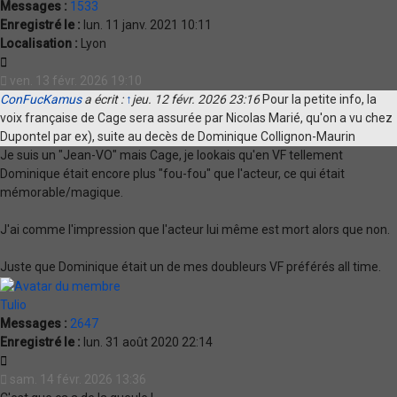
Messages :
1533
Enregistré le :
lun. 11 janv. 2021 10:11
Localisation :
Lyon
Citation
ven. 13 févr. 2026 19:10
ConFucKamus
a écrit :
↑
jeu. 12 févr. 2026 23:16
Pour la petite info, la
voix française de Cage sera assurée par Nicolas Marié, qu'on a vu chez
Dupontel par ex), suite au decès de Dominique Collignon-Maurin
Je suis un "Jean-VO" mais Cage, je lookais qu'en VF tellement
Dominique était encore plus "fou-fou" que l'acteur, ce qui était
mémorable/magique.
J'ai comme l'impression que l'acteur lui même est mort alors que non.
Juste que Dominique était un de mes doubleurs VF préférés all time.
Tulio
Messages :
2647
Enregistré le :
lun. 31 août 2020 22:14
Citation
sam. 14 févr. 2026 13:36