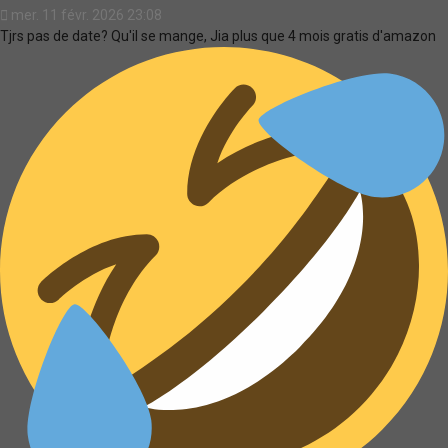
mer. 11 févr. 2026 23:08
Tjrs pas de date? Qu'il se mange, Jia plus que 4 mois gratis d'amazon