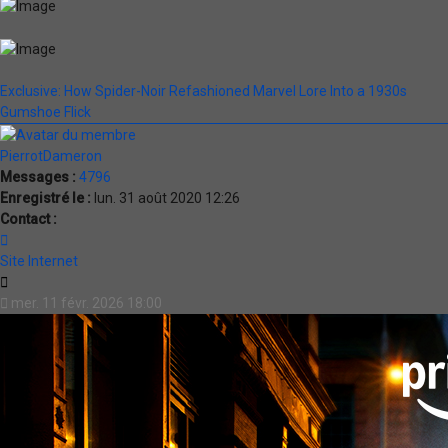
Exclusive: How Spider-Noir Refashioned Marvel Lore Into a 1930s
Gumshoe Flick
PierrotDameron
Messages :
4796
Enregistré le :
lun. 31 août 2020 12:26
Contact :
Contacter
PierrotDameron
Site Internet
Citation
mer. 11 févr. 2026 18:00