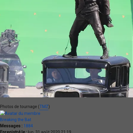
Photos de tournage (
TMZ
)
Breaking the Bat
Messages :
1884
Enregistré le :
lun. 31 août 2020 21:19