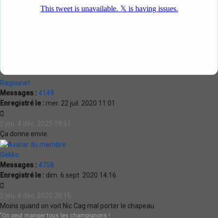
Ragounet
Messages :
4149
Enregistré le :
mer. 22 juil. 2020 11:01
Citation
jeu. 4 déc. 2025 19:51
Ça donne envie.
Gekko
Messages :
4758
Enregistré le :
dim. 6 sept. 2020 14:16
Citation
jeu. 4 déc. 2025 20:15
Moins quand on voit Nic Cag mal porter le chapeau
"On peut manger tous les champignons !