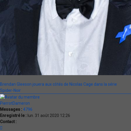
Brendan Gleeson jouera aux côtés de Nicolas Cage dans la série
Spider-Noir
PierrotDameron
Messages :
4796
Enregistré le :
lun. 31 août 2020 12:26
Contact :
Contacter