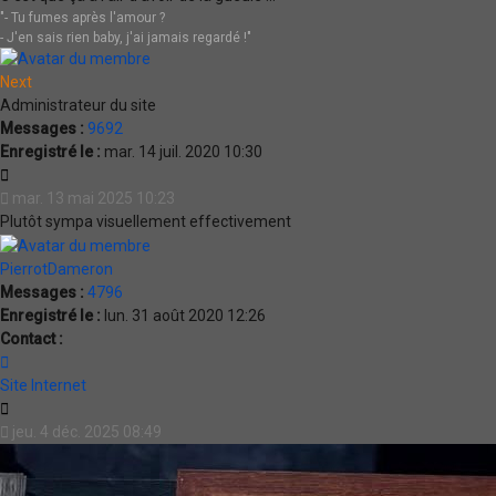
"- Tu fumes après l'amour ?
- J'en sais rien baby, j'ai jamais regardé !"
Next
Administrateur du site
Messages :
9692
Enregistré le :
mar. 14 juil. 2020 10:30
Citation
mar. 13 mai 2025 10:23
Plutôt sympa visuellement effectivement
PierrotDameron
Messages :
4796
Enregistré le :
lun. 31 août 2020 12:26
Contact :
Contacter
PierrotDameron
Site Internet
Citation
jeu. 4 déc. 2025 08:49