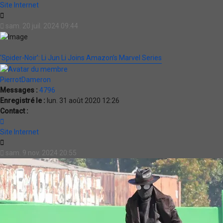
PierrotDameron
Site Internet
Citation
sam. 20 juil. 2024 09:44
‘Spider-Noir’: Li Jun Li Joins Amazon’s Marvel Series
PierrotDameron
Messages :
4796
Enregistré le :
lun. 31 août 2020 12:26
Contact :
Contacter
PierrotDameron
Site Internet
Citation
sam. 9 nov. 2024 20:55