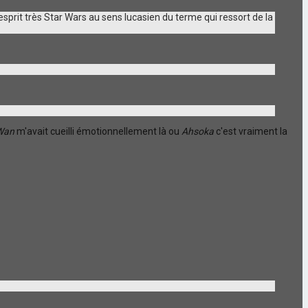
esprit très Star Wars au sens lucasien du terme qui ressort de la
Wan
m'avait cueilli émotionnellement là ou
Ahsoka
c'est vraiment la