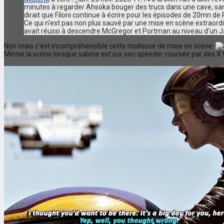
minutes à regarder Ahsoka bouger des trucs dans une cave, san
dirait que Filoni continue à écrire pour les épisodes de 20mn de Re
Ce qui n'est pas non plus sauvé par une mise en scène extraordin
avait réussi à descendre McGregor et Portman au niveau d'un J
Non mais c'est incompréhensible cette mollesse de mise en scène.
Même la scène lorsque sabine est sur son speeder coursée par des X Wi