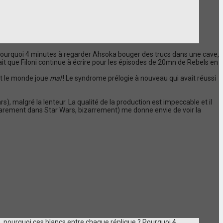
 Pourquoi 4 minutes à regarder Ahsoka bouger des trucs dans une cave,
it que Filoni continue à écrire pour les épisodes de 20mn de Rebels en
out le monde joue
mal
! Le syndrome prélogie à nouveau qui avait réussi
 malgré la lenteur. La qualité de la production est impeccable et il
z rarement dans Star Wars, bizarrement) me donne envie de voir la
, pourquoi ces blancs entre chaque réplique ? Pourquoi 4