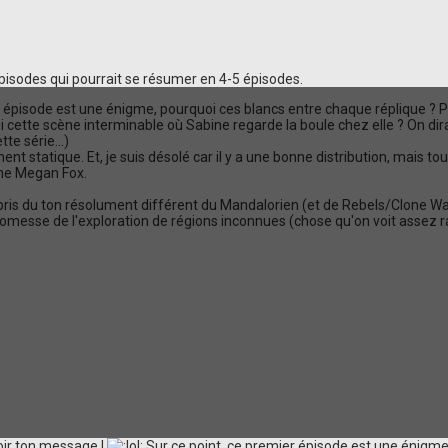
isodes qui pourrait se résumer en 4-5 épisodes.
r épisode est une énigme, pourquoi ces blancs entre chaque réplique ?
ette scène interminable où Sabine regarde la boule chez elle ? On dira
te série...)
t statique. Et, je suis désolé car il y a une bonne distribution, mais t
une Megan Fox.
 du ton résolument différent du Mandalorien (et de Rebels/Clone Wars),
e promesse de l'exploration de régions inconnues (chose qu'on voit asse
evoir ton message !
Sur ce point, ce premier épisode est une énigme