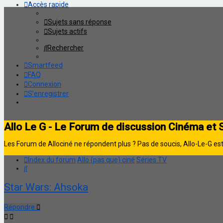
Accès rapide
Sujets sans réponse
Sujets actifs
Rechercher
Smartfeed
FAQ
Connexion
S’enregistrer
Allo Le G - Le Forum de discussion Cinéma et 
Les Forum de Allociné ne répondent plus ? Pas de soucis, Allo-Le-G est 
Index du forum
Allo (pas que) ciné
Séries TV
Rechercher
Star Wars: Ahsoka
Répondre