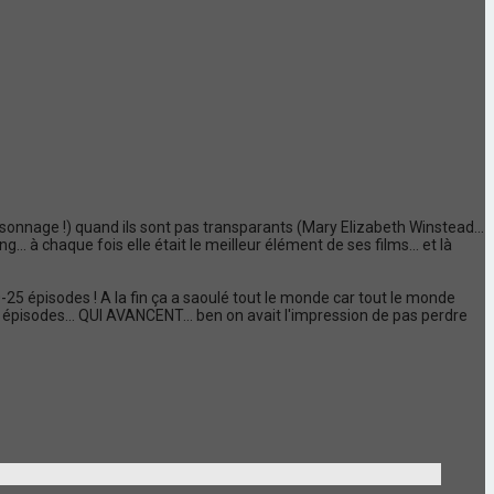
personnage !) quand ils sont pas transparants (Mary Elizabeth Winstead...
ng... à chaque fois elle était le meilleur élément de ses films... et là
0-25 épisodes ! A la fin ça a saoulé tout le monde car tout le monde
4 épisodes... QUI AVANCENT... ben on avait l'impression de pas perdre