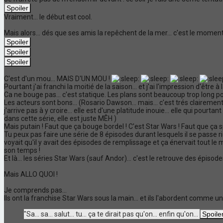
Vraiment... le début est cool.
Mais alors... dés que ses amis la repêchent de la mer... c'est le momen
C'est d'un mou... MAIS D'UN MOU !
Pourtant j'ai franchi la moitié de la saison... et j'ai l'impression d'être à
Ca ne bouge pas... c'est statique. Les plans sont beaucoup trop long po
Les acteurs sont bons... (Rosario Dawson... mais... c'est trés clairemen
j'arrive pas à y croire... elle est d'une platitude inouie... elle qui pourt
dans cette série, elle est juste MÊH )
Mais putain ! Faut que ça bouge bordel ! C'est Star Wars ! Faut que ça 
Tu peux pas faire une série de 8 épisodes durant lesquels il se passe ri
voyait qu'il y avait des épisodes de remplissage et ça énervait tout l
son temps !
Et là... les séries Star Wars (sauf Andor)... c'est le retrouve des épiso
Mais ALLO QUOI !
Je comprends pas...
Ils ont la franchise Star Wars sous la main... et ils l'abordent comme un
"Sa... sa... salut... tu... ça te dirait pas qu'on... enfin qu'on...