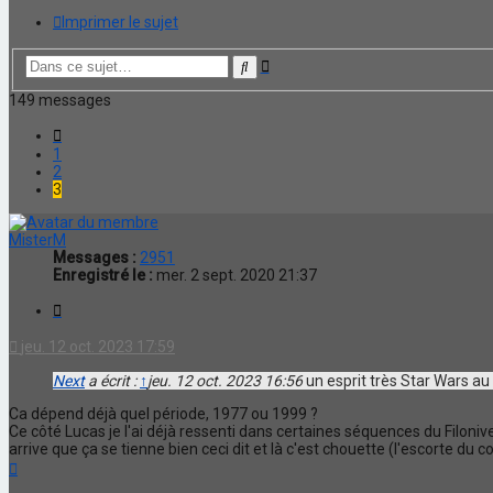
Imprimer le sujet
Recherche
Rechercher
avancée
149 messages
Précédente
1
2
3
MisterM
Messages :
2951
Enregistré le :
mer. 2 sept. 2020 21:37
Citation
jeu. 12 oct. 2023 17:59
Next
a écrit :
↑
jeu. 12 oct. 2023 16:56
un esprit très Star Wars au 
Ca dépend déjà quel période, 1977 ou 1999 ?
Ce côté Lucas je l'ai déjà ressenti dans certaines séquences du Filoniver
arrive que ça se tienne bien ceci dit et là c'est chouette (l'escorte du
Haut