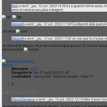
Next
a écrit :
↑
jeu. 12 oct. 2023 16:56
il y a quand même aussi, mal
série et rend un peu plus indulgent.
MisterM
a écrit :
↑
jeu. 12 oct. 2023 17:59
Ca dépend déjà quel pé
Les deux
MisterM
a écrit :
↑
jeu. 12 oct. 2023 17:53
Je vois que tu n'a pas 
Je rebondi là-dessus car je me rends compte que sur SC j'ai mis
Ahso
série checklist
Haut
Zefurin
Messages :
4932
Enregistré le :
lun. 31 août 2020 11:49
Localisation :
Voie Lactée - Système Solaire - Paris 17
Citation
jeu. 19 oct. 2023 12:12
PierrotDameron
a écrit :
↑
jeu. 12 oct. 2023 15:15
Hâte d'avoir ton 
Je n'arrête pas de m'endormir devant : ce soir je fais une 3ème tentat