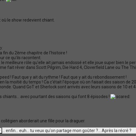
t où le show redevient chiant.
 la fin du 2ème chapitre de l'histoire !
ur ce qu'ils racontent.
t le meilleure rôle qu'elle ait jamais endossé et elle joue super bien le 
ant me fait rêver dans Scott Pilgrim, Die Hard 4, Cloverfield Lane ou The Thi
speed ! Faut que y ait du rythme ! Faut que y ait du rebondissement !
en la moitié du temps ! Ca c'était l'époque où on faisait des saison de 2
e monde. Quand GoT et Sherlock sont arrivés avec leurs saisons de 10 et 
des chiants... avec pourtant des saisons qui font 8 épisodes !
 collégien aborderait une fille pour la draguer.
... enfin... euh... tu veux qu'on partage mon goûter ?... Après la récré ?