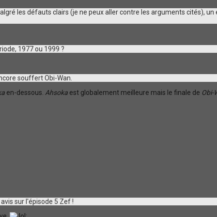
gré les défauts clairs (je ne peux aller contre les arguments cités), un 
riode, 1977 ou 1999 ?
encore souffert Obi-Wan.
ka
en-dessous.
Ahsoka
est globalement meilleure mais le finale de
Obi-
avis sur l'épisode 5 Zef !
ive.