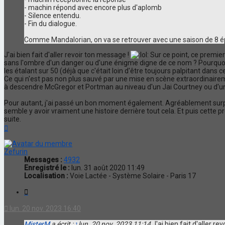
- machin répond avec encore plus d'aplomb
- Silence entendu.
- Fin du dialogue.
Comme Mandalorian, on va se retrouver avec une saison de 8 ép
J'ai bien fait d'aller revoir ton message !
Sur ce point, ce premie
sans l'ombre d'un danger ou d'une énigme digne de ce nom ? Pourquoi c
les étalant sur 50 (déjà que c'était loin d'être toujours palpitant dans cet
Ce qui n'est pas non plus sauvé par une mise en scène extraordinairemen
à descendre McGregor et Portman au niveau d'un Jai Courtney ou d'
Pour autant, j'ai passé un bon moment également. Agréablement surpris
semble y avoir vraiment une histoire derrière tout cela. Et puis cett
suite.
Haut
Zefurin
Messages :
4932
Enregistré le :
lun. 31 août 2020 11:49
Localisation :
Voie Lactée - Système Solaire - Paris 17
Citation
lun. 20 nov. 2023 16:40
MisterM
a écrit :
↑
lun. 20 nov. 2023 11:14
J'ai bien fait d'aller r