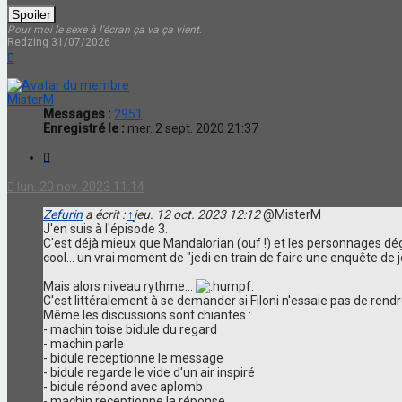
Pour moi le sexe à l'écran ça va ça vient.
Redzing 31/07/2026
Haut
MisterM
Messages :
2951
Enregistré le :
mer. 2 sept. 2020 21:37
Citation
lun. 20 nov. 2023 11:14
Zefurin
a écrit :
↑
jeu. 12 oct. 2023 12:12
@MisterM
J'en suis à l'épisode 3.
C'est déjà mieux que Mandalorian (ouf !) et les personnages dég
cool... un vrai moment de "jedi en train de faire une enquête de
Mais alors niveau rythme...
C'est littéralement à se demander si Filoni n'essaie pas de rendr
Même les discussions sont chiantes :
- machin toise bidule du regard
- machin parle
- bidule receptionne le message
- bidule regarde le vide d'un air inspiré
- bidule répond avec aplomb
- machin receptionne la réponse