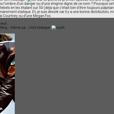
s l'ombre d'un danger ou d'une énigme digne de ce nom ? Pourquoi cett
bels en les étalant sur 50 (déjà que c'était loin d'être toujours palpitant
airement statique. Et, je suis désolé car il y a une bonne distribution, 
ai Courtney ou d'une Megan Fox.
ng... même ça... c'est statique.