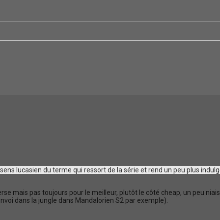
sens lucasien du terme qui ressort de la série et rend un peu plus indulg
se mais pas toujours pour le meilleur, plutôt le côté cheap, un peu niais 
 convoi dans la jungle dans Mandalorien S2 par exemple).