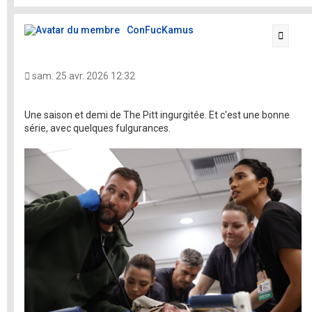
t
ConFucKamus
Citati
sam. 25 avr. 2026 12:32
Une saison et demi de The Pitt ingurgitée. Et c'est une bonne
série, avec quelques fulgurances.