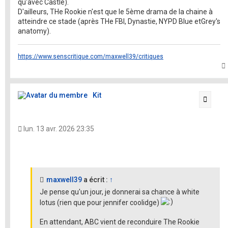
qu'avec Castle).
D'ailleurs, THe Rookie n'est que le 5ème drama de la chaine à
atteindre ce stade (après THe FBI, Dynastie, NYPD Blue etGrey's
anatomy).
https://www.senscritique.com/maxwell39/critiques
t
Kit
Citati
lun. 13 avr. 2026 23:35
maxwell39
a écrit :
↑
Je pense qu'un jour, je donnerai sa chance à white
lotus (rien que pour jennifer coolidge)
En attendant, ABC vient de reconduire The Rookie