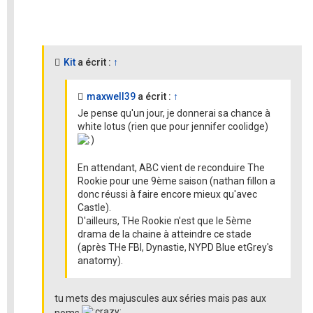
Kit
a écrit :
↑
maxwell39
a écrit :
↑
Je pense qu'un jour, je donnerai sa chance à
white lotus (rien que pour jennifer coolidge)
En attendant, ABC vient de reconduire The
Rookie pour une 9ème saison (nathan fillon a
donc réussi à faire encore mieux qu'avec
Castle).
D'ailleurs, THe Rookie n'est que le 5ème
drama de la chaine à atteindre ce stade
(après THe FBI, Dynastie, NYPD Blue etGrey's
anatomy).
tu mets des majuscules aux séries mais pas aux
noms