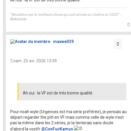
"
Bloodshot est la meilleure chose qui soit arrivée au cinéma en 2020
" -
©MisterM
t
maxwell39
Citati
sam. 25 avr. 2026 13:39
Ah oui : la VF est de très bonne qualité.
Pour noah wyle (Urgences est ma série préférée), je pensais au
départ regarder the pitt en VF mais comme celle de wyle n'est
pas la même dans les 2 séries, je la tenterais sans doute
d'abord la vostfr
@ConFucKamus