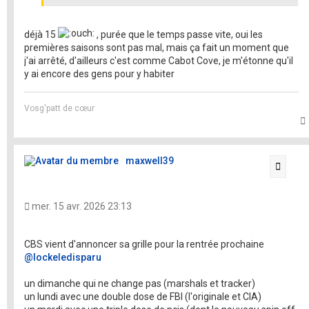
déjà 15
, purée que le temps passe vite, oui les
premières saisons sont pas mal, mais ça fait un moment que
j'ai arrêté, d'ailleurs c'est comme Cabot Cove, je m'étonne qu'il
y ai encore des gens pour y habiter
Vosg'patt de cœur
t
maxwell39
Citati
mer. 15 avr. 2026 23:13
CBS vient d'annoncer sa grille pour la rentrée prochaine
@lockeledisparu
un dimanche qui ne change pas (marshals et tracker)
un lundi avec une double dose de FBI (l'originale et CIA)