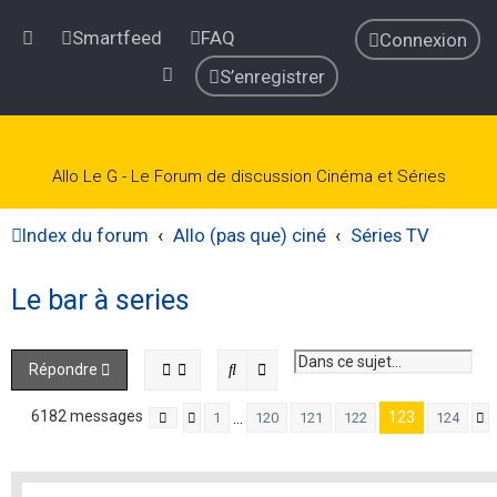
Smartfeed
FAQ
Connexion
S’enregistrer
Allo Le G - Le Forum de discussion Cinéma et Séries
Index du forum
Allo (pas que) ciné
Séries TV
Le bar à series
Rechercher
Recherche avancée
Répondre
6182 messages
123
…
1
120
121
122
124
Page
Précédente
123
sur
124