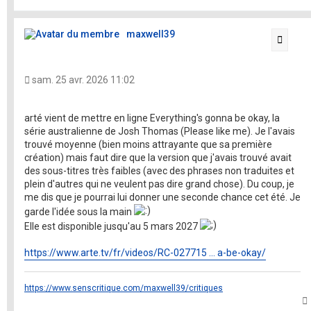
t
maxwell39
Citati
sam. 25 avr. 2026 11:02
arté vient de mettre en ligne Everything's gonna be okay, la
série australienne de Josh Thomas (Please like me). Je l'avais
trouvé moyenne (bien moins attrayante que sa première
création) mais faut dire que la version que j'avais trouvé avait
des sous-titres très faibles (avec des phrases non traduites et
plein d'autres qui ne veulent pas dire grand chose). Du coup, je
me dis que je pourrai lui donner une seconde chance cet été. Je
garde l'idée sous la main
Elle est disponible jusqu'au 5 mars 2027
https://www.arte.tv/fr/videos/RC-027715 ... a-be-okay/
https://www.senscritique.com/maxwell39/critiques