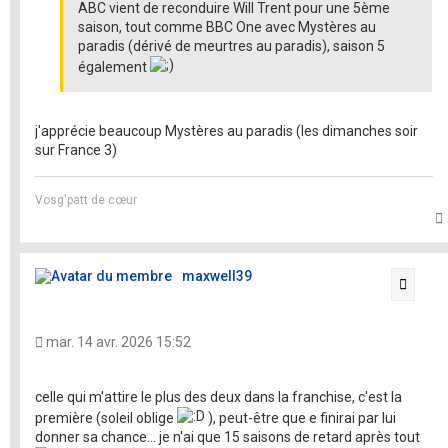
ABC vient de reconduire Will Trent pour une 5ème
saison, tout comme BBC One avec Mystères au
paradis (dérivé de meurtres au paradis), saison 5
également
j'apprécie beaucoup Mystères au paradis (les dimanches soir
sur France 3)
Vosg'patt de cœur
t
maxwell39
Citati
mar. 14 avr. 2026 15:52
celle qui m'attire le plus des deux dans la franchise, c'est la
première (soleil oblige
), peut-être que e finirai par lui
donner sa chance... je n'ai que 15 saisons de retard après tout