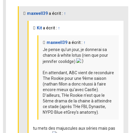
maxwell39
a écrit :
↑
Kit
a écrit :
↑
maxwell39
a écrit :
↑
Je pense qu'un jour, je donnerai sa
chance à white lotus (rien que pour
jennifer coolidge)
En attendant, ABC vient de reconduire
The Rookie pour une 9ème saison
(nathan fillon a donc réussi à faire
encore mieux qu'avec Castle).
D'ailleurs, THe Rookie n'est que le
5ème drama de la chaine à atteindre
ce stade (après THe FBI, Dynastie,
NYPD Blue etGrey's anatomy).
tu mets des majuscules aux séries mais pas