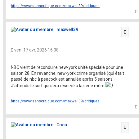
https://www.senscritique.com/maxwell39/critiques
t
maxwell39
Citati
ven. 17 avr. 2026 16:08
NBC vient de reconduire new-york unité spéciale pour une
saison 28. En revanche, new-york crime organisé (qui était
passé de nbc à peacock est annulée après 5 saisons.
J'attends le sort qui sera réservé à la série mère
https://www.senscritique.com/maxwell39/critiques
t
Cocu
Citati