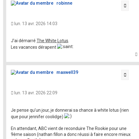
robinne
Citati
lun. 13 avr. 2026 14:03
J'ai démarré
The White Lotus
.
Les vacances dérapent
t
maxwell39
Citati
lun. 13 avr. 2026 22:09
Je pense qu'un jour, je donnerai sa chance à white lotus (rien
que pour jennifer coolidge)
En attendant, ABC vient de reconduire The Rookie pour une
9ème saison (nathan fillon a donc réussi à faire encore mieux