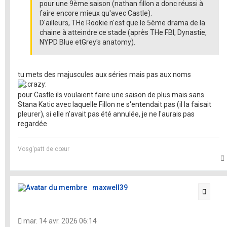
pour une 9ème saison (nathan fillon a donc réussi à
faire encore mieux qu'avec Castle).
D'ailleurs, THe Rookie n'est que le 5ème drama de la
chaine à atteindre ce stade (après THe FBI, Dynastie,
NYPD Blue etGrey's anatomy).
tu mets des majuscules aux séries mais pas aux noms
pour Castle ils voulaient faire une saison de plus mais sans
Stana Katic avec laquelle Fillon ne s'entendait pas (il la faisait
pleurer), si elle n'avait pas été annulée, je ne l'aurais pas
regardée
Vosg'patt de cœur
t
maxwell39
Citati
mar. 14 avr. 2026 06:14