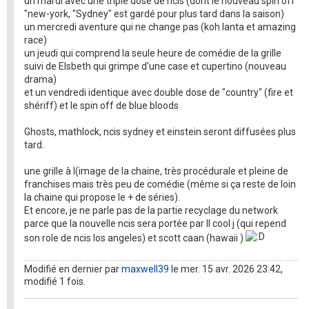
un mardi avec une triple dose de ncis (dont le nouveau spin off
"new-york, "Sydney" est gardé pour plus tard dans la saison)
un mercredi aventure qui ne change pas (koh lanta et amazing
race)
un jeudi qui comprend la seule heure de comédie de la grille
suivi de Elsbeth qui grimpe d'une case et cupertino (nouveau
drama)
et un vendredi identique avec double dose de "country" (fire et
shériff) et le spin off de blue bloods
Ghosts, mathlock, ncis sydney et einstein seront diffusées plus
tard.
une grille à l(image de la chaine, très procédurale et pleine de
franchises mais très peu de comédie (même si ça reste de loin
la chaine qui propose le + de séries).
Et encore, je ne parle pas de la partie recyclage du network
parce que la nouvelle ncis sera portée par ll cool j (qui repend
son role de ncis los angeles) et scott caan (hawaii )
Modifié en dernier par
maxwell39
le mer. 15 avr. 2026 23:42,
modifié 1 fois.