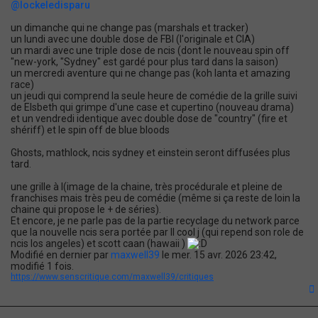
@lockeledisparu
c
t
un dimanche qui ne change pas (marshals et tracker)
e
un lundi avec une double dose de FBI (l'originale et CIA)
r
un mardi avec une triple dose de ncis (dont le nouveau spin off
m
"new-york, "Sydney" est gardé pour plus tard dans la saison)
a
un mercredi aventure qui ne change pas (koh lanta et amazing
x
race)
w
un jeudi qui comprend la seule heure de comédie de la grille suivi
e
de Elsbeth qui grimpe d'une case et cupertino (nouveau drama)
l
et un vendredi identique avec double dose de "country" (fire et
l
shériff) et le spin off de blue bloods
3
9
Ghosts, mathlock, ncis sydney et einstein seront diffusées plus
tard.
une grille à l(image de la chaine, très procédurale et pleine de
franchises mais très peu de comédie (même si ça reste de loin la
chaine qui propose le + de séries).
Et encore, je ne parle pas de la partie recyclage du network parce
que la nouvelle ncis sera portée par ll cool j (qui repend son role de
ncis los angeles) et scott caan (hawaii )
Modifié en dernier par
maxwell39
le mer. 15 avr. 2026 23:42,
modifié 1 fois.
https://www.senscritique.com/maxwell39/critiques