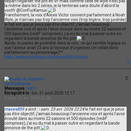
départ regarder the pitt en VF mais comme celle de wyle n'est pas
r
la même dans les 2 séries, je la tenterais sans doute d'abord la
m
vostfr @ConFucKamus
a
Franchement, la voix d'Alexis Victor convient parfaitement à Noah
x
Wyle, je n'aimais pas trop l'ancienne voix (trop légère, trop juvénile)
w
le fait est que je peux pas être objectif, j'aimais beaucoup
e
l'ancienne voix et après l'avoir écouté dans au moins 22 saisons et
l
500 épisodes (redif' comprises), j'ai eu du mal à passer outre en
l
regardant la bande annonce de the pitt
3
Après, tu parles de juvénilité dans la voix...ce qui semble logique vu
9
que l'acteur avait 23 ans à l'époque d'urgences (et collait donc
parfaitement au personnage)^^
https://www.senscritique.com/maxwell39/critiques
t
C
ConFucKamus
Messages :
4411
Enregistré le :
lun. 31 août 2020 12:17
sam. 25 avr. 2026 22:38
maxwell39
a écrit :
↑
sam. 25 avr. 2026 22:24
le fait est que je peux
pas être objectif, j'aimais beaucoup l'ancienne voix et après l'avoir
écouté dans au moins 22 saisons et 500 épisodes (redif'
comprises), j'ai eu du mal à passer outre en regardant la bande
annonce de the pitt