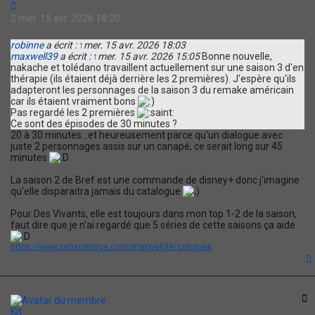
C
o
mer. 15 avr. 2026 18:20
n
t
robinne
a écrit :
↑
mer. 15 avr. 2026 18:03
a
maxwell39
a écrit :
↑
mer. 15 avr. 2026 15:05
Bonne nouvelle,
c
nakache et tolédano travaillent actuellement sur une saison 3 d'en
t
thérapie (ils étaient déjà derrière les 2 premières). J'espère qu'ils
e
adapteront les personnages de la saison 3 du remake américain
r
car ils étaient vraiment bons
m
Pas regardé les 2 premières
a
Ce sont des épisodes de 30 minutes ?
x
20 à 30 minutes...et heureusement parce qu'un dialogue avec
w
juste 2 personnages assis sur un canapé, ce serait long sur 45
e
minutes
l
l
La saison 2 de Bref est une commande de disney+ donc j'imagine
3
qu'elle disparaitra jamais du catalogue
9
Pour Des Vivants, elle est toujours dans mon top 1-2 de la saison,
faut dire que je n'ai regardé que 5 séries de cette saisons ça aide
https://www.senscritique.com/maxwell39/critiques
t
C
Kit