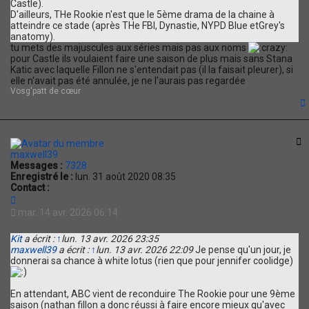
Castle).
D'ailleurs, THe Rookie n'est que le 5ème drama de la chaine à
atteindre ce stade (après THe FBI, Dynastie, NYPD Blue etGrey's
anatomy).
tu mets des majuscules aux séries mais pas aux noms
pour Castle ils voulaient faire une saison de plus mais sans Stana
Katic avec laquelle Fillon ne s'entendait pas (il la faisait pleurer), si
elle n'avait pas été annulée, je ne l'aurais pas regardée
Vosg'patt de cœur
t
C
maxwell39
Messages :
7328
Enregistré le :
lun. 31 août 2020 08:35
Contact :
C
o
mar. 14 avr. 2026 06:14
n
t
Kit
a écrit :
↑
lun. 13 avr. 2026 23:35
a
maxwell39
a écrit :
↑
lun. 13 avr. 2026 22:09
Je pense qu'un jour, je
c
donnerai sa chance à white lotus (rien que pour jennifer coolidge)
t
e
r
En attendant, ABC vient de reconduire The Rookie pour une 9ème
m
saison (nathan fillon a donc réussi à faire encore mieux qu'avec
a