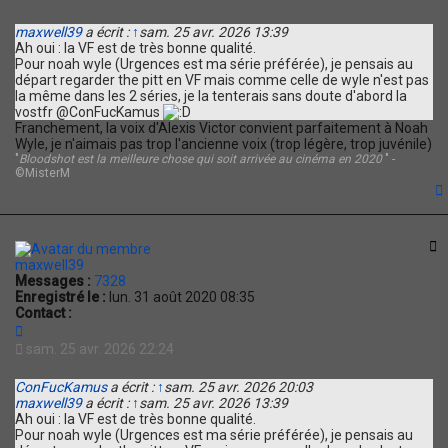
maxwell39
a écrit :
↑
sam. 25 avr. 2026 13:39
Ah oui : la VF est de très bonne qualité.
Pour noah wyle (Urgences est ma série préférée), je pensais au
départ regarder the pitt en VF mais comme celle de wyle n'est pas
la même dans les 2 séries, je la tenterais sans doute d'abord la
vostfr @ConFucKamus
Franchement, la voix d'Alexis Victor convient parfaitement à Noah
Wyle, je n'aimais pas trop l'ancienne voix (trop légère, trop juvénile)
"
Bloodshot est la meilleure chose qui soit arrivée au cinéma en 2020
" -
©MisterM
t
C
maxwell39
Messages :
7328
Enregistré le :
lun. 31 août 2020 08:35
Contact :
C
o
sam. 25 avr. 2026 22:24
n
t
ConFucKamus
a écrit :
↑
sam. 25 avr. 2026 20:03
a
maxwell39
a écrit :
↑
sam. 25 avr. 2026 13:39
c
Ah oui : la VF est de très bonne qualité.
t
Pour noah wyle (Urgences est ma série préférée), je pensais au
e