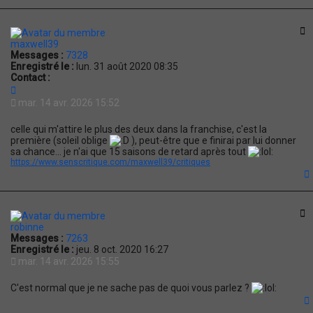
t
C
maxwell39
Messages :
7328
Enregistré le :
lun. 31 août 2020 08:35
Contact :
C
o
mar. 14 avr. 2026 15:52
n
t
celle qui m'attire le plus des deux dans la franchise, c'est la
a
première (soleil oblige
), peut-être que e finirai par lui donner
c
sa chance... je n'ai que 15 saisons de retard après tout
t
https://www.senscritique.com/maxwell39/critiques
e
r
m
a
t
x
C
w
robinne
e
Messages :
7263
l
Enregistré le :
jeu. 8 oct. 2020 16:27
l
mar. 14 avr. 2026 15:55
3
9
C'est normal que je ne sache pas de quoi vous parlez ?