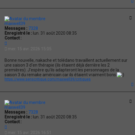
t
C
maxwell39
Messages :
7328
Enregistré le :
lun. 31 août 2020 08:35
Contact :
C
o
mer. 15 avr. 2026 15:05
n
t
Bonne nouvelle, nakache et tolédano travaillent actuellement sur
a
une saison 3 d'en thérapie (ils étaient déjà derrière les 2
c
premières). J'espère qu'ils adapteront les personnages de la
t
saison 3 du remake américain car ils étaient vraiment bons
e
https://www.senscritique.com/maxwell39/critiques
r
m
a
x
t
w
C
e
maxwell39
l
Messages :
7328
l
Enregistré le :
lun. 31 août 2020 08:35
3
Contact :
9
C
o
mer. 15 avr. 2026 16:51