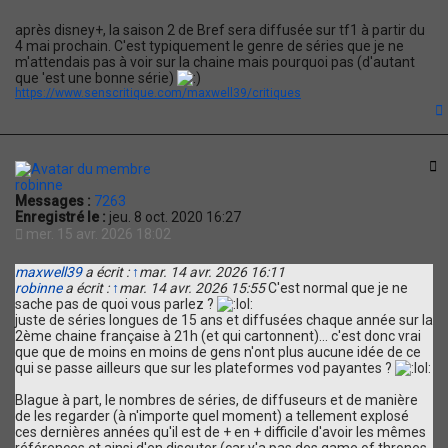
n
t
après disney+, la saison 2 de Bref sera diffusée sur tf1 à partir du
a
4 mai prochain. C'est typiquement le genre de séries que je ne
c
m'attendais pas à voir sur la chaine mais pourquoi pas (d'autant
t
que 'est une bonne série)
e
https://www.senscritique.com/maxwell39/critiques
r
m
a
x
t
w
C
e
robinne
l
Messages :
7263
l
Enregistré le :
jeu. 8 oct. 2020 16:27
3
mer. 15 avr. 2026 18:02
9
maxwell39
a écrit :
↑
mar. 14 avr. 2026 16:11
robinne
a écrit :
↑
mar. 14 avr. 2026 15:55
C'est normal que je ne
sache pas de quoi vous parlez ?
juste de séries longues de 15 ans et diffusées chaque année sur la
2ème chaine française à 21h (et qui cartonnent)... c'est donc vrai
que que de moins en moins de gens n'ont plus aucune idée de ce
qui se passe ailleurs que sur les plateformes vod payantes ?
Blague à part, le nombres de séries, de diffuseurs et de manière
de les regarder (à n'importe quel moment) a tellement explosé
ces dernières années qu'il est de + en + difficile d'avoir les mêmes
références et ainsi d'en discuter (car y'a pas des game of thrones