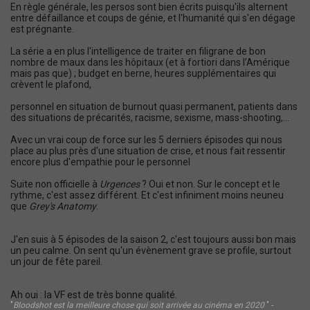
En règle générale, les persos sont bien écrits puisqu'ils alternent
entre défaillance et coups de génie, et l'humanité qui s'en dégage
est prégnante.
La série a en plus l'intelligence de traiter en filigrane de bon
nombre de maux dans les hôpitaux (et à fortiori dans l’Amérique
mais pas que) ; budget en berne, heures supplémentaires qui
crèvent le plafond,
personnel en situation de burnout quasi permanent, patients dans
des situations de précarités, racisme, sexisme, mass-shooting,...
Avec un vrai coup de force sur les 5 derniers épisodes qui nous
place au plus près d'une situation de crise, et nous fait ressentir
encore plus d'empathie pour le personnel
Suite non officielle à
Urgences
? Oui et non. Sur le concept et le
rythme, c'est assez différent. Et c'est infiniment moins neuneu
que
Grey's Anatomy
.
J'en suis à 5 épisodes de la saison 2, c'est toujours aussi bon mais
un peu calme. On sent qu'un évènement grave se profile, surtout
un jour de fête pareil.
Ah oui : la VF est de très bonne qualité.
"
Bloodshot est la meilleure chose qui soit arrivée au cinéma en 2020
" -