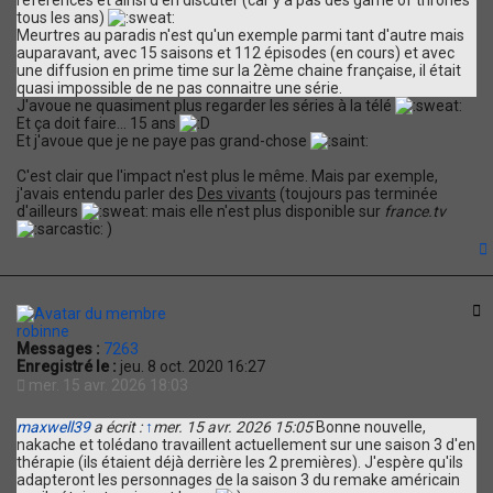
tous les ans)
Meurtres au paradis n'est qu'un exemple parmi tant d'autre mais
auparavant, avec 15 saisons et 112 épisodes (en cours) et avec
une diffusion en prime time sur la 2ème chaine française, il était
quasi impossible de ne pas connaitre une série.
J'avoue ne quasiment plus regarder les séries à la télé
Et ça doit faire... 15 ans
Et j'avoue que je ne paye pas grand-chose
C'est clair que l'impact n'est plus le même. Mais par exemple,
j'avais entendu parler des
Des vivants
(toujours pas terminée
d'ailleurs
mais elle n'est plus disponible sur
france.tv
)
t
C
robinne
Messages :
7263
Enregistré le :
jeu. 8 oct. 2020 16:27
mer. 15 avr. 2026 18:03
maxwell39
a écrit :
↑
mer. 15 avr. 2026 15:05
Bonne nouvelle,
nakache et tolédano travaillent actuellement sur une saison 3 d'en
thérapie (ils étaient déjà derrière les 2 premières). J'espère qu'ils
adapteront les personnages de la saison 3 du remake américain