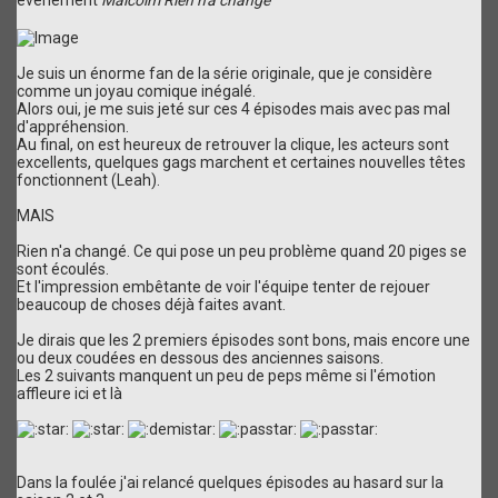
événement
Malcolm Rien n'a changé
Je suis un énorme fan de la série originale, que je considère
comme un joyau comique inégalé.
Alors oui, je me suis jeté sur ces 4 épisodes mais avec pas mal
d'appréhension.
Au final, on est heureux de retrouver la clique, les acteurs sont
excellents, quelques gags marchent et certaines nouvelles têtes
fonctionnent (Leah).
MAIS
Rien n'a changé. Ce qui pose un peu problème quand 20 piges se
sont écoulés.
Et l'impression embêtante de voir l'équipe tenter de rejouer
beaucoup de choses déjà faites avant.
Je dirais que les 2 premiers épisodes sont bons, mais encore une
ou deux coudées en dessous des anciennes saisons.
Les 2 suivants manquent un peu de peps même si l'émotion
affleure ici et là
Dans la foulée j'ai relancé quelques épisodes au hasard sur la