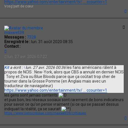
https://www.yahoo.com/entertainment/tv/ ... ccounter=1
Vosg'patt de cœur
t
C
maxwell39
Messages :
7328
Enregistré le :
lun. 31 août 2020 08:35
Contact :
C
o
lun. 27 avr. 2026 07:22
n
t
Kit
a écrit :
↑
lun. 27 avr. 2026 00:36
les fans américains râlent à
a
propos de NCIS : New-York, alors que CBS a annulé en dernier NCIS
c
: Tony et Ziva ou Blue Bloods parce que ça coûtait trop cher de
t
tourner dans la Grosse Pomme (en Anglais mais avec un
e
traducteur de naviagateur)
r
https://www.yahoo.com/entertainment/tv/ ... ccounter=1
m
les gens sont jamais contents
a
et puis bon, les réseaux sociaux sont rarement de bons indicateurs
x
pour savoir ce qu'on pense vraiment (si ce qui se passait dessus
w
indiquait la réalité, ça se saurait
)
e
https://www.senscritique.com/maxwell39/critiques
l
l
3