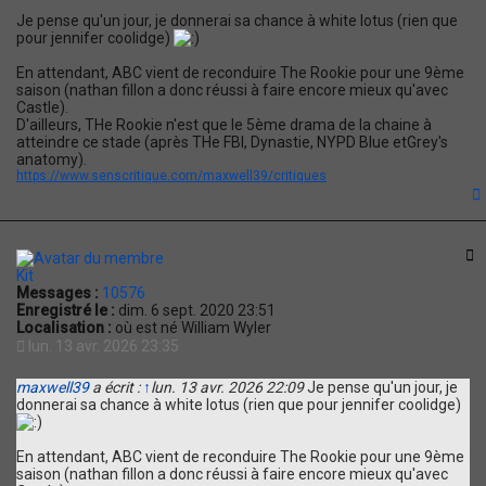
t
Je pense qu'un jour, je donnerai sa chance à white lotus (rien que
a
pour jennifer coolidge)
c
t
En attendant, ABC vient de reconduire The Rookie pour une 9ème
e
saison (nathan fillon a donc réussi à faire encore mieux qu'avec
r
Castle).
m
D'ailleurs, THe Rookie n'est que le 5ème drama de la chaine à
a
atteindre ce stade (après THe FBI, Dynastie, NYPD Blue etGrey's
x
anatomy).
w
https://www.senscritique.com/maxwell39/critiques
e
l
l
3
t
9
C
Kit
Messages :
10576
Enregistré le :
dim. 6 sept. 2020 23:51
Localisation :
où est né William Wyler
lun. 13 avr. 2026 23:35
maxwell39
a écrit :
↑
lun. 13 avr. 2026 22:09
Je pense qu'un jour, je
donnerai sa chance à white lotus (rien que pour jennifer coolidge)
En attendant, ABC vient de reconduire The Rookie pour une 9ème
saison (nathan fillon a donc réussi à faire encore mieux qu'avec