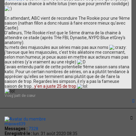
donnerai sa chance à white lotus (rien que pour jennifer coolidge)
En attendant, ABC vient de reconduire The Rookie pour une 9ème
saison (nathan fillon a donc réussi à faire encore mieux qu'avec
Castle).
D'ailleurs, THe Rookie n'est que le 5ème drama de la chaine à
atteindre ce stade (après THe FBI, Dynastie, NYPD Blue etGrey's
anatomy).
tu mets des majuscules aux séries mais pas aux noms
j'tavoue que les majuscules, c'est très aléatoire me concernant,
selon mon humeur, je peux aussi en mettre aux acteurs mais pas
aux séries (y'a vraiment au une règle)
j'avais entendu parlé de cette potentielle 9ème saison sans stana
katic. Pour un certain nombres de séries, on a a plutôt tendance à
apprécier qu'elles se terminent ainsi plutôt que de de faire la
saison de trop. Regardes les simpson, il n'y a pas la fameuse
saison de trop...
y'en a juste 25 de trop
Vosg'patt de cœur
t
C
maxwell39
Messages :
7328
Enregistré le :
lun. 31 août 2020 08:35