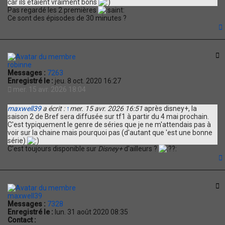
car ils étaient vraiment bons
Pas regardé les 2 premières
Ce sont des épisodes de 30 minutes ?
t
C
robinne
Messages :
7263
Enregistré le :
jeu. 8 oct. 2020 16:27
mer. 15 avr. 2026 18:04
maxwell39
a écrit :
↑
mer. 15 avr. 2026 16:51
après disney+, la
saison 2 de Bref sera diffusée sur tf1 à partir du 4 mai prochain.
C'est typiquement le genre de séries que je ne m'attendais pas à
voir sur la chaine mais pourquoi pas (d'autant que 'est une bonne
série)
C'est toujours disponible sur
Disney+
d'ailleurs ?
t
C
maxwell39
Messages :
7328
Enregistré le :
lun. 31 août 2020 08:35
Contact :