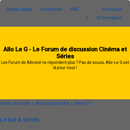
Accès rapide
Smartfeed
FAQ
Connexion
S’enregistrer
Allo Le G - Le Forum de discussion Cinéma et
Séries
Les Forum de Allociné ne répondent plus ? Pas de soucis, Allo-Le-G est
là pour vous !
Index du forum
Allo (pas que) ciné
Séries TV
Le bar à series