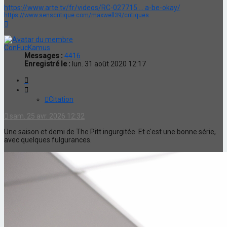
https://www.arte.tv/fr/videos/RC-027715 ... a-be-okay/
https://www.senscritique.com/maxwell39/critiques
Haut
ConFucKamus
Messages :
4416
Enregistré le :
lun. 31 août 2020 12:17
Citation
Citation
sam. 25 avr. 2026 12:32
Une saison et demi de The Pitt ingurgitée. Et c'est une bonne série,
avec quelques fulgurances.