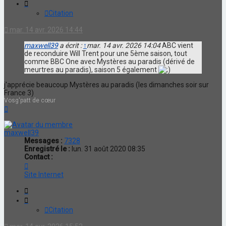
Citation
mar. 14 avr. 2026 14:44
maxwell39
a écrit :
↑
mar. 14 avr. 2026 14:04
ABC vient
de reconduire Will Trent pour une 5ème saison, tout
comme BBC One avec Mystères au paradis (dérivé de
meurtres au paradis), saison 5 également
j'apprécie beaucoup Mystères au paradis (les dimanches soir sur
France 3)
Vosg'patt de cœur
Haut
maxwell39
Messages :
7328
Enregistré le :
lun. 31 août 2020 08:35
Contact :
Contacter
maxwell39
Site Internet
Citation
Citation