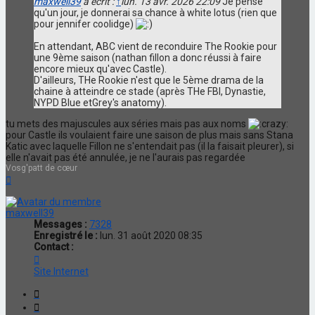
maxwell39
a écrit :
↑
lun. 13 avr. 2026 22:09
Je pense
qu'un jour, je donnerai sa chance à white lotus (rien que
pour jennifer coolidge)
En attendant, ABC vient de reconduire The Rookie pour
une 9ème saison (nathan fillon a donc réussi à faire
encore mieux qu'avec Castle).
D'ailleurs, THe Rookie n'est que le 5ème drama de la
chaine à atteindre ce stade (après THe FBI, Dynastie,
NYPD Blue etGrey's anatomy).
tu mets des majuscules aux séries mais pas aux noms
pour Castle ils voulaient faire une saison de plus mais sans Stana
Katic avec laquelle Fillon ne s'entendait pas (il la faisait pleurer), si
elle n'avait pas été annulée, je ne l'aurais pas regardée
Vosg'patt de cœur
Haut
maxwell39
Messages :
7328
Enregistré le :
lun. 31 août 2020 08:35
Contact :
Contacter
maxwell39
Site Internet
Citation