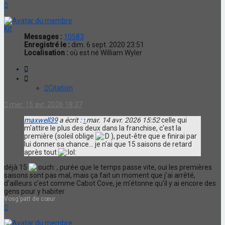
Haut
Kit
Messages :
10583
Enregistré le :
dim. 6 sept. 2020 23:51
Localisation :
où est né William Wyler
Citation
Citation
mer. 15 avr. 2026 18:37
maxwell39
a écrit :
↑
mar. 14 avr. 2026 15:52
celle qui
m'attire le plus des deux dans la franchise, c'est la
première (soleil oblige
), peut-être que e finirai par
lui donner sa chance... je n'ai que 15 saisons de retard
après tout
déjà 15
, purée que le temps passe vite, oui les premières
saisons sont pas mal, mais ça fait un moment que j'ai arrêté,
d'ailleurs c'est comme Cabot Cove, je m'étonne qu'il y ai encore des
gens pour y habiter
Vosg'patt de cœur
Haut