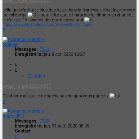
mar. 14 avr. 2026 15:52
celle qui m'attire le plus des deux dans la franchise, c'est la première
(soleil oblige
), peut-être que e finirai par lui donner sa chance...
je n'ai que 15 saisons de retard après tout
https://www.senscritique.com/maxwell39/critiques
Haut
robinne
Messages :
7263
Enregistré le :
jeu. 8 oct. 2020 16:27
Citation
Citation
mar. 14 avr. 2026 15:55
C'est normal que je ne sache pas de quoi vous parlez ?
Haut
maxwell39
Messages :
7328
Enregistré le :
lun. 31 août 2020 08:35
Contact :
Contacter