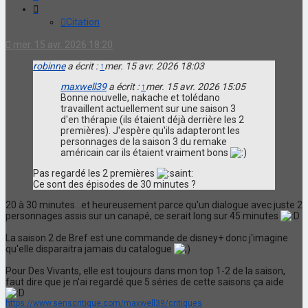
Citation
mer. 15 avr. 2026 18:20
robinne
a écrit :
↑
mer. 15 avr. 2026 18:03
maxwell39
a écrit :
↑
mer. 15 avr. 2026 15:05
Bonne nouvelle, nakache et tolédano
travaillent actuellement sur une saison 3
d'en thérapie (ils étaient déjà derrière les 2
premières). J'espère qu'ils adapteront les
personnages de la saison 3 du remake
américain car ils étaient vraiment bons
Pas regardé les 2 premières
Ce sont des épisodes de 30 minutes ?
20 à 30 minutes...et heureusement parce qu'un dialogue avec juste 2
personnages assis sur un canapé, ce serait long sur 45 minutes
La saison 2 de Bref est une commande de disney+ donc j'imagine
qu'elle disparaitra jamais du catalogue
Pour Des Vivants, elle est toujours dans mon top 1-2 de la saison,
faut dire que je n'ai regardé que 5 séries de cette saisons ça aide
https://www.senscritique.com/maxwell39/critiques