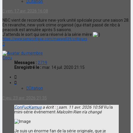
Citation
ven. 17 avr. 2026 16:08
NBC vient de reconduire new-york unité spéciale pour une saison 28.
En revanche, new-york crime organisé (qui était passé de nbc à
peacock est annulée après 5 saisons.
J'attends le sort qui sera réservé à la série mère
https://www.senscritique.com/maxwell39/critiques
Haut
Cocu
Messages :
2719
Enregistré le :
mar. 14 juil. 2020 21:15
Citation
Citation
jeu. 23 avr. 2026 21:35
ConFucKamus
a écrit :
↑
sam. 11 avr. 2026 10:58
Vu la
mini-série événement
Malcolm Rien n'a changé
Je suis un énorme fan de la série originale, que je