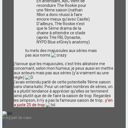
En attendant, ABC vient de
reconduire The Rookie pour
une 9ème saison (nathan
fillon a donc réussi à faire
encore mieux qu'avec Castle).
D'ailleurs, THe Rookie n'est
que le 5ème drama de la
chaine à atteindre ce stade
(après THe FBI, Dynastie,
NYPD Blue etGrey's anatomy).
tu mets des majuscules aux séries mais
pas aux noms
j'tavoue que les majuscules, c'est très aléatoire me
concernant, selon mon humeur, je peux aussi en mettre
aux acteurs mais pas aux séries (y'a vraiment au une
règle)
j'avais entendu parlé de cette potentielle 9ème saison
sans stana katic. Pour un certain nombres de séries, on
a a plutôt tendance à apprécier qu'elles se terminent
ainsi plutôt que de de faire la saison de trop. Regardes
les simpson, il n'y a pas la fameuse saison de trop...
y'en
a juste 25 de trop
Vosg'patt de cœur
Haut