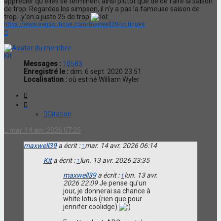
apprécier qu'elles se terminent ainsi plutôt que de de faire la saison
de trop. Regardes les simpson, il n'y a pas la fameuse saison de
trop...y'en a juste 25 de trop
https://www.senscritique.com/maxwell39/critiques
Haut
Kit
Messages :
10583
Enregistré le :
dim. 6 sept. 2020 23:51
Localisation :
où est né William Wyler
Citation
Citation
mar. 14 avr. 2026 07:25
maxwell39
a écrit :
↑
mar. 14 avr. 2026 06:14
Kit
a écrit :
↑
lun. 13 avr. 2026 23:35
maxwell39
a écrit :
↑
lun. 13 avr.
2026 22:09
Je pense qu'un
jour, je donnerai sa chance à
white lotus (rien que pour
jennifer coolidge)