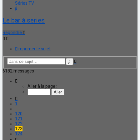
Séries TV
Rechercher
Le bar à series
Répondre
Imprimer le sujet
Recherche
Rechercher
avancée
6182 messages
Page
123
Aller à la page :
sur
124
Précédente
1
…
120
121
122
123
124
Suivante