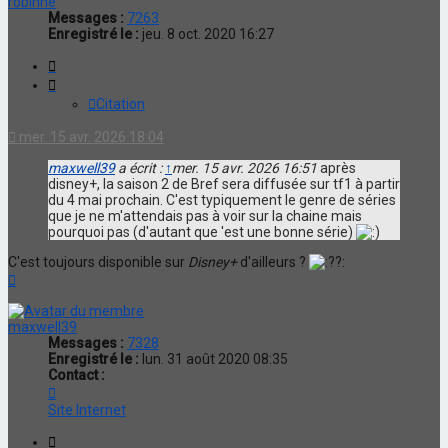
robinne
Messages :
7263
Enregistré le :
jeu. 8 oct. 2020 16:27
Citation
Citation
mer. 15 avr. 2026 18:04
maxwell39
a écrit :
↑
mer. 15 avr. 2026 16:51
après
disney+, la saison 2 de Bref sera diffusée sur tf1 à partir
du 4 mai prochain. C'est typiquement le genre de séries
que je ne m'attendais pas à voir sur la chaine mais
pourquoi pas (d'autant que 'est une bonne série)
C'est toujours disponible sur
Disney+
d'ailleurs ?
Haut
maxwell39
Messages :
7328
Enregistré le :
lun. 31 août 2020 08:35
Contact :
Contacter
maxwell39
Site Internet
Citation