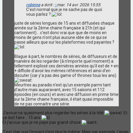
robinne
a écrit :
↑
mar. 14 avr. 2026 15:55
C'est normal que je ne sache pas de quoi
vous parlez ?
juste de séries longues de 15 ans et diffusées chaque
année sur la 2ème chaine française à 21h (et qui
cartonnent)... c'est donc vrai que que de moins en
moins de gens n'ont plus aucune idée de ce qui se
passe ailleurs que sur les plateformes vod payantes ?
Blague à part, le nombres de séries, de diffuseurs et de
manière de les regarder (à n'importe quel moment) a
tellement explosé ces dernières années qu'il est de + en
+ difficile d'avoir les mêmes références et ainsi d'en
discuter (car y'a pas des game of thrones tous les ans)
Meurtres au paradis n'est qu'un exemple parmi tant
d'autre mais auparavant, avec 15 saisons et 112
épisodes (en cours) et avec une diffusion en prime time
sur la 2ème chaine française, il était quasi impossible
de ne pas connaitre une série.
J'avoue ne quasiment plus regarder les séries à la télé
Et
ça doit faire... 15 ans
Et j'avoue que je ne paye pas grand-chose
C'est clair que l'impact n'est plus le même. Mais par exemple, j'avais