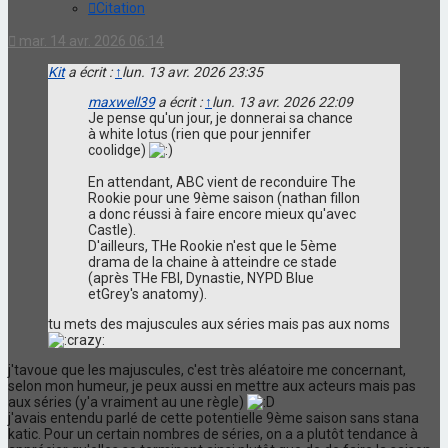
Citation
mar. 14 avr. 2026 06:14
Kit
a écrit :
↑
lun. 13 avr. 2026 23:35
maxwell39
a écrit :
↑
lun. 13 avr. 2026 22:09
Je pense qu'un jour, je donnerai sa chance
à white lotus (rien que pour jennifer
coolidge)
En attendant, ABC vient de reconduire The
Rookie pour une 9ème saison (nathan fillon
a donc réussi à faire encore mieux qu'avec
Castle).
D'ailleurs, THe Rookie n'est que le 5ème
drama de la chaine à atteindre ce stade
(après THe FBI, Dynastie, NYPD Blue
etGrey's anatomy).
tu mets des majuscules aux séries mais pas aux noms
j'tavoue que les majuscules, c'est très aléatoire me concernant,
selon mon humeur, je peux aussi en mettre aux acteurs mais pas
aux séries (y'a vraiment au une règle)
j'avais entendu parlé de cette potentielle 9ème saison sans stana
katic. Pour un certain nombres de séries, on a a plutôt tendance à