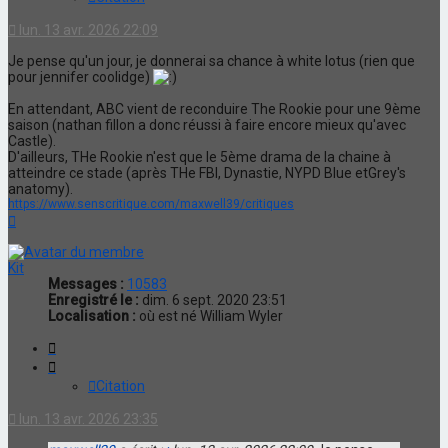
lun. 13 avr. 2026 22:09
Je pense qu'un jour, je donnerai sa chance à white lotus (rien que
pour jennifer coolidge)
En attendant, ABC vient de reconduire The Rookie pour une 9ème
saison (nathan fillon a donc réussi à faire encore mieux qu'avec
Castle).
D'ailleurs, THe Rookie n'est que le 5ème drama de la chaine à
atteindre ce stade (après THe FBI, Dynastie, NYPD Blue etGrey's
anatomy).
https://www.senscritique.com/maxwell39/critiques
Haut
Kit
Messages :
10583
Enregistré le :
dim. 6 sept. 2020 23:51
Localisation :
où est né William Wyler
Citation
Citation
lun. 13 avr. 2026 23:35