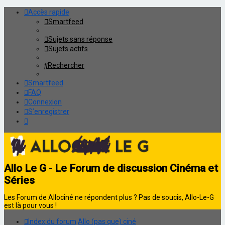
Accès rapide
Smartfeed
Sujets sans réponse
Sujets actifs
Rechercher
Smartfeed
FAQ
Connexion
S’enregistrer
Allo Le G - Le Forum de discussion Cinéma et
Séries
Les Forum de Allociné ne répondent plus ? Pas de soucis, Allo-Le-G
est là pour vous !
Index du forum
Allo (pas que) ciné