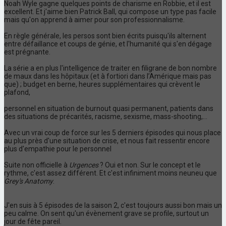
Noah Wyle gagne quelques points de charisme en Robbie, et il est
excellent. Et j'aime bien Patrick Ball, qui compose un type pas facile
mais qu'on apprend à aimer pour son professionnalisme.
En règle générale, les persos sont bien écrits puisqu'ils alternent
entre défaillance et coups de génie, et l'humanité qui s'en dégage
est prégnante.
La série a en plus l'intelligence de traiter en filigrane de bon nombre
de maux dans les hôpitaux (et à fortiori dans l’Amérique mais pas
que) ; budget en berne, heures supplémentaires qui crèvent le
plafond,
personnel en situation de burnout quasi permanent, patients dans
des situations de précarités, racisme, sexisme, mass-shooting,...
Avec un vrai coup de force sur les 5 derniers épisodes qui nous place
au plus près d'une situation de crise, et nous fait ressentir encore
plus d'empathie pour le personnel
Suite non officielle à
Urgences
? Oui et non. Sur le concept et le
rythme, c'est assez différent. Et c'est infiniment moins neuneu que
Grey's Anatomy
.
J'en suis à 5 épisodes de la saison 2, c'est toujours aussi bon mais un
peu calme. On sent qu'un évènement grave se profile, surtout un
jour de fête pareil.