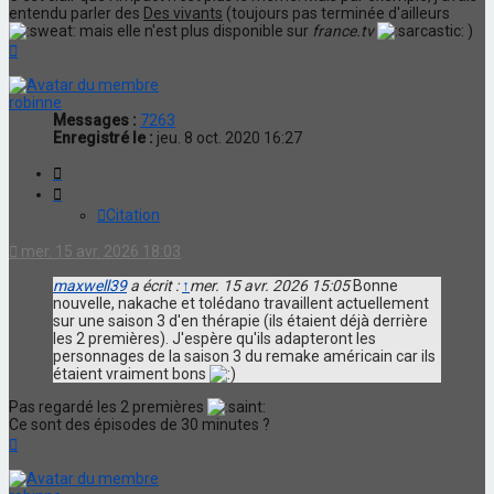
entendu parler des
Des vivants
(toujours pas terminée d'ailleurs
mais elle n'est plus disponible sur
france.tv
)
Haut
robinne
Messages :
7263
Enregistré le :
jeu. 8 oct. 2020 16:27
Citation
Citation
mer. 15 avr. 2026 18:03
maxwell39
a écrit :
↑
mer. 15 avr. 2026 15:05
Bonne
nouvelle, nakache et tolédano travaillent actuellement
sur une saison 3 d'en thérapie (ils étaient déjà derrière
les 2 premières). J'espère qu'ils adapteront les
personnages de la saison 3 du remake américain car ils
étaient vraiment bons
Pas regardé les 2 premières
Ce sont des épisodes de 30 minutes ?
Haut