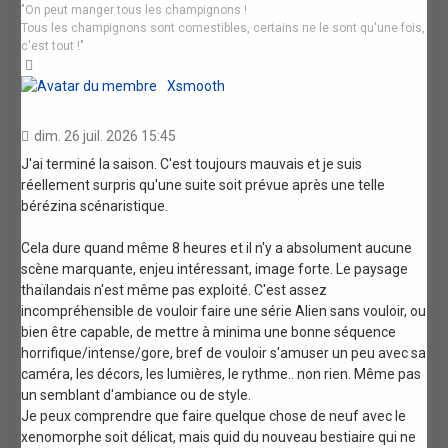
"On peut manger tous les champignons !
Tous les champignons sont comestibles, certains ne le sont qu'une fois,
c'est tout !"
Haut
Xsmooth
dim. 26 juil. 2026 15:45
J'ai terminé la saison. C'est toujours mauvais et je suis
réellement surpris qu'une suite soit prévue après une telle
bérézina scénaristique.
Cela dure quand même 8 heures et il n'y a absolument aucune
scène marquante, enjeu intéressant, image forte. Le paysage
thaïlandais n'est même pas exploité. C'est assez
incompréhensible de vouloir faire une série Alien sans vouloir, ou
bien être capable, de mettre à minima une bonne séquence
horrifique/intense/gore, bref de vouloir s'amuser un peu avec sa
caméra, les décors, les lumières, le rythme.. non rien. Même pas
un semblant d'ambiance ou de style.
Je peux comprendre que faire quelque chose de neuf avec le
xenomorphe soit délicat, mais quid du nouveau bestiaire qui ne