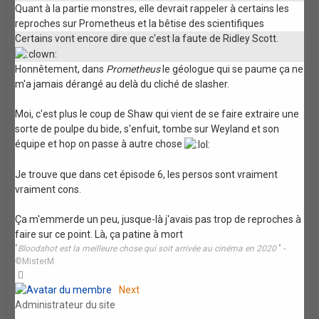
Quant à la partie monstres, elle devrait rappeler à certains les
reproches sur Prometheus et la bêtise des scientifiques
Certains vont encore dire que c'est la faute de Ridley Scott.
Honnêtement, dans
Prometheus
le géologue qui se paume ça ne
m'a jamais dérangé au delà du cliché de slasher.
Moi, c'est plus le coup de Shaw qui vient de se faire extraire une
sorte de poulpe du bide, s'enfuit, tombe sur Weyland et son
équipe et hop on passe à autre chose
Je trouve que dans cet épisode 6, les persos sont vraiment
vraiment cons.
Ça m'emmerde un peu, jusque-là j'avais pas trop de reproches à
faire sur ce point. Là, ça patine à mort
"
Bloodshot est la meilleure chose qui soit arrivée au cinéma en 2020
" -
©MisterM
Haut
Next
Administrateur du site