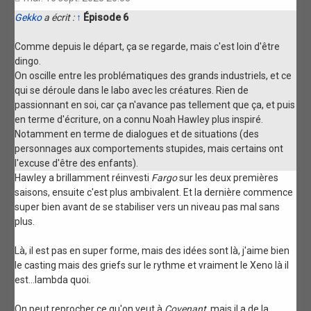
Gekko
a écrit :
↑
Épisode 6
Comme depuis le départ, ça se regarde, mais c'est loin d'être
dingo.
On oscille entre les problématiques des grands industriels, et ce
qui se déroule dans le labo avec les créatures. Rien de
passionnant en soi, car ça n'avance pas tellement que ça, et puis
en terme d'écriture, on a connu Noah Hawley plus inspiré.
Notamment en terme de dialogues et de situations (des
personnages aux comportements stupides, mais certains ont
l'excuse d'être des enfants).
Hawley a brillamment réinvesti
Fargo
sur les deux premières
saisons, ensuite c'est plus ambivalent. Et la dernière commence
super bien avant de se stabiliser vers un niveau pas mal sans
plus.
Là, il est pas en super forme, mais des idées sont là, j'aime bien
le casting mais des griefs sur le rythme et vraiment le Xeno là il
est...lambda quoi.
On peut reprocher ce qu'on veut à
Covenant
, mais il a de la