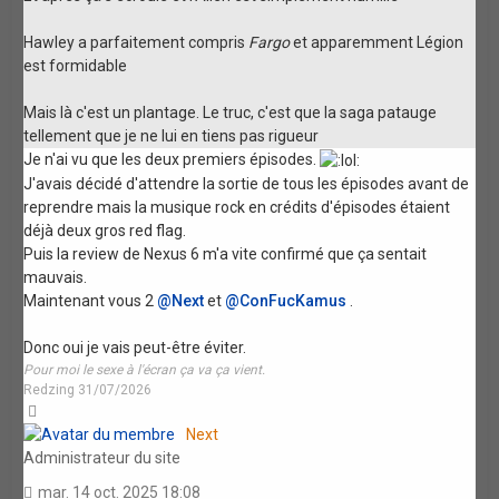
Hawley a parfaitement compris
Fargo
et apparemment Légion
est formidable
Mais là c'est un plantage. Le truc, c'est que la saga patauge
tellement que je ne lui en tiens pas rigueur
Je n'ai vu que les deux premiers épisodes.
J'avais décidé d'attendre la sortie de tous les épisodes avant de
reprendre mais la musique rock en crédits d'épisodes étaient
déjà deux gros red flag.
Puis la review de Nexus 6 m'a vite confirmé que ça sentait
mauvais.
Maintenant vous 2
@Next
et
@ConFucKamus
.
Donc oui je vais peut-être éviter.
Pour moi le sexe à l'écran ça va ça vient.
Redzing 31/07/2026
Haut
Next
Administrateur du site
mar. 14 oct. 2025 18:08