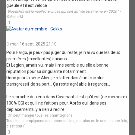
gueule et il est véloce
"
Bloodshot est la meilleure chose qui soit arrivée au cinéma en 2020
" -
©MisterM
Haut
Gekko
mar. 16 sept. 2025 21:10
Pour Fargo, je peux pas juger du reste, je n'ai vu que les deux
premières (excellentes) saisons.
Et Legion jamais vu, mais il me semble qu'elle a bonne
réputation pour sa singularité notamment.
Donc pour la série Alien je m'attendais à un truc plus
transgressif de sa part... Ça reste agréable à regarder...
Le reproche du xéno dans Covenant c'est qu'il est (de mémoire)
100% CGI et qu'il ne fait pas peur. Après oui, dans ses
déplacements, y a rien à redire.
"On peut manger tous les champignons !
Tous les champignons sont comestibles, certains ne le sont qu'une fois,
c'est tout !"
Haut