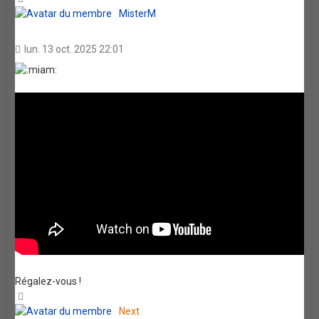
MisterM
lun. 13 oct. 2025 22:01
Régalez-vous !
Haut
Next