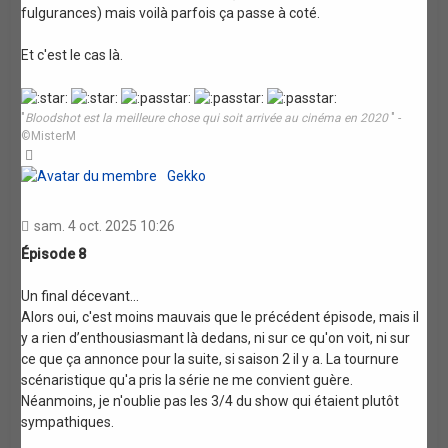
fulgurances) mais voilà parfois ça passe à coté.
Et c'est le cas là.
"
Bloodshot est la meilleure chose qui soit arrivée au cinéma en 2020
" -
©MisterM
Haut
Gekko
sam. 4 oct. 2025 10:26
Épisode 8
Un final décevant...
Alors oui, c'est moins mauvais que le précédent épisode, mais il
y a rien d’enthousiasmant là dedans, ni sur ce qu'on voit, ni sur
ce que ça annonce pour la suite, si saison 2 il y a. La tournure
scénaristique qu'a pris la série ne me convient guère.
Néanmoins, je n'oublie pas les 3/4 du show qui étaient plutôt
sympathiques.