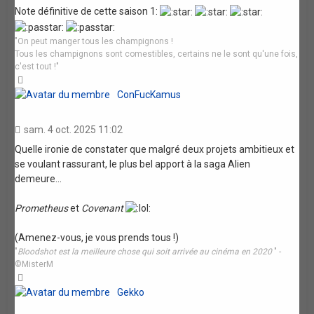
Note définitive de cette saison 1:
"On peut manger tous les champignons !
Tous les champignons sont comestibles, certains ne le sont qu'une fois,
c'est tout !"
Haut
ConFucKamus
sam. 4 oct. 2025 11:02
Quelle ironie de constater que malgré deux projets ambitieux et
se voulant rassurant, le plus bel apport à la saga Alien
demeure...
Prometheus
et
Covenant
(Amenez-vous, je vous prends tous !)
"
Bloodshot est la meilleure chose qui soit arrivée au cinéma en 2020
" -
©MisterM
Haut
Gekko