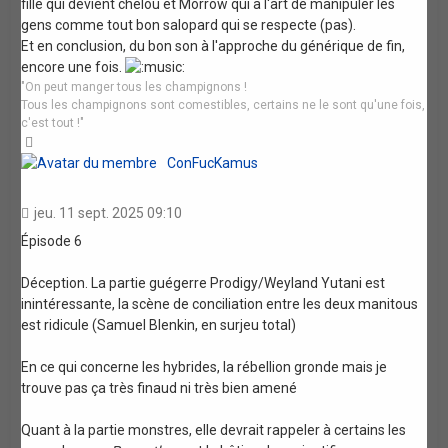
fille qui devient chelou et Morrow qui a l'art de manipuler les
gens comme tout bon salopard qui se respecte (pas).
Et en conclusion, du bon son à l'approche du générique de fin,
encore une fois.
"On peut manger tous les champignons !
Tous les champignons sont comestibles, certains ne le sont qu'une fois,
c'est tout !"
Haut
ConFucKamus
jeu. 11 sept. 2025 09:10
Épisode 6
Déception. La partie guégerre Prodigy/Weyland Yutani est
inintéressante, la scène de conciliation entre les deux manitous
est ridicule (Samuel Blenkin, en surjeu total)
En ce qui concerne les hybrides, la rébellion gronde mais je
trouve pas ça très finaud ni très bien amené
Quant à la partie monstres, elle devrait rappeler à certains les