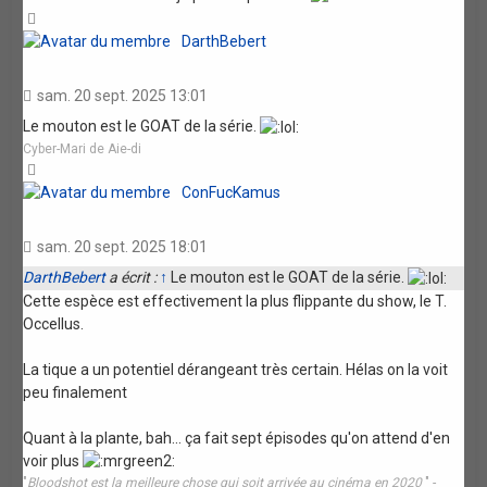
Haut
DarthBebert
sam. 20 sept. 2025 13:01
Le mouton est le GOAT de la série.
Cyber-Mari de Aie-di
Haut
ConFucKamus
sam. 20 sept. 2025 18:01
DarthBebert
a écrit :
↑
Le mouton est le GOAT de la série.
Cette espèce est effectivement la plus flippante du show, le T.
Occellus.
La tique a un potentiel dérangeant très certain. Hélas on la voit
peu finalement
Quant à la plante, bah... ça fait sept épisodes qu'on attend d'en
voir plus
"
Bloodshot est la meilleure chose qui soit arrivée au cinéma en 2020
" -