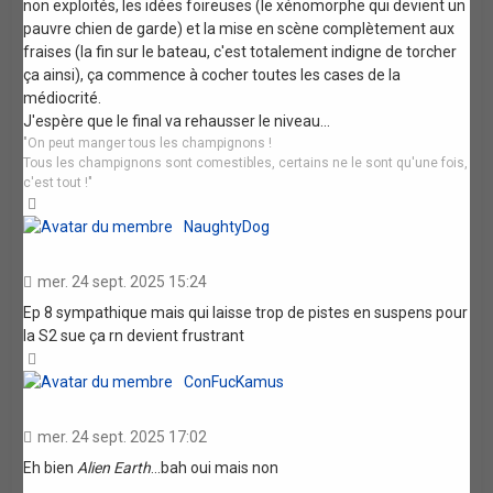
non exploités, les idées foireuses (le xénomorphe qui devient un
pauvre chien de garde) et la mise en scène complètement aux
fraises (la fin sur le bateau, c'est totalement indigne de torcher
ça ainsi), ça commence à cocher toutes les cases de la
médiocrité.
J'espère que le final va rehausser le niveau...
"On peut manger tous les champignons !
Tous les champignons sont comestibles, certains ne le sont qu'une fois,
c'est tout !"
Haut
NaughtyDog
mer. 24 sept. 2025 15:24
Ep 8 sympathique mais qui laisse trop de pistes en suspens pour
la S2 sue ça rn devient frustrant
Haut
ConFucKamus
mer. 24 sept. 2025 17:02
Eh bien
Alien Earth
...bah oui mais non