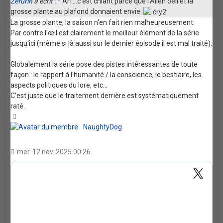
Zefurin
a écrit :
↑
Arf...c'est chiant parce que l'Alien oeil et la
grosse plante au plafond donnaient envie.
La grosse plante, la saison n'en fait rien malheureusement.
Par contre l'œil est clairement le meilleur élément de la série
jusqu'ici (même si là aussi sur le dernier épisode il est mal traité).
Globalement la série pose des pistes intéressantes de toute
façon : le rapport à l'humanité / la conscience, le bestiaire, les
aspects politiques du lore, etc...
C'est juste que le traitement derrière est systématiquement
raté.
Haut
NaughtyDog
mer. 12 nov. 2025 00:26