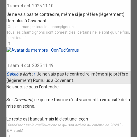
sam. 4 oct. 2025 11:10
Je ne vais pas te contredire, même si je préfère (légèrement)
Romulus à Covenant.
"On peut manger tous les champignons !
Tous les champignons sont comestibles, certains ne le sont qu'une fois,
c'est tout !"
Haut
ConFucKamus
sam. 4 oct. 2025 11:49
Gekko
a écrit :
↑
Je ne vais pas te contredire, même si je préfère
(légèrement) Romulus à Covenant.
No souci, je peux l'entendre.
Sur
Covenant
, ce qui me fascine c'est vraiment la virtuosité de la
mise en scène.
Le reste est bancal, mais là c'est une leçon
"
Bloodshot est la meilleure chose qui soit arrivée au cinéma en 2020
" -
©MisterM
Haut