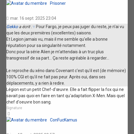
Prisoner
mar. 16 sept. 2025 23:04
Gekko
a écrit :
↑
Pour Fargo, je peux pas juger du reste, je n'ai vu
que les deux premières (excellentes) saisons.
Et Legion jamais vu, mais il me semble qu'elle a bonne
réputation pour sa singularité notamment.
Donc pour la série Alien je m'attendais à un truc plus
transgressif de sa part... Ça reste agréable à regarder...
Le reproche du xéno dans Covenant c'est qu'il est (de mémoire)
100% CGI et qu'il ne fait pas peur. Après oui, dans ses
déplacements, y a rien à redire.
Légion est un petit Chef-d'œuvre. Elle a fait flipper la fox qui ne
savait pas quoi en faire en tant qu'adaptation X-Men. Mais quel
chef d'oeuvre bon sang.
Signature
Haut
ConFucKamus