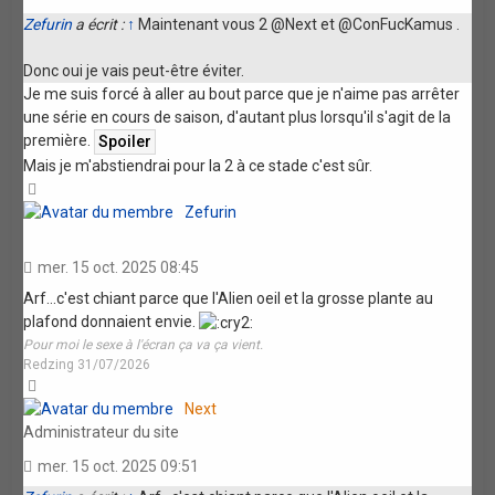
Zefurin
a écrit :
↑
Maintenant vous 2 @Next et @ConFucKamus .
Donc oui je vais peut-être éviter.
Je me suis forcé à aller au bout parce que je n'aime pas arrêter
une série en cours de saison, d'autant plus lorsqu'il s'agit de la
première.
Mais je m'abstiendrai pour la 2 à ce stade c'est sûr.
Haut
Zefurin
mer. 15 oct. 2025 08:45
Arf...c'est chiant parce que l'Alien oeil et la grosse plante au
plafond donnaient envie.
Pour moi le sexe à l'écran ça va ça vient.
Redzing 31/07/2026
Haut
Next
Administrateur du site
mer. 15 oct. 2025 09:51