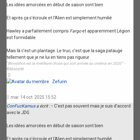
Les idées amorcées en début de saison sont bien
Et après ça s'écroule et l'Alien est simplement humilié
Hawley a parfaitement compris
Fargo
et apparemment Légion
est formidable
Mais là c'est un plantage. Le truc, c'est que la saga patauge
tellement que je ne lui en tiens pas rigueur
"
Bloodshot est la meilleure chose qui soit arrivée au cinéma en 2020
" -
©MisterM
Haut
Zefurin
mar. 14 oct. 2025 15:52
ConFucKamus
a écrit :
↑
C'est pas souvent mais je suis d'accord
avec le JDG
Les idées amorcées en début de saison sont bien
Et après ça s'écroule et l'Alien est simplement humilié