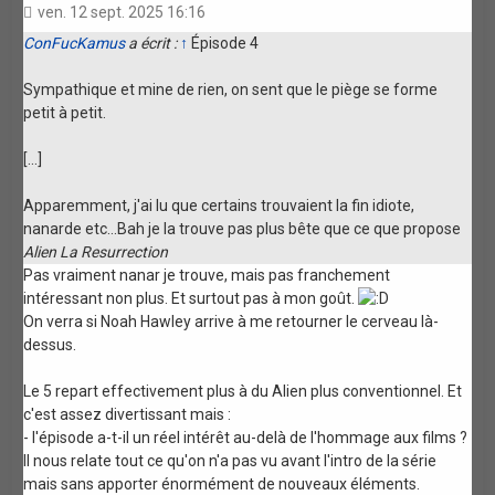
ven. 12 sept. 2025 16:16
ConFucKamus
a écrit :
↑
Épisode 4
Sympathique et mine de rien, on sent que le piège se forme
petit à petit.
[...]
Apparemment, j'ai lu que certains trouvaient la fin idiote,
nanarde etc...Bah je la trouve pas plus bête que ce que propose
Alien La Resurrection
Pas vraiment nanar je trouve, mais pas franchement
intéressant non plus. Et surtout pas à mon goût.
On verra si Noah Hawley arrive à me retourner le cerveau là-
dessus.
Le 5 repart effectivement plus à du Alien plus conventionnel. Et
c'est assez divertissant mais :
- l'épisode a-t-il un réel intérêt au-delà de l'hommage aux films ?
Il nous relate tout ce qu'on n'a pas vu avant l'intro de la série
mais sans apporter énormément de nouveaux éléments.