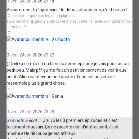
ven. 24 juil. 2026 23:14
Vu comment tu "apprécies" le début, abandonne, c'est mieux !
"On peut manger tous les champignons !
Tous les champignons sont comestibles, certains ne le sont qu'une fois,
c'est tout !"
Haut
Xsmooth
ven. 24 juil. 2026 23:22
@Gekko
on m'a dit du bien du 5eme épisode je vais pousser un
petit peu. Mais pff ça me fait un petit pincement de voir à quel
point l'Alien est devenu une daube et que cet univers ne
ressemble plus à grand chose.
Haut
Genla
ven. 24 juil. 2026 23:29
Xsmooth
a écrit :
↑
J'ai vu les 3 premiers épisodes et c'est
tellement mauvais. Ça ne raconte rien d'intéressant, c'est
moche et le découpage est affreux.