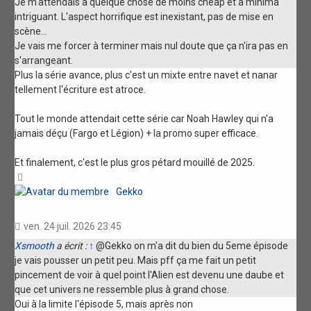
Je m'attendais à quelque chose de moins cheap et à minima
intriguant. L'aspect horrifique est inexistant, pas de mise en
scène...
Je vais me forcer à terminer mais nul doute que ça n'ira pas en
s'arrangeant.
Plus la série avance, plus c'est un mixte entre navet et nanar
tellement l'écriture est atroce.
Tout le monde attendait cette série car Noah Hawley qui n'a
jamais déçu (Fargo et Légion) + la promo super efficace.
Et finalement, c'est le plus gros pétard mouillé de 2025.
Haut
Gekko
ven. 24 juil. 2026 23:45
Xsmooth
a écrit :
↑
@Gekko on m'a dit du bien du 5eme épisode
je vais pousser un petit peu. Mais pff ça me fait un petit
pincement de voir à quel point l'Alien est devenu une daube et
que cet univers ne ressemble plus à grand chose.
Oui à la limite l'épisode 5, mais après non