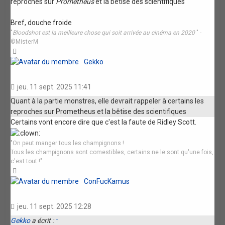
reproches sur
Prometheus
et la bêtise des scientifiques
Bref, douche froide
"
Bloodshot est la meilleure chose qui soit arrivée au cinéma en 2020
" -
©MisterM
Haut
Gekko
jeu. 11 sept. 2025 11:41
Quant à la partie monstres, elle devrait rappeler à certains les
reproches sur Prometheus et la bêtise des scientifiques
Certains vont encore dire que c'est la faute de Ridley Scott.
"On peut manger tous les champignons !
Tous les champignons sont comestibles, certains ne le sont qu'une fois,
c'est tout !"
Haut
ConFucKamus
jeu. 11 sept. 2025 12:28
Gekko
a écrit :
↑