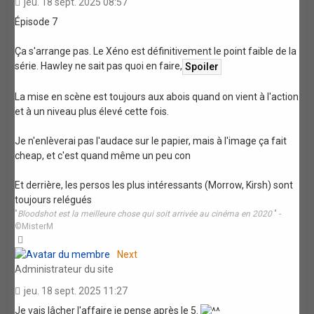
jeu. 18 sept. 2025 08:57
Épisode 7
Ça s'arrange pas. Le Xéno est définitivement le point faible de la
série. Hawley ne sait pas quoi en faire,
La mise en scène est toujours aux abois quand on vient à l'action
et à un niveau plus élevé cette fois.
Je n'enlèverai pas l'audace sur le papier, mais à l'image ça fait
cheap, et c'est quand même un peu con
Et derrière, les persos les plus intéressants (Morrow, Kirsh) sont
toujours relégués
"
Bloodshot est la meilleure chose qui soit arrivée au cinéma en 2020
" -
©MisterM
Haut
Next
Administrateur du site
jeu. 18 sept. 2025 11:27
Je vais lâcher l'affaire je pense après le 5.