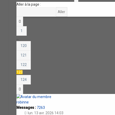
Aller à la page :
Précédente
1
…
120
121
122
123
124
Suivante
robinne
Messages :
7263
lun. 13 avr. 2026 14:03