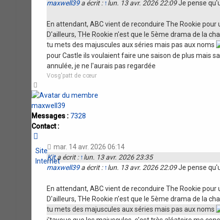
maxwell39
a écrit :
↑
lun. 13 avr. 2026 22:09
Je pense qu'un
En attendant, ABC vient de reconduire The Rookie pour u
D'ailleurs, THe Rookie n'est que le 5ème drama de la ch
tu mets des majuscules aux séries mais pas aux noms
pour Castle ils voulaient faire une saison de plus mais sans
annulée, je ne l'aurais pas regardée
Vosg'patt de cœur
Haut
maxwell39
Messages :
7328
Contact :
Contacter
maxwell39
mar. 14 avr. 2026 06:14
Site
Kit
a écrit :
↑
lun. 13 avr. 2026 23:35
Internet
maxwell39
a écrit :
↑
lun. 13 avr. 2026 22:09
Je pense qu'un
En attendant, ABC vient de reconduire The Rookie pour u
D'ailleurs, THe Rookie n'est que le 5ème drama de la ch
tu mets des majuscules aux séries mais pas aux noms
j'tavoue que les majuscules, c'est très aléatoire me co