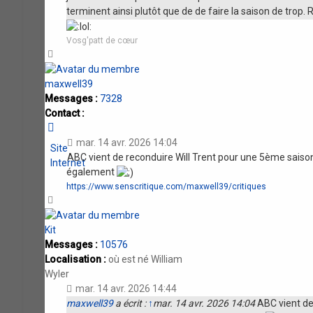
terminent ainsi plutôt que de de faire la saison de trop. 
Vosg'patt de cœur
Haut
maxwell39
Messages :
7328
Contact :
Contacter
maxwell39
mar. 14 avr. 2026 14:04
Site
ABC vient de reconduire Will Trent pour une 5ème saiso
Internet
également
https://www.senscritique.com/maxwell39/critiques
Haut
Kit
Messages :
10576
Localisation :
où est né William
Wyler
mar. 14 avr. 2026 14:44
maxwell39
a écrit :
↑
mar. 14 avr. 2026 14:04
ABC vient de