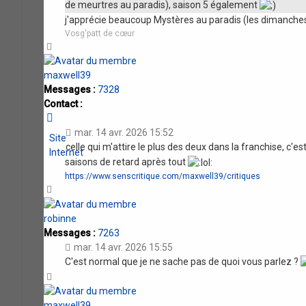
de meurtres au paradis), saison 5 également
j'apprécie beaucoup Mystères au paradis (les dimanches 
Vosg'patt de cœur
Haut
maxwell39
Messages :
7328
Contact :
Contacter
maxwell39
mar. 14 avr. 2026 15:52
Site
celle qui m'attire le plus des deux dans la franchise, c'es
Internet
saisons de retard après tout
https://www.senscritique.com/maxwell39/critiques
Haut
robinne
Messages :
7263
mar. 14 avr. 2026 15:55
C'est normal que je ne sache pas de quoi vous parlez ?
Haut
maxwell39