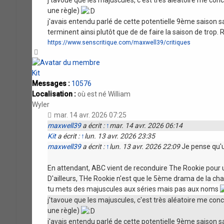
une règle)
j'avais entendu parlé de cette potentielle 9ème saison s
terminent ainsi plutôt que de de faire la saison de trop. 
https://www.senscritique.com/maxwell39/critiques
Haut
Kit
Messages :
10576
Localisation :
où est né William
Wyler
mar. 14 avr. 2026 07:25
maxwell39
a écrit :
↑
mar. 14 avr. 2026 06:14
Kit
a écrit :
↑
lun. 13 avr. 2026 23:35
maxwell39
a écrit :
↑
lun. 13 avr. 2026 22:09
Je pense qu'un
En attendant, ABC vient de reconduire The Rookie pour u
D'ailleurs, THe Rookie n'est que le 5ème drama de la ch
tu mets des majuscules aux séries mais pas aux noms
j'tavoue que les majuscules, c'est très aléatoire me co
une règle)
j'avais entendu parlé de cette potentielle 9ème saison s