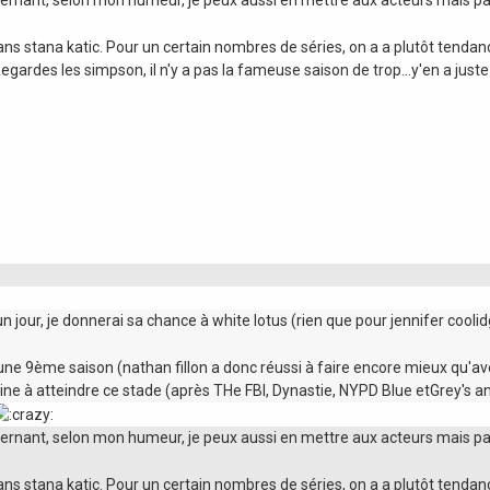
ans stana katic. Pour un certain nombres de séries, on a a plutôt tendanc
Regardes les simpson, il n'y a pas la fameuse saison de trop...y'en a just
 jour, je donnerai sa chance à white lotus (rien que pour jennifer cooli
ne 9ème saison (nathan fillon a donc réussi à faire encore mieux qu'ave
aine à atteindre ce stade (après THe FBI, Dynastie, NYPD Blue etGrey's 
ncernant, selon mon humeur, je peux aussi en mettre aux acteurs mais pa
ans stana katic. Pour un certain nombres de séries, on a a plutôt tendanc