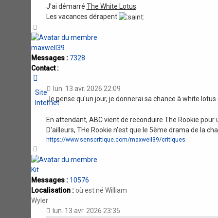
J'ai démarré
The White Lotus
.
Les vacances dérapent
Haut
maxwell39
Messages :
7328
Contact :
Contacter
maxwell39
lun. 13 avr. 2026 22:09
Site
Je pense qu'un jour, je donnerai sa chance à white lotus 
Internet
En attendant, ABC vient de reconduire The Rookie pour u
D'ailleurs, THe Rookie n'est que le 5ème drama de la ch
https://www.senscritique.com/maxwell39/critiques
Haut
Kit
Messages :
10576
Localisation :
où est né William
Wyler
lun. 13 avr. 2026 23:35