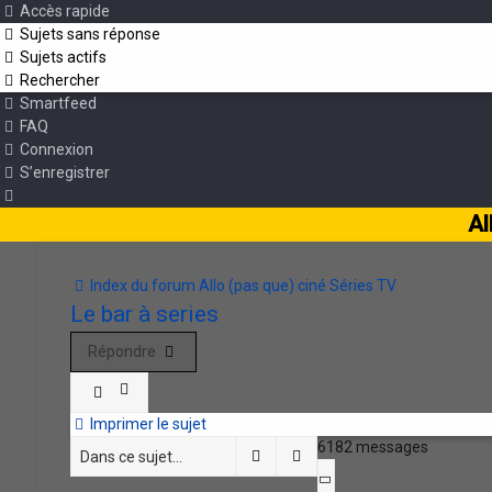
Accès rapide
Sujets sans réponse
Sujets actifs
Rechercher
Smartfeed
FAQ
Connexion
S’enregistrer
Al
Index du forum
Allo (pas que) ciné
Séries TV
Le bar à series
Répondre
Imprimer le sujet
6182 messages
Rechercher
Recherche avancée
Page
123
sur
124