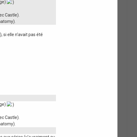
dge)
c Castle).
anatomy).
 si elle n'avait pas été
dge)
c Castle).
anatomy).
s aux séries (y'a vraiment au