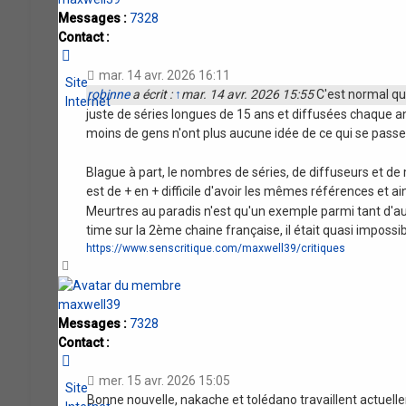
Messages :
7328
Contact :
Contacter
maxwell39
mar. 14 avr. 2026 16:11
Site
robinne
a écrit :
↑
mar. 14 avr. 2026 15:55
C'est normal qu
Internet
juste de séries longues de 15 ans et diffusées chaque an
moins de gens n'ont plus aucune idée de ce qui se passe
Blague à part, le nombres de séries, de diffuseurs et d
est de + en + difficile d'avoir les mêmes références et a
Meurtres au paradis n'est qu'un exemple parmi tant d'au
time sur la 2ème chaine française, il était quasi impossi
https://www.senscritique.com/maxwell39/critiques
Haut
maxwell39
Messages :
7328
Contact :
Contacter
maxwell39
mer. 15 avr. 2026 15:05
Site
Bonne nouvelle, nakache et tolédano travaillent actuellem