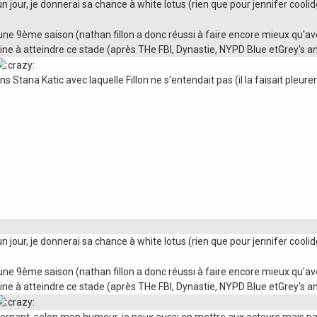
 jour, je donnerai sa chance à white lotus (rien que pour jennifer cooli
ne 9ème saison (nathan fillon a donc réussi à faire encore mieux qu'ave
aine à atteindre ce stade (après THe FBI, Dynastie, NYPD Blue etGrey's 
 Stana Katic avec laquelle Fillon ne s'entendait pas (il la faisait pleurer),
 jour, je donnerai sa chance à white lotus (rien que pour jennifer cooli
ne 9ème saison (nathan fillon a donc réussi à faire encore mieux qu'ave
aine à atteindre ce stade (après THe FBI, Dynastie, NYPD Blue etGrey's 
ncernant, selon mon humeur, je peux aussi en mettre aux acteurs mais pa