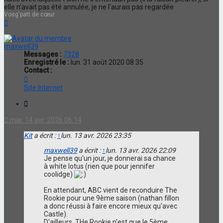
elle n'avait pas été annulée, je ne l'aurais pas regardée
Vosg'patt de cœur
Haut
maxwell39
Messages :
7328
Enregistré le :
lun. 31 août 2020 08:35
Contact :
Contacter
maxwell39
Site Internet
Citation
mar. 14 avr. 2026 06:14
Kit
a écrit :
↑
lun. 13 avr. 2026 23:35
maxwell39
a écrit :
↑
lun. 13 avr. 2026 22:09
Je pense qu'un jour, je donnerai sa chance
à white lotus (rien que pour jennifer
coolidge)
En attendant, ABC vient de reconduire The
Rookie pour une 9ème saison (nathan fillon
a donc réussi à faire encore mieux qu'avec
Castle).
D'ailleurs, THe Rookie n'est que le 5ème