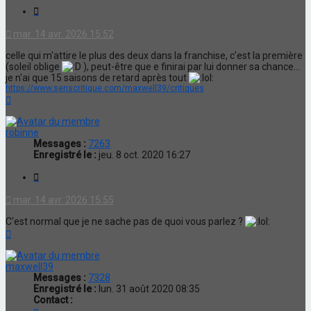
Citation
mar. 14 avr. 2026 15:52
celle qui m'attire le plus des deux dans la franchise, c'est la première
(soleil oblige
), peut-être que e finirai par lui donner sa chance...
je n'ai que 15 saisons de retard après tout
https://www.senscritique.com/maxwell39/critiques
Haut
robinne
Messages :
7263
Enregistré le :
jeu. 8 oct. 2020 16:27
Citation
mar. 14 avr. 2026 15:55
C'est normal que je ne sache pas de quoi vous parlez ?
Haut
maxwell39
Messages :
7328
Enregistré le :
lun. 31 août 2020 08:35
Contact :
Contacter