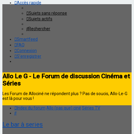
Accès rapide
Sujets sans réponse
Sujets actifs
Rechercher
Smartfeed
FAQ
Connexion
S’enregistrer
Allo Le G - Le Forum de discussion Cinéma et
Séries
Les Forum de Allociné ne répondent plus ? Pas de soucis, Allo-Le-G
est là pour vous !
Index du forum
Allo (pas que) ciné
Séries TV
Rechercher
Le bar à series