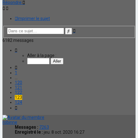
Répondre
Imprimer le sujet
Recherche
Rechercher
avancée
6182 messages
Page
123
Aller à la page :
sur
124
Précédente
1
…
120
121
122
123
124
Suivante
robinne
Messages :
7263
Enregistré le :
jeu. 8 oct. 2020 16:27