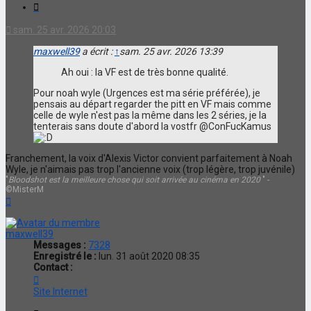
Citation
sam. 25 avr. 2026 20:03
maxwell39
a écrit :
↑
sam. 25 avr. 2026 13:39
Ah oui : la VF est de très bonne qualité.
Pour noah wyle (Urgences est ma série préférée), je
pensais au départ regarder the pitt en VF mais comme
celle de wyle n'est pas la même dans les 2 séries, je la
tenterais sans doute d'abord la vostfr @ConFucKamus
Franchement, la voix d'Alexis Victor convient parfaitement à Noah
Wyle, je n'aimais pas trop l'ancienne voix (trop légère, trop juvénile)
"
Bloodshot est la meilleure chose qui soit arrivée au cinéma en 2020
" -
©MisterM
Haut
maxwell39
Messages :
7328
Enregistré le :
lun. 31 août 2020 08:35
Contact :
Contacter
maxwell39
Site Internet