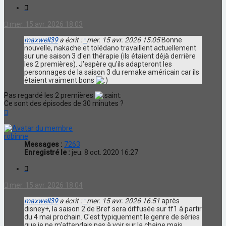
Citation
mer. 15 avr. 2026 18:03
maxwell39
a écrit :
↑
mer. 15 avr. 2026 15:05
Bonne
nouvelle, nakache et tolédano travaillent actuellement
sur une saison 3 d'en thérapie (ils étaient déjà derrière
les 2 premières). J'espère qu'ils adapteront les
personnages de la saison 3 du remake américain car ils
étaient vraiment bons
Pas regardé les 2 premières
Ce sont des épisodes de 30 minutes ?
Haut
robinne
Messages :
7263
Enregistré le :
jeu. 8 oct. 2020 16:27
Citation
mer. 15 avr. 2026 18:04
maxwell39
a écrit :
↑
mer. 15 avr. 2026 16:51
après
disney+, la saison 2 de Bref sera diffusée sur tf1 à partir
du 4 mai prochain. C'est typiquement le genre de séries
que je ne m'attendais pas à voir sur la chaine mais