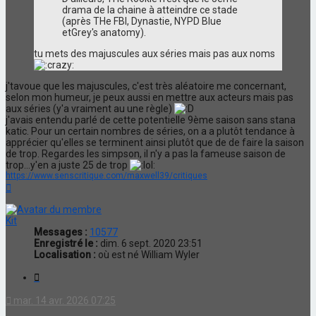
drama de la chaine à atteindre ce stade
(après THe FBI, Dynastie, NYPD Blue
etGrey's anatomy).
tu mets des majuscules aux séries mais pas aux noms
j'tavoue que les majuscules, c'est très aléatoire me concernant,
selon mon humeur, je peux aussi en mettre aux acteurs mais pas
aux séries (y'a vraiment au une règle)
j'avais entendu parlé de cette potentielle 9ème saison sans stana
katic. Pour un certain nombres de séries, on a a plutôt tendance à
apprécier qu'elles se terminent ainsi plutôt que de de faire la saison
de trop. Regardes les simpson, il n'y a pas la fameuse saison de
trop...y'en a juste 25 de trop
https://www.senscritique.com/maxwell39/critiques
Haut
Kit
Messages :
10577
Enregistré le :
dim. 6 sept. 2020 23:51
Localisation :
où est né William Wyler
Citation
mar. 14 avr. 2026 07:25