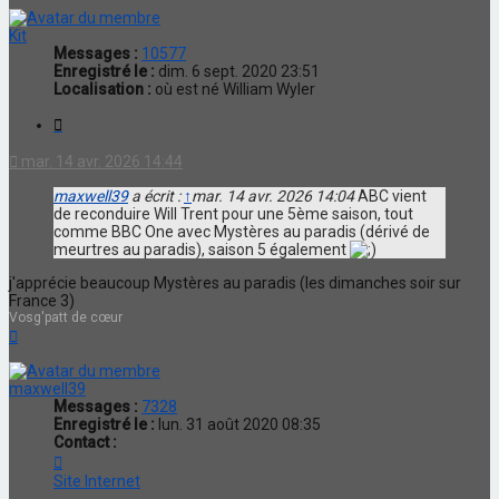
Kit
Messages :
10577
Enregistré le :
dim. 6 sept. 2020 23:51
Localisation :
où est né William Wyler
Citation
mar. 14 avr. 2026 14:44
maxwell39
a écrit :
↑
mar. 14 avr. 2026 14:04
ABC vient
de reconduire Will Trent pour une 5ème saison, tout
comme BBC One avec Mystères au paradis (dérivé de
meurtres au paradis), saison 5 également
j'apprécie beaucoup Mystères au paradis (les dimanches soir sur
France 3)
Vosg'patt de cœur
Haut
maxwell39
Messages :
7328
Enregistré le :
lun. 31 août 2020 08:35
Contact :
Contacter
maxwell39
Site Internet