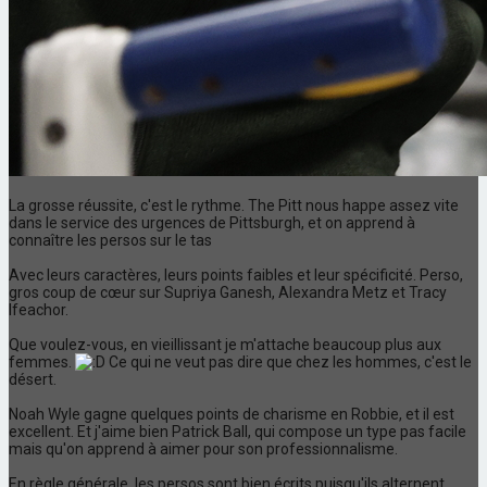
La grosse réussite, c'est le rythme. The Pitt nous happe assez vite
dans le service des urgences de Pittsburgh, et on apprend à
connaître les persos sur le tas
Avec leurs caractères, leurs points faibles et leur spécificité. Perso,
gros coup de cœur sur Supriya Ganesh, Alexandra Metz et Tracy
Ifeachor.
Que voulez-vous, en vieillissant je m'attache beaucoup plus aux
femmes.
Ce qui ne veut pas dire que chez les hommes, c'est le
désert.
Noah Wyle gagne quelques points de charisme en Robbie, et il est
excellent. Et j'aime bien Patrick Ball, qui compose un type pas facile
mais qu'on apprend à aimer pour son professionnalisme.
En règle générale, les persos sont bien écrits puisqu'ils alternent