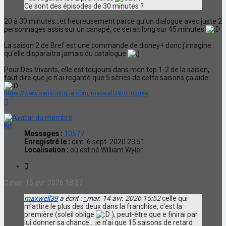
Ce sont des épisodes de 30 minutes ?
20 à 30 minutes...et heureusement parce qu'un dialogue avec juste 2
personnages assis sur un canapé, ce serait long sur 45 minutes
La saison 2 de Bref est une commande de disney+ donc j'imagine
qu'elle disparaitra jamais du catalogue
Pour Des Vivants, elle est toujours dans mon top 1-2 de la saison,
faut dire que je n'ai regardé que 5 séries de cette saisons ça aide
https://www.senscritique.com/maxwell39/critiques
Haut
Kit
Messages :
10577
Enregistré le :
dim. 6 sept. 2020 23:51
Localisation :
où est né William Wyler
Citation
mer. 15 avr. 2026 18:37
maxwell39
a écrit :
↑
mar. 14 avr. 2026 15:52
celle qui
m'attire le plus des deux dans la franchise, c'est la
première (soleil oblige
), peut-être que e finirai par
lui donner sa chance... je n'ai que 15 saisons de retard