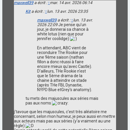
maxwell39
a écrit :
↑
mar. 14 avr. 2026 06:14
Kit
a écrit :
↑
lun. 13 avr. 2026 23:35
maxwell39
a écrit :
↑
lun. 13 avr.
2026 22:09
Je pense qu'un
jour, je donnerai sa chance à
white lotus (rien que pour
jennifer coolidge)
En attendant, ABC vient de
reconduire The Rookie pour
une 9ème saison (nathan
fillon a donc réussi à faire
encore mieux qu'avec Castle).
D'ailleurs, THe Rookie n'est
que le 5ème drama de la
chaine à atteindre ce stade
(après THe FBI, Dynastie,
NYPD Blue etGrey's anatomy).
tu mets des majuscules aux séries mais
pas aux noms
j'tavoue que les majuscules, c'est très aléatoire me
concernant, selon mon humeur, je peux aussi en mettre
aux acteurs mais pas aux séries (y'a vraiment au une
règle)