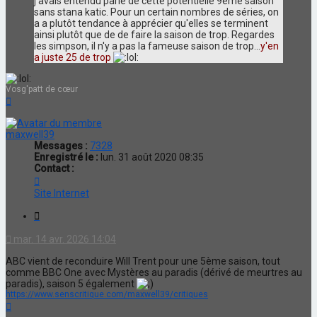
j'avais entendu parlé de cette potentielle 9ème saison
sans stana katic. Pour un certain nombres de séries, on
a a plutôt tendance à apprécier qu'elles se terminent
ainsi plutôt que de de faire la saison de trop. Regardes
les simpson, il n'y a pas la fameuse saison de trop...
y'en
a juste 25 de trop
Vosg'patt de cœur
Haut
maxwell39
Messages :
7328
Enregistré le :
lun. 31 août 2020 08:35
Contact :
Contacter
maxwell39
Site Internet
Citation
mar. 14 avr. 2026 14:04
ABC vient de reconduire Will Trent pour une 5ème saison, tout
comme BBC One avec Mystères au paradis (dérivé de meurtres au
paradis), saison 5 également
https://www.senscritique.com/maxwell39/critiques
Haut