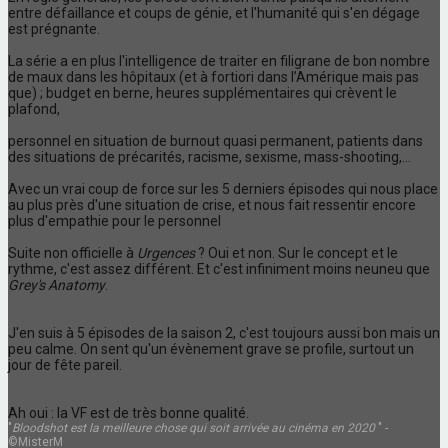
entre défaillance et coups de génie, et l'humanité qui s'en dégage
est prégnante.
La série a en plus l'intelligence de traiter en filigrane de bon nombre
de maux dans les hôpitaux (et à fortiori dans l’Amérique mais pas
que) ; budget en berne, heures supplémentaires qui crèvent le
plafond,
personnel en situation de burnout quasi permanent, patients dans
des situations de précarités, racisme, sexisme, mass-shooting,...
Avec un vrai coup de force sur les 5 derniers épisodes qui nous place
au plus près d'une situation de crise, et nous fait ressentir encore
plus d'empathie pour le personnel
Suite non officielle à
Urgences
? Oui et non. Sur le concept et le
rythme, c'est assez différent. Et c'est infiniment moins neuneu que
Grey's Anatomy
.
J'en suis à 5 épisodes de la saison 2, c'est toujours aussi bon mais un
peu calme. On sent qu'un évènement grave se profile, surtout un
jour de fête pareil.
Ah oui : la VF est de très bonne qualité.
"
Bloodshot est la meilleure chose qui soit arrivée au cinéma en 2020
" -
©MisterM