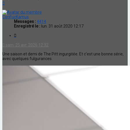
Haut
ConFucKamus
Messages :
4414
Enregistré le :
lun. 31 août 2020 12:17
Citation
sam. 25 avr. 2026 12:32
Une saison et demi de The Pitt ingurgitée. Et c'est une bonne série,
avec quelques fulgurances.