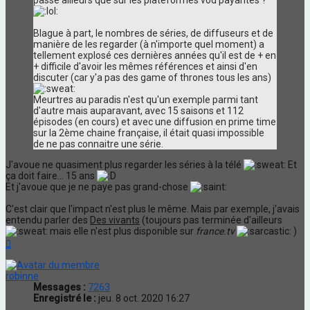
Blague à part, le nombres de séries, de diffuseurs et de
manière de les regarder (à n'importe quel moment) a
tellement explosé ces dernières années qu'il est de + en
+ difficile d'avoir les mêmes références et ainsi d'en
discuter (car y'a pas des game of thrones tous les ans)
Meurtres au paradis n'est qu'un exemple parmi tant
d'autre mais auparavant, avec 15 saisons et 112
épisodes (en cours) et avec une diffusion en prime time
sur la 2ème chaine française, il était quasi impossible
de ne pas connaitre une série.
J'avoue ne quasiment plus regarder les séries à la télé
Et
ça doit faire... 15 ans
Et j'avoue que je ne paye pas grand-chose
C'est clair que l'impact n'est plus le même. Mais par exemple, j'avais
entendu parler des
Des vivants
(toujours pas terminée d'ailleurs
mais elle n'est plus disponible sur
france.tv
)
Haut
robinne
Messages :
7263
Enregistré le :
jeu. 8 oct. 2020 16:27