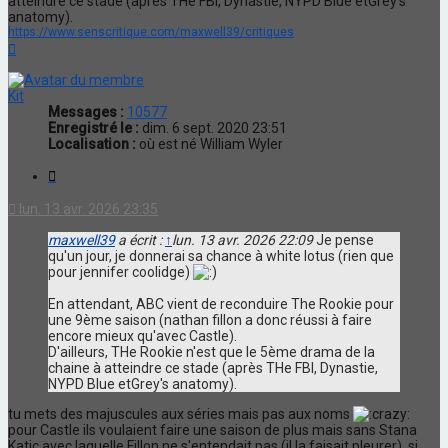
atteindre ce stade (après THe FBI, Dynastie, NYPD Blue etGrey's
anatomy).
https://www.senscritique.com/maxwell39/critiques
Haut
Kit
Messages :
10577
Enregistré le :
dim. 6 sept. 2020 23:51
Localisation :
où est né William Wyler
Citation
lun. 13 avr. 2026 23:35
maxwell39
a écrit :
↑
lun. 13 avr. 2026 22:09
Je pense
qu'un jour, je donnerai sa chance à white lotus (rien que
pour jennifer coolidge)
En attendant, ABC vient de reconduire The Rookie pour
une 9ème saison (nathan fillon a donc réussi à faire
encore mieux qu'avec Castle).
D'ailleurs, THe Rookie n'est que le 5ème drama de la
chaine à atteindre ce stade (après THe FBI, Dynastie,
NYPD Blue etGrey's anatomy).
tu mets des majuscules aux séries mais pas aux noms
pour Castle ils voulaient faire une saison de plus mais sans Stana
Katic avec laquelle Fillon ne s'entendait pas (il la faisait pleurer), si