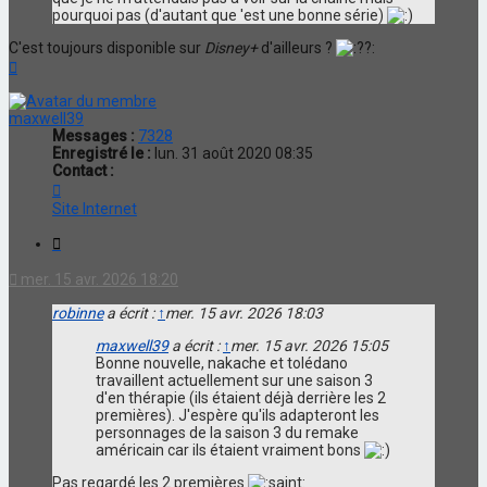
pourquoi pas (d'autant que 'est une bonne série)
C'est toujours disponible sur
Disney+
d'ailleurs ?
Haut
maxwell39
Messages :
7328
Enregistré le :
lun. 31 août 2020 08:35
Contact :
Contacter
maxwell39
Site Internet
Citation
mer. 15 avr. 2026 18:20
robinne
a écrit :
↑
mer. 15 avr. 2026 18:03
maxwell39
a écrit :
↑
mer. 15 avr. 2026 15:05
Bonne nouvelle, nakache et tolédano
travaillent actuellement sur une saison 3
d'en thérapie (ils étaient déjà derrière les 2
premières). J'espère qu'ils adapteront les
personnages de la saison 3 du remake
américain car ils étaient vraiment bons
Pas regardé les 2 premières