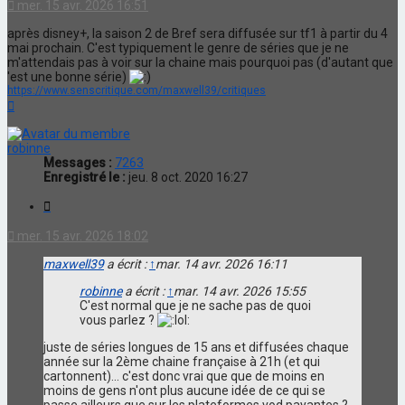
mer. 15 avr. 2026 16:51
après disney+, la saison 2 de Bref sera diffusée sur tf1 à partir du 4
mai prochain. C'est typiquement le genre de séries que je ne
m'attendais pas à voir sur la chaine mais pourquoi pas (d'autant que
'est une bonne série)
https://www.senscritique.com/maxwell39/critiques
Haut
robinne
Messages :
7263
Enregistré le :
jeu. 8 oct. 2020 16:27
Citation
mer. 15 avr. 2026 18:02
maxwell39
a écrit :
↑
mar. 14 avr. 2026 16:11
robinne
a écrit :
↑
mar. 14 avr. 2026 15:55
C'est normal que je ne sache pas de quoi
vous parlez ?
juste de séries longues de 15 ans et diffusées chaque
année sur la 2ème chaine française à 21h (et qui
cartonnent)... c'est donc vrai que que de moins en
moins de gens n'ont plus aucune idée de ce qui se
passe ailleurs que sur les plateformes vod payantes ?