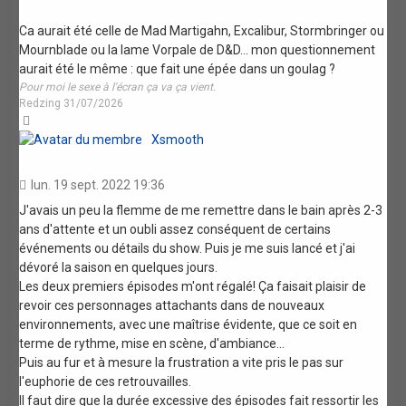
Ca aurait été celle de Mad Martigahn, Excalibur, Stormbringer ou
Mournblade ou la lame Vorpale de D&D... mon questionnement
aurait été le même : que fait une épée dans un goulag ?
Pour moi le sexe à l'écran ça va ça vient.
Redzing 31/07/2026
Haut
Xsmooth
lun. 19 sept. 2022 19:36
J'avais un peu la flemme de me remettre dans le bain après 2-3
ans d'attente et un oubli assez conséquent de certains
événements ou détails du show. Puis je me suis lancé et j'ai
dévoré la saison en quelques jours.
Les deux premiers épisodes m'ont régalé! Ça faisait plaisir de
revoir ces personnages attachants dans de nouveaux
environnements, avec une maîtrise évidente, que ce soit en
terme de rythme, mise en scène, d'ambiance...
Puis au fur et à mesure la frustration a vite pris le pas sur
l'euphorie de ces retrouvailles.
Il faut dire que la durée excessive des épisodes fait ressortir les