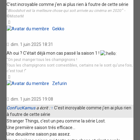
C'est incroyable comme j'en ai plus rien à foutre de cette série
"
Bloodshot est la meilleure chose qui soit arrivée au cinéma en 2020
" -
©MisterM
Haut
Gekko
dim. 1 juin 2025 18:31
Ah oui ? C'était déjà mon cas passé la saison 1 !
"On peut manger tous les champignons !
Tous les champignons sont comestibles, certains ne le sont qu'une fois,
c'est tout !"
Haut
Zefurin
dim. 1 juin 2025 19:08
ConFucKamus
a écrit :
↑
C'est incroyable comme j'en ai plus rien
à foutre de cette série
Stranger Things, c'est un peu comme la série Lost.
Une première saison trés efficace...
Une deuxième saison pas assez.