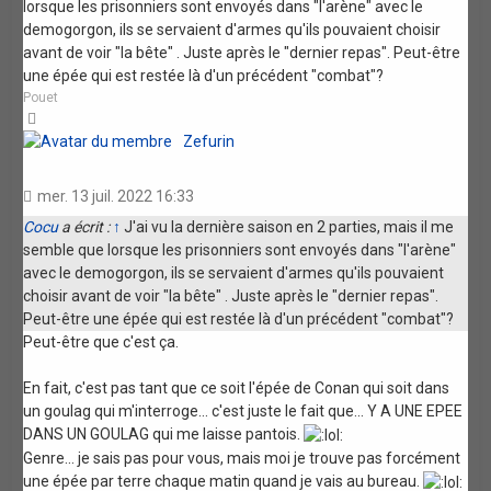
lorsque les prisonniers sont envoyés dans "l'arène" avec le
demogorgon, ils se servaient d'armes qu'ils pouvaient choisir
avant de voir "la bête" . Juste après le "dernier repas". Peut-être
une épée qui est restée là d'un précédent "combat"?
Pouet
Haut
Zefurin
mer. 13 juil. 2022 16:33
Cocu
a écrit :
↑
J'ai vu la dernière saison en 2 parties, mais il me
semble que lorsque les prisonniers sont envoyés dans "l'arène"
avec le demogorgon, ils se servaient d'armes qu'ils pouvaient
choisir avant de voir "la bête" . Juste après le "dernier repas".
Peut-être une épée qui est restée là d'un précédent "combat"?
Peut-être que c'est ça.
En fait, c'est pas tant que ce soit l'épée de Conan qui soit dans
un goulag qui m'interroge... c'est juste le fait que... Y A UNE EPEE
DANS UN GOULAG qui me laisse pantois.
Genre... je sais pas pour vous, mais moi je trouve pas forcément
une épée par terre chaque matin quand je vais au bureau.