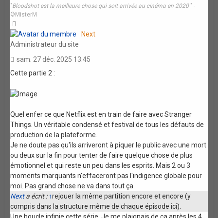
"
Bloodshot est la meilleure chose qui soit arrivée au cinéma en 2020
" -
©MisterM
Haut
Next
Administrateur du site
sam. 27 déc. 2025 13:45
Cette partie 2 :
Quel enfer ce que Netflix est en train de faire avec Stranger
Things. Un véritable condensé et festival de tous les défauts de
production de la plateforme.
Je ne doute pas qu'ils arriveront à piquer le public avec une mort
ou deux sur la fin pour tenter de faire quelque chose de plus
émotionnel et qui reste un peu dans les esprits. Mais 2 ou 3
moments marquants n'effaceront pas l'indigence globale pour
moi. Pas grand chose ne va dans tout ça.
Next
a écrit :
↑
rejouer la même partition encore et encore (y
compris dans la structure même de chaque épisode ici).
Une boucle infinie cette série. Je me plaignais de ça après les 4