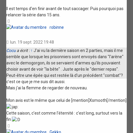
Il est temps d'en finir avant de tout saccager. Puis pourquoi pas
relancer la série dans 15 ans.
Haut
robinne
lun. 19 sept. 2022 19:48
Cocu
a écrit :
↑
J'ai vu la dernière saison en 2 parties, mais il me
semble que lorsque les prisonniers sont envoyés dans "l'arène"
avec le demogorgon, ils se servaient d'armes qu'ils pouvaient
choisir avant de voir "la bête" . Juste après le "dernier repas".
Peut-être une épée qui est restée là d'un précédent "combat"?
c’est ce que je me suis dit aussi.
Mais j’ai la flemme de regarder de nouveau.
Mon avis est le même que celui de [mention]Xsmooth[/mention]
Cette saison, c’est comme l’éternité : c’est long, surtout vers la
fin
Haut
Gekko