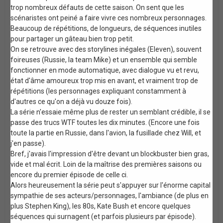
trop nombreux défauts de cette saison. On sent que les
scénaristes ont peiné a faire vivre ces nombreux personnages.
Beaucoup de répétitions, de longueurs, de séquences inutiles
pour partager un gâteau bien trop petit.
On se retrouve avec des storylines inégales (Eleven), souvent
foireuses (Russie, la team Mike) et un ensemble qui semble
fonctionner en mode automatique, avec dialogue vu et revu,
état d'âme amoureux trop mis en avant, et vraiment trop de
répétitions (les personnages expliquant constamment à
d'autres ce qu'on a déjà vu douze fois).
La série n'essaie même plus de rester un semblant crédible, il se
passe des trucs WTF toutes les dix minutes. (Encore une fois
toute la partie en Russie, dans l'avion, la fusillade chez Will, et
j'en passe).
Bref, j'avais l'impression d'être devant un blockbuster bien gras,
vide et mal écrit. Loin de la maîtrise des premières saisons ou
encore du premier épisode de celle ci.
Alors heureusement la série peut s'appuyer sur l'énorme capital
sympathie de ses acteurs/personnages, l'ambiance (de plus en
plus Stephen King), les 80s, Kate Bush et encore quelques
séquences qui surnagent (et parfois plusieurs par épisode).