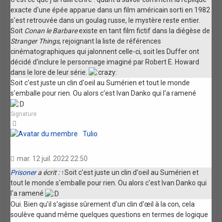
exacte d'une épée apparue dans un film américain sorti en 1982
s'est retrouvée dans un goulag russe, le mystère reste entier.
Soit
Conan le Barbare
existe en tant film fictif dans la diégèse de
Stranger Things
, rejoignant la liste de références
cinématographiques qui jalonnent celle-ci, soit les Duffer ont
décidé d'inclure le personnage imaginé par Robert E. Howard
dans le lore de leur série.
Soit c'est juste un clin d'oeil au Sumérien et tout le monde
s'emballe pour rien. Ou alors c'est Ivan Danko qui l'a ramené
Signature
Haut
Tulio
mar. 12 juil. 2022 22:50
Prisoner
a écrit :
↑
Soit c'est juste un clin d'oeil au Sumérien et
tout le monde s'emballe pour rien. Ou alors c'est Ivan Danko qui
l'a ramené
Oui. Bien qu'il s'agisse sûrement d'un clin d'œil à la con, cela
soulève quand même quelques questions en termes de logique