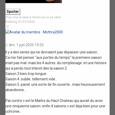
Pour moi le sexe à l'écran ça va ça vient.
Redzing 31/07/2026
Haut
Mothra2000
dim. 1 juin 2025 19:55
Il y a des series qui ne devraient pas depasser une saison..
Ca me fait penser "aux portes du temps" la premiere saison
etait pas mal..mais les 4 autres..du remplissage..et une histoire
qui a perdu tout interet.des la saison 2.
Saison 3 bien.trop longue..
Saison 4..oublie..tellement.vide..
Saison 5..pareil..une sorte de fin ouverte...mais heureusement
abandonne...
Par.contre c est le Maitre du Haut Chateau qui.aurait du avoir
une cinquieme saison..enfin.4 saisons c est deja bien pour une
uchronie..