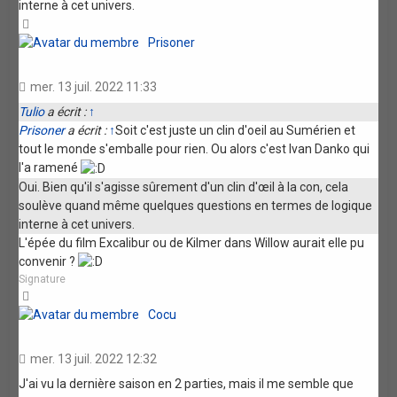
interne à cet univers.
Haut
Prisoner
mer. 13 juil. 2022 11:33
Tulio
a écrit :
↑
Prisoner
a écrit :
↑
Soit c'est juste un clin d'oeil au Sumérien et
tout le monde s'emballe pour rien. Ou alors c'est Ivan Danko qui
l'a ramené
Oui. Bien qu'il s'agisse sûrement d'un clin d'œil à la con, cela
soulève quand même quelques questions en termes de logique
interne à cet univers.
L'épée du film Excalibur ou de Kilmer dans Willow aurait elle pu
convenir ?
Signature
Haut
Cocu
mer. 13 juil. 2022 12:32
J'ai vu la dernière saison en 2 parties, mais il me semble que