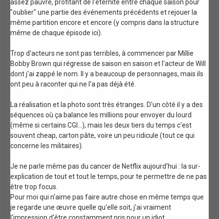
assez pauvre, profitant de l'éternité entre chaque saison pour
"oublier" une partie des événements précédents et rejouer la
même partition encore et encore (y compris dans la structure
même de chaque épisode ici).
Trop d'acteurs ne sont pas terribles, à commencer par Millie
Bobby Brown qui régresse de saison en saison et l'acteur de Will
dont j'ai zappé le nom. Il y a beaucoup de personnages, mais ils
ont peu à raconter qui ne l'a pas déjà été.
La réalisation et la photo sont très étranges. D'un côté il y a des
séquences où ça balance les millions pour envoyer du lourd
(même si certains CGI...), mais les deux tiers du temps c'est
souvent cheap, carton pâte, voire un peu ridicule (tout ce qui
concerne les militaires).
Je ne parle même pas du cancer de Netflix aujourd'hui : la sur-
explication de tout et tout le temps, pour te permettre de ne pas
être trop focus.
Pour moi qui n'aime pas faire autre chose en même temps que
je regarde une œuvre quelle qu'elle soit, j'ai vraiment
l'impression d'être constamment pris pour un idiot.