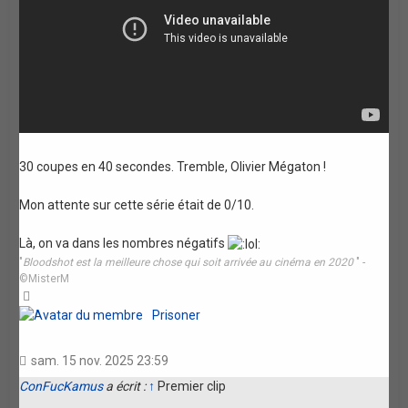
30 coupes en 40 secondes. Tremble, Olivier Mégaton !
Mon attente sur cette série était de 0/10.
Là, on va dans les nombres négatifs
"
Bloodshot est la meilleure chose qui soit arrivée au cinéma en 2020
" -
©MisterM
Haut
Prisoner
sam. 15 nov. 2025 23:59
ConFucKamus
a écrit :
↑
Premier clip