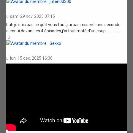
julien03300
sam. 29 nov. 2025 07:15
bah je sais pas ce qu'il vous faut,j'ai pas ressenti une seconde
d'ennui devant les 4 épisodes,j'ai tout maté d'un coup .................
Haut
Gekko
lun. 15 déc. 2025 16:36