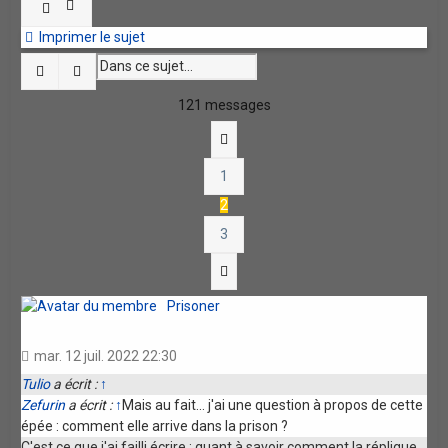
Imprimer le sujet
Rechercher
Recherche avancée
121 messages
Précédente
1
2
3
Suivante
Prisoner
mar. 12 juil. 2022 22:30
Tulio
a écrit :
↑
Zefurin
a écrit :
↑
Mais au fait... j'ai une question à propos de cette
épée : comment elle arrive dans la prison ?
C'est ce que j'ai failli écrire : quant à savoir comment la réplique