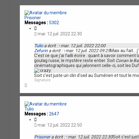
e
e
r
r
c
c
h
h
Prisoner
e
e
Messages :
5302
r
a
C
v
i
mar. 12 juil. 2022 22:30
a
t
n
a
c
Tulio
a écrit :
↑
mar. 12 juil. 2022 22:00
t
é
Zefurin
a écrit :
↑
mar. 12 juil. 2022 09:25
Mais au fait...
i
e
C'est ce que j'ai failli écrire : quant à savoir commen
o
goulag russe, le mystère reste entier. Soit
Conan le Ba
n
cinématographiques qui jalonnent celle-ci, soit les Du
Soit c'est juste un clin d'oeil au Sumérien et tout le 
Signature
H
a
u
t
Tulio
Messages :
2647
C
i
mar. 12 juil. 2022 22:50
t
a
Prisoner
a écrit :
↑
mar. 12 juil. 2022 22:30
Soit c'est jus
t