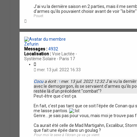
a
J'ai vu la dernière saison en 2 parties, mais il me se
t
d'armes qu'ils pouvaient choisir avant de voir "la bête
i
Pouet
o
H
n
a
u
t
Zefurin
Messages :
4932
Localisation :
Voie Lactée -
Système Solaire - Paris 17
C
i
mer. 13 juil. 2022 16:33
t
a
Cocu
a écrit :
↑
mer. 13 juil. 2022 12:32
J'ai vu la derniè
t
avec le demogorgon, ils se servaient d'armes qu'ils pou
i
restée là d'un précédent "combat"?
o
Peut-être que c'est ça.
n
En fait, c'est pas tant que ce soit l'épée de Conan qui
me laisse pantois.
Genre... je sais pas pour vous, mais moi je trouve pa
Ca aurait été celle de Mad Martigahn, Excalibur, Sto
que fait une épée dans un goulag ?
Pour moi le sexe à l'écran ça va ça vient.