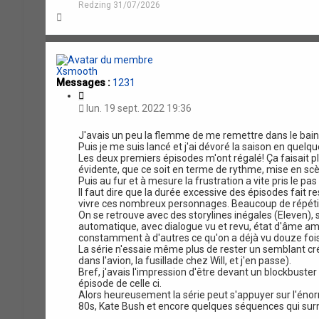
Redzing 31/07/2026
H
a
u
t
Xsmooth
Messages :
1231
C
i
lun. 19 sept. 2022 19:36
t
a
J'avais un peu la flemme de me remettre dans le bain
t
Puis je me suis lancé et j'ai dévoré la saison en quelqu
i
Les deux premiers épisodes m'ont régalé! Ça faisait 
o
évidente, que ce soit en terme de rythme, mise en scè
n
Puis au fur et à mesure la frustration a vite pris le pas
Il faut dire que la durée excessive des épisodes fait r
vivre ces nombreux personnages. Beaucoup de répétiti
On se retrouve avec des storylines inégales (Eleven)
automatique, avec dialogue vu et revu, état d'âme am
constamment à d'autres ce qu'on a déjà vu douze fois
La série n'essaie même plus de rester un semblant créd
dans l'avion, la fusillade chez Will, et j'en passe).
Bref, j'avais l'impression d'être devant un blockbuster
épisode de celle ci.
Alors heureusement la série peut s'appuyer sur l'éno
80s, Kate Bush et encore quelques séquences qui surna