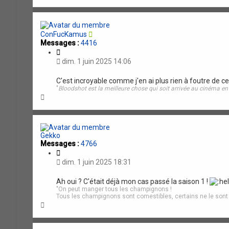
a
u
t
ConFucKamus
Messages :
4416
C
i
dim. 1 juin 2025 14:06
t
a
C'est incroyable comme j'en ai plus rien à foutre de ce
t
"
Bloodshot est la meilleure chose qui soit arrivée au cinéma e
i
H
o
a
n
u
t
Gekko
Messages :
4766
C
i
dim. 1 juin 2025 18:31
t
a
Ah oui ? C'était déjà mon cas passé la saison 1 !
t
"On peut manger tous les champignons !
i
Tous les champignons sont comestibles, certains ne le sont qu
o
H
n
a
u
t