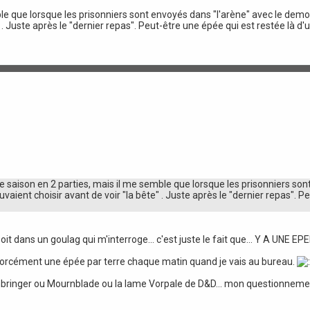
mble que lorsque les prisonniers sont envoyés dans "l'arène" avec le demo
" . Juste après le "dernier repas". Peut-être une épée qui est restée là 
re saison en 2 parties, mais il me semble que lorsque les prisonniers son
vaient choisir avant de voir "la bête" . Juste après le "dernier repas". P
 soit dans un goulag qui m'interroge... c'est juste le fait que... Y A UN
s forcément une épée par terre chaque matin quand je vais au bureau.
rmbringer ou Mournblade ou la lame Vorpale de D&D... mon questionnemen