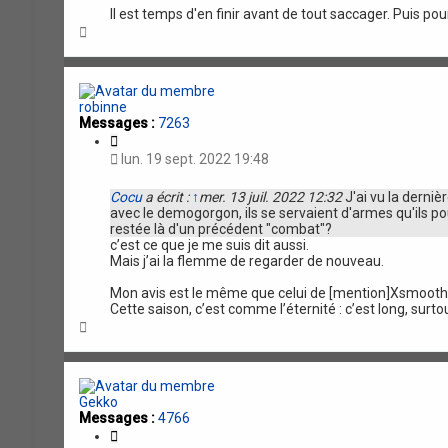
Il est temps d'en finir avant de tout saccager. Puis pou
H
a
u
t
robinne
Messages :
7263
C
i
lun. 19 sept. 2022 19:48
t
a
Cocu
a écrit :
↑
mer. 13 juil. 2022 12:32
J'ai vu la derniè
t
avec le demogorgon, ils se servaient d'armes qu'ils pou
i
restée là d'un précédent "combat"?
o
c’est ce que je me suis dit aussi.
n
Mais j’ai la flemme de regarder de nouveau.
Mon avis est le même que celui de [mention]Xsmoot
Cette saison, c’est comme l’éternité : c’est long, surtou
H
a
u
t
Gekko
Messages :
4766
C