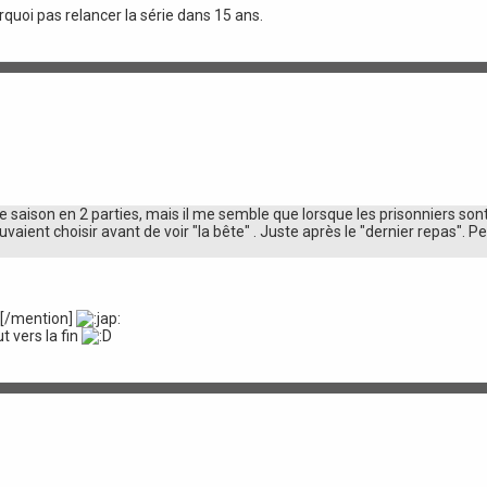
rquoi pas relancer la série dans 15 ans.
re saison en 2 parties, mais il me semble que lorsque les prisonniers son
vaient choisir avant de voir "la bête" . Juste après le "dernier repas". P
h[/mention]
t vers la fin