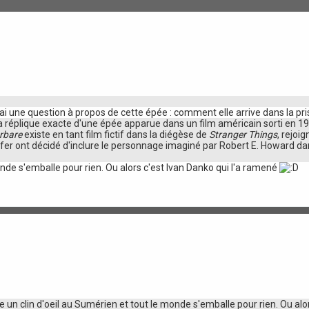
 j'ai une question à propos de cette épée : comment elle arrive dans la pri
t la réplique exacte d'une épée apparue dans un film américain sorti en 
rbare
existe en tant film fictif dans la diégèse de
Stranger Things
, rejoi
ffer ont décidé d'inclure le personnage imaginé par Robert E. Howard dans
monde s'emballe pour rien. Ou alors c'est Ivan Danko qui l'a ramené
te un clin d'oeil au Sumérien et tout le monde s'emballe pour rien. Ou alor