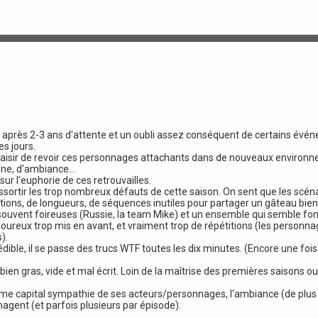
 après 2-3 ans d'attente et un oubli assez conséquent de certains évén
es jours.
plaisir de revoir ces personnages attachants dans de nouveaux environ
ne, d'ambiance...
 sur l'euphorie de ces retrouvailles.
essortir les trop nombreux défauts de cette saison. On sent que les scéna
ons, de longueurs, de séquences inutiles pour partager un gâteau bien t
, souvent foireuses (Russie, la team Mike) et un ensemble qui semble f
oureux trop mis en avant, et vraiment trop de répétitions (les personna
).
ible, il se passe des trucs WTF toutes les dix minutes. (Encore une fois 
 bien gras, vide et mal écrit. Loin de la maîtrise des premières saisons 
rme capital sympathie de ses acteurs/personnages, l'ambiance (de plus 
gent (et parfois plusieurs par épisode).