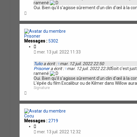
ramené
i
Oui. Bien qu'il s'agisse sûrement d'un clin d'œil à la
o
H
n
a
u
t
Prisoner
Messages :
5302
C
i
mer. 13 juil. 2022 11:33
t
a
Tulio
a écrit :
↑
mar. 12 juil. 2022 22:50
t
Prisoner
a écrit :
↑
mar. 12 juil. 2022 22:30
Soit c'est jus
i
ramené
o
Oui. Bien qu'il s'agisse sûrement d'un clin d'œil à la
n
L'épée du film Excalibur ou de Kilmer dans Willow aurai
Signature
H
a
u
t
Cocu
Messages :
2719
C
i
mer. 13 juil. 2022 12:32
t