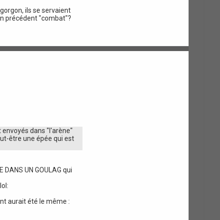
gorgon, ils se servaient
d'un précédent "combat"?
t envoyés dans "l'arène"
eut-être une épée qui est
E EPEE DANS UN GOULAG qui
t aurait été le même :