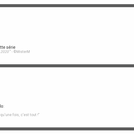
tte série
n 2020
" - ©MisterM
'une fois, c'est tout !"