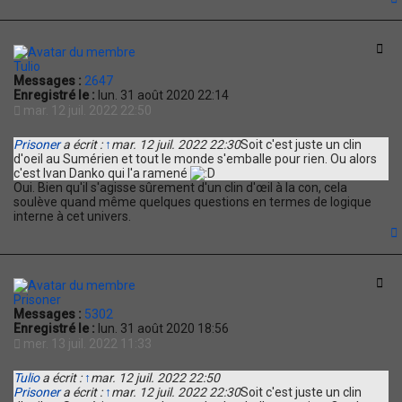
t
Cit
Tulio
Messages :
2647
Enregistré le :
lun. 31 août 2020 22:14
mar. 12 juil. 2022 22:50
Prisoner
a écrit :
↑
mar. 12 juil. 2022 22:30
Soit c'est juste un clin
d'oeil au Sumérien et tout le monde s'emballe pour rien. Ou alors
c'est Ivan Danko qui l'a ramené
Oui. Bien qu'il s'agisse sûrement d'un clin d'œil à la con, cela
soulève quand même quelques questions en termes de logique
interne à cet univers.
t
Cit
Prisoner
Messages :
5302
Enregistré le :
lun. 31 août 2020 18:56
mer. 13 juil. 2022 11:33
Tulio
a écrit :
↑
mar. 12 juil. 2022 22:50
Prisoner
a écrit :
↑
mar. 12 juil. 2022 22:30
Soit c'est juste un clin