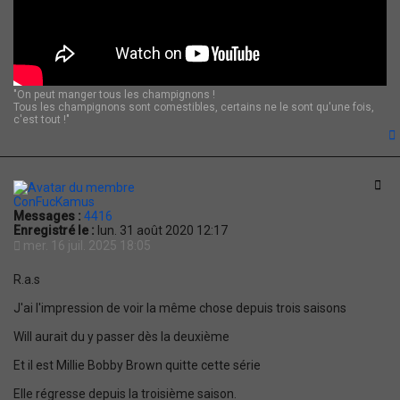
"On peut manger tous les champignons !
Tous les champignons sont comestibles, certains ne le sont qu'une fois,
c'est tout !"
t
Cit
ConFucKamus
Messages :
4416
Enregistré le :
lun. 31 août 2020 12:17
mer. 16 juil. 2025 18:05
R.a.s
J'ai l'impression de voir la même chose depuis trois saisons
Will aurait du y passer dès la deuxième
Et il est Millie Bobby Brown quitte cette série
Elle régresse depuis la troisième saison.