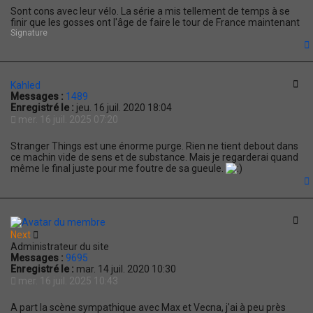
Sont cons avec leur vélo. La série a mis tellement de temps à se
finir que les gosses ont l'âge de faire le tour de France maintenant
Signature
t
Cit
Kahled
Messages :
1489
Enregistré le :
jeu. 16 juil. 2020 18:04
mer. 16 juil. 2025 07:20
Stranger Things est une énorme purge. Rien ne tient debout dans
ce machin vide de sens et de substance. Mais je regarderai quand
même le final juste pour me foutre de sa gueule.
t
Cit
Next
Administrateur du site
Messages :
9695
Enregistré le :
mar. 14 juil. 2020 10:30
mer. 16 juil. 2025 10:43
A part la scène sympathique avec Max et Vecna, j'ai à peu près