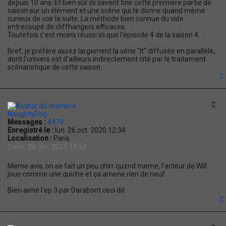
depuis 10 ans. Et bien sûr ils savent finir cette première partie de
saison sur un élément et une scène qui te donne quand même
curieux de voir la suite. La méthode bien connue du vide
entrecoupé de cliffhangers efficaces.
Toutefois c'est moins réussi ici que l'épisode 4 de la saison 4.
Bref, je préfère assez largement la série "It" diffusée en parallèle,
dont l'univers est d'ailleurs indirectement cité par le traitement
scénaristique de cette saison.
t
Cit
NaughtyDog
Messages :
4479
Enregistré le :
lun. 26 oct. 2020 12:34
Localisation :
Paris
ven. 28 nov. 2025 19:54
Meme avis, on se fait un peu chirr quznd meme, l'acteur de Will
joue comme une quiche et ça amene rien de neuf
Bien aimé l'ep 3 par Darabont ceci dit
t