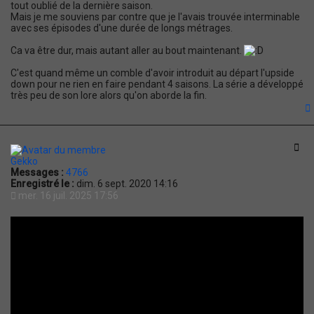
tout oublié de la dernière saison.
Mais je me souviens par contre que je l'avais trouvée interminable
avec ses épisodes d'une durée de longs métrages.
Ca va être dur, mais autant aller au bout maintenant.
C'est quand même un comble d'avoir introduit au départ l'upside
down pour ne rien en faire pendant 4 saisons. La série a développé
très peu de son lore alors qu'on aborde la fin.
t
Cit
Gekko
Messages :
4766
Enregistré le :
dim. 6 sept. 2020 14:16
mer. 16 juil. 2025 17:56