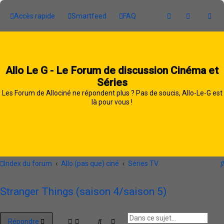
Accès rapide
Smartfeed
FAQ
Allo Le G - Le Forum de discussion Cinéma et
Séries
Les Forum de Allociné ne répondent plus ? Pas de soucis, Allo-Le-G est
là pour vous !
Index du forum
Allo (pas que) ciné
Séries TV
Stranger Things (saison 4/saison 5)
Rechercher
Recherche avancée
Répondre