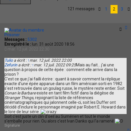
121 messages
1
2
3
Précédente
Citat
Prisoner
Messages :
5302
Enregistré le :
lun. 31 août 2020 18:56
mar. 12 juil. 2022 22:30
Tulio
a écrit :
↑
mar. 12 juil. 2022 22:00
Zefurin
a écrit :
↑
mar. 12 juil. 2022 09:25
Mais au fait... j'ai une
question à propos de cette épée : comment elle arrive dans la
prison ?
C'est ce que j'ai failli écrire : quant à savoir comment la réplique
exacte d'une épée apparue dans un film américain sorti en 1982
s'est retrouvée dans un goulag russe, le mystère reste entier. Soit
Conan le Barbare
existe en tant film fictif dans la diégèse de
Stranger Things
, rejoignant la liste de références
cinématographiques qui jalonnent celle-ci, soit les Duffer ont
décidé d'inclure le personnage imaginé par Robert E. Howard dans
le lore de leur série.
Soit c'est juste un clin d'oeil au Sumérien et tout le monde
s'emballe pour rien. Ou alors c'est Ivan Danko qui l'a ramené
Signature