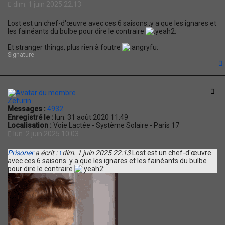
dim. 1 juin 2025 22:13
Lost est un chef-d'œuvre avec ces 6 saisons..y a que les ignares et
les fainéants du bulbe pour dire le contraire
Et stranger things, plus rien à foutre
Signature
t
Cit
Zefurin
Messages :
4932
Enregistré le :
lun. 31 août 2020 11:49
Localisation :
Voie Lactée - Système Solaire - Paris 17
lun. 2 juin 2025 10:03
Prisoner
a écrit :
↑
dim. 1 juin 2025 22:13
Lost est un chef-d'œuvre
avec ces 6 saisons..y a que les ignares et les fainéants du bulbe
pour dire le contraire