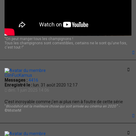
"On peut manger tous les champignons !
Tous les champignons sont comestibles, certains ne le sont qu'une fois,
c'est tout !"
t
Cit
ConFucKamus
Messages :
4416
Enregistré le :
lun. 31 août 2020 12:17
dim. 1 juin 2025 14:06
C'est incroyable comme j'en ai plus rien à foutre de cette série
"
Bloodshot est la meilleure chose qui soit arrivée au cinéma en 2020
" -
©MisterM
t
Cit