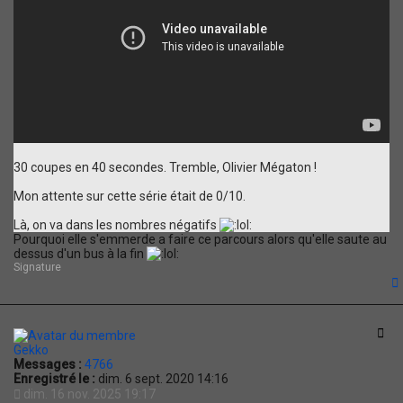
30 coupes en 40 secondes. Tremble, Olivier Mégaton !
Mon attente sur cette série était de 0/10.
Là, on va dans les nombres négatifs
Pourquoi elle s'emmerde a faire ce parcours alors qu'elle saute au
dessus d'un bus à la fin
Signature
t
Cit
Gekko
Messages :
4766
Enregistré le :
dim. 6 sept. 2020 14:16
dim. 16 nov. 2025 19:17