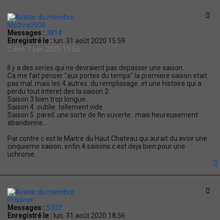
t
Cit
Mothra2000
Messages :
3814
Enregistré le :
lun. 31 août 2020 15:59
dim. 1 juin 2025 19:55
Il y a des series qui ne devraient pas depasser une saison..
Ca me fait penser "aux portes du temps" la premiere saison etait
pas mal..mais les 4 autres..du remplissage..et une histoire qui a
perdu tout interet.des la saison 2.
Saison 3 bien.trop longue..
Saison 4..oublie..tellement.vide..
Saison 5..pareil..une sorte de fin ouverte...mais heureusement
abandonne...
Par.contre c est le Maitre du Haut Chateau qui.aurait du avoir une
cinquieme saison..enfin.4 saisons c est deja bien pour une
uchronie..
t
Cit
Prisoner
Messages :
5302
Enregistré le :
lun. 31 août 2020 18:56