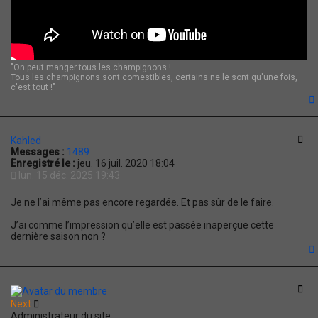
"On peut manger tous les champignons !
Tous les champignons sont comestibles, certains ne le sont qu'une fois,
c'est tout !"
t
Cit
Kahled
Messages :
1489
Enregistré le :
jeu. 16 juil. 2020 18:04
lun. 15 déc. 2025 19:43
Je ne l’ai même pas encore regardée. Et pas sûr de le faire.
J’ai comme l’impression qu’elle est passée inaperçue cette
dernière saison non ?
t
Cit
Next
Administrateur du site