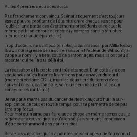
Vu les 4 premiers épisodes sortis.
Pas franchement convaincu. Scénaristiquement c'est toujours
assez pauvre, profitant de l'éternité entre chaque saison pour
"oublier" une partie des événements précédents et rejouer la
même partition encore et encore (y compris dans la structure
même de chaque épisode ici).
Trop d'acteurs ne sont pas terribles, à commencer par Millie Bobby
Brown qui régresse de saison en saison et l'acteur de Will dont j'ai
zappé le nom. Il y a beaucoup de personnages, mais ils ont peu à
raconter qui ne l'a pas déjà été.
La réalisation et la photo sont très étranges. D'un côté il y a des
séquences où ça balance les millions pour envoyer du lourd
(même si certains CGI...), mais les deux tiers du temps c'est
souvent cheap, carton pâte, voire un peu ridicule (tout ce qui
concerne les militaires).
Je ne parle même pas du cancer de Netflix aujourd'hui : la sur-
explication de tout et tout le temps, pour te permettre de ne pas
être trop focus.
Pour moi qui n'aime pas faire autre chose en même temps que je
regarde une œuvre quelle qu'elle soit, j'ai vraiment l'impression
d'être constamment pris pour un idiot.
Reste la sympathie qu'on a pour les personnages que l'on connait