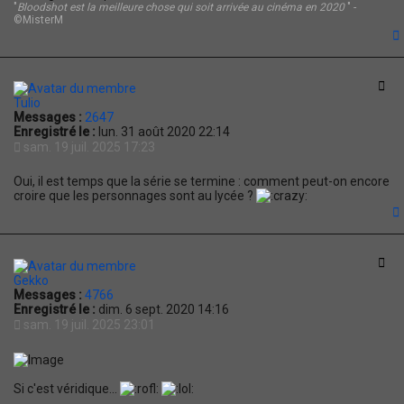
"
Bloodshot est la meilleure chose qui soit arrivée au cinéma en 2020
" -
©MisterM
t
Cit
Tulio
Messages :
2647
Enregistré le :
lun. 31 août 2020 22:14
sam. 19 juil. 2025 17:23
Oui, il est temps que la série se termine : comment peut-on encore
croire que les personnages sont au lycée ?
t
Cit
Gekko
Messages :
4766
Enregistré le :
dim. 6 sept. 2020 14:16
sam. 19 juil. 2025 23:01
Si c'est véridique...