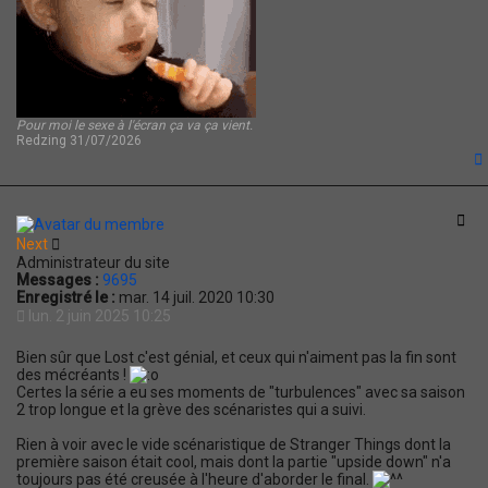
Pour moi le sexe à l'écran ça va ça vient.
Redzing 31/07/2026
t
Cit
Next
Administrateur du site
Messages :
9695
Enregistré le :
mar. 14 juil. 2020 10:30
lun. 2 juin 2025 10:25
Bien sûr que Lost c'est génial, et ceux qui n'aiment pas la fin sont
des mécréants !
Certes la série a eu ses moments de "turbulences" avec sa saison
2 trop longue et la grève des scénaristes qui a suivi.
Rien à voir avec le vide scénaristique de Stranger Things dont la
première saison était cool, mais dont la partie "upside down" n'a
toujours pas été creusée à l'heure d'aborder le final.