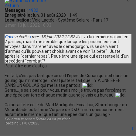
Zefurin
Messages :
4932
Enregistré le :
lun. 31 août 2020 11:49
Localisation :
Voie Lactée - Système Solaire - Paris 17
mer. 13 juil. 2022 16:33
Cocu
a écrit :
↑
mer. 13 juil. 2022 12:32
J'ai vu la dernière saison en
2 parties, mais il me semble que lorsque les prisonniers sont
envoyés dans "l'arène" avec le demogorgon, ils se servaient
d'armes qu'ils pouvaient choisir avant de voir "la bête" . Juste
après le "dernier repas". Peut-être une épée qui est restée là d'un
précédent "combat"?
Peut-être que c'est ça.
En fait, c'est pas tant que ce soit l'épée de Conan qui soit dans un
goulag qui m'interroge... c'est juste le fait que... Y A UNE EPEE
DANS UN GOULAG qui me laisse pantois.
Genre... je sais pas pour vous, mais moi je trouve pas forcément
une épée par terre chaque matin quand je vais au bureau.
Ca aurait été celle de Mad Martigahn, Excalibur, Stormbringer ou
Mournblade ou la lame Vorpale de D&D... mon questionnement
aurait été le même : que fait une épée dans un goulag ?
Pour moi le sexe à l'écran ça va ça vient.
Redzing 31/07/2026