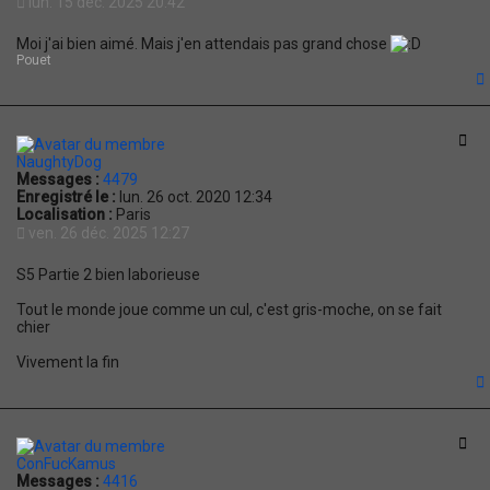
lun. 15 déc. 2025 20:42
Moi j'ai bien aimé. Mais j'en attendais pas grand chose
Pouet
t
Cit
NaughtyDog
Messages :
4479
Enregistré le :
lun. 26 oct. 2020 12:34
Localisation :
Paris
ven. 26 déc. 2025 12:27
S5 Partie 2 bien laborieuse
Tout le monde joue comme un cul, c'est gris-moche, on se fait
chier
Vivement la fin
t
Cit
ConFucKamus
Messages :
4416