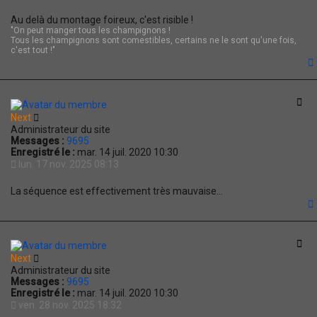
Au delà du montage foireux, c'est risible !
"On peut manger tous les champignons !
Tous les champignons sont comestibles, certains ne le sont qu'une fois,
c'est tout !"
t
Cit
Next
Administrateur du site
Messages :
9695
Enregistré le :
mar. 14 juil. 2020 10:30
lun. 17 nov. 2025 08:13
La séquence est effectivement très mauvaise...
t
Cit
Next
Administrateur du site
Messages :
9695
Enregistré le :
mar. 14 juil. 2020 10:30
ven. 28 nov. 2025 18:32