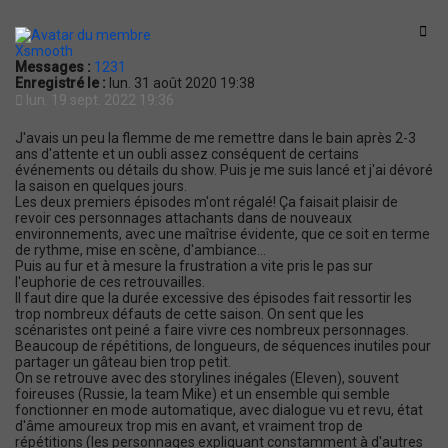
t
Cit
Xsmooth
Messages :
1231
Enregistré le :
lun. 31 août 2020 19:38
lun. 19 sept. 2022 19:36
J'avais un peu la flemme de me remettre dans le bain après 2-3
ans d'attente et un oubli assez conséquent de certains
événements ou détails du show. Puis je me suis lancé et j'ai dévoré
la saison en quelques jours.
Les deux premiers épisodes m'ont régalé! Ça faisait plaisir de
revoir ces personnages attachants dans de nouveaux
environnements, avec une maîtrise évidente, que ce soit en terme
de rythme, mise en scène, d'ambiance...
Puis au fur et à mesure la frustration a vite pris le pas sur
l'euphorie de ces retrouvailles.
Il faut dire que la durée excessive des épisodes fait ressortir les
trop nombreux défauts de cette saison. On sent que les
scénaristes ont peiné a faire vivre ces nombreux personnages.
Beaucoup de répétitions, de longueurs, de séquences inutiles pour
partager un gâteau bien trop petit.
On se retrouve avec des storylines inégales (Eleven), souvent
foireuses (Russie, la team Mike) et un ensemble qui semble
fonctionner en mode automatique, avec dialogue vu et revu, état
d'âme amoureux trop mis en avant, et vraiment trop de
répétitions (les personnages expliquant constamment à d'autres