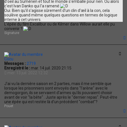
d'oeil au Sumérien et tout le monde s'emballe pour rien. Ou alors
c'est Ivan Danko qui l'a ramené
Oui. Bien qu'il s'agisse sûrement d'un clin d'œil à la con, cela
soulève quand même quelques questions en termes de logique
interne à cet univers.
L'épée du film Excalibur ou de Kilmer dans Willow aurait elle pu
convenir ?
Signature
t
Cit
Cocu
Messages :
2719
Enregistré le :
mar. 14 juil. 2020 21:15
mer. 13 juil. 2022 12:32
J'ai vu la dernière saison en 2 parties, mais il me semble que
lorsque les prisonniers sont envoyés dans "l'arène" avec le
demogorgon, ils se servaient d'armes qu'ils pouvaient choisir
avant de voir "la bête" . Juste après le "dernier repas". Peut-être
une épée qui est restée là d'un précédent "combat"?
Pouet
t
Cit