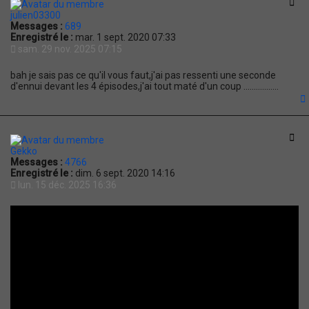
Cit
julien03300
Messages :
689
Enregistré le :
mar. 1 sept. 2020 07:33
sam. 29 nov. 2025 07:15
bah je sais pas ce qu'il vous faut,j'ai pas ressenti une seconde
d'ennui devant les 4 épisodes,j'ai tout maté d'un coup .................
t
Cit
Gekko
Messages :
4766
Enregistré le :
dim. 6 sept. 2020 14:16
lun. 15 déc. 2025 16:36