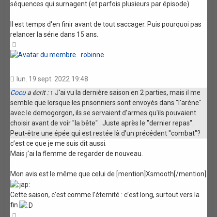
séquences qui surnagent (et parfois plusieurs par épisode).
Il est temps d'en finir avant de tout saccager. Puis pourquoi pas
relancer la série dans 15 ans.
Haut
robinne
lun. 19 sept. 2022 19:48
Cocu
a écrit :
↑
J'ai vu la dernière saison en 2 parties, mais il me
semble que lorsque les prisonniers sont envoyés dans "l'arène"
avec le demogorgon, ils se servaient d'armes qu'ils pouvaient
choisir avant de voir "la bête" . Juste après le "dernier repas".
Peut-être une épée qui est restée là d'un précédent "combat"?
c’est ce que je me suis dit aussi.
Mais j’ai la flemme de regarder de nouveau.
Mon avis est le même que celui de [mention]Xsmooth[/mention]
Cette saison, c’est comme l’éternité : c’est long, surtout vers la
fin
Haut