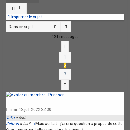
Imprimer le sujet
Rechercher
Recherche avancée
121 messages
Précédente
1
2
3
Suivante
Prisoner
mar. 12 juil. 2022 22:30
Tulio
a écrit :
↑
Zefurin
a écrit :
↑
Mais au fait... j'ai une question à propos de cette
épée : comment elle arrive dans la prison ?