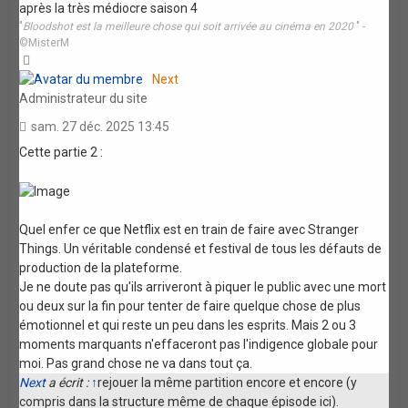
après la très médiocre saison 4
"
Bloodshot est la meilleure chose qui soit arrivée au cinéma en 2020
" -
©MisterM
Haut
Next
Administrateur du site
sam. 27 déc. 2025 13:45
Cette partie 2 :
Quel enfer ce que Netflix est en train de faire avec Stranger
Things. Un véritable condensé et festival de tous les défauts de
production de la plateforme.
Je ne doute pas qu'ils arriveront à piquer le public avec une mort
ou deux sur la fin pour tenter de faire quelque chose de plus
émotionnel et qui reste un peu dans les esprits. Mais 2 ou 3
moments marquants n'effaceront pas l'indigence globale pour
moi. Pas grand chose ne va dans tout ça.
Next
a écrit :
↑
rejouer la même partition encore et encore (y
compris dans la structure même de chaque épisode ici).