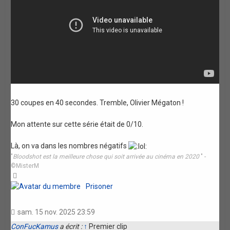
30 coupes en 40 secondes. Tremble, Olivier Mégaton !
Mon attente sur cette série était de 0/10.
Là, on va dans les nombres négatifs
"
Bloodshot est la meilleure chose qui soit arrivée au cinéma en 2020
" -
©MisterM
Haut
Prisoner
sam. 15 nov. 2025 23:59
ConFucKamus
a écrit :
↑
Premier clip