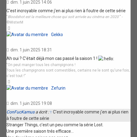
dim. 1 juin 2025 14:06
C'est incroyable comme j'en ai plus rien à foutre de cette série
"
Bloodshot est la meilleure chose qui soit arrivée au cinéma en 2020
" -
©MisterM
Haut
Gekko
dim. 1 juin 2025 18:31
Ah oui ? C'était déjà mon cas passé la saison 1 !
"On peut manger tous les champignons !
Tous les champignons sont comestibles, certains ne le sont qu'une fois,
c'est tout !"
Haut
Zefurin
dim. 1 juin 2025 19:08
ConFucKamus
a écrit :
↑
C'est incroyable comme j'en ai plus rien
à foutre de cette série
Stranger Things, c'est un peu comme la série Lost.
Une première saison trés efficace...