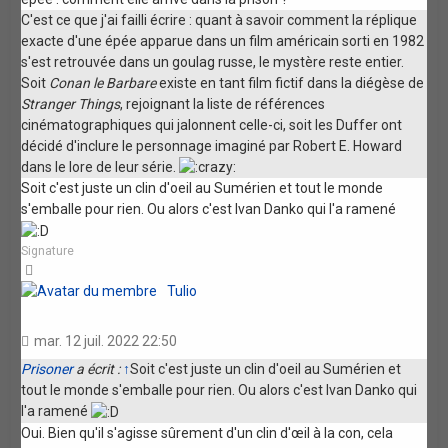
C'est ce que j'ai failli écrire : quant à savoir comment la réplique
exacte d'une épée apparue dans un film américain sorti en 1982
s'est retrouvée dans un goulag russe, le mystère reste entier.
Soit
Conan le Barbare
existe en tant film fictif dans la diégèse de
Stranger Things
, rejoignant la liste de références
cinématographiques qui jalonnent celle-ci, soit les Duffer ont
décidé d'inclure le personnage imaginé par Robert E. Howard
dans le lore de leur série.
Soit c'est juste un clin d'oeil au Sumérien et tout le monde
s'emballe pour rien. Ou alors c'est Ivan Danko qui l'a ramené
Signature
Haut
Tulio
mar. 12 juil. 2022 22:50
Prisoner
a écrit :
↑
Soit c'est juste un clin d'oeil au Sumérien et
tout le monde s'emballe pour rien. Ou alors c'est Ivan Danko qui
l'a ramené
Oui. Bien qu'il s'agisse sûrement d'un clin d'œil à la con, cela