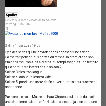
Pour moi le sexe à l'écran ça va ça vient.
Redzing 31/07/2026
Haut
Mothra2000
dim. 1 juin 2025 19:55
Il y a des series qui ne devraient pas depasser une saison..
Ca me fait penser "aux portes du temps" la premiere saison
etait pas mal..mais les 4 autres..du remplissage..et une histoire
qui a perdu tout interet.des la saison 2.
Saison 3 bien.trop longue..
Saison 4..oublie..tellement.vide..
Saison 5..pareil..une sorte de fin ouverte...mais heureusement
abandonne...
Par.contre c est le Maitre du Haut Chateau qui.aurait du avoir
une cinquieme saison..enfin.4 saisons c est deja bien pour une