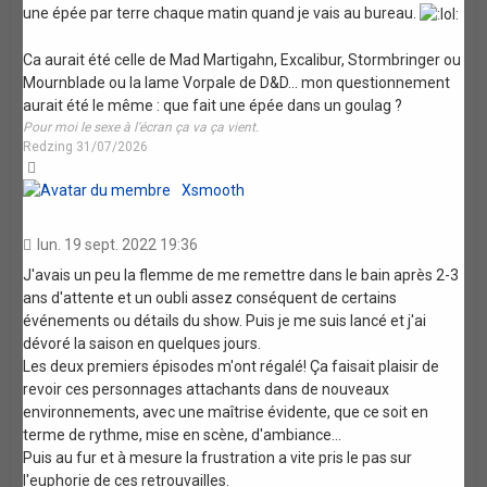
une épée par terre chaque matin quand je vais au bureau.
Ca aurait été celle de Mad Martigahn, Excalibur, Stormbringer ou
Mournblade ou la lame Vorpale de D&D... mon questionnement
aurait été le même : que fait une épée dans un goulag ?
Pour moi le sexe à l'écran ça va ça vient.
Redzing 31/07/2026
Haut
Xsmooth
lun. 19 sept. 2022 19:36
J'avais un peu la flemme de me remettre dans le bain après 2-3
ans d'attente et un oubli assez conséquent de certains
événements ou détails du show. Puis je me suis lancé et j'ai
dévoré la saison en quelques jours.
Les deux premiers épisodes m'ont régalé! Ça faisait plaisir de
revoir ces personnages attachants dans de nouveaux
environnements, avec une maîtrise évidente, que ce soit en
terme de rythme, mise en scène, d'ambiance...
Puis au fur et à mesure la frustration a vite pris le pas sur
l'euphorie de ces retrouvailles.