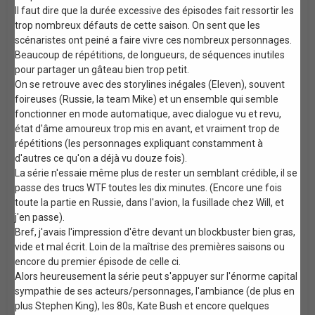
Il faut dire que la durée excessive des épisodes fait ressortir les
trop nombreux défauts de cette saison. On sent que les
scénaristes ont peiné a faire vivre ces nombreux personnages.
Beaucoup de répétitions, de longueurs, de séquences inutiles
pour partager un gâteau bien trop petit.
On se retrouve avec des storylines inégales (Eleven), souvent
foireuses (Russie, la team Mike) et un ensemble qui semble
fonctionner en mode automatique, avec dialogue vu et revu,
état d'âme amoureux trop mis en avant, et vraiment trop de
répétitions (les personnages expliquant constamment à
d'autres ce qu'on a déjà vu douze fois).
La série n'essaie même plus de rester un semblant crédible, il se
passe des trucs WTF toutes les dix minutes. (Encore une fois
toute la partie en Russie, dans l'avion, la fusillade chez Will, et
j'en passe).
Bref, j'avais l'impression d'être devant un blockbuster bien gras,
vide et mal écrit. Loin de la maîtrise des premières saisons ou
encore du premier épisode de celle ci.
Alors heureusement la série peut s'appuyer sur l'énorme capital
sympathie de ses acteurs/personnages, l'ambiance (de plus en
plus Stephen King), les 80s, Kate Bush et encore quelques