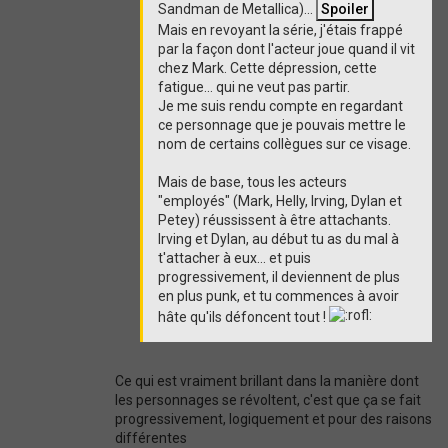
Sandman de Metallica)...
Mais en revoyant la série, j'étais frappé
par la façon dont l'acteur joue quand il vit
chez Mark. Cette dépression, cette
fatigue... qui ne veut pas partir.
Je me suis rendu compte en regardant
ce personnage que je pouvais mettre le
nom de certains collègues sur ce visage.
Mais de base, tous les acteurs
"employés" (Mark, Helly, Irving, Dylan et
Petey) réussissent à être attachants.
Irving et Dylan, au début tu as du mal à
t'attacher à eux... et puis
progressivement, il deviennent de plus
en plus punk, et tu commences à avoir
hâte qu'ils défoncent tout !
Ce qui est vraiment brillant dans la manière dont
les personnages se révoltent, c'est que ça se fait
progressivement, logiquement et pour des raisons
différentes