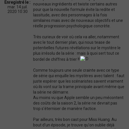
n
Enregistré le :
nouveaux ingrédients et twiste certains autres
mar. 14 juil.
pour que la nouvelle formule évite la redite et
2020 10:30
lassitude, avec des personnages à la fois
similaires mais avec de nouveaux objectifs et une
réelle progression psychologique concrète.
Très curieux de voir où cela va aller, notamment
avec le tout dernier plan, qui nous tease de
potentielles futures révélations sur le mystère le
plus irrésolu de la série : mais à quoi sert tout ce
bordel de chiffres à trier !!
Comme toujours une seule crainte avec ce type
de série qui enquille les mystères avec talent : faut
juste espérer que les scénaristes savent vraiment
où ils vont sur la trame principale avant même que
la série ne démarre.
Au moins vu que Apple semble un peu mécontent
des coûts de la saison 2, la série ne devrait pas
trop s'éterniser de manière factice.
Par ailleurs, très bon cast pour Miss Huang. Au
bout d'un épisode, je trouve qu'on oublie déjà