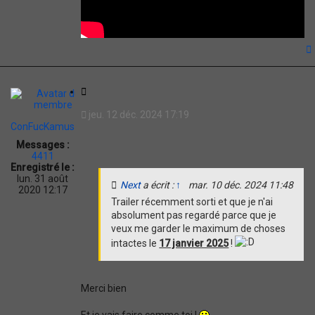
t
C
i
jeu. 12 déc. 2024 17:19
t
ConFucKamus
a
Messages :
t
4411
i
Enregistré le :
o
lun. 31 août
Next
a écrit :
↑
mar. 10 déc. 2024 11:48
n
2020 12:17
Trailer récemment sorti et que je n'ai
absolument pas regardé parce que je
veux me garder le maximum de choses
intactes le
17 janvier 2025
!
Merci bien