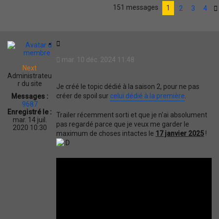
e
e
151 messages
c
c
1
2
3
4
h
h
e
e
r
r
c
c
C
h
h
i
e
e
mar. 10 déc. 2024 11:48
t
r
a
Next
v
a
Administrateu
a
t
r du site
n
Je créé le topic dédié à la saison 2, pour ne pas
i
c
créer de spoil sur
celui dédié à la première
.
Messages :
o
é
9687
e
n
Enregistré le :
Trailer récemment sorti et que je n'ai absolument
mar. 14 juil.
pas regardé parce que je veux me garder le
2020 10:30
maximum de choses intactes le
17 janvier 2025
!