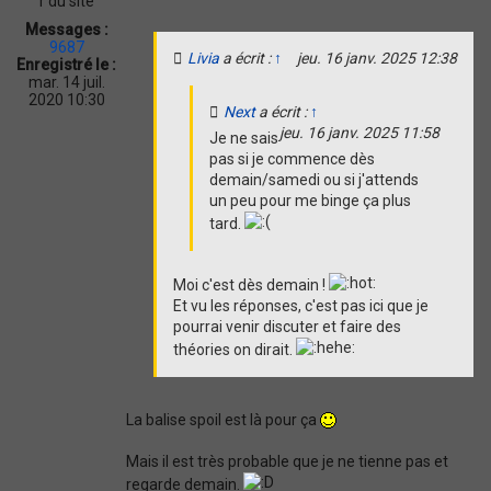
r du site
i
Messages :
o
9687
Livia
a écrit :
↑
jeu. 16 janv. 2025 12:38
n
Enregistré le :
mar. 14 juil.
2020 10:30
Next
a écrit :
↑
jeu. 16 janv. 2025 11:58
Je ne sais
pas si je commence dès
demain/samedi ou si j'attends
un peu pour me binge ça plus
tard.
Moi c'est dès demain !
Et vu les réponses, c'est pas ici que je
pourrai venir discuter et faire des
théories on dirait.
La balise spoil est là pour ça
Mais il est très probable que je ne tienne pas et
regarde demain.