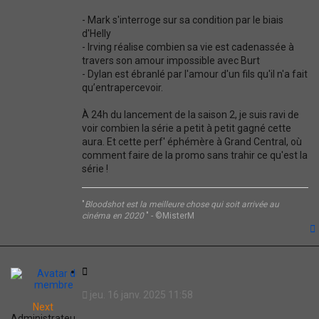
- Mark s'interroge sur sa condition par le biais
d'Helly
- Irving réalise combien sa vie est cadenassée à
travers son amour impossible avec Burt
- Dylan est ébranlé par l'amour d'un fils qu'il n'a fait
qu’entrapercevoir.
À 24h du lancement de la saison 2, je suis ravi de
voir combien la série a petit à petit gagné cette
aura. Et cette perf' éphémère à Grand Central, où
comment faire de la promo sans trahir ce qu'est la
série !
"
Bloodshot est la meilleure chose qui soit arrivée au
cinéma en 2020
" - ©MisterM
t
C
i
jeu. 16 janv. 2025 11:58
t
Next
a
Administrateu