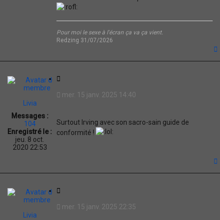
Pour moi le sexe à l'écran ça va ça vient.
Redzing 31/07/2026
t
C
i
mer. 15 janv. 2025 14:40
t
Livia
a
Messages :
t
Surtout Irving avec son sacro-sain guide de
104
i
Enregistré le :
conformité !
o
jeu. 8 oct.
n
2020 22:53
t
C
i
mer. 15 janv. 2025 22:35
t
Livia
a