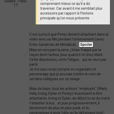
Solaire - Paris
comprenant mieux ce qu'il a dû
17
traverser. Car avant il me semblait plus
accessoire par rapport à l'histoire
principale qu'on nous présente.
C'est surtout que Petey devient attachant dans la
vidéo avec sa fille pendant l'enterrement (avec
Enter Sandman de Metallica)...
Mais en revoyant la série, j'étais frappé par la
façon dont l'acteur joue quand il vit chez Mark.
Cette dépression, cette fatigue... qui ne veut pas
partir.
Je me suis rendu compte en regardant ce
personnage que je pouvais mettre le nom de
certains collègues sur ce visage.
Mais de base, tous les acteurs "employés" (Mark,
Helly, Irving, Dylan et Petey) réussissent à être
attachants. Irving et Dylan, au début tu as du mal à
t'attacher à eux... et puis progressivement, il
deviennent de plus en plus punk, et tu
commences à avoir hâte qu'ils défoncent tout !