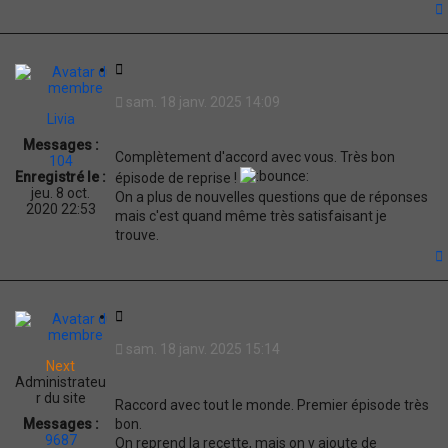
t
C
i
sam. 18 janv. 2025 14:09
t
Livia
a
Messages :
t
Complètement d'accord avec vous. Très bon
104
i
Enregistré le :
épisode de reprise !
o
jeu. 8 oct.
On a plus de nouvelles questions que de réponses
n
2020 22:53
mais c'est quand même très satisfaisant je
trouve.
t
C
i
sam. 18 janv. 2025 15:14
t
Next
a
Administrateu
t
r du site
Raccord avec tout le monde. Premier épisode très
i
bon.
Messages :
o
9687
On reprend la recette, mais on y ajoute de