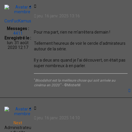
t
C
i
jeu. 16 janv. 2025 13:16
t
ConFucKamus
a
Messages :
t
Pour ma part, rien ne m'arrêtera demain !
4411
i
Enregistré le :
o
lun. 31 août
Tellement heureux de voir le cercle d'admirateurs
n
2020 12:17
autour de la série.
Il y a deux ans quand je l'ai découvert, on était pas
super nombreux à en parler.
"
Bloodshot est la meilleure chose qui soit arrivée au
cinéma en 2020
" - ©MisterM
t
C
i
jeu. 16 janv. 2025 14:10
t
Next
a
Administrateu
t