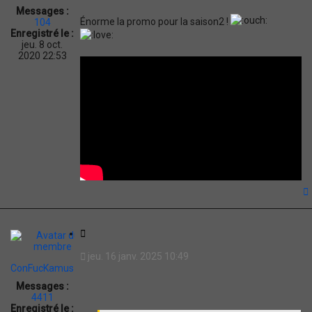
Messages :
t
Énorme la promo pour la saison2 !
104
i
Enregistré le :
o
jeu. 8 oct.
n
2020 22:53
t
C
i
jeu. 16 janv. 2025 10:49
t
ConFucKamus
a
Messages :
t
4411
i
Enregistré le :