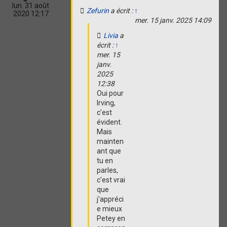
o
lun. 31 août
Zefurin
a écrit :
↑
n
2020 12:17
mer. 15 janv. 2025 14:09
Livia
a
écrit :
↑
mer. 15
janv.
2025
12:38
Oui pour
Irving,
c'est
évident.
Mais
mainten
ant que
tu en
parles,
c'est vrai
que
j'appréci
e mieux
Petey en