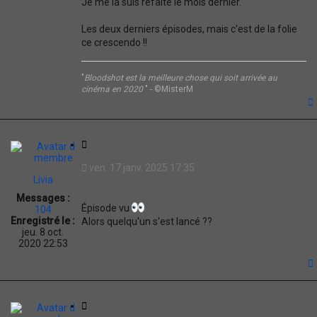
Je me la suis refaite le mois dernier.
Les deux derniers épisodes, mais c'est de la folie
ce crescendo !!
"
Bloodshot est la meilleure chose qui soit arrivée au
cinéma en 2020
" - ©MisterM
t
C
i
ven. 17 janv. 2025 17:35
t
Livia
a
Messages :
t
Épisode vu
104
i
Enregistré le :
Alors quelqu'un s'est lancé ??
o
jeu. 8 oct.
n
2020 22:53
t
C