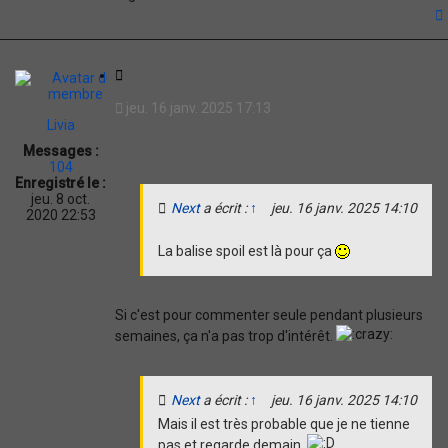
t
C
i
jeu. 16 janv. 2025 17:13
t
Livia
a
Messages :
t
104
i
Enregistré le :
o
jeu. 8 oct.
Next
a écrit :
↑
jeu. 16 janv. 2025 14:10
n
2020 22:53
La balise spoil est là pour ça
Si c'est pour commenter seule pendant plusieurs
semaines, ça n'a pas trop d'intérêt.
Next
a écrit :
↑
jeu. 16 janv. 2025 14:10
Mais il est très probable que je ne tienne
pas et regarde demain.