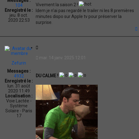
Messages :
t
Vivement la saison 2 !
104
i
Enregistré le :
Idem je n'ai pas regardé le trailer ni les 8 premières
o
jeu. 8 oct.
minutes dispo sur Apple tv pour préserver la
n
2020 22:53
surprise.
t
C
i
mar. 14 janv. 2025 12:01
t
Zefurin
a
Messages :
t
DU CALME !
4932
i
Enregistré le :
o
lun. 31 août
n
2020 11:49
Localisation :
Voie Lactée -
Système
Solaire - Paris
17