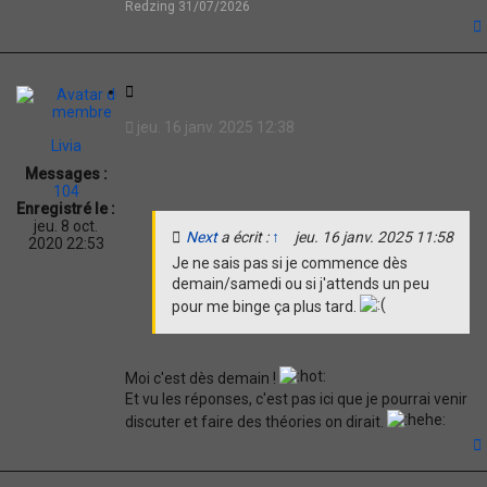
Redzing 31/07/2026
t
C
i
jeu. 16 janv. 2025 12:38
t
Livia
a
Messages :
t
104
i
Enregistré le :
o
jeu. 8 oct.
Next
a écrit :
↑
jeu. 16 janv. 2025 11:58
n
2020 22:53
Je ne sais pas si je commence dès
demain/samedi ou si j'attends un peu
pour me binge ça plus tard.
Moi c'est dès demain !
Et vu les réponses, c'est pas ici que je pourrai venir
discuter et faire des théories on dirait.