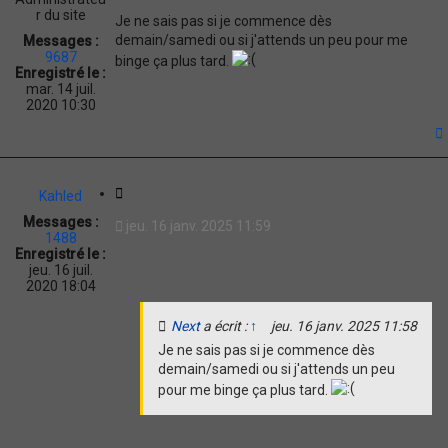
t
r du site
Je ne sais pas si je commence dès
i
demain/samedi ou si j'attends un peu pour me
Messages :
o
9687
binge ça plus tard.
n
Enregistré le :
mar. 14 juil.
2020 10:30
t
C
Kahled
i
Messages :
jeu. 16 janv. 2025 11:59
t
1488
a
Enregistré le :
jeu. 16 juil.
t
2020 18:04
i
o
Next
a écrit :
↑
jeu. 16 janv. 2025 11:58
n
Je ne sais pas si je commence dès
demain/samedi ou si j'attends un peu
pour me binge ça plus tard.