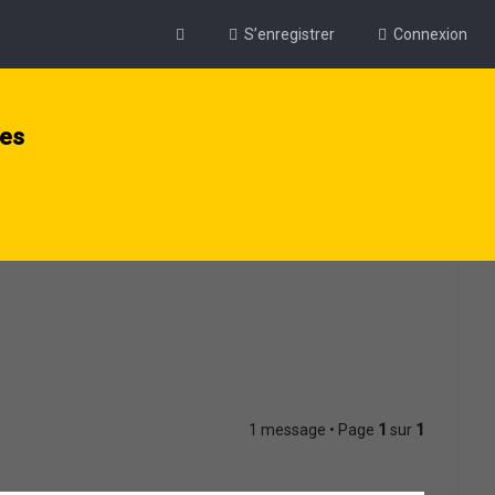
S’enregistrer
Connexion
ies
1 message • Page
1
sur
1