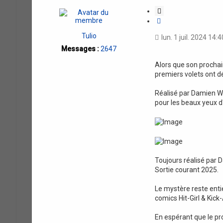
e
e
r
r
C
c
c
i
h
h
t
e
e
Tulio
lun. 1 juil. 2024 14:4
a
r
a
v
Messages :
2647
t
a
i
n
Alors que son prochai
o
c
premiers volets ont dé
n
é
e
Réalisé par Damien Wa
pour les beaux yeux 
Toujours réalisé par 
Sortie courant 2025.
Le mystère reste enti
comics Hit-Girl & Kick
En espérant que le pro