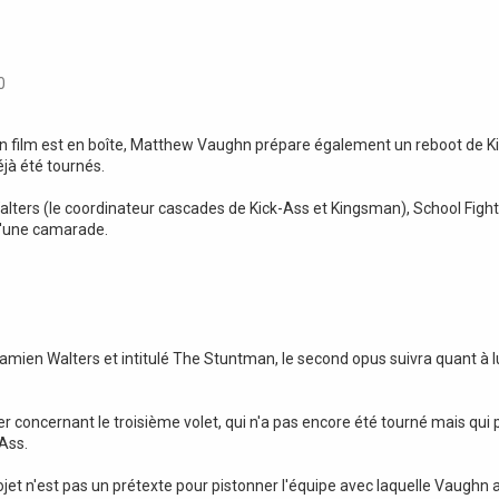
0
n film est en boîte, Matthew Vaughn prépare également un reboot de Kick
jà été tournés.
lters (le coordinateur cascades de Kick-Ass et Kingsman), School Fight 
d'une camarade.
Damien Walters et intitulé The Stuntman, le second opus suivra quant à
er concernant le troisième volet, qui n'a pas encore été tourné mais qui
-Ass.
jet n'est pas un prétexte pour pistonner l'équipe avec laquelle Vaughn a 