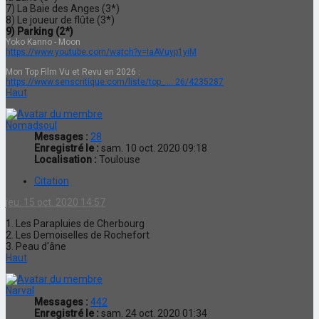
7) La Baie des Anges (3*)
8) Le joueur de flûte (3*)
9) Parking (2*)
Yoko Kanno - Moon
https://www.youtube.com/watch?v=IaAVuyp1yiM
Mon Top Film Vu et Revu en 2026 :
https://www.senscritique.com/liste/top_ ... 26/4235287
Haut
Nomadsoul
Messages :
28
Enregistré le :
sam. 10 oct. 2020 09:18
Localisation :
Toulouse
Citation
jeu. 15 oct. 2020 14:57
1. Les Parapluies de Cherbourg
2. Les Demoiselles de Rochefort
3. Peau d'âne
Haut
Narval
Messages :
442
Enregistré le :
sam. 24 oct. 2020 01:34