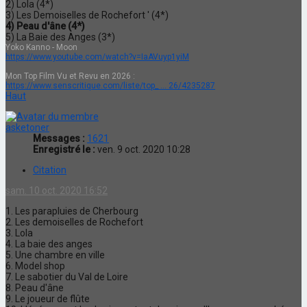
2) Lola (4*)
3) Les Demoiselles de Rochefort ' (4*)
4) Peau d'âne (4*)
5) La Baie des Anges (3*)
Yoko Kanno - Moon
https://www.youtube.com/watch?v=IaAVuyp1yiM
Mon Top Film Vu et Revu en 2026 :
https://www.senscritique.com/liste/top_ ... 26/4235287
Haut
asketoner
Messages :
1621
Enregistré le :
ven. 9 oct. 2020 10:28
Citation
sam. 10 oct. 2020 16:52
1. Les parapluies de Cherbourg
2. Les demoiselles de Rochefort
3. Lola
4. La baie des anges
5. Une chambre en ville
6. Model shop
7. Le sabotier du Val de Loire
8. Peau d'âne
9. Le joueur de flûte