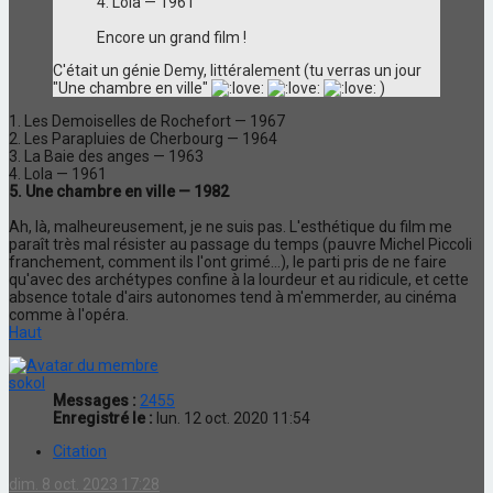
4. Lola — 1961
Encore un grand film !
C'était un génie Demy, littéralement (tu verras un jour
"Une chambre en ville"
)
1. Les Demoiselles de Rochefort — 1967
2. Les Parapluies de Cherbourg — 1964
3. La Baie des anges — 1963
4. Lola — 1961
5. Une chambre en ville — 1982
Ah, là, malheureusement, je ne suis pas. L'esthétique du film me
paraît très mal résister au passage du temps (pauvre Michel Piccoli
franchement, comment ils l'ont grimé...), le parti pris de ne faire
qu'avec des archétypes confine à la lourdeur et au ridicule, et cette
absence totale d'airs autonomes tend à m'emmerder, au cinéma
comme à l'opéra.
Haut
sokol
Messages :
2455
Enregistré le :
lun. 12 oct. 2020 11:54
Citation
dim. 8 oct. 2023 17:28