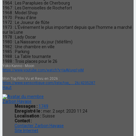
1964 : Les Parapluies de Cherbourg
1967 : Les Demoiselles de Rochefort
1968 : Model Shop
1970 : Peau d'âne
1972 : Le Joueur de flûte
1973 : L'Événement le plus important depuis que l'homme a marché
sur la Lune
1978 : Lady Oscar
1980 : La Naissance du jour (téléfilm)
1982 : Une chambre en ville
1985 : Parking
1988 : La Table tournante
1988 : Trois places pour le 26
Yoko Kanno - Moon
https://www.youtube.com/watch?v=IaAVuyp1yiM
Mon Top Film Vu et Revu en 2026 :
https://www.senscritique.com/liste/top_ ... 26/4235287
Haut
Zarbon Hayase
Messages :
1749
Enregistré le :
mer. 2 sept. 2020 11:24
Localisation :
Suisse
Contact :
Contacter Zarbon Hayase
Site Internet