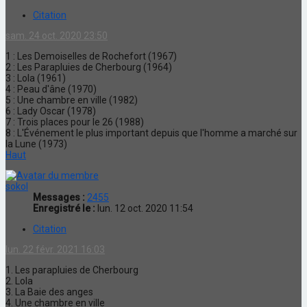
Citation
sam. 24 oct. 2020 23:50
1 : Les Demoiselles de Rochefort (1967)
2 : Les Parapluies de Cherbourg (1964)
3 : Lola (1961)
4 : Peau d'âne (1970)
5 : Une chambre en ville (1982)
6 : Lady Oscar (1978)
7 : Trois places pour le 26 (1988)
8 : L'Événement le plus important depuis que l'homme a marché sur
la Lune (1973)
Haut
sokol
Messages :
2455
Enregistré le :
lun. 12 oct. 2020 11:54
Citation
lun. 22 févr. 2021 16:03
1. Les parapluies de Cherbourg
2. Lola
3. La Baie des anges
4. Une chambre en ville