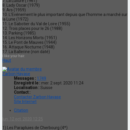
7. La Luxure (1961)
8. Lady Oscar (1979)
9. Ars (1959)
10. L'Evénement le plus important depuis que l'homme a marché sur
la Lune (1972)
11. Le Sabotier du Val de Loire (1955)
12. Trois places pour le 26 (1988)
13. Parking (1985)
14. Les Horizons Morts (1951)
15. Le Pont de Mauves (1944)
16. Attaque Nocturne (1948)
17. La Ballerine (non daté)
I like your hair.
Haut
Zarbon Hayase
Messages :
1749
Enregistré le :
mer. 2 sept. 2020 11:24
Localisation :
Suisse
Contact :
Contacter Zarbon Hayase
Site Internet
Citation
lun. 12 oct. 2020 12:25
1) Les Parapluies de Cherbourg (4*)