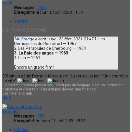
sokol
Messages :
2455
Enregistré le :
lun. 12 oct. 2020 11:54
Citation
lun. 15 mars 2021 09:46
Mr-Orange
a écrit :
↑
lun. 22 févr. 2021 23:47
1. Les
Demoiselles de Rochefort — 1967
2. Les Parapluies de Cherbourg — 1964
3. La Baie des anges — 1963
4. Lola — 1961
Encore un grand film !
C'était un génie Demy, littéralement (tu verras un jour "Une chambre
en ville"
)
"Le cinéma n'existe pas en soi, il n'est pas un langage. Il est un instrument
d’analyse et c'est tout. Il ne doit pas devenir une fin en soi".
Jean-Marie Straub
Haut
B-Lyndon
Messages :
956
Enregistré le :
sam. 10 oct. 2020 09:31
Citation