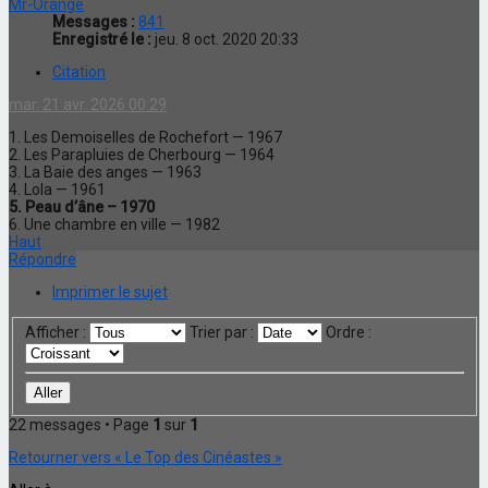
Mr-Orange
Messages :
841
Enregistré le :
jeu. 8 oct. 2020 20:33
Citation
mar. 21 avr. 2026 00:29
1. Les Demoiselles de Rochefort — 1967
2. Les Parapluies de Cherbourg — 1964
3. La Baie des anges — 1963
4. Lola — 1961
5. Peau d’âne – 1970
6. Une chambre en ville — 1982
Haut
Répondre
Imprimer le sujet
Afficher :
Trier par :
Ordre :
22 messages • Page
1
sur
1
Retourner vers « Le Top des Cinéastes »