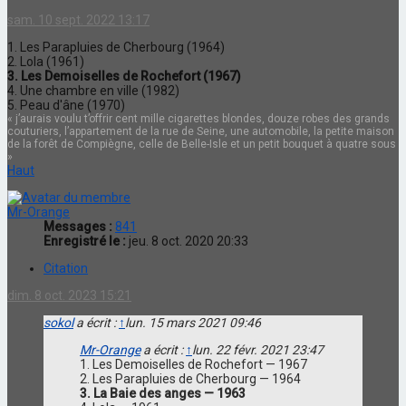
sam. 10 sept. 2022 13:17
1. Les Parapluies de Cherbourg (1964)
2. Lola (1961)
3. Les Demoiselles de Rochefort (1967)
4. Une chambre en ville (1982)
5. Peau d'âne (1970)
« j’aurais voulu t’offrir cent mille cigarettes blondes, douze robes des grands
couturiers, l’appartement de la rue de Seine, une automobile, la petite maison
de la forêt de Compiègne, celle de Belle-Isle et un petit bouquet à quatre sous
»
Haut
Mr-Orange
Messages :
841
Enregistré le :
jeu. 8 oct. 2020 20:33
Citation
dim. 8 oct. 2023 15:21
sokol
a écrit :
↑
lun. 15 mars 2021 09:46
Mr-Orange
a écrit :
↑
lun. 22 févr. 2021 23:47
1. Les Demoiselles de Rochefort — 1967
2. Les Parapluies de Cherbourg — 1964
3. La Baie des anges — 1963