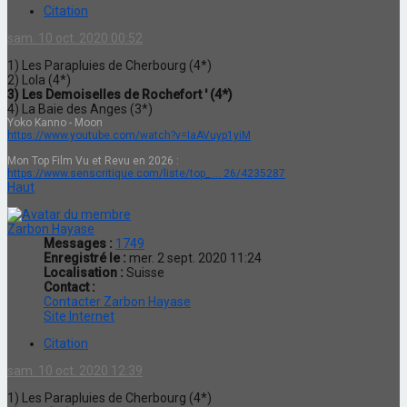
Citation
sam. 10 oct. 2020 00:52
1) Les Parapluies de Cherbourg (4*)
2) Lola (4*)
3) Les Demoiselles de Rochefort ' (4*)
4) La Baie des Anges (3*)
Yoko Kanno - Moon
https://www.youtube.com/watch?v=IaAVuyp1yiM
Mon Top Film Vu et Revu en 2026 :
https://www.senscritique.com/liste/top_ ... 26/4235287
Haut
Zarbon Hayase
Messages :
1749
Enregistré le :
mer. 2 sept. 2020 11:24
Localisation :
Suisse
Contact :
Contacter Zarbon Hayase
Site Internet
Citation
sam. 10 oct. 2020 12:39
1) Les Parapluies de Cherbourg (4*)