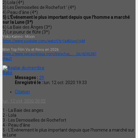
2) Lola (4*)
3) Les Demoiselles de Rochefort ' (4*)
4) Peau d'âne (4*)
5) L'Événement le plus important depuis que l'homme a marché
sur la Lune (3*)
6) La Baie des Anges (3*)
7) Le joueur de flûte (3*)
Yoko Kanno - Moon
https://www.youtube.com/watch?v=IaAVuyp1yiM
Mon Top Film Vu et Revu en 2026 :
https://www.senscritique.com/liste/top_ ... 26/4235287
Haut
Babs
Messages :
29
Enregistré le :
lun. 12 oct. 2020 19:33
Citation
lun. 12 oct. 2020 20:02
1 - La Baie des anges
2 - Lola
3 - Les Demoiselles de Rochefort
4 - Peau d'âne
5 - L'Événement le plus important depuis que l'homme a marché sur
la Lune