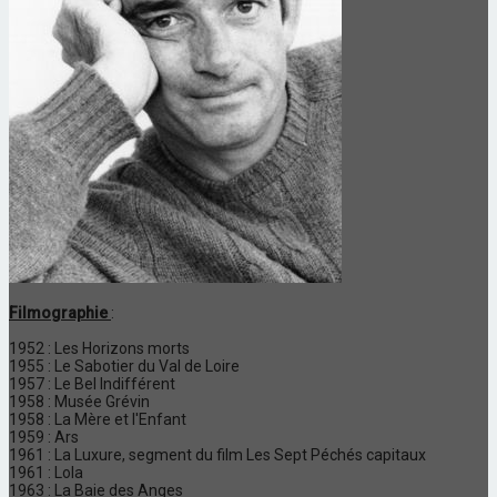
Filmographie
:
1952 : Les Horizons morts
1955 : Le Sabotier du Val de Loire
1957 : Le Bel Indifférent
1958 : Musée Grévin
1958 : La Mère et l'Enfant
1959 : Ars
1961 : La Luxure, segment du film Les Sept Péchés capitaux
1961 : Lola
1963 : La Baie des Anges