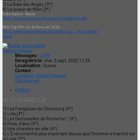
7) La Baie des Anges (3*)
8) Le joueur de flûte (3*)
Yoko Kanno - Moon
https://www.youtube.com/watch?v=IaAVuyp1yiM
Mon Top Film Vu et Revu en 2026 :
https://www.senscritique.com/liste/top_ ... 26/4235287
Haut
Zarbon Hayase
Messages :
1749
Enregistré le :
mer. 2 sept. 2020 11:24
Localisation :
Suisse
Contact :
Contacter Zarbon Hayase
Site Internet
Citation
jeu. 15 oct. 2020 11:53
1) Les Parapluies de Cherbourg (4*)
2) Lola (4*)
3) Les Demoiselles de Rochefort ' (4*)
4) Peau d'âne (4*)
5) Une chambre en ville (4*)
6) L'Événement le plus important depuis que l'homme a marché sur
la Lune (3*)