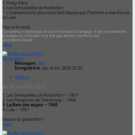
5. Peau d'âne
6. Les Demoiselles de Rochefort
7. L'événement le plus important depuis que l'homme a marché sur
la Lune
Pas vu le reste...
"Le cinéma n'existe pas en soi, il n'est pas un langage. Il est un instrument
d’analyse et c'est tout. Il ne doit pas devenir une fin en soi".
Jean-Marie Straub
Haut
Mr-Orange
Messages :
841
Enregistré le :
jeu. 8 oct. 2020 20:33
Citation
lun. 22 févr. 2021 23:47
1. Les Demoiselles de Rochefort — 1967
2. Les Parapluies de Cherbourg — 1964
3. La Baie des anges — 1963
4. Lola — 1961
Encore un grand film !
Haut