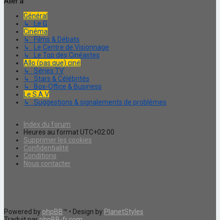
Aller à
Général
↳ Le G
Cinéma
↳ Films & Débats
↳ Le Centre de Visionnage
↳ Le Top des Cinéastes
Allo (pas que) ciné
↳ Séries TV
↳ Stars & Célébrités
↳ Box-Office & Business
Le S.A.V
↳ Suggestions & signalements de problèmes
Index du forum
Heures au format
UTC+02:00
Supprimer les cookies
Confidentialité
Conditions
Nous contacter
Powered by
phpBB
™
• Design by
PlanetStyles
Traduit par
phpBB-fr.com