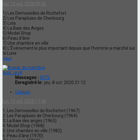
lun. 12 oct. 2020 09:45
1) Les Demoiselles de Rochefort
2) Les Parapluies de Cherbourg
3) Lola
4) La Baie des Anges
5) Model Shop
6) Peau d'âne
7) Une chambre en ville
8) L'Événement le plus important depuis que l'homme a marché sur
la Lune
Haut
groil_groil
Messages :
5072
Enregistré le :
jeu. 8 oct. 2020 21:12
Citation
lun. 12 oct. 2020 11:46
1. Les Demoiselles de Rochefort (1967)
2. Les Parapluies de Cherbourg (1964)
3. La Baie des anges (1963)
4. Model Shop (1968)
5. Une chambre en ville (1982)
6. Peau d'âne (1970)