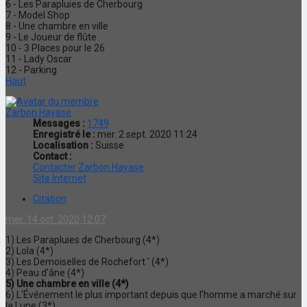
6 - Les Parapluies de Cherbourg
7 - Model Shop
8 - Une chambre en ville
9 - Le Joueur de flûte
10 - 3 Places pour le 26
11 - Lady Oscar
12 - Parking
Haut
Zarbon Hayase
Messages :
1749
Enregistré le :
mer. 2 sept. 2020 11:24
Localisation :
Suisse
Contact :
Contacter Zarbon Hayase
Site Internet
Citation
mer. 14 oct. 2020 12:07
1) Les Parapluies de Cherbourg (4*)
2) Lola (4*)
3) Les Demoiselles de Rochefort ' (4*)
4) Peau d'âne (4*)
5) Une chambre en ville (4*)
6) L'Événement le plus important depuis que l'homme a marché sur
la Lune (3*)