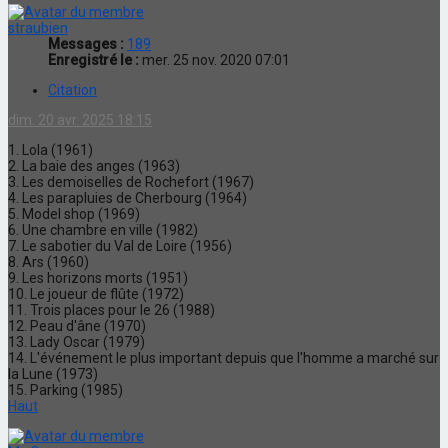
straubien
Messages :
189
Enregistré le :
mer. 25 nov. 2020 07:01
Citation
dim. 20 avr. 2025 18:15
1. Lola (1961)
2. La baie des anges (1963)
3. Les demoiselles de Rochefort (1967)
4. Les parapluies de Cherbourg (1964)
5. Model shop (1969)
6. Une chambre en ville (1982)
7. Le sabotier du Val de Loire (1956)
8. Ars (1960)
9. Les horizons morts (1951)
10. Le joueur de flûte (1972)
11. Trois places pour le 26 (1988)
12. Peau d'âne (1970)
13. Lady Oscar (1979)
14. L'événement le plus important depuis que l'homme a marché sur
la Lune (1973)
15. Parking (1985)
Haut