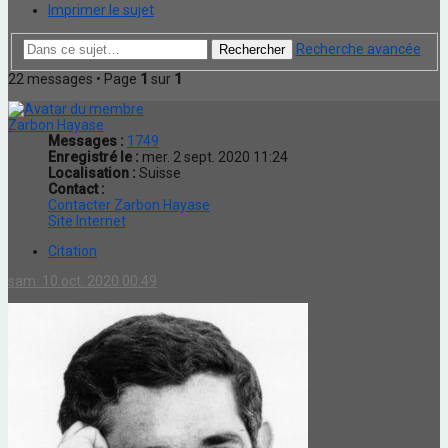
Imprimer le sujet
Recherche avancée
Rechercher
22 messages • Page
1
sur
1
Zarbon Hayase
Messages :
1749
Enregistré le :
mer. 2 sept. 2020 11:24
Localisation :
Suisse
Contact :
Contacter Zarbon Hayase
Site Internet
Citation
sam. 10 oct. 2020 00:49