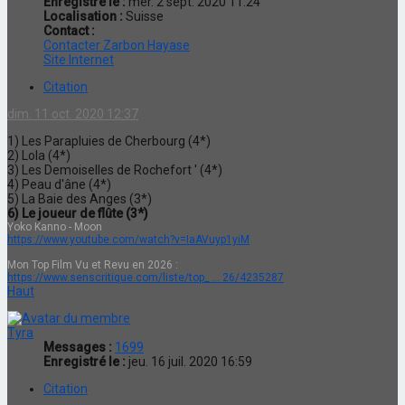
Enregistré le :
mer. 2 sept. 2020 11:24
Localisation :
Suisse
Contact :
Contacter Zarbon Hayase
Site Internet
Citation
dim. 11 oct. 2020 12:37
1) Les Parapluies de Cherbourg (4*)
2) Lola (4*)
3) Les Demoiselles de Rochefort ' (4*)
4) Peau d'âne (4*)
5) La Baie des Anges (3*)
6) Le joueur de flûte (3*)
Yoko Kanno - Moon
https://www.youtube.com/watch?v=IaAVuyp1yiM
Mon Top Film Vu et Revu en 2026 :
https://www.senscritique.com/liste/top_ ... 26/4235287
Haut
Tyra
Messages :
1699
Enregistré le :
jeu. 16 juil. 2020 16:59
Citation