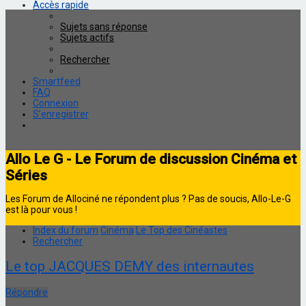
Accès rapide
Sujets sans réponse
Sujets actifs
Rechercher
Smartfeed
FAQ
Connexion
S’enregistrer
Allo Le G - Le Forum de discussion Cinéma et
Séries
Les Forum de Allociné ne répondent plus ? Pas de soucis, Allo-Le-G
est là pour vous !
Index du forum
Cinéma
Le Top des Cinéastes
Rechercher
Le top JACQUES DEMY des internautes
Répondre