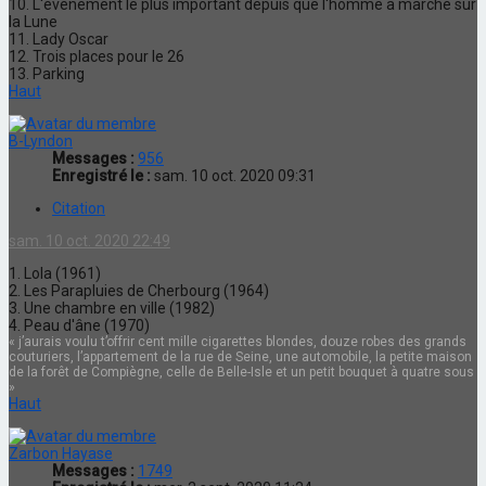
10. L'événement le plus important depuis que l'homme a marché sur
la Lune
11. Lady Oscar
12. Trois places pour le 26
13. Parking
Haut
B-Lyndon
Messages :
956
Enregistré le :
sam. 10 oct. 2020 09:31
Citation
sam. 10 oct. 2020 22:49
1. Lola (1961)
2. Les Parapluies de Cherbourg (1964)
3. Une chambre en ville (1982)
4. Peau d'âne (1970)
« j’aurais voulu t’offrir cent mille cigarettes blondes, douze robes des grands
couturiers, l’appartement de la rue de Seine, une automobile, la petite maison
de la forêt de Compiègne, celle de Belle-Isle et un petit bouquet à quatre sous
»
Haut
Zarbon Hayase
Messages :
1749