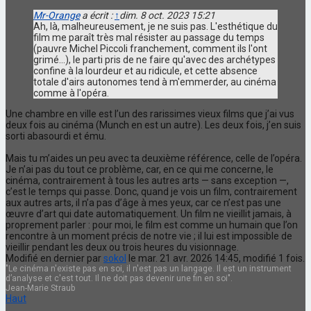
Mr-Orange
a écrit :
↑
dim. 8 oct. 2023 15:21
Ah, là, malheureusement, je ne suis pas. L'esthétique du
film me paraît très mal résister au passage du temps
(pauvre Michel Piccoli franchement, comment ils l'ont
grimé...), le parti pris de ne faire qu'avec des archétypes
confine à la lourdeur et au ridicule, et cette absence
totale d'airs autonomes tend à m'emmerder, au cinéma
comme à l'opéra.
Une chambre en ville est l’un des rarissimes vieux films que j’ai vus
deux fois au cinéma (Munch en est un autre). Les deux fois, j’en suis
sorti abasourdi et ému.
Mais tu m’aides un peu avec ta deuxième référence, celle de l’opéra.
Je n’ai pas du tout ce problème, car, en ce qui me concerne, le
cinéma, contrairement à tous les autres arts — sans exception —,
c’est le temps qui passe. Donc, quand je vois un film, contrairement
aux autres arts, il n’a pas d’âge à mes yeux, car ce n’est pas une
œuvre d’art qui date automatiquement. Un film ne vieillit jamais, à
proprement parler : pour moi, le film est comme un humain que l’on
rencontre à un moment précis de notre vie ; il lui est impossible de
vieillir pendant les deux ou trois heures du visionnage.
Modifié en dernier par
sokol
le mar. 21 avr. 2026 14:45, modifié 1 fois.
"Le cinéma n'existe pas en soi, il n'est pas un langage. Il est un instrument
d’analyse et c'est tout. Il ne doit pas devenir une fin en soi".
Jean-Marie Straub
Haut