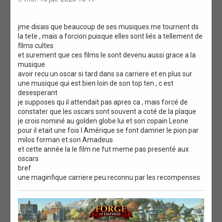
t
i
o
jme disais que beaucoup de ses musiques me tournent ds
la tete , mais a forciori puisque elles sont liés a tellement de
n
films cultes
et surement que ces films le sont devenu aussi grace a la
musique
avoir recu un oscar si tard dans sa carriere et en plus sur
une musique qui est bien loin de son top ten , c est
desesperant
je supposes qu il attendait pas apres ca , mais forcé de
constater que les oscars sont souvent a coté de la plaque
je crois nominé au golden globe lui et son copain Leone
pour il etait une fois l Amérique se font damner le pion par
milos forman et son Amadeus
et cette année la le film ne fut meme pas presenté aux
oscars
bref
une maginfique carriere peu reconnu par les recompenses