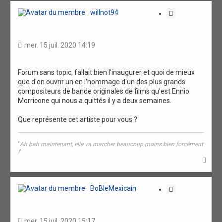
h
c
c
willnot94
C
h
h
e
e
e
i
r
a
r
t
v
a
mer. 15 juil. 2020 14:19
a
t
n
c
i
é
o
Forum sans topic, fallait bien l'inaugurer et quoi de mieux
e
que d'en ouvrir un en l'hommage d'un des plus grands
n
compositeurs de bande originales de films qu'est Ennio
Morricone qui nous a quittés il y a deux semaines.
Que représente cet artiste pour vous ?
"
Ah bah maintenant, elle va marcher beaucoup moins bien forcément
!
"
H
a
u
t
BoBleMexicain
C
i
t
a
mer. 15 juil. 2020 15:17