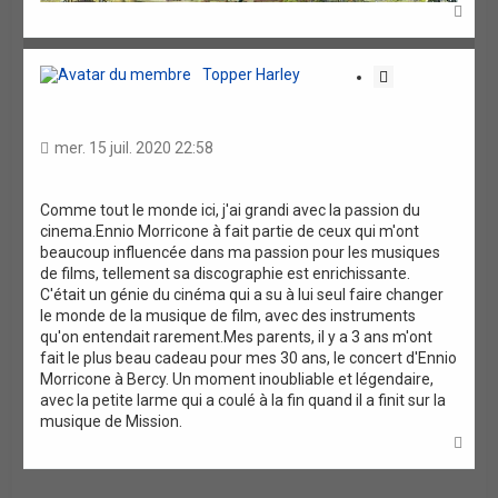
H
a
u
t
Topper Harley
C
i
t
a
mer. 15 juil. 2020 22:58
t
i
o
Comme tout le monde ici, j'ai grandi avec la passion du
cinema.Ennio Morricone à fait partie de ceux qui m'ont
n
beaucoup influencée dans ma passion pour les musiques
de films, tellement sa discographie est enrichissante.
C'était un génie du cinéma qui a su à lui seul faire changer
le monde de la musique de film, avec des instruments
qu'on entendait rarement.Mes parents, il y a 3 ans m'ont
fait le plus beau cadeau pour mes 30 ans, le concert d'Ennio
Morricone à Bercy. Un moment inoubliable et légendaire,
avec la petite larme qui a coulé à la fin quand il a finit sur la
musique de Mission.
H
a
u
t