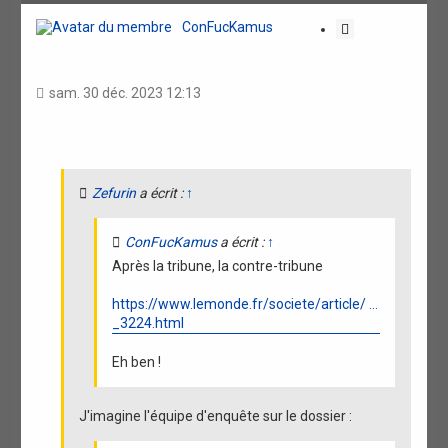
u
t
ConFucKamus
C
i
t
a
sam. 30 déc. 2023 12:13
t
i
o
n
Zefurin
a écrit :
↑
ConFucKamus
a écrit :
↑
Après la tribune, la contre-tribune
https://www.lemonde.fr/societe/article/ ...
_3224.html
Eh ben !
J'imagine l'équipe d'enquête sur le dossier :