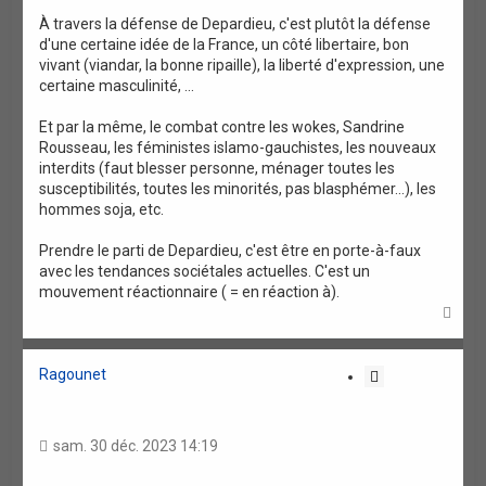
n
À travers la défense de Depardieu, c'est plutôt la défense
d'une certaine idée de la France, un côté libertaire, bon
vivant (viandar, la bonne ripaille), la liberté d'expression, une
certaine masculinité, ...
Et par la même, le combat contre les wokes, Sandrine
Rousseau, les féministes islamo-gauchistes, les nouveaux
interdits (faut blesser personne, ménager toutes les
susceptibilités, toutes les minorités, pas blasphémer...), les
hommes soja, etc.
Prendre le parti de Depardieu, c'est être en porte-à-faux
avec les tendances sociétales actuelles. C'est un
mouvement réactionnaire ( = en réaction à).
H
a
u
t
Ragounet
C
i
t
a
sam. 30 déc. 2023 14:19
t
i