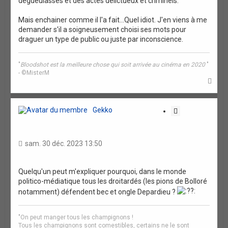
dégueulasses et des actes délictueux et criminels.
Mais enchainer comme il l'a fait...Quel idiot. J'en viens à me
demander s'il a soigneusement choisi ses mots pour
draguer un type de public ou juste par inconscience.
"
Bloodshot est la meilleure chose qui soit arrivée au cinéma en 2020
"
- ©MisterM
H
a
u
t
Gekko
C
i
t
a
sam. 30 déc. 2023 13:50
t
i
o
Quelqu'un peut m'expliquer pourquoi, dans le monde
politico-médiatique tous les droitardés (les pions de Bolloré
n
notamment) défendent bec et ongle Depardieu ?
"On peut manger tous les champignons !
Tous les champignons sont comestibles, certains ne le sont