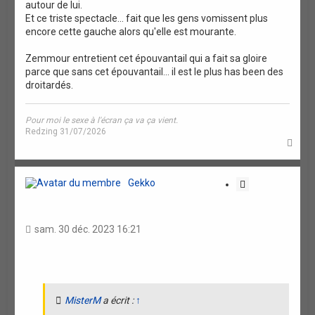
autour de lui.
Et ce triste spectacle... fait que les gens vomissent plus
encore cette gauche alors qu'elle est mourante.
Zemmour entretient cet épouvantail qui a fait sa gloire
parce que sans cet épouvantail... il est le plus has been des
droitardés.
Pour moi le sexe à l'écran ça va ça vient.
Redzing 31/07/2026
H
a
u
t
Gekko
C
i
t
a
sam. 30 déc. 2023 16:21
t
i
o
n
MisterM
a écrit :
↑