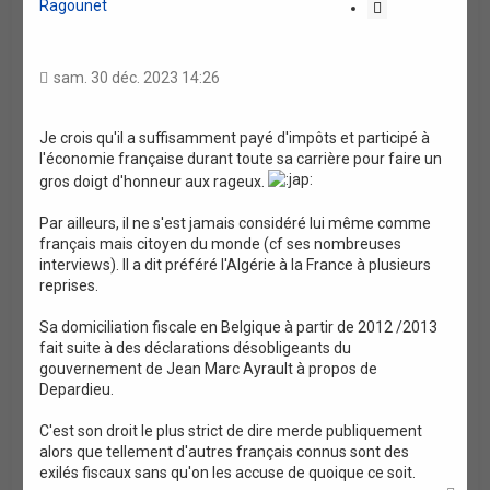
Ragounet
C
i
t
a
sam. 30 déc. 2023 14:26
t
i
o
Je crois qu'il a suffisamment payé d'impôts et participé à
l'économie française durant toute sa carrière pour faire un
n
gros doigt d'honneur aux rageux.
Par ailleurs, il ne s'est jamais considéré lui même comme
français mais citoyen du monde (cf ses nombreuses
interviews). Il a dit préféré l'Algérie à la France à plusieurs
reprises.
Sa domiciliation fiscale en Belgique à partir de 2012 /2013
fait suite à des déclarations désobligeants du
gouvernement de Jean Marc Ayrault à propos de
Depardieu.
C'est son droit le plus strict de dire merde publiquement
alors que tellement d'autres français connus sont des
exilés fiscaux sans qu'on les accuse de quoique ce soit.