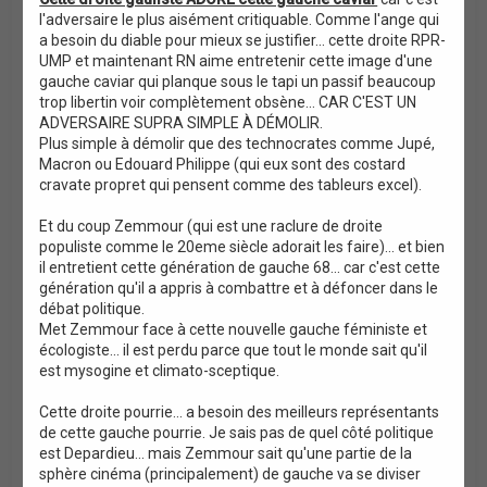
l'adversaire le plus aisément critiquable. Comme l'ange qui
a besoin du diable pour mieux se justifier... cette droite RPR-
UMP et maintenant RN aime entretenir cette image d'une
gauche caviar qui planque sous le tapi un passif beaucoup
trop libertin voir complètement obsène... CAR C'EST UN
ADVERSAIRE SUPRA SIMPLE À DÉMOLIR.
Plus simple à démolir que des technocrates comme Jupé,
Macron ou Edouard Philippe (qui eux sont des costard
cravate propret qui pensent comme des tableurs excel).
Et du coup Zemmour (qui est une raclure de droite
populiste comme le 20eme siècle adorait les faire)... et bien
il entretient cette génération de gauche 68... car c'est cette
génération qu'il a appris à combattre et à défoncer dans le
débat politique.
Met Zemmour face à cette nouvelle gauche féministe et
écologiste... il est perdu parce que tout le monde sait qu'il
est mysogine et climato-sceptique.
Cette droite pourrie... a besoin des meilleurs représentants
de cette gauche pourrie. Je sais pas de quel côté politique
est Depardieu... mais Zemmour sait qu'une partie de la
sphère cinéma (principalement) de gauche va se diviser