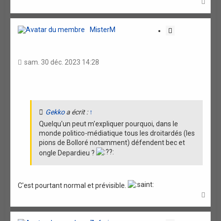
H
a
u
t
MisterM
C
i
t
a
sam. 30 déc. 2023 14:28
t
i
o
n
Gekko
a écrit :
↑
Quelqu'un peut m'expliquer pourquoi, dans le
monde politico-médiatique tous les droitardés (les
pions de Bolloré notamment) défendent bec et
ongle Depardieu ?
C'est pourtant normal et prévisible.
H
a
u
t