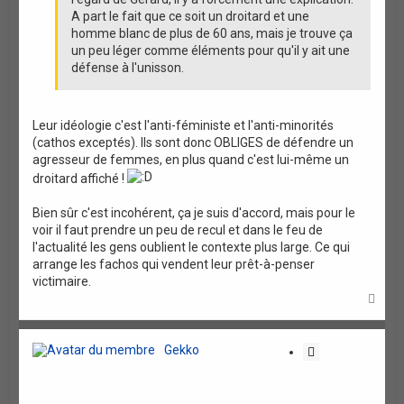
A part le fait que ce soit un droitard et une
homme blanc de plus de 60 ans, mais je trouve ça
un peu léger comme éléments pour qu'il y ait une
défense à l'unisson.
Leur idéologie c'est l'anti-féministe et l'anti-minorités
(cathos exceptés). Ils sont donc OBLIGES de défendre un
agresseur de femmes, en plus quand c'est lui-même un
droitard affiché !
Bien sûr c'est incohérent, ça je suis d'accord, mais pour le
voir il faut prendre un peu de recul et dans le feu de
l'actualité les gens oublient le contexte plus large. Ce qui
arrange les fachos qui vendent leur prêt-à-penser
victimaire.
H
a
u
t
Gekko
C
i
t