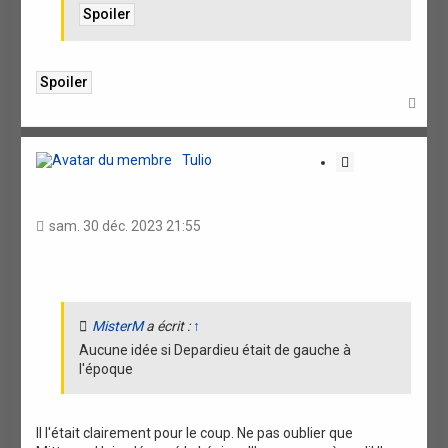
H
a
u
t
Tulio
C
i
t
a
sam. 30 déc. 2023 21:55
t
i
o
n
MisterM
a écrit :
↑
Aucune idée si Depardieu était de gauche à
l'époque
Il l'était clairement pour le coup. Ne pas oublier que