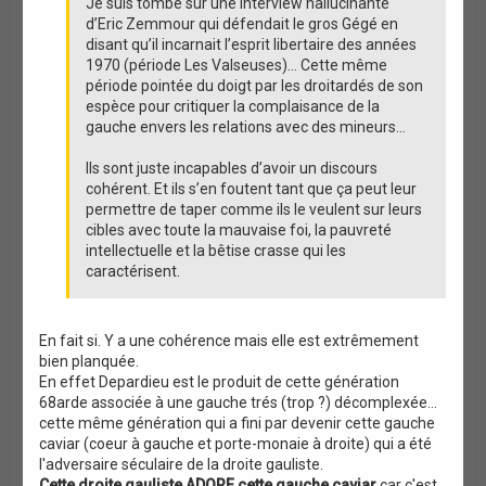
Je suis tombé sur une interview hallucinante
d’Eric Zemmour qui défendait le gros Gégé en
disant qu’il incarnait l’esprit libertaire des années
1970 (période Les Valseuses)… Cette même
période pointée du doigt par les droitardés de son
espèce pour critiquer la complaisance de la
gauche envers les relations avec des mineurs…
Ils sont juste incapables d’avoir un discours
cohérent. Et ils s’en foutent tant que ça peut leur
permettre de taper comme ils le veulent sur leurs
cibles avec toute la mauvaise foi, la pauvreté
intellectuelle et la bêtise crasse qui les
caractérisent.
En fait si. Y a une cohérence mais elle est extrêmement
bien planquée.
En effet Depardieu est le produit de cette génération
68arde associée à une gauche trés (trop ?) décomplexée...
cette même génération qui a fini par devenir cette gauche
caviar (coeur à gauche et porte-monaie à droite) qui a été
l'adversaire séculaire de la droite gauliste.
Cette droite gauliste ADORE cette gauche caviar
car c'est