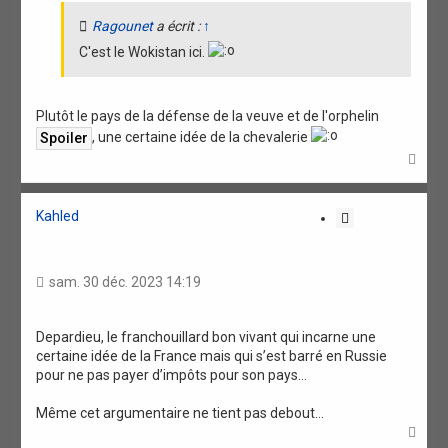
n
Ragounet
a écrit :
↑
C'est le Wokistan ici.
Plutôt le pays de la défense de la veuve et de l'orphelin
, une certaine idée de la chevalerie
H
a
u
t
Kahled
C
i
t
a
sam. 30 déc. 2023 14:19
t
i
o
Depardieu, le franchouillard bon vivant qui incarne une
certaine idée de la France mais qui s’est barré en Russie
n
pour ne pas payer d’impôts pour son pays…
Même cet argumentaire ne tient pas debout…
H
a