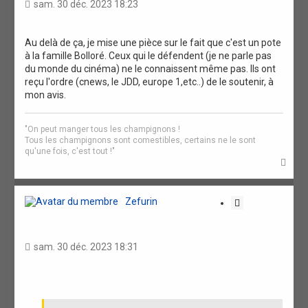
a
sam. 30 déc. 2023 18:23
t
i
o
Au delà de ça, je mise une pièce sur le fait que c'est un pote
à la famille Bolloré. Ceux qui le défendent (je ne parle pas
n
du monde du cinéma) ne le connaissent même pas. Ils ont
reçu l'ordre (cnews, le JDD, europe 1,etc..) de le soutenir, à
mon avis.
"On peut manger tous les champignons !
Tous les champignons sont comestibles, certains ne le sont
qu'une fois, c'est tout !"
H
a
u
t
Zefurin
C
i
t
a
sam. 30 déc. 2023 18:31
t
i
o
n