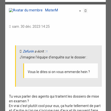
u
t
MisterM
C
i
t
a
sam. 30 déc. 2023 14:25
t
i
o
n
Zefurin
a écrit :
↑
J'imagine l'équipe d'enquête sur le dossier :
Vous le dites si on vous emmerde hein ?
Tu veux parler des agents qui traitent les dossiers de mise
en examen ?
En vrai c'est plutôt cool pour eux, ça hurle tellement de part
et d'autre qu'on ne s'occupe pas d'eux et ils peuvent faire