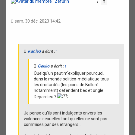
Zefurin
C
i
t
a
sam. 30 déc. 2023 14:42
t
i
o
n
Kahled
a écrit :
↑
Gekko
a écrit :
↑
Quelqu'un peut m'expliquer pourquoi,
dans le monde politico-médiatique tous
les droitardés (les pions de Bolloré
notamment) défendent bec et ongle
Depardieu ?
Je pense qu’ils sont indulgents envers les
violences sexuelles tant qu’elles ne sont pas
commises par des étrangers…