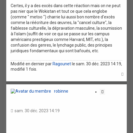
o
Certes, il y a des excès dans cette réaction mais on ne peut
pas nier que le Wokistan et tout ce que cela englobe
n
(comme " metoo ") charrie lui aussi bon nombre d'excès
comme la réécriture des œuvres, la "cancel culture", la
faiblesse culturelle, la dépravation masculine, la soumission
à l'islam (suffit de voir ce qui se passe sur les campus
américains prestigieux comme Harvard, MIT, etc.), la
confusion des genres, le lynchage public, des principes
juridiques fondamentaux qui sont bafoués, etc.
Modifié en dernier par
Ragounet
le sam. 30 déc. 2023 14:19,
modifié 1 fois.
H
a
u
t
robinne
C
i
t
a
sam. 30 déc. 2023 14:19
t
i
o