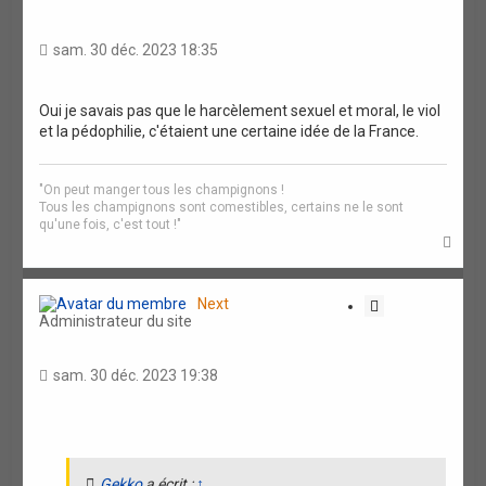
i
t
a
sam. 30 déc. 2023 18:35
t
i
o
Oui je savais pas que le harcèlement sexuel et moral, le viol
et la pédophilie, c'étaient une certaine idée de la France.
n
"On peut manger tous les champignons !
Tous les champignons sont comestibles, certains ne le sont
qu'une fois, c'est tout !"
H
a
u
t
Next
C
Administrateur du site
i
t
a
sam. 30 déc. 2023 19:38
t
i
o
n
Gekko
a écrit :
↑