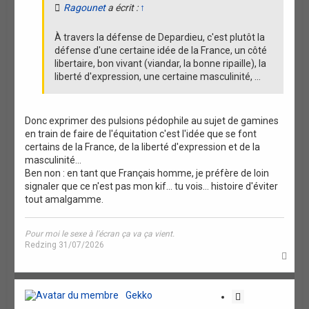
Ragounet
a écrit :
↑
À travers la défense de Depardieu, c'est plutôt la
défense d'une certaine idée de la France, un côté
libertaire, bon vivant (viandar, la bonne ripaille), la
liberté d'expression, une certaine masculinité, ...
Donc exprimer des pulsions pédophile au sujet de gamines
en train de faire de l'équitation c'est l'idée que se font
certains de la France, de la liberté d'expression et de la
masculinité...
Ben non : en tant que Français homme, je préfère de loin
signaler que ce n'est pas mon kif... tu vois... histoire d'éviter
tout amalgamme.
Pour moi le sexe à l'écran ça va ça vient.
Redzing 31/07/2026
H
a
u
t
Gekko
C