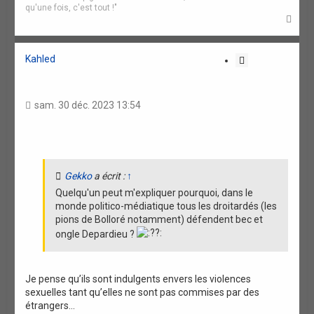
qu'une fois, c'est tout !"
H
a
u
t
Kahled
C
i
t
a
sam. 30 déc. 2023 13:54
t
i
o
n
Gekko
a écrit :
↑
Quelqu'un peut m'expliquer pourquoi, dans le
monde politico-médiatique tous les droitardés (les
pions de Bolloré notamment) défendent bec et
ongle Depardieu ?
Je pense qu’ils sont indulgents envers les violences
sexuelles tant qu’elles ne sont pas commises par des
étrangers…