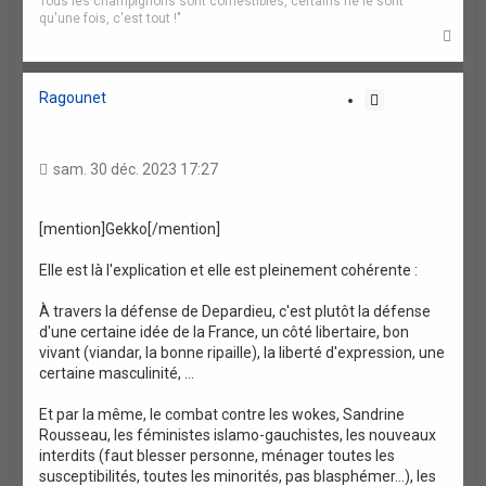
Tous les champignons sont comestibles, certains ne le sont
qu'une fois, c'est tout !"
H
a
u
t
Ragounet
C
i
t
a
sam. 30 déc. 2023 17:27
t
i
o
[mention]Gekko[/mention]
n
Elle est là l'explication et elle est pleinement cohérente :
À travers la défense de Depardieu, c'est plutôt la défense
d'une certaine idée de la France, un côté libertaire, bon
vivant (viandar, la bonne ripaille), la liberté d'expression, une
certaine masculinité, ...
Et par la même, le combat contre les wokes, Sandrine
Rousseau, les féministes islamo-gauchistes, les nouveaux
interdits (faut blesser personne, ménager toutes les
susceptibilités, toutes les minorités, pas blasphémer...), les