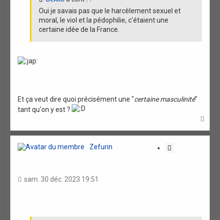
Oui je savais pas que le harcèlement sexuel et
moral, le viol et la pédophilie, c'étaient une
certaine idée de la France.
Et ça veut dire quoi précisément une "
certaine masculinité
"
tant qu'on y est ?
H
a
u
t
Zefurin
C
i
t
a
sam. 30 déc. 2023 19:51
t
i
o
n