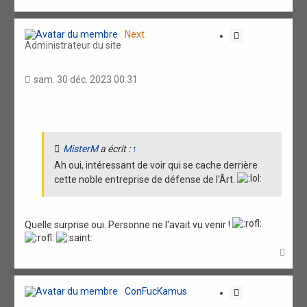
a
u
t
Next
C
Administrateur du site
i
t
a
sam. 30 déc. 2023 00:31
t
i
o
n
MisterM
a écrit :
↑
Ah oui, intéressant de voir qui se cache derrière
cette noble entreprise de défense de l'Ârt.
Quelle surprise oui. Personne ne l'avait vu venir !
H
a
u
t
ConFucKamus
C
i