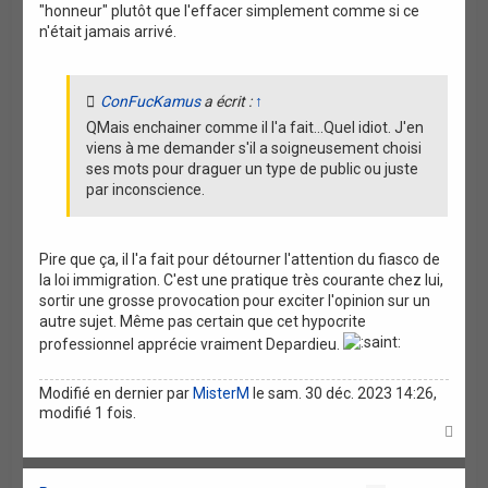
"honneur" plutôt que l'effacer simplement comme si ce
n'était jamais arrivé.
ConFucKamus
a écrit :
↑
QMais enchainer comme il l'a fait...Quel idiot. J'en
viens à me demander s'il a soigneusement choisi
ses mots pour draguer un type de public ou juste
par inconscience.
Pire que ça, il l'a fait pour détourner l'attention du fiasco de
la loi immigration. C'est une pratique très courante chez lui,
sortir une grosse provocation pour exciter l'opinion sur un
autre sujet. Même pas certain que cet hypocrite
professionnel apprécie vraiment Depardieu.
Modifié en dernier par
MisterM
le sam. 30 déc. 2023 14:26,
modifié 1 fois.
H
a
u
t