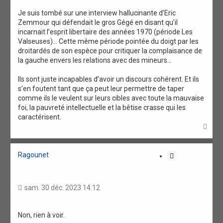
Je suis tombé sur une interview hallucinante d’Eric
Zemmour qui défendait le gros Gégé en disant qu’il
incarnait l’esprit libertaire des années 1970 (période Les
Valseuses)… Cette même période pointée du doigt par les
droitardés de son espèce pour critiquer la complaisance de
la gauche envers les relations avec des mineurs…
Ils sont juste incapables d’avoir un discours cohérent. Et ils
s’en foutent tant que ça peut leur permettre de taper
comme ils le veulent sur leurs cibles avec toute la mauvaise
foi, la pauvreté intellectuelle et la bêtise crasse qui les
caractérisent.
H
a
u
t
Ragounet
C
i
t
a
sam. 30 déc. 2023 14:12
t
i
o
Non, rien à voir.