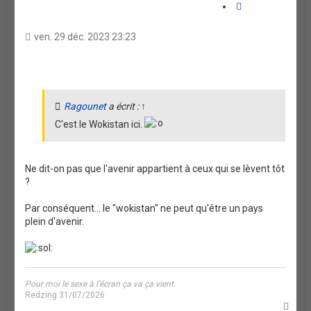
r
a
r
i
e
v
t
n
a
t
a
ven. 29 déc. 2023 23:23
n
e
t
c
é
i
e
o
n
Ragounet
a écrit :
↑
C'est le Wokistan ici.
Ne dit-on pas que l'avenir appartient à ceux qui se lèvent tôt
?
Par conséquent... le "wokistan" ne peut qu'être un pays
plein d'avenir.
Pour moi le sexe à l'écran ça va ça vient.
Redzing 31/07/2026
H