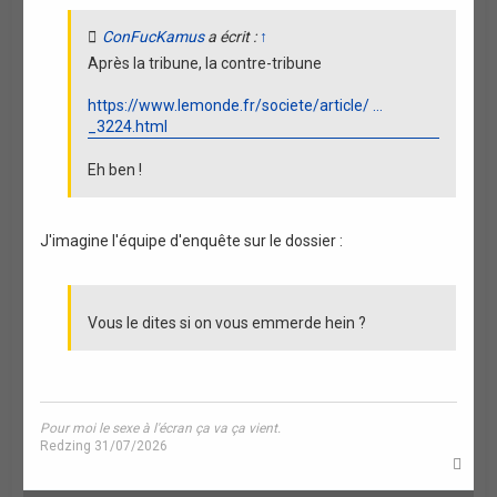
n
ConFucKamus
a écrit :
↑
Après la tribune, la contre-tribune
https://www.lemonde.fr/societe/article/ ...
_3224.html
Eh ben !
J'imagine l'équipe d'enquête sur le dossier :
Vous le dites si on vous emmerde hein ?
Pour moi le sexe à l'écran ça va ça vient.
Redzing 31/07/2026
H
a