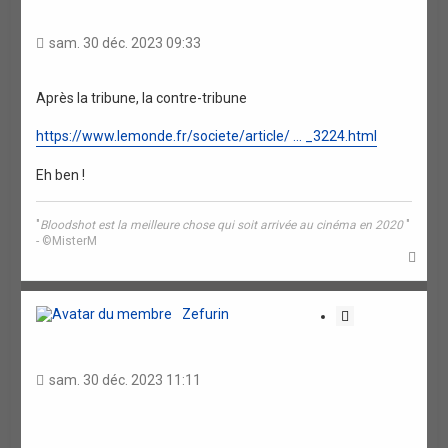
t
a
sam. 30 déc. 2023 09:33
t
i
o
Après la tribune, la contre-tribune
n
https://www.lemonde.fr/societe/article/ ... _3224.html
Eh ben !
"
Bloodshot est la meilleure chose qui soit arrivée au cinéma en 2020
"
- ©MisterM
H
a
u
t
Zefurin
C
i
t
a
sam. 30 déc. 2023 11:11
t
i
o