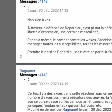
Messages :
4149
C
i
sam. 30 déc. 2023 14:12
t
a
Non, rien à voir.
t
i
À travers la défense de Depardieu, c'est plutôt la défens
o
liberté d'expression, une certaine masculinité, ...
n
Et par la même, le combat contre les wokes, Sandrine 
ménager toutes les susceptibilités, toutes les minorit
Prendre le parti de Depardieu, c'est être en porte-à-f
H
a
u
t
Ragounet
Messages :
4149
C
i
sam. 30 déc. 2023 14:19
t
a
Certes, il y a des excès dans cette réaction mais on n
t
nombre d'excès comme la réécriture des œuvres, la "canc
i
voir ce qui se passe sur les campus américains prestig
o
juridiques fondamentaux qui sont bafoués, etc.
n
Modifié en dernier par
Ragounet
le sam. 30 déc. 2023 1