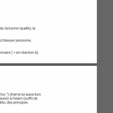
, la bonne ripaille), la
ut blesser personne,
naire ( = en réaction à).
oo ") charrie lui aussi bon
sion à l'islam (suffit de
lic, des principes