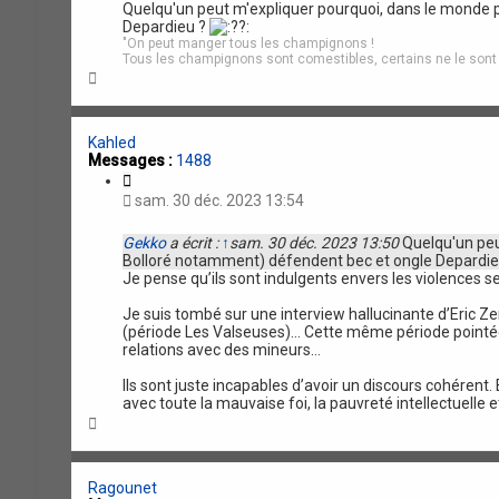
Quelqu'un peut m'expliquer pourquoi, dans le monde p
t
Depardieu ?
i
"On peut manger tous les champignons !
o
Tous les champignons sont comestibles, certains ne le sont qu
n
H
a
u
t
Kahled
Messages :
1488
C
i
sam. 30 déc. 2023 13:54
t
a
Gekko
a écrit :
↑
sam. 30 déc. 2023 13:50
Quelqu'un peut
t
Bolloré notamment) défendent bec et ongle Depardi
i
Je pense qu’ils sont indulgents envers les violences 
o
n
Je suis tombé sur une interview hallucinante d’Eric Ze
(période Les Valseuses)… Cette même période pointée 
relations avec des mineurs…
Ils sont juste incapables d’avoir un discours cohérent. 
avec toute la mauvaise foi, la pauvreté intellectuelle e
H
a
u
t
Ragounet