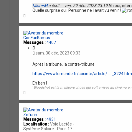
a
MisterM
a écrit :
↑
ven. 29 déc. 2023 23:19
Ah oui, intér
t
Quelle surprise oui. Personne ne l'avait vu venir !
i
H
o
a
n
u
t
ConFucKamus
Messages :
4407
C
i
sam. 30 déc. 2023 09:33
t
a
Après la tribune, la contre-tribune
t
i
https://www.lemonde.fr/societe/article/ ... _3224.htm
o
n
Eh ben !
"
Bloodshot est la meilleure chose qui soit arrivée au cinéma e
H
a
u
t
Zefurin
Messages :
4931
Localisation :
Voie Lactée -
Système Solaire - Paris 17