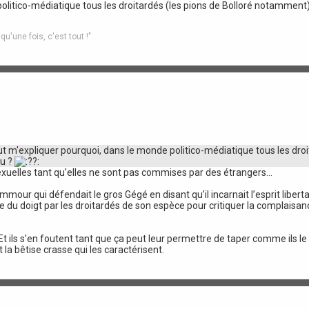
olitico-médiatique tous les droitardés (les pions de Bolloré notamment
'une fois, c'est tout !"
 m'expliquer pourquoi, dans le monde politico-médiatique tous les droi
eu ?
sexuelles tant qu’elles ne sont pas commises par des étrangers…
mmour qui défendait le gros Gégé en disant qu’il incarnait l’esprit liber
du doigt par les droitardés de son espèce pour critiquer la complaisan
Et ils s’en foutent tant que ça peut leur permettre de taper comme ils le 
t la bêtise crasse qui les caractérisent.