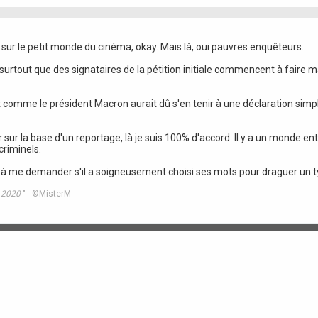
e sur le petit monde du cinéma, okay. Mais là, oui pauvres enquêteurs...
, surtout que des signataires de la pétition initiale commencent à faire m
out comme le président Macron aurait dû s'en tenir à une déclaration simp
 sur la base d'un reportage, là je suis 100% d'accord. Il y a un monde en
criminels.
ens à me demander s'il a soigneusement choisi ses mots pour draguer un t
n 2020
" - ©MisterM