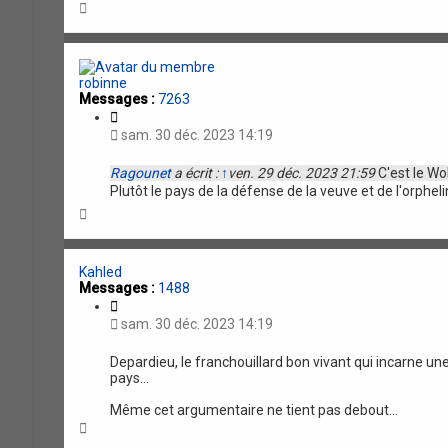
H
a
u
t
robinne
Messages :
7263
C
i
sam. 30 déc. 2023 14:19
t
a
Ragounet
a écrit :
↑
ven. 29 déc. 2023 21:59
C'est le Wok
t
Plutôt le pays de la défense de la veuve et de l'orphel
i
o
H
n
a
u
t
Kahled
Messages :
1488
C
i
sam. 30 déc. 2023 14:19
t
a
Depardieu, le franchouillard bon vivant qui incarne un
t
pays…
i
o
Même cet argumentaire ne tient pas debout…
n
H
a