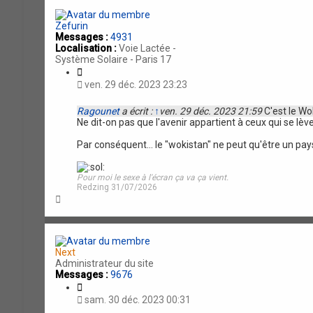
e
e
r
r
c
c
Zefurin
h
h
Messages :
4931
e
e
Localisation :
Voie Lactée -
r
a
Système Solaire - Paris 17
v
C
a
i
ven. 29 déc. 2023 23:23
n
t
c
a
Ragounet
a écrit :
↑
ven. 29 déc. 2023 21:59
C'est le Wok
é
t
Ne dit-on pas que l'avenir appartient à ceux qui se lève
e
i
o
Par conséquent... le "wokistan" ne peut qu'être un pays
n
Pour moi le sexe à l'écran ça va ça vient.
Redzing 31/07/2026
H
a
u
t
Next
Administrateur du site
Messages :
9676
C
i
sam. 30 déc. 2023 00:31
t