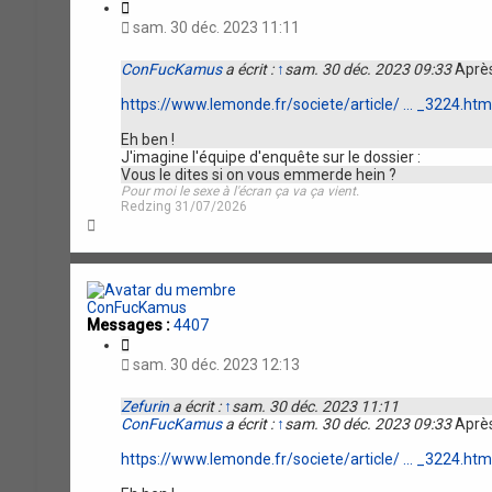
C
i
sam. 30 déc. 2023 11:11
t
a
ConFucKamus
a écrit :
↑
sam. 30 déc. 2023 09:33
Après 
t
i
https://www.lemonde.fr/societe/article/ ... _3224.htm
o
n
Eh ben !
J'imagine l'équipe d'enquête sur le dossier :
Vous le dites si on vous emmerde hein ?
Pour moi le sexe à l'écran ça va ça vient.
Redzing 31/07/2026
H
a
u
t
ConFucKamus
Messages :
4407
C
i
sam. 30 déc. 2023 12:13
t
a
Zefurin
a écrit :
↑
sam. 30 déc. 2023 11:11
t
ConFucKamus
a écrit :
↑
sam. 30 déc. 2023 09:33
Après 
i
o
https://www.lemonde.fr/societe/article/ ... _3224.htm
n