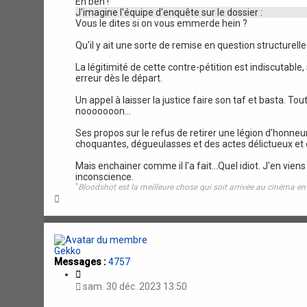
Eh ben !
J'imagine l'équipe d'enquête sur le dossier :
Vous le dites si on vous emmerde hein ?
Qu'il y ait une sorte de remise en question structurell
La légitimité de cette contre-pétition est indiscutable
erreur dès le départ.
Un appel à laisser la justice faire son taf et basta. T
nooooooon...
Ses propos sur le refus de retirer une légion d'honneur
choquantes, dégueulasses et des actes délictueux et 
Mais enchainer comme il l'a fait...Quel idiot. J'en vi
inconscience.
"
Bloodshot est la meilleure chose qui soit arrivée au cinéma e
H
a
u
t
Gekko
Messages :
4757
C
i
sam. 30 déc. 2023 13:50
t
a