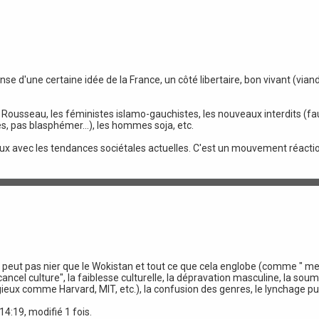
e d'une certaine idée de la France, un côté libertaire, bon vivant (viandar
Rousseau, les féministes islamo-gauchistes, les nouveaux interdits (fa
és, pas blasphémer...), les hommes soja, etc.
aux avec les tendances sociétales actuelles. C'est un mouvement réaction
e peut pas nier que le Wokistan et tout ce que cela englobe (comme " met
el culture", la faiblesse culturelle, la dépravation masculine, la soumis
ieux comme Harvard, MIT, etc.), la confusion des genres, le lynchage pub
4:19, modifié 1 fois.