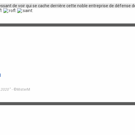
essant de voir qui se cache derrière cette noble entreprise de défense de
l
n 2020
" - ©MisterM