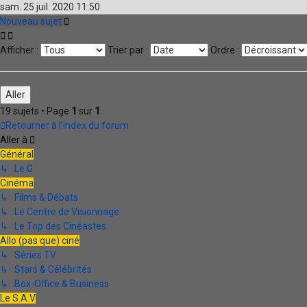
sam. 25 juil. 2020 11:50
Nouveau sujet
Afficher :
Trier par :
Ordre :
19 sujets • Page
1
sur
1
Retourner à l’index du forum
Aller à
Général
↳ Le G
Cinéma
↳ Films & Débats
↳ Le Centre de Visionnage
↳ Le Top des Cinéastes
Allo (pas que) ciné
↳ Séries TV
↳ Stars & Célébrités
↳ Box-Office & Business
Le S.A.V