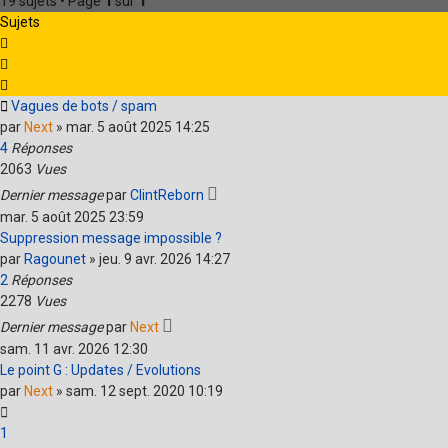
19 sujets • Page
1
sur
1
Sujets
Vagues de bots / spam
par
Next
»
mar. 5 août 2025 14:25
4
Réponses
2063
Vues
Dernier message
par
ClintReborn
mar. 5 août 2025 23:59
Suppression message impossible ?
par
Ragounet
»
jeu. 9 avr. 2026 14:27
2
Réponses
2278
Vues
Dernier message
par
Next
sam. 11 avr. 2026 12:30
Le point G : Updates / Evolutions
par
Next
»
sam. 12 sept. 2020 10:19
1