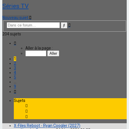
Séries TV
Nouveau sujet
Recherche
Rechercher
avancée
204 sujets
Page
1
Aller à la page :
sur
9
1
2
3
4
5
…
9
Suivante
Sujets
X-Files Reboot - Ryan Coogler (2027)