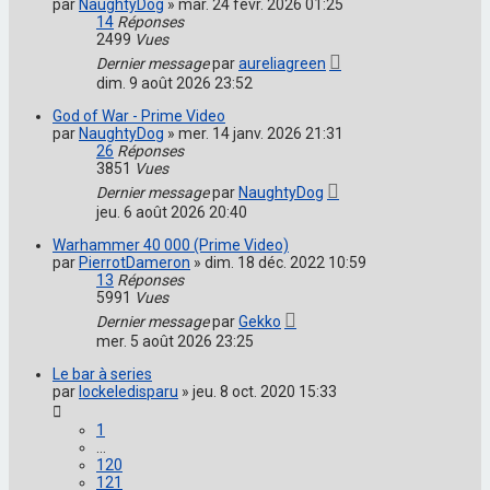
par
NaughtyDog
»
mar. 24 févr. 2026 01:25
14
Réponses
2499
Vues
Dernier message
par
aureliagreen
dim. 9 août 2026 23:52
God of War - Prime Video
par
NaughtyDog
»
mer. 14 janv. 2026 21:31
26
Réponses
3851
Vues
Dernier message
par
NaughtyDog
jeu. 6 août 2026 20:40
Warhammer 40 000 (Prime Video)
par
PierrotDameron
»
dim. 18 déc. 2022 10:59
13
Réponses
5991
Vues
Dernier message
par
Gekko
mer. 5 août 2026 23:25
Le bar à series
par
lockeledisparu
»
jeu. 8 oct. 2020 15:33
1
…
120
121