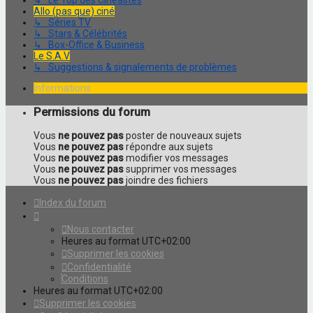
↳ Le Top des Cinéastes
Allo (pas que) ciné
↳ Séries TV
↳ Stars & Célébrités
↳ Box-Office & Business
Le S.A.V
↳ Suggestions & signalements de problèmes
Informations
Permissions du forum
Vous
ne pouvez pas
poster de nouveaux sujets
Vous
ne pouvez pas
répondre aux sujets
Vous
ne pouvez pas
modifier vos messages
Vous
ne pouvez pas
supprimer vos messages
Vous
ne pouvez pas
joindre des fichiers
Index du forum
Nous contacter
Heures au format
UTC+02:00
Supprimer les cookies
Confidentialité
Conditions
Heures au format
UTC+02:00
Supprimer les cookies