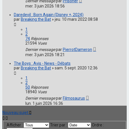
Dernier message
par
Prisoner
mer. 3 juin 2026 18:56
Daredevil : Born Again (Disney +, 2024)
par
Breaking the Bat
»
jeu. 10 mars 2022 08:58
1
2
74
Réponses
21594
Vues
Dernier message
par
PierrotDameron
mer. 3 juin 2026 18:21
The Boys : Avis - News - Débats
par
Breaking the Bat
»
sam. 5 sept. 2020 12:36
1
2
50
Réponses
18940
Vues
Dernier message
par
Filmosaurus
lun. 1 juin 2026 16:36
Nouveau sujet
Afficher :
Trier par :
Ordre :