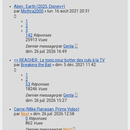
Alien : Earth (2025, Disney+)
par
Mothra2000
»
lun. 16 août 2021 20:31
1
2
3
142
Réponses
25913
Vues
Dernier message
par
Genla
dim. 26 juil. 2026 16:49
=> REACHER : Le topic pour botter des culs à la TV
par
Breaking the Bat
»
dim. 5 déc. 2021 11:42
1
2
53
Réponses
18246
Vues
Dernier message
par
Genla
dim. 26 juil. 2026 15:27
Carrie (Mike Flanagan, Prime Video)
par
Next
»
dim. 26 juil. 2026 12:58
0
Réponses
862
Vues
Dernier message
par
Next