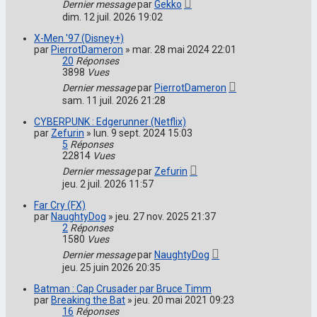
Dernier message
par
Gekko
dim. 12 juil. 2026 19:02
X-Men '97 (Disney+)
par
PierrotDameron
»
mar. 28 mai 2024 22:01
20
Réponses
3898
Vues
Dernier message
par
PierrotDameron
sam. 11 juil. 2026 21:28
CYBERPUNK : Edgerunner (Netflix)
par
Zefurin
»
lun. 9 sept. 2024 15:03
5
Réponses
22814
Vues
Dernier message
par
Zefurin
jeu. 2 juil. 2026 11:57
Far Cry (FX)
par
NaughtyDog
»
jeu. 27 nov. 2025 21:37
2
Réponses
1580
Vues
Dernier message
par
NaughtyDog
jeu. 25 juin 2026 20:35
Batman : Cap Crusader par Bruce Timm
par
Breaking the Bat
»
jeu. 20 mai 2021 09:23
16
Réponses