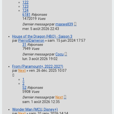
122
123
124
6181
Réponses
1472019
Vues
Dernier message
par
maxwell39
mer. 5 août 2026 22:43
House of the Dragon (HBO) - Saison 3
par
PierrotDameron
»
sam. 15 juin 2024 17:57
31
Réponses
7949
Vues
Dernier message
par
Cocu
lun. 3 août 2026 19:02
From (Paramount+, 2022-202?)
par
Next
»
ven. 26 déc. 2025 10:07
1
2
52
Réponses
5908
Vues
Dernier message
par
Next
sam. 1 août 2026 12:35
Wonder Man (MCU, Disney+)
par
Next
»
sam. 31 janv. 2026 14:14