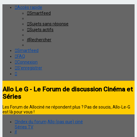
Accès rapide
Smartfeed
Sujets sans réponse
Sujets actifs
Rechercher
Smartfeed
FAQ
Connexion
S’enregistrer
Allo Le G - Le Forum de discussion Cinéma et
Séries
Les Forum de Allociné ne répondent plus ? Pas de soucis, Allo-Le-G
est là pour vous !
Index du forum
Allo (pas que) ciné
Séries TV
Rechercher