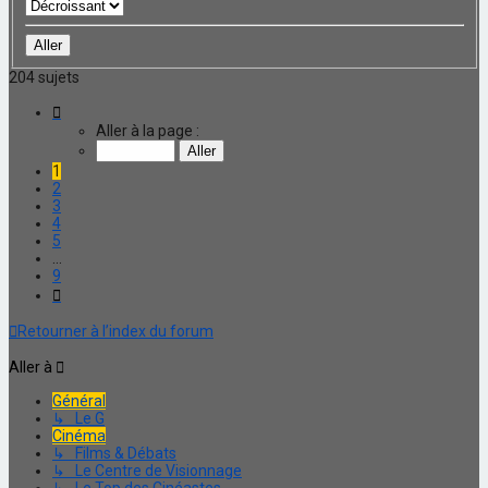
204 sujets
Page
1
Aller à la page :
sur
9
1
2
3
4
5
…
9
Suivante
Retourner à l’index du forum
Aller à
Général
↳ Le G
Cinéma
↳ Films & Débats
↳ Le Centre de Visionnage