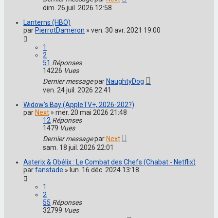
dim. 26 juil. 2026 12:58
Lanterns (HBO)
par
PierrotDameron
»
ven. 30 avr. 2021 19:00
1
2
51
Réponses
14226
Vues
Dernier message
par
NaughtyDog
ven. 24 juil. 2026 22:41
Widow's Bay (AppleTV+, 2026-202?)
par
Next
»
mer. 20 mai 2026 21:48
12
Réponses
1479
Vues
Dernier message
par
Next
sam. 18 juil. 2026 22:01
Asterix & Obélix : Le Combat des Chefs (Chabat - Netflix)
par
fanstade
»
lun. 16 déc. 2024 13:18
1
2
55
Réponses
32799
Vues