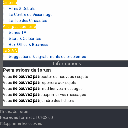
Cinéma
↳ Films & Débats
↳ Le Centre de Visionnage
↳ Le Top des Cinéastes
Allo (pas que) ciné
↳ Séries TV
↳ Stars & Célébrités
↳ Box-Office & Business
Le S.A.V
↳ Suggestions & signalements de problèmes
Informations
Permissions du forum
Vous
ne pouvez pas
poster de nouveaux sujets
Vous
ne pouvez pas
répondre aux sujets
Vous
ne pouvez pas
modifier vos messages
Vous
ne pouvez pas
supprimer vos messages
Vous
ne pouvez pas
joindre des fichiers
Index du forum
Heures au format
UTC+02:00
Supprimer les cookies