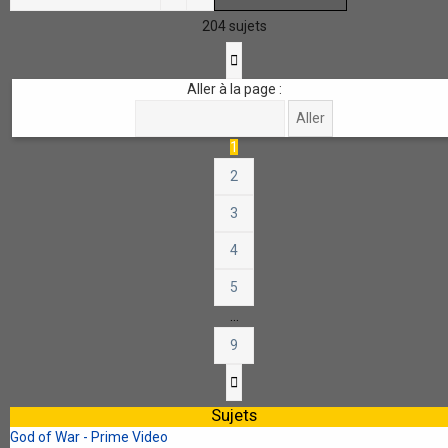
204 sujets
Page
1
sur
9
Aller à la page :
1
2
3
4
5
…
9
Suivante
Sujets
God of War - Prime Video