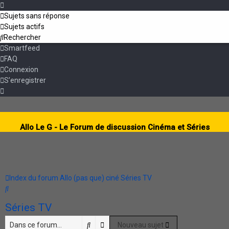
Sujets sans réponse
Sujets actifs
Rechercher
Smartfeed
FAQ
Connexion
S’enregistrer
Allo Le G - Le Forum de discussion Cinéma et Séries
Index du forum
Allo (pas que) ciné
Séries TV
Rechercher
Séries TV
Rechercher
Recherche avancée
Nouveau sujet