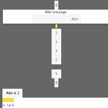
Page
1
sur
9
Aller à la page :
1
2
3
4
5
…
9
Suivante
Aller à
Général
↳ Le G